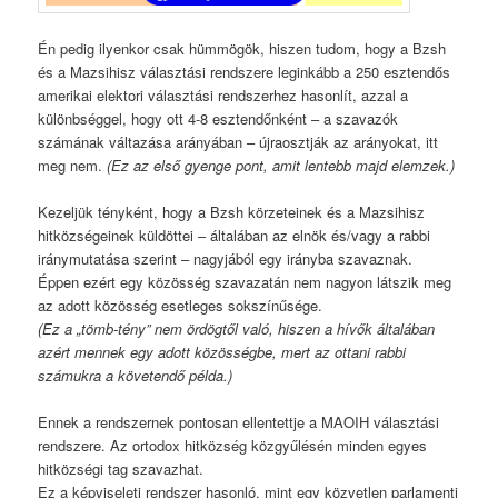
Én pedig ilyenkor csak hümmögök, hiszen tudom, hogy a Bzsh
és a Mazsihisz választási rendszere leginkább a 250 esztendős
amerikai elektori választási rendszerhez hasonlít, azzal a
különbséggel, hogy ott 4-8 esztendőnként – a szavazók
számának váltazása arányában – újraosztják az arányokat, itt
meg nem.
(Ez az első gyenge pont, amit lentebb majd elemzek.)
Kezeljük tényként, hogy a Bzsh körzeteinek és a Mazsihisz
hitközségeinek küldöttei – általában az elnök és/vagy a rabbi
iránymutatása szerint – nagyjából egy irányba szavaznak.
Éppen ezért egy közösség szavazatán nem nagyon látszik meg
az adott közösség esetleges sokszínűsége.
(Ez a „tömb-tény” nem ördögtől való, hiszen a hívők általában
azért mennek egy adott közösségbe, mert az ottani rabbi
számukra a követendő példa.)
Ennek a rendszernek pontosan ellentettje a MAOIH választási
rendszere. Az ortodox hitközség közgyűlésén minden egyes
hitközségi tag szavazhat.
Ez a képviseleti rendszer hasonló, mint egy közvetlen parlamenti