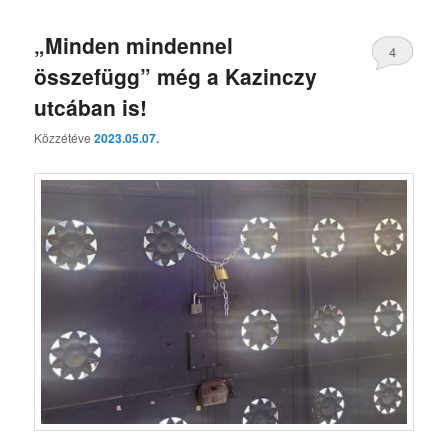
„Minden mindennel
4
összefügg” még a Kazinczy
utcában is!
Közzétéve
2023.05.07.