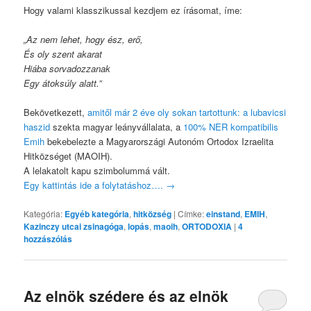
Hogy valami klasszikussal kezdjem ez írásomat, íme:
„Az nem lehet, hogy ész, erő,
És oly szent akarat
Hiába sorvadozzanak
Egy átoksúly alatt.”
Bekövetkezett,
amitől már 2 éve oly sokan tartottunk: a lubavicsi
haszid
szekta magyar leányvállalata, a
100% NER kompatibilis
Emih
bekebelezte a Magyarországi Autonóm Ortodox Izraelita
Hitközséget (MAOIH).
A lelakatolt kapu szimbolummá vált.
Egy kattintás ide a folytatáshoz….
→
Kategória:
Egyéb kategória
,
hitközség
|
Címke:
einstand
,
EMIH
,
Kazinczy utcai zsinagóga
,
lopás
,
maoih
,
ORTODOXIA
|
4
hozzászólás
Az elnök szédere és az elnök