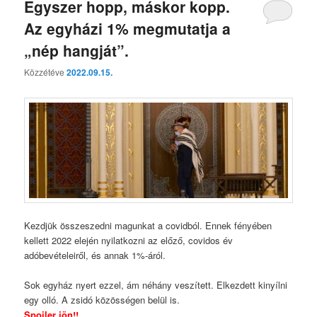
Egyszer hopp, máskor kopp.
Az egyházi 1% megmutatja a
„nép hangját”.
Közzétéve
2022.09.15.
Kezdjük összeszedni magunkat a covidból. Ennek fényében
kellett 2022 elején nyilatkozni az előző, covidos év
adóbevételeiről, és annak 1%-áról.
Sok egyház nyert ezzel, ám néhány veszített. Elkezdett kinyílni
egy olló. A zsidó közösségen belül is.
Spoiler jön!!