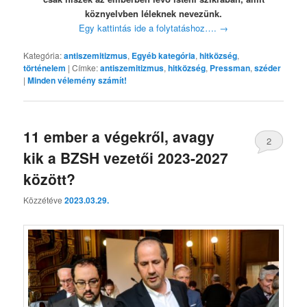
köznyelvben léleknek nevezünk.
Egy kattintás ide a folytatáshoz….
→
Kategória:
antiszemitizmus
,
Egyéb kategória
,
hitközség
,
történelem
|
Címke:
antiszemitizmus
,
hitközség
,
Pressman
,
széder
|
Minden vélemény számít!
11 ember a végekről, avagy
2
kik a BZSH vezetői 2023-2027
között?
Közzétéve
2023.03.29.