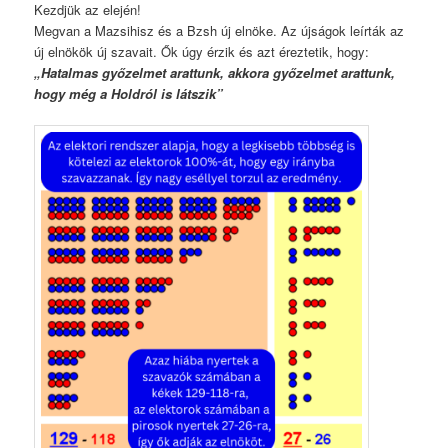
Kezdjük az elején!
Megvan a Mazsihisz és a Bzsh új elnöke. Az újságok leírták az
új elnökök új szavait. Ők úgy érzik és azt éreztetik, hogy:
„Hatalmas győzelmet arattunk, akkora győzelmet arattunk,
hogy még a Holdról is látszik”