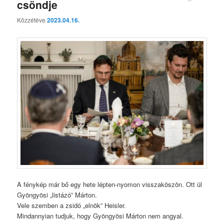
csöndje
Közzétéve
2023.04.16.
A fénykép már bő egy hete lépten-nyomon visszaköszön. Ott ül
Gyöngyösi „listázó” Márton.
Vele szemben a zsidó „elnök” Heisler.
Mindannyian tudjuk, hogy Gyöngyösi Márton nem angyal.