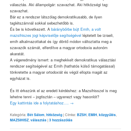
választás. Aki állampolgár: szavazhat. Aki hitközségi tag:
szavazhat.
Bár ez a rendszer látszólag demokratikusabb, de ilyen
taglétszámnál sokkal sebezhetőbb is.
És be is következett. A
báránybőrbe bújt Emih, a volt
mazsihiszes jogi képviselője segítségével
léptetett be izraeli,
emih alkalmazottakat és így döntő módon változtatta meg a
szavazók számát, elferdítve a magyar ortodoxia autonóm
akaratát.
A végeredmény ismert: a meghekkelt demokratikus választási
rendszer segítségével az Emih (hathatós külső támogatással)
tönkretette a magyar ortodoxiát és végül ellopta magát az
egyházat is.
És itt érkezünk el az eredeti kérdéshez: a Mazsihisszel is meg
lehetne tenni – jogtisztán – ugyenezt vagy hasonlót?
Egy kattintás ide a folytatáshoz….
→
Kategória:
Bét Sálom
,
hitközség
|
Címke:
BZSH
,
EMIH
,
közgyűlés
,
MAZSIHISZ
,
választás
|
3
hozzászólás