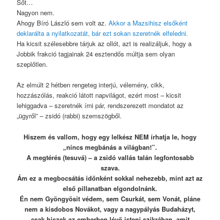
Sőt…
Nagyon nem.
Ahogy Bíró László sem volt az.
Akkor a Mazsihisz elsőként
deklarálta a nyilatkozatát, bár ezt sokan szeretnék elfeledni.
Ha kicsit szélesebbre tárjuk az ollót, azt is realizáljuk, hogy a
Jobbik frakció tagjainak 24 esztendős múltja sem olyan
szeplőtlen.
Az elmúlt 2 hétben rengeteg interjú, vélemény, cikk,
hozzászólás, reakció látott napvilágot, ezért most – kicsit
lehiggadva – szeretnék írni pár, rendszerezett mondatot az
„ügyről” – zsidó (rabbi) szemszögből.
Hiszem és vallom, hogy egy lelkész NEM írhatja le, hogy
„nincs megbánás a világban!”.
A megtérés (tesuvá) – a zsidó vallás talán legfontosabb
szava.
Ám ez a megbocsátás időnként sokkal nehezebb, mint azt az
első pillanatban elgondolnánk.
Én nem Gyöngyösit védem, sem Csurkát, sem Vonát, pláne
nem a kisdobos Novákot, vagy a nagypályás Budaházyt,
csak hiszek az emberben lévő isteni szikrában, amit