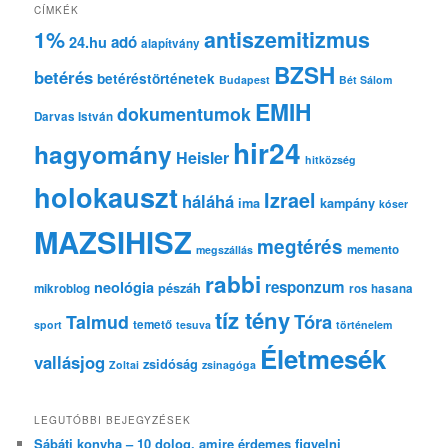
e
CÍMKÉK
s
1%
antiszemitizmus
adó
24.hu
é
alapítvány
s
BZSH
betérés
betéréstörténetek
Budapest
Bét Sálom
EMIH
dokumentumok
Darvas István
hir24
hagyomány
Heisler
hitközség
holokauszt
Izrael
háláhá
ima
kampány
kóser
MAZSIHISZ
megtérés
memento
megszállás
rabbi
responzum
neológia
pészáh
mikroblog
ros hasana
tíz tény
Tóra
Talmud
temető
sport
tesuva
történelem
Életmesék
vallásjog
zsidóság
Zoltai
zsinagóga
LEGUTÓBBI BEJEGYZÉSEK
Sábáti konyha – 10 dolog, amire érdemes figyelni