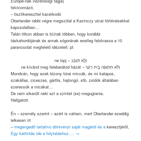
Europe
-nak vezetőségi tagja)
felcicomázó,
– tisztikereszttel kacérkodó
Oberlander rabbi végre megszólal a Kazinczy utcai történésekkel
kapcsolatban…
Talán titkon abban is bíztak többen, hogy korábbi
táskahordójának és annak sógorának esetleg felolvassa a 10
parancsolat megfelelő idézeteit: pl:
וְלֹ֣֖א תִּֿגְנֹֽ֔ב – ne lopj
וְלֹ֨א תִתְאַוֶּ֜ה בֵּ֣ית רֵעֶ֗ךָ – ne kívánd meg felebarátod házát
Mondván, hogy ezek bizony tórai micvák, és mi kalapos,
szakállas, ciceszes, gártlis, hajlongó, stb. zsidók általában
szeressük a micákat…
De nem sikerült neki ezt a szintet (se) megugrania.
Hallgatott.
Én – személy szerint – azért is vártam, mert Oberlander ezeddig
lelkesen írt
–
megengedő tartalmú döntvényt saját magáról és a
keresztjéről,
Egy kattintás ide a folytatáshoz….
→