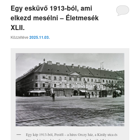
Egy esküvő 1913-ból, ami
elkezd mesélni – Életmesék
XLII.
Közzétéve
2025.11.03.
Egy kép 1913-ból, Pestől – a híres Orczy ház, a Király utca és