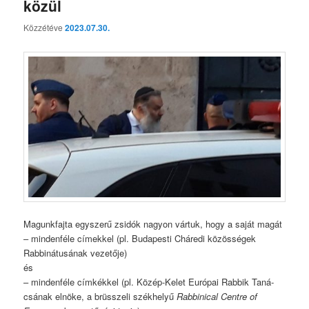
közül
Közzétéve
2023.07.30.
Magunkfajta egyszerű zsidók nagyon vártuk, hogy a saját magát
– mindenféle címekkel (pl. Budapesti Cháredi közösségek
Rabbinátusának vezetője)
és
– mindenféle címkékkel (pl. Közép-Kelet Európai Rabbik Ta­ná­
csá­nak elnöke, a brüsszeli székhelyű
Rabbinical Centre of