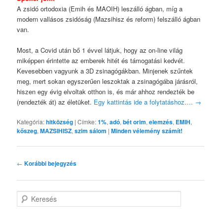
A zsidó ortodoxia (Emih és MAOIH) leszálló ágban, míg a
modern vallásos zsidóság (Mazsihisz és reform) felszálló ágban
van.
Most, a Covid után bő 1 évvel látjuk, hogy az on-line világ
miképpen érintette az emberek hitét és támogatási kedvét.
Kevesebben vagyunk a 3D zsinagógákban. Minjenek szűntek
meg, mert sokan egyszerűen leszoktak a zsinagógába járásról,
hiszen egy évig elvoltak otthon is, és már ahhoz rendezték be
(rendezték át) az életüket.
Egy kattintás ide a folytatáshoz….
→
Kategória:
hitközség
|
Címke:
1%
,
adó
,
bét orim
,
elemzés
,
EMIH
,
kőszeg
,
MAZSIHISZ
,
szim sálom
|
Minden vélemény számít!
Bejegyzés
←
Korábbi bejegyzés
navigáció
K
e
r