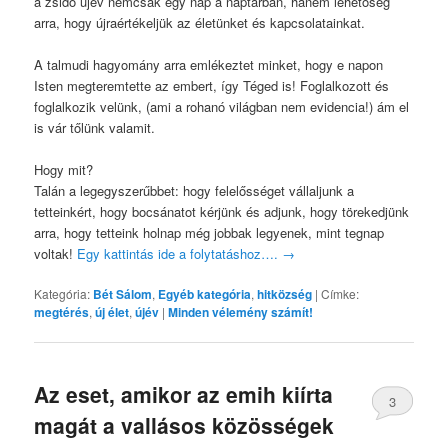
a zsidó újév nemcsak egy nap a naptárban, hanem lehetőség
arra, hogy
újraértékeljük
az életünket és kapcsolatainkat.
A talmudi hagyomány arra emlékeztet minket, hogy e napon
Isten megteremtette az embert, így Téged is! Foglalkozott és
foglalkozik velünk, (ami a rohanó világban nem evidencia!) ám el
is vár tőlünk valamit.
Hogy mit?
Talán a legegyszerűbbet: hogy felelősséget vállaljunk a
tetteinkért, hogy bocsánatot kérjünk és adjunk, hogy törekedjünk
arra, hogy tetteink holnap még jobbak legyenek, mint tegnap
voltak!
Egy kattintás ide a folytatáshoz….
→
Kategória:
Bét Sálom
,
Egyéb kategória
,
hitközség
|
Címke:
megtérés
,
új élet
,
újév
|
Minden vélemény számít!
Az eset, amikor az emih kiírta
3
magát a vallásos közösségek