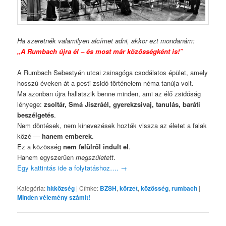
Ha szeretnék valamilyen alcímet adni, akkor ezt mondanám:
„A Rumbach újra él – és most már közösségként is!”
A Rumbach Sebestyén utcai zsinagóga csodálatos épület, amely
hosszú éveken át a pesti zsidó történelem néma tanúja volt.
Ma azonban újra hallatszik benne minden, ami az élő zsidóság
lényege:
zsoltár, Smá Jiszráél, gyerekzsivaj, tanulás, baráti
beszélgetés
.
Nem döntések, nem kinevezések hozták vissza az életet a falak
közé —
hanem emberek
.
Ez a közösség
nem felülről indult el
.
Hanem egyszerűen
megszületett
.
Egy kattintás ide a folytatáshoz….
→
Kategória:
hitközség
|
Címke:
BZSH
,
körzet
,
közösség
,
rumbach
|
Minden vélemény számít!