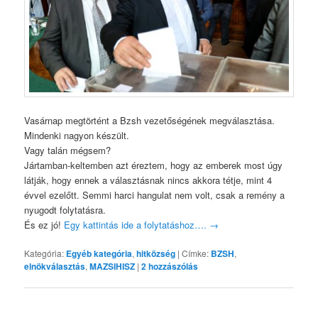
Vasárnap megtörtént a Bzsh vezetőségének megválasztása.
Mindenki nagyon készült.
Vagy talán mégsem?
Jártamban-keltemben azt éreztem, hogy az emberek most úgy
látják, hogy ennek a választásnak nincs akkora tétje, mint 4
évvel ezelőtt.
Semmi harci hangulat nem volt, csak a remény a
nyugodt folytatásra.
És ez jó!
Egy kattintás ide a folytatáshoz….
→
Kategória:
Egyéb kategória
,
hitközség
|
Címke:
BZSH
,
elnökválasztás
,
MAZSIHISZ
|
2
hozzászólás