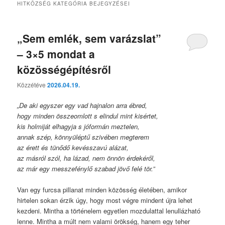
HITKÖZSÉG
KATEGÓRIA BEJEGYZÉSEI
„Sem emlék, sem varázslat”
– 3×5 mondat a
közösségépítésről
Közzétéve
2026.04.19.
„De aki egyszer egy vad hajnalon arra ébred,
hogy minden összeomlott s elindul mint kisértet,
kis holmiját elhagyja s jóformán meztelen,
annak szép, könnyüléptű szivében megterem
az érett és tünődő kevésszavú alázat,
az másról szól, ha lázad, nem önnön érdekéről,
az már egy messzefénylő szabad jövő felé tör.”
Van egy furcsa pillanat minden közösség életében, amikor
hirtelen sokan érzik úgy, hogy most végre mindent újra lehet
kezdeni. Mintha a történelem egyetlen mozdulattal lenullázható
lenne. Mintha a múlt nem valami örökség, hanem egy teher