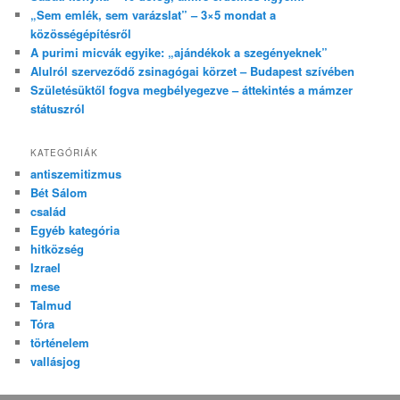
„Sem emlék, sem varázslat” – 3×5 mondat a
közösségépítésről
A purimi micvák egyike: „ajándékok a szegényeknek”
Alulról szerveződő zsinagógai körzet – Budapest szívében
Születésüktől fogva megbélyegezve – áttekintés a mámzer
státuszról
KATEGÓRIÁK
antiszemitizmus
Bét Sálom
család
Egyéb kategória
hitközség
Izrael
mese
Talmud
Tóra
történelem
vallásjog