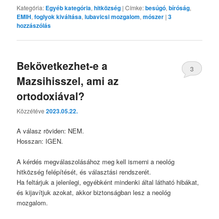
Kategória:
Egyéb kategória
,
hitközség
|
Címke:
besúgó
,
bíróság
,
EMIH
,
foglyok kiváltása
,
lubavicsi mozgalom
,
mószer
|
3
hozzászólás
Bekövetkezhet-e a
3
Mazsihisszel, ami az
ortodoxiával?
Közzétéve
2023.05.22.
A válasz röviden: NEM.
Hosszan: IGEN.
A kérdés megválaszolásához meg kell ismerni a neológ
hitközség felépítését, és választási rendszerét.
Ha feltárjuk a jelenlegi, egyébként mindenki által látható hibákat,
és kijavítjuk azokat, akkor biztonságban lesz a neológ
mozgalom.