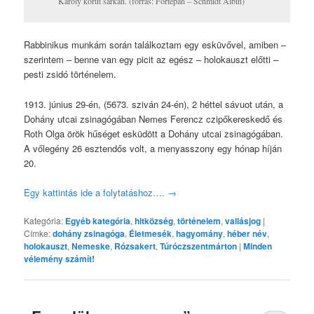
Károly körút sarkán. (forrás: Fortepan – Schmidt Albin)
Rabbinikus munkám során találkoztam egy esküvővel, amiben –
szerintem – benne van egy picit az egész – holokauszt előtti –
pesti zsidó történelem.
1913. június 29-én, (5673. sziván 24-én), 2 héttel sávuot után, a
Dohány utcai zsinagógában Nemes Ferencz czipőkereskedő és
Roth Olga örök hűséget esküdött a Dohány utcai zsinagógában.
A vőlegény 26 esztendős volt, a menyasszony egy hónap híján
20.
Egy kattintás ide a folytatáshoz….
→
Kategória:
Egyéb kategória
,
hitközség
,
történelem
,
vallásjog
|
Címke:
dohány zsinagóga
,
Életmesék
,
hagyomány
,
héber név
,
holokauszt
,
Nemeske
,
Rózsakert
,
Túróczszentmárton
|
Minden
vélemény számít!