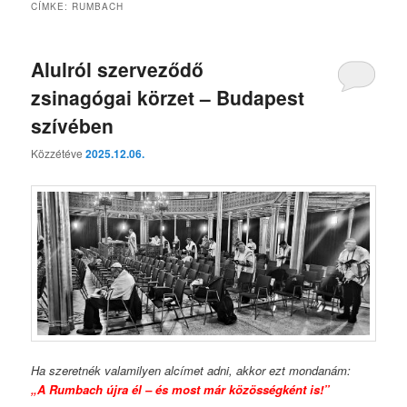
CÍMKE:
RUMBACH
Alulról szerveződő
zsinagógai körzet – Budapest
szívében
Közzétéve
2025.12.06.
Ha szeretnék valamilyen alcímet adni, akkor ezt mondanám:
„A Rumbach újra él – és most már közösségként is!”