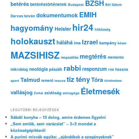
BZSH
betérés
betéréstörténetek
Budapest
Bét Sálom
EMIH
dokumentumok
Darvas István
hir24
hagyomány
Heisler
hitközség
holokauszt
Izrael
háláhá
ima
kampány
kóser
MAZSIHISZ
megtérés
memento
megszállás
rabbi
responzum
neológia
pészáh
mikroblog
ros hasana
tíz tény
Tóra
Talmud
temető
sport
tesuva
történelem
Életmesék
vallásjog
zsidóság
Zoltai
zsinagóga
LEGUTÓBBI BEJEGYZÉSEK
Sábáti konyha – 10 dolog, amire érdemes figyelni
„Sem emlék, sem varázslat” – 3×5 mondat a
közösségépítésről
A purimi micvák egyike: „ajándékok a szegényeknek”