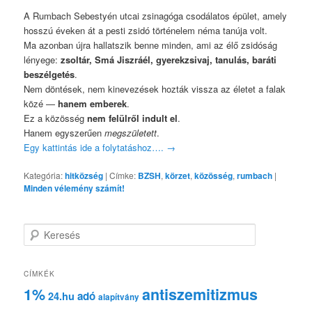
A Rumbach Sebestyén utcai zsinagóga csodálatos épület, amely
hosszú éveken át a pesti zsidó történelem néma tanúja volt.
Ma azonban újra hallatszik benne minden, ami az élő zsidóság
lényege:
zsoltár, Smá Jiszráél, gyerekzsivaj, tanulás, baráti
beszélgetés
.
Nem döntések, nem kinevezések hozták vissza az életet a falak
közé —
hanem emberek
.
Ez a közösség
nem felülről indult el
.
Hanem egyszerűen
megszületett
.
Egy kattintás ide a folytatáshoz….
→
Kategória:
hitközség
|
Címke:
BZSH
,
körzet
,
közösség
,
rumbach
|
Minden vélemény számít!
K
e
r
e
CÍMKÉK
s
1%
antiszemitizmus
adó
24.hu
é
alapítvány
s