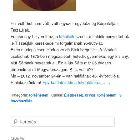
Hol volt, hol nem volt, volt egyszer egy község Kárpátalján,
Tiszaújlak.
Furcsa egy hely volt az, a
krónikák
szerint a zsidók bonyolították
le Tiszaújlak kereskedelmi forgalmának 95-96%-át.
Ezen a településen éltek a zsidó Steinberger-ék. A jómódú
családnak 1875-ben megszületett hetedik gyermeke, egy kislány,
akit Sárának neveztek el. Ez a kis Sára már 25 évesen
történelmet írt Magyarországon. Ki is volt ő??
Ma – 2012. november 24-én – van halálának 46. évfordulója.
Emlékezzünk rá!
Egy kattintás ide a folytatáshoz….
→
Kategória:
történelem
|
Címke:
Életmesék
,
orvos
,
történelem
|
3
hozzászólás
K
e
r
e
CÍMKÉK