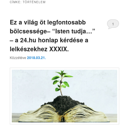
CÍMKE:
TÖRTÉNELEM
Ez a világ öt legfontosabb
1
bölcsessége– “Isten tudja…”
– a 24.hu honlap kérdése a
lelkészekhez XXXIX.
Közzétéve
2018.03.21.