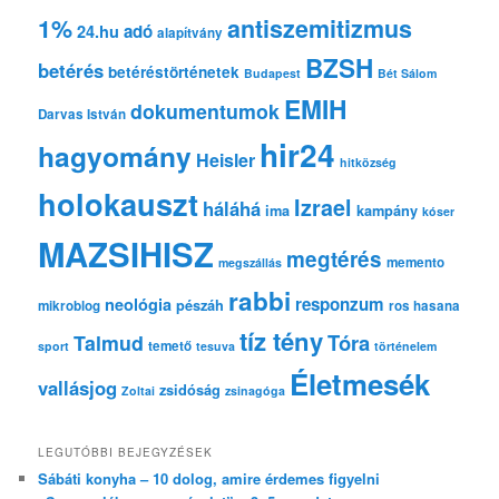
s
1%
antiszemitizmus
adó
24.hu
é
alapítvány
s
BZSH
betérés
betéréstörténetek
Budapest
Bét Sálom
EMIH
dokumentumok
Darvas István
hir24
hagyomány
Heisler
hitközség
holokauszt
Izrael
háláhá
ima
kampány
kóser
MAZSIHISZ
megtérés
memento
megszállás
rabbi
responzum
neológia
pészáh
mikroblog
ros hasana
tíz tény
Tóra
Talmud
temető
sport
tesuva
történelem
Életmesék
vallásjog
zsidóság
Zoltai
zsinagóga
LEGUTÓBBI BEJEGYZÉSEK
Sábáti konyha – 10 dolog, amire érdemes figyelni