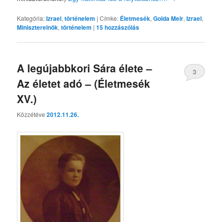
Kategória:
Izrael
,
történelem
|
Címke:
Életmesék
,
Golda Meir
,
Izrael
,
Miniszterelnök
,
történelem
|
15
hozzászólás
A legújabbkori Sára élete –
3
Az életet adó – (Életmesék
XV.)
Közzétéve
2012.11.26.