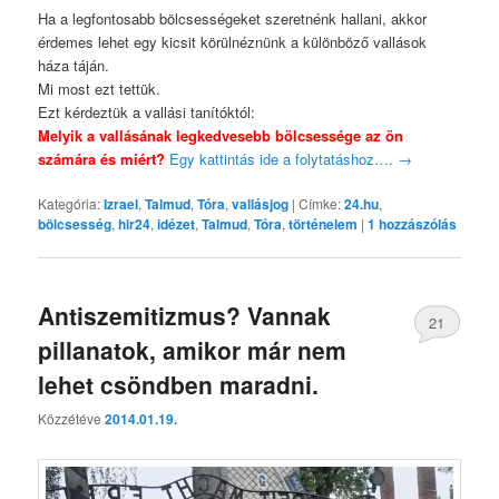
Ha a legfontosabb bölcsességeket szeretnénk hallani, akkor
érdemes lehet egy kicsit körülnéznünk a különböző vallások
háza táján.
Mi most ezt tettük.
Ezt kérdeztük a vallási tanítóktól:
Melyik a vallásának legkedvesebb bölcsessége az ön
számára és miért?
Egy kattintás ide a folytatáshoz….
→
Kategória:
Izrael
,
Talmud
,
Tóra
,
vallásjog
|
Címke:
24.hu
,
bölcsesség
,
hir24
,
idézet
,
Talmud
,
Tóra
,
történelem
|
1
hozzászólás
Antiszemitizmus? Vannak
21
pillanatok, amikor már nem
lehet csöndben maradni.
Közzétéve
2014.01.19.