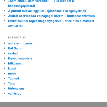
„Sem emlék, sem varázslat” – 3×5 mondat a
közösségépítésről
A purimi micvák egyike: „ajándékok a szegényeknek”
Alulról szerveződő zsinagógai körzet – Budapest szívében
Születésüktől fogva megbélyegezve – áttekintés a mámzer
státuszról
KATEGÓRIÁK
antiszemitizmus
Bét Sálom
család
Egyéb kategória
hitközség
Izrael
mese
Talmud
Tóra
történelem
vallásjog