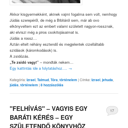
Akkor kisgyermekként, akinek vajmi fogalma sem volt, nemhogy
Júdás szerepéről, de még a Bibliáról sem, már ab ovo
elkönyveltem ezt az embert valami született nagyon-rossznak,
aki elviszi még a piros csokitojásaimat is.
Júdás a rossz…
Aztán eltelt néhány esztendő és megjelentek cizelláltabb
szidások (káromkodások) is.
A zsidózás.
„Te zsidó vagy!”
– mondták nekem…
Egy kattintás ide a folytatáshoz….
→
Kategória:
Izrael
,
Talmud
,
Tóra
,
történelem
|
Címke:
Izrael
,
jehuda
,
júdás
,
történelem
|
8
hozzászólás
"FELHÍVÁS" – VAGYIS EGY
17
BARÁTI KÉRÉS – EGY
SZÜLETENDŐ KÖNYVHÖZ