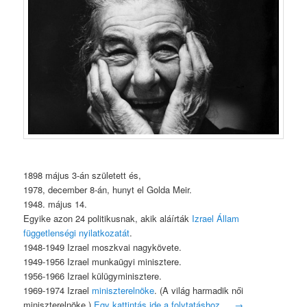
1898 május 3-án született és,
1978, december 8-án, hunyt el Golda Meir.
1948. május 14.
Egyike azon 24 politikusnak, akik aláírták
Izrael Állam
függetlenségi nyilatkozatát
.
1948-1949 Izrael moszkvai nagykövete.
1949-1956 Izrael munkaügyi minisztere.
1956-1966 Izrael külügyminisztere.
1969-1974 Izrael
miniszterelnöke
. (A világ harmadik női
miniszterelnöke.)
Egy kattintás ide a folytatáshoz….
→