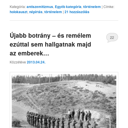
Kategória:
antiszemitizmus
,
Egyéb kategória
,
történelem
|
Címke:
holokauszt
,
népírtás
,
történelem
|
21
hozzászólás
Újabb botrány – és remélem
22
ezúttal sem hallgatnak majd
az emberek…
Közzétéve
2013.04.24.