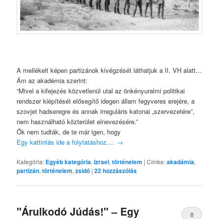
A mellékelt képen partizánok kivégzését láthatjuk a II. VH alatt…
Ám az akadémia szerint:
“Mivel a kifejezés közvetlenül utal az önkényuralmi politikai
rendszer kiépítését elősegítő idegen állam fegyveres erejére, a
szovjet hadseregre és annak irreguláris katonai „szervezetére”,
nem használható közterület elnevezésére.”
Ők nem tudták, de te már igen, hogy
Egy kattintás ide a folytatáshoz….
→
Kategória:
Egyéb kategória
,
Izrael
,
történelem
|
Címke:
akadámia
,
partizán
,
történelem
,
zsidó
|
22
hozzászólás
"Árulkodó Júdás!" – Egy
8