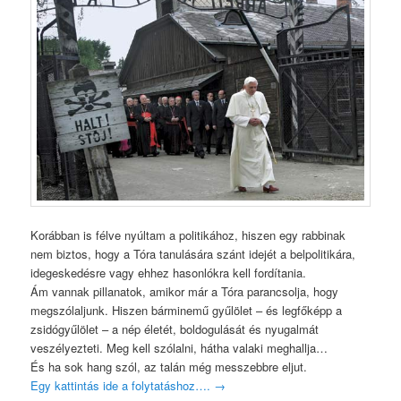
Korábban is félve nyúltam a politikához, hiszen egy rabbinak
nem biztos, hogy a Tóra tanulására szánt idejét a belpolitikára,
idegeskedésre vagy ehhez hasonlókra kell fordítania.
Ám vannak pillanatok, amikor már a Tóra parancsolja, hogy
megszólaljunk. Hiszen bárminemű gyűlölet – és legfőképp a
zsidógyűlölet – a nép életét, boldogulását és nyugalmát
veszélyezteti. Meg kell szólalni, hátha valaki meghallja…
És ha sok hang szól, az talán még messzebbre eljut.
Egy kattintás ide a folytatáshoz….
→