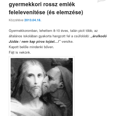
gyermekkori rossz emlék
felelevenítése (és elemzése)
Közzétéve
2013.04.18.
Gyermekkoromban, lehettem 8-10 éves, talán picit több, az
általános iskolában gyakorta hangzott fel a csúfolódó:
„árulkodó
Júdás / nem kap piros tojást…!”
versike.
Kapott belőle mindenki bőven.
Fájt is nekünk.