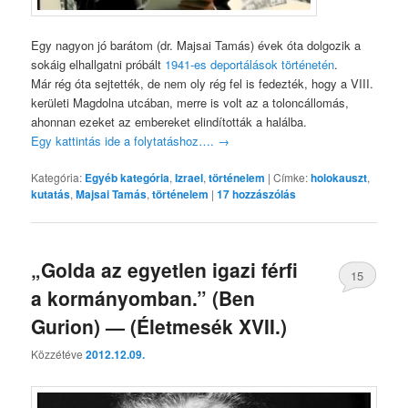
Egy nagyon jó barátom (dr. Majsai Tamás) évek óta dolgozik a
sokáig elhallgatni próbált
1941-es deportálások történetén
.
Már rég óta sejtették, de nem oly rég fel is fedezték, hogy a VIII.
kerületi Magdolna utcában, merre is volt az a toloncállomás,
ahonnan ezeket az embereket elindították a halálba.
Egy kattintás ide a folytatáshoz….
→
Kategória:
Egyéb kategória
,
Izrael
,
történelem
|
Címke:
holokauszt
,
kutatás
,
Majsai Tamás
,
történelem
|
17
hozzászólás
„Golda az egyetlen igazi férfi
15
a kormányomban.” (Ben
Gurion) — (Életmesék XVII.)
Közzétéve
2012.12.09.