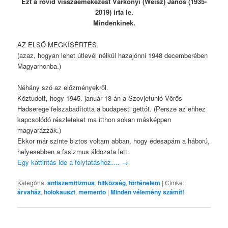
Ezt a rövid visszaemékezést Várkonyi (Weisz) János (1935-
2019) írta le.
Mindenkinek.
AZ ELSŐ MEGKÍSÉRTÉS
(azaz, hogyan lehet útlevél nélkül hazajönni 1948 decemberében
Magyarhonba.)
Néhány szó az előzményekről.
Köztudott, hogy 1945. január 18-án a Szovjetunió Vörös
Hadserege felszabadította a budapesti gettót. (Persze az ehhez
kapcsolódó részleteket ma itthon sokan másképpen
magyarázzák.)
Ekkor már szinte biztos voltam abban, hogy édesapám a háború,
helyesebben a fasizmus áldozata lett.
Egy kattintás ide a folytatáshoz….
→
Kategória:
antiszemitizmus
,
hitközség
,
történelem
|
Címke:
árvaház
,
holokauszt
,
memento
|
Minden vélemény számít!