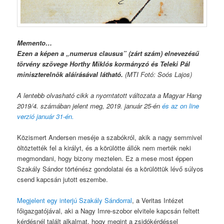
Memento…
Ezen a képen a „numerus clausus” (zárt szám) elnevezésű
törvény szövege Horthy Miklós kormányzó és Teleki Pál
miniszterelnök aláírásával látható.
(MTI Fotó: Soós Lajos)
A lentebb olvasható cikk a nyomtatott változata a Magyar Hang
2019/4. számában jelent meg, 2019. január 25-én
és az on line
verzió január 31-én.
Közismert Andersen meséje a szabókról, akik a nagy semmivel
öltöztették fel a királyt, és a körülötte állók nem merték neki
megmondani, hogy bizony meztelen. Ez a mese most éppen
Szakály Sándor történész gondolatai és a körülöttük lévő súlyos
csend kapcsán jutott eszembe.
Megjelent egy interjú Szakály Sándorral
, a Veritas Intézet
főigazgatójával, aki a Nagy Imre-szobor elvitele kapcsán feltett
kérdésnél talált alkalmat, hogy megint a zsidókérdéssel