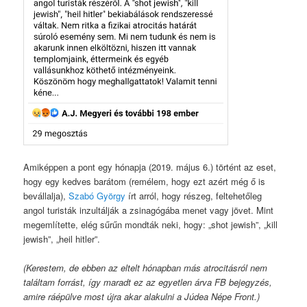
Amiképpen a pont egy hónapja (2019. május 6.) történt az eset,
hogy egy kedves barátom (remélem, hogy ezt azért még ő is
bevállalja),
Szabó György
írt
arról, hogy részeg, feltehetőleg
angol turisták inzultálják a zsinagógába menet vagy jövet. Mint
megemlítette, elég sűrűn mondták neki, hogy:
„shot jewish”, „kill
jewish”, „heil hitler”.
(Kerestem, de ebben az eltelt hónapban más
atrocitásról nem
találtam forrást, így maradt ez az egyetlen árva FB bejegyzés,
amire ráépülve most újra akar alakulni a Júdea Népe Front.)