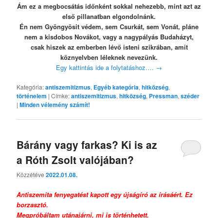
Ám ez a megbocsátás időnként sokkal nehezebb, mint azt az
első pillanatban elgondolnánk.
Én nem Gyöngyösit védem, sem Csurkát, sem Vonát, pláne
nem a kisdobos Novákot, vagy a nagypályás Budaházyt,
csak hiszek az emberben lévő isteni szikrában, amit
köznyelvben léleknek nevezünk.
Egy kattintás ide a folytatáshoz….
→
Kategória:
antiszemitizmus
,
Egyéb kategória
,
hitközség
,
történelem
|
Címke:
antiszemitizmus
,
hitközség
,
Pressman
,
széder
|
Minden vélemény számít!
Bárány vagy farkas? Ki is az
a Róth Zsolt valójában?
Közzétéve
2022.01.08.
Antiszemita fenyegatést kapott egy újságíró az írásáért. Ez
borzasztó.
Megpróbáltam utánajárni, mi is történhetett.