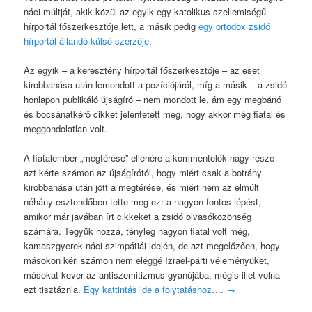
náci múltját, akik közül az egyik egy katolikus szellemiségű
hírportál főszerkesztője lett, a másik pedig
egy ortodox zsidó
hírportál állandó külső szerzője
.
Az egyik – a keresztény hírportál főszerkesztője – az eset
kirobbanása után lemondott a pozíciójáról, míg a másik – a zsidó
honlapon publikáló újságíró – nem mondott le, ám egy megbánó
és bocsánatkérő cikket jelentetett meg, hogy akkor még fiatal és
meggondolatlan volt.
A fiatalember „megtérése” ellenére a kommentelők nagy része
azt kérte számon az újságírótól, hogy miért csak a botrány
kirobbanása után jött a megtérése, és miért nem az elmúlt
néhány esztendőben tette meg ezt a nagyon fontos lépést,
amikor már javában írt cikkeket a zsidó olvasóközönség
számára. Tegyük hozzá, tényleg nagyon fiatal volt még,
kamaszgyerek náci szimpátiái idején, de azt megelőzően, hogy
másokon kéri számon nem eléggé Izrael-párti véleményüket,
másokat kever az antiszemitizmus gyanújába, mégis illet volna
ezt tisztáznia.
Egy kattintás ide a folytatáshoz….
→