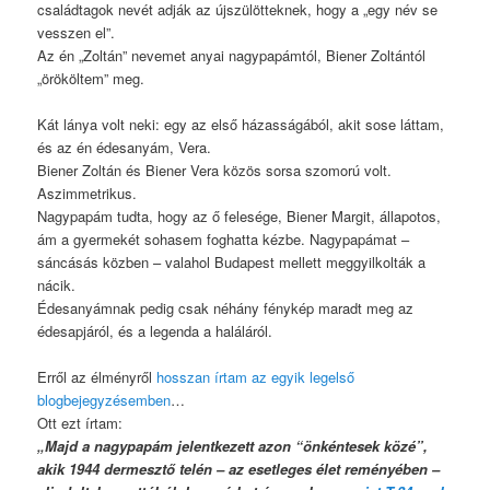
családtagok nevét adják az újszülötteknek, hogy a „egy név se
vesszen el”.
Az én „Zoltán” nevemet anyai nagypapámtól, Biener Zoltántól
„örököltem” meg.
Kát lánya volt neki: egy az első házasságából, akit sose láttam,
és az én édesanyám, Vera.
Biener Zoltán és Biener Vera közös sorsa szomorú volt.
Aszimmetrikus.
Nagypapám tudta, hogy az ő felesége, Biener Margit, állapotos,
ám a gyermekét sohasem foghatta kézbe. Nagypapámat –
sáncásás közben – valahol Budapest mellett meggyilkolták a
nácik.
Édesanyámnak pedig csak néhány fénykép maradt meg az
édesapjáról, és a legenda a haláláról.
Erről az élményről
hosszan írtam az egyik legelső
blogbejegyzésemben
…
Ott ezt írtam:
„Majd a nagypapám jelentkezett azon “önkéntesek közé”,
akik 1944 dermesztő telén – az esetleges élet reményében –