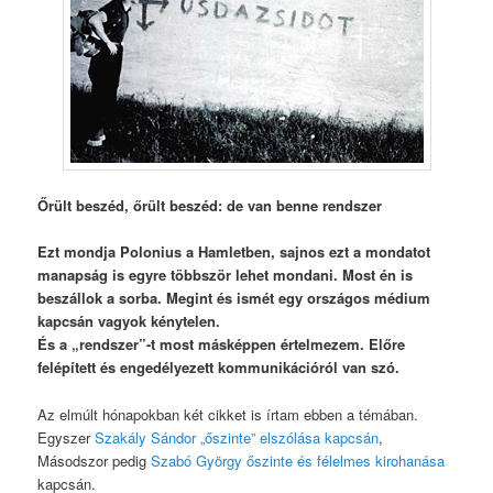
Őrült beszéd, őrült beszéd: de van benne rendszer
Ezt mondja Polonius a Hamletben, sajnos ezt a mondatot
manapság is egyre többször lehet mondani. Most én is
beszállok a sorba. Megint és ismét egy országos médium
kapcsán vagyok kénytelen.
És a „rendszer”-t most másképpen értelmezem. Előre
felépített és engedélyezett kommunikációról van szó.
Az elmúlt hónapokban két cikket is írtam ebben a témában.
Egyszer
Szakály Sándor „őszinte” elszólása kapcsán
,
Másodszor pedig
Szabó György őszinte és félelmes kirohanása
kapcsán.