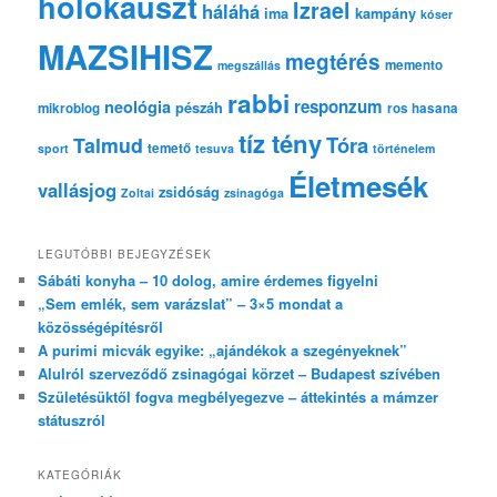
holokauszt
Izrael
háláhá
ima
kampány
kóser
MAZSIHISZ
megtérés
memento
megszállás
rabbi
responzum
neológia
pészáh
mikroblog
ros hasana
tíz tény
Tóra
Talmud
temető
sport
tesuva
történelem
Életmesék
vallásjog
zsidóság
Zoltai
zsinagóga
LEGUTÓBBI BEJEGYZÉSEK
Sábáti konyha – 10 dolog, amire érdemes figyelni
„Sem emlék, sem varázslat” – 3×5 mondat a
közösségépítésről
A purimi micvák egyike: „ajándékok a szegényeknek”
Alulról szerveződő zsinagógai körzet – Budapest szívében
Születésüktől fogva megbélyegezve – áttekintés a mámzer
státuszról
KATEGÓRIÁK