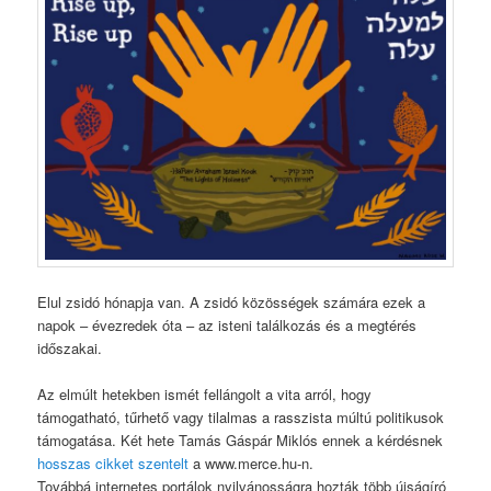
Elul zsidó hónapja van. A zsidó közösségek számára ezek a
napok – évezredek óta – az isteni találkozás és a megtérés
időszakai.
Az elmúlt hetekben ismét fellángolt a vita arról, hogy
támogatható, tűrhető vagy tilalmas a rasszista múltú politikusok
támogatása. Két hete Tamás Gáspár Miklós ennek a kérdésnek
hosszas cikket szentelt
a www.merce.hu-n.
Továbbá internetes portálok nyilvánosságra hozták több újságíró