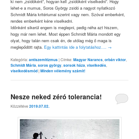
ki nem „zsidóként”, hogyan kell „zsidóként viselkedni”. Hogy
lehet-e a mumus, Soros György zsidó a nagyot nyilatkozó
Schmidt Mária kritériumai szerint vagy nem. Szóval emberként,
rendes emberként kéne viselkedni.
Időnként sikerül engem is meglepni, pedig néha azt hiszem,
hogy már nem lehet. Most éppen Schmidt Mária mondott egy
olyat, hogy talán nem csak én, de utólag még ő maga is
meglepődött rajta.
Egy kattintás ide a folytatáshoz….
→
Kategória:
antiszemitizmus
|
Címke:
Magyar Narancs
,
orbán viktor
,
Schmidt Mária
,
soros györgy
,
sorsok háza
,
viselkedés
,
viselkedésmód
|
Minden vélemény számít!
Nesze neked zéró tolerancia!
Közzétéve
2019.07.02.