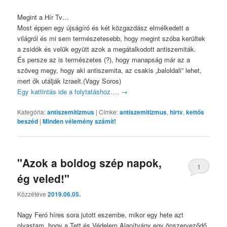
Megint a Hír Tv…
Most éppen egy újságíró és két közgazdász elmélkedett a
világról és mi sem természetesebb, hogy megint szóba kerültek
a zsidók és velük együtt azok a megátalkodott antiszemiták.
És persze az is természetes (?), hogy manapság már az a
szöveg megy, hogy aki antiszemita, az csakis „baloldali” lehet,
mert ők utálják Izraelt.(Vagy Soros)
Egy kattintás ide a folytatáshoz….
→
Kategória:
antiszemitizmus
|
Címke:
antiszemitizmus
,
hirtv
,
kettős
beszéd
|
Minden vélemény számít!
"Azok a boldog szép napok,
1
ég veled!"
Közzétéve
2019.06.05.
Nagy Feró híres sora jutott eszembe, mikor egy hete azt
olvastam, hogy a Tett és Védelem Alapítvány egy önszerveződő