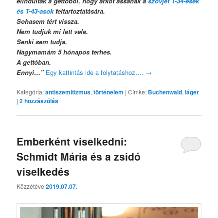
elindultak a gettóból, hogy árkot ássanak a
szovjet T-34-esek
és T-43-asok
feltartoztatására.
Sohasem tért vissza.
Nem tudjuk mi lett vele.
Senki sem tudja.
Nagymamám 5 hónapos terhes.
A gettóban.
Ennyi…”
Egy kattintás ide a folytatáshoz….
→
Kategória:
antiszemitizmus
,
történelem
|
Címke:
Buchenwald
,
láger
|
2
hozzászólás
Emberként viselkedni:
Schmidt Mária és a zsidó
viselkedés
Közzétéve
2019.07.07.