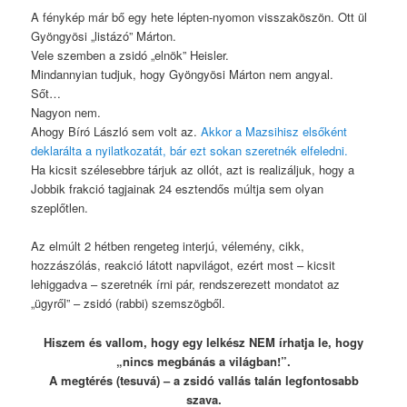
A fénykép már bő egy hete lépten-nyomon visszaköszön. Ott ül
Gyöngyösi „listázó” Márton.
Vele szemben a zsidó „elnök” Heisler.
Mindannyian tudjuk, hogy Gyöngyösi Márton nem angyal.
Sőt…
Nagyon nem.
Ahogy Bíró László sem volt az.
Akkor a Mazsihisz elsőként
deklarálta a nyilatkozatát, bár ezt sokan szeretnék elfeledni.
Ha kicsit szélesebbre tárjuk az ollót, azt is realizáljuk, hogy a
Jobbik frakció tagjainak 24 esztendős múltja sem olyan
szeplőtlen.
Az elmúlt 2 hétben rengeteg interjú, vélemény, cikk,
hozzászólás, reakció látott napvilágot, ezért most – kicsit
lehiggadva – szeretnék írni pár, rendszerezett mondatot az
„ügyről” – zsidó (rabbi) szemszögből.
Hiszem és vallom, hogy egy lelkész NEM írhatja le, hogy
„nincs megbánás a világban!”.
A megtérés (tesuvá) – a zsidó vallás talán legfontosabb
szava.