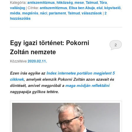
Kategória:
antiszemitizmus
,
hitközség
,
mese
,
Talmud
,
Tóra
,
vallásjog
|
Címke:
antiszemitizmus
,
Elisa ben Abuja
,
elul
,
képviselő
,
média
,
megtérés
,
náci
,
parlament
,
Talmud
,
választások
|
2
hozzászólás
Egy igazi történet: Pokorni
2
Zoltán nemzete
Közzétéve
2020.02.11.
Ezen írás egyike az
Index internetes portálon megjelent 5
cikknek
, amelyek elemzik Pokorni Zoltán azon szavait és
döntését, amivel megpróbál a
maga módján reflektálni
nagypapája gyilkos tettére.