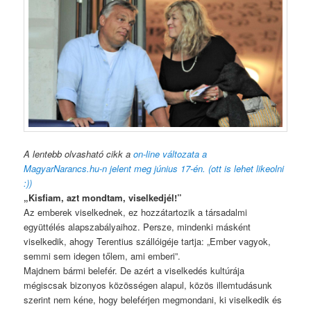
A lentebb olvasható cikk a
on-line változata a
MagyarNarancs.hu-n jelent meg június 17-én. (ott is lehet likeolni
:))
„Kisfiam, azt mondtam, viselkedjél!”
Az emberek viselkednek, ez hozzátartozik a társadalmi
együttélés alapszabályaihoz. Persze, mindenki másként
viselkedik, ahogy Terentius szállóigéje tartja: „Ember vagyok,
semmi sem idegen tőlem, ami emberi”.
Majdnem bármi belefér. De azért a viselkedés kultúrája
mégiscsak bizonyos közösségen alapul, közös illemtudásunk
szerint nem kéne, hogy beleférjen megmondani, ki viselkedik és