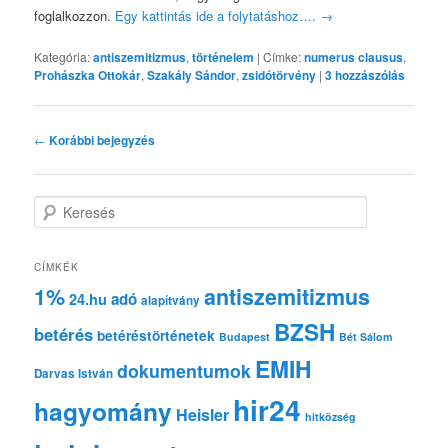
foglalkozzon.
Egy kattintás ide a folytatáshoz….
→
Kategória:
antiszemitizmus
,
történelem
|
Címke:
numerus clausus
,
Prohászka Ottokár
,
Szakály Sándor
,
zsidótörvény
|
3
hozzászólás
Bejegyzés
←
Korábbi bejegyzés
navigáció
K
e
r
e
CÍMKÉK
s
1%
antiszemitizmus
adó
24.hu
é
alapítvány
s
BZSH
betérés
betéréstörténetek
Budapest
Bét Sálom
EMIH
dokumentumok
Darvas István
hir24
hagyomány
Heisler
hitközség