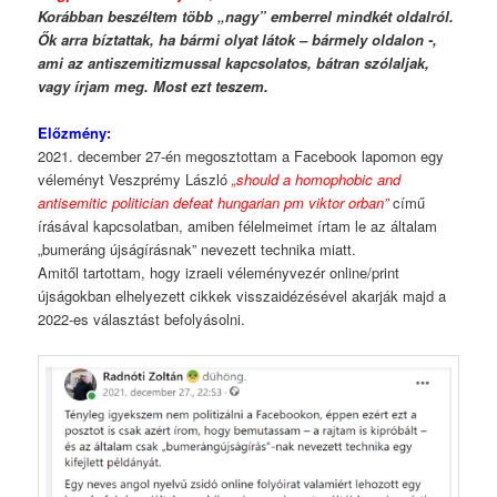
Korábban beszéltem több „nagy” emberrel mindkét oldalról.
Ők arra bíztattak, ha bármi olyat látok – bármely oldalon -,
ami az antis
zemitizmussal kapcsolatos, bátran szólaljak,
vagy írjam meg.
Most ezt teszem.
Előzmény:
2021. december 27-én megosztottam a Facebook lapomon egy
véleményt Veszprémy László
„should a homophobic and
antisemitic politician defeat hungarian pm viktor orban”
című
írásával kapcsolatban, amiben félelmeimet írtam le az általam
„bumeráng újságírásnak” nevezett technika miatt.
Amitől tartottam, hogy izraeli véleményvezér online/print
újságokban elhelyezett cikkek visszaidézésével akarják majd a
2022-es választást befolyásolni.