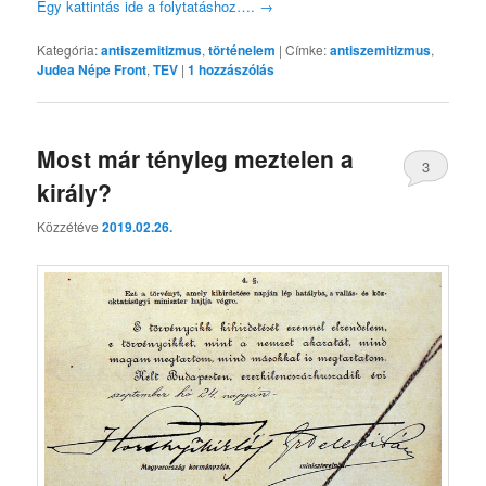
Egy kattintás ide a folytatáshoz….
→
Kategória:
antiszemitizmus
,
történelem
|
Címke:
antiszemitizmus
,
Judea Népe Front
,
TEV
|
1
hozzászólás
Most már tényleg meztelen a
3
király?
Közzétéve
2019.02.26.