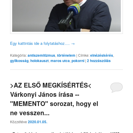
Egy kattintás ide a folytatáshoz….
→
Kategória:
antiszemitizmus
,
történelem
|
Címke:
elnézéskérés
,
gyilkosság
,
holokauszt
,
maros utca
,
pokorni
|
2
hozzászólás
>AZ ELSŐ MEGKÍSÉRTÉS<
Várkonyi János írása --
"MEMENTO" sorozat, hogy el
ne vesszen...
Közzétéve
2020.01.05.