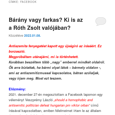
CÍMKE:
FACEBOOK
Bárány vagy farkas? Ki is az
a Róth Zsolt valójában?
Közzétéve
2022.01.08.
Antiszemita fenyegatést kapott egy újságíró az írásáért. Ez
borzasztó.
Megpróbáltam utánajárni, mi is történhetett.
Korábban beszéltem több „nagy” emberrel mindkét oldalról.
Ők arra bíztattak, ha bármi olyat látok – bármely oldalon -,
ami az antis
zemitizmussal kapcsolatos, bátran szólaljak,
vagy írjam meg.
Most ezt teszem.
Előzmény:
2021. december 27-én megosztottam a Facebook lapomon egy
véleményt Veszprémy László
„should a homophobic and
antisemitic politician defeat hungarian pm viktor orban”
című
írásával kapcsolatban, amiben félelmeimet írtam le az általam