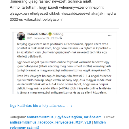
„bumeráng újságírásnak” nevezett technika miatt.
Amitől tartottam, hogy izraeli véleményvezér online/print
újságokban elhelyezett cikkek visszaidézésével akarják majd a
2022-es választást befolyásolni.
Egy kattintás ide a folytatáshoz….
→
Kategória:
antiszemitizmus
,
Egyéb kategória
,
történelem
|
Címke:
antiszemitizmus
,
facebook
,
fenyegetés
,
MZP
,
VLB
|
Minden
vélemény számít!