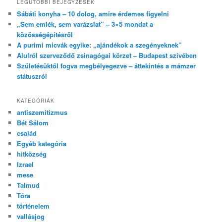
LEGUTÓBBI BEJEGYZÉSEK
Sábáti konyha – 10 dolog, amire érdemes figyelni
„Sem emlék, sem varázslat” – 3×5 mondat a
közösségépítésről
A purimi micvák egyike: „ajándékok a szegényeknek”
Alulról szerveződő zsinagógai körzet – Budapest szívében
Születésüktől fogva megbélyegezve – áttekintés a mámzer
státuszról
KATEGÓRIÁK
antiszemitizmus
Bét Sálom
család
Egyéb kategória
hitközség
Izrael
mese
Talmud
Tóra
történelem
vallásjog