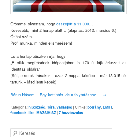
Örömmel olvastam, hogy
összejött a 11.000
…
Kevesebb, mint 2 hónap alatt… (alapítás: 2013. március 6.)
Óriási szám…
Profi munka, minden elismerésem!
És a honlap büszkén írja, hogy
„E cikk megírásának időpontjában is 170 új lájk érkezett az
Identitás oldalra”
(Sőt, e sorok írásakor – azaz 2 nappal később – már 13.015-nél
tartunk – lásd lenti képek)
Báruh Hásem…
Egy kattintás ide a folytatáshoz….
→
Kategória:
hitközség
,
Tóra
,
vallásjog
|
Címke:
botrány
,
EMIH
,
facebook
,
like
,
MAZSIHISZ
|
7
hozzászólás
K
e