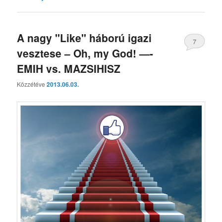
A nagy "Like" háború igazi
7
vesztese – Oh, my God! —-
EMIH vs. MAZSIHISZ
Közzétéve
2013.06.03.