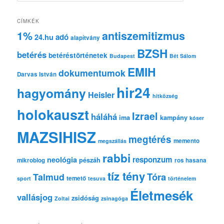
r
e
CÍMKÉK
s
1%
antiszemitizmus
adó
24.hu
é
alapítvány
s
BZSH
betérés
betéréstörténetek
Budapest
Bét Sálom
EMIH
dokumentumok
Darvas István
hir24
hagyomány
Heisler
hitközség
holokauszt
Izrael
háláhá
ima
kampány
kóser
MAZSIHISZ
megtérés
memento
megszállás
rabbi
responzum
neológia
pészáh
mikroblog
ros hasana
tíz tény
Tóra
Talmud
temető
sport
tesuva
történelem
Életmesék
vallásjog
zsidóság
Zoltai
zsinagóga