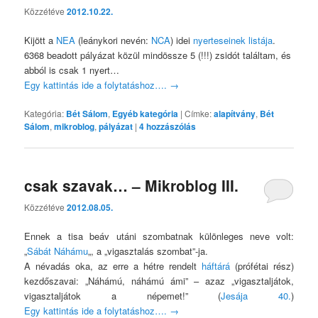
Közzétéve
2012.10.22.
Kijött a
NEA
(leánykori nevén:
NCA
) idei
nyerteseinek listája
.
6368 beadott pályázat közül mindössze 5 (!!!) zsidót találtam, és
abból is csak 1 nyert…
Egy kattintás ide a folytatáshoz….
→
Kategória:
Bét Sálom
,
Egyéb kategória
|
Címke:
alapítvány
,
Bét
Sálom
,
mikroblog
,
pályázat
|
4
hozzászólás
csak szavak… – Mikroblog III.
Közzétéve
2012.08.05.
Ennek a tisa beáv utáni szombatnak különleges neve volt:
„
Sábát Náhámu
„, a „vigasztalás szombat”-ja.
A névadás oka, az erre a hétre rendelt
háftárá
(prófétai rész)
kezdőszavai: „Náhámú, náhámú ámi” – azaz „vigasztaljátok,
vigasztaljátok a népemet!” (
Jesája 40.
)
Egy kattintás ide a folytatáshoz….
→