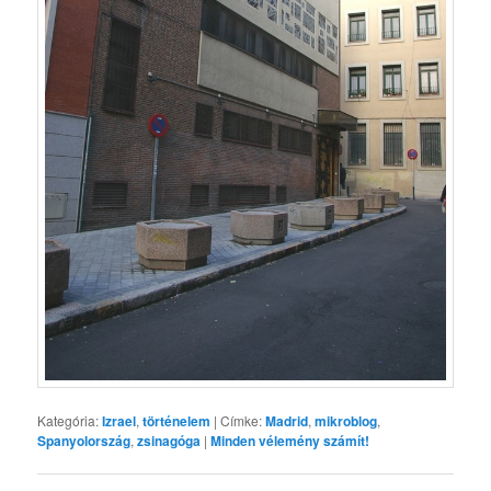
Kategória:
Izrael
,
történelem
|
Címke:
Madrid
,
mikroblog
,
Spanyolország
,
zsinagóga
|
Minden vélemény számít!