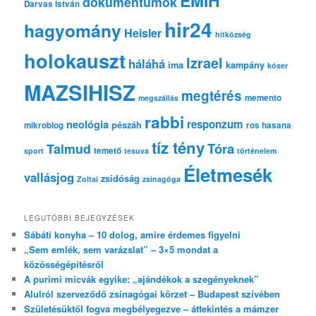
EMIH
dokumentumok
Darvas István
hir24
hagyomány
Heisler
hitközség
holokauszt
Izrael
háláhá
ima
kampány
kóser
MAZSIHISZ
megtérés
memento
megszállás
rabbi
responzum
neológia
pészáh
mikroblog
ros hasana
tíz tény
Tóra
Talmud
temető
sport
tesuva
történelem
Életmesék
vallásjog
zsidóság
Zoltai
zsinagóga
LEGUTÓBBI BEJEGYZÉSEK
Sábáti konyha – 10 dolog, amire érdemes figyelni
„Sem emlék, sem varázslat” – 3×5 mondat a
közösségépítésről
A purimi micvák egyike: „ajándékok a szegényeknek”
Alulról szerveződő zsinagógai körzet – Budapest szívében
Születésüktől fogva megbélyegezve – áttekintés a mámzer