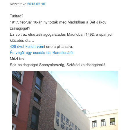
Közzétéve
2013.02.16.
Tudtad?
1917. február 16-án nyitották meg Madridban a Bét Jákov
zsinagógát?
Ez volt az első zsinagóga-átadás Madridban 1492, a spanyol
kiűzetés óta…
425 évet kellett várni
erre a pillanatra.
És végül egy csodás dal Barcelonáról!
Mázl tov!
Sok boldogságot Spanyolország, Szfárád zsidóságának!