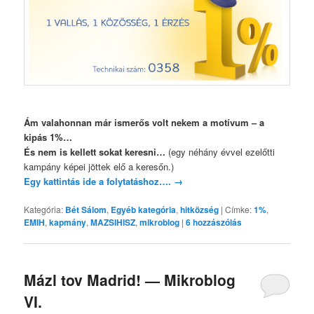
Ám valahonnan már ismerős volt nekem a motívum – a
kipás 1%…
És nem is kellett sokat keresni…
(egy néhány évvel ezelőtti
kampány képei jöttek elő a keresőn.)
Egy kattintás ide a folytatáshoz….
→
Kategória:
Bét Sálom
,
Egyéb kategória
,
hitközség
|
Címke:
1%
,
EMIH
,
kapmány
,
MAZSIHISZ
,
mikroblog
|
6
hozzászólás
Mázl tov Madrid! — Mikroblog
VI.