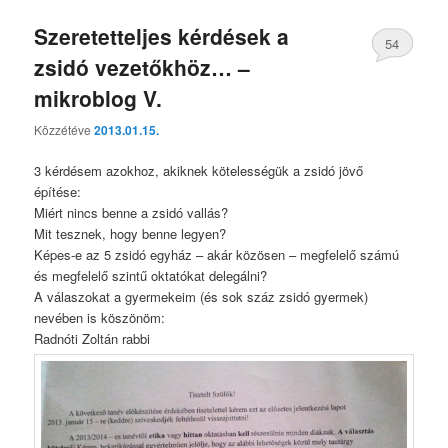
Szeretetteljes kérdések a
54
zsidó vezetőkhöz… –
mikroblog V.
Közzétéve
2013.01.15.
3 kérdésem azokhoz, akiknek kötelességük a zsidó jövő
építése:
Miért nincs benne a zsidó vallás?
Mit tesznek, hogy benne legyen?
Képes-e az 5 zsidó egyház – akár közösen – megfelelő számú
és megfelelő szintű oktatókat delegálni?
A válaszokat a gyermekeim (és sok száz zsidó gyermek)
nevében is köszönöm:
Radnóti Zoltán rabbi