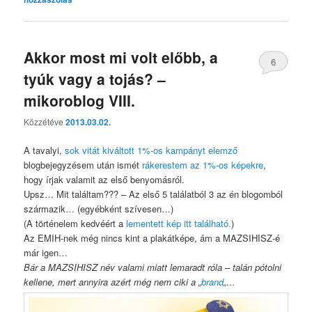
Akkor most mi volt előbb, a
6
tyúk vagy a tojás? –
mikoroblog VIII.
Közzétéve
2013.03.02.
A tavalyi,
sok vitát kiváltott 1%-os kampányt elemző
blogbejegyzésem után ismét
rákerestem az 1%-os képekre
,
hogy írjak valamit az első benyomásról.
Upsz… Mit találtam??? – Az első 5 találatból 3 az én blogomból
származik… (egyébként szívesen…)
(A történelem kedvéért a
lementett kép itt található.
)
Az EMIH-nek még nincs kint a plakátképe, ám a MAZSIHISZ-é
már igen…
Bár a MAZSIHISZ név valami miatt lemaradt róla – talán pótolni
kellene, mert annyira azért még nem ciki a „
brand
„…