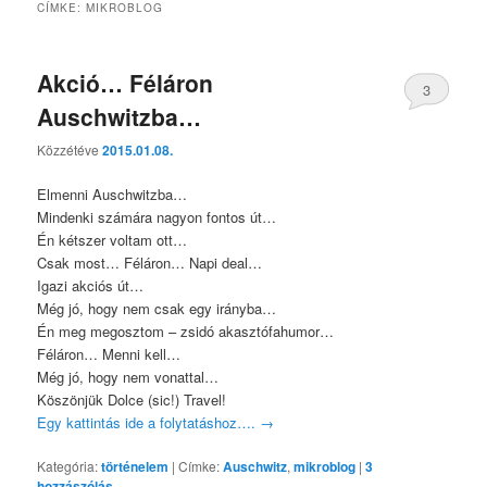
CÍMKE:
MIKROBLOG
Akció… Féláron
3
Auschwitzba…
Közzétéve
2015.01.08.
Elmenni Auschwitzba…
Mindenki számára nagyon fontos út…
Én kétszer voltam ott…
Csak most… Féláron… Napi deal…
Igazi akciós út…
Még jó, hogy nem csak egy irányba…
Én meg megosztom – zsidó akasztófahumor…
Féláron… Menni kell…
Még jó, hogy nem vonattal…
Köszönjük Dolce (sic!) Travel!
Egy kattintás ide a folytatáshoz….
→
Kategória:
történelem
|
Címke:
Auschwitz
,
mikroblog
|
3
hozzászólás