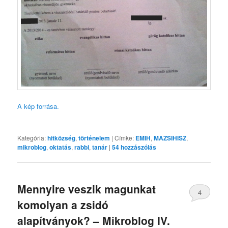
A kép forrása.
Kategória:
hitközség
,
történelem
|
Címke:
EMIH
,
MAZSIHISZ
,
mikroblog
,
oktatás
,
rabbi
,
tanár
|
54
hozzászólás
Mennyire veszik magunkat
4
komolyan a zsidó
alapítványok? – Mikroblog IV.