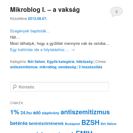
Mikroblog I. – a vakság
3
Közzétéve
2012.06.07.
Szegények baptisták…
Hát…
Most láthatjuk, hogy a gyűlölet mennyire vak és ostoba…
Egy kattintás ide a folytatáshoz….
→
Kategória:
Bét Sálom
,
Egyéb kategória
,
hitközség
|
Címke:
antiszemitizmus
,
mikroblog
,
ostobaság
|
3
hozzászólás
K
e
r
e
CÍMKÉK
s
1%
antiszemitizmus
adó
24.hu
é
alapítvány
s
BZSH
betérés
betéréstörténetek
Budapest
Bét Sálom