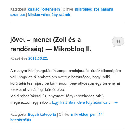
Kategória:
család
,
történelem
|
Címke:
mikroblog
,
ros hasana
,
szombat
|
Minden vélemény számít!
jövet – menet (Zoli és a
44
rendőrség) — Mikroblog II.
Közzétéve
2012.06.22.
A magyar közigazgatás inkompetenciájá
ra és érzéketlenségér
e
vall, hogy az államhatalom vette a bátorságot, hogy kellő
körültekintés híján, barbár módon beavatkozzon egy történelmi
felekezet vallásjogi kérdéseibe.
Majd rabosítással (ujjlenyomat, fényképezkedés stb.)
megalázzon egy rabbit.
Egy kattintás ide a folytatáshoz….
→
Kategória:
Egyéb kategória
|
Címke:
mikroblog
,
per
|
44
hozzászólás