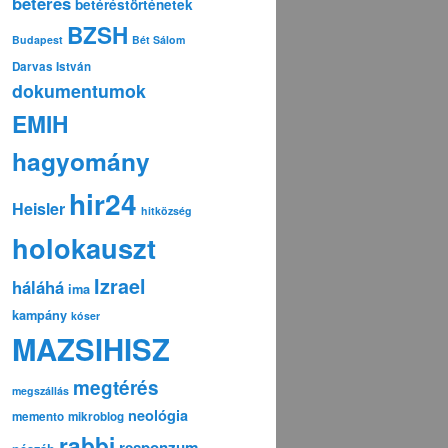
betérés
betéréstörténetek
BZSH
Budapest
Bét Sálom
Darvas István
dokumentumok
EMIH
hagyomány
hir24
Heisler
hitközség
holokauszt
Izrael
háláhá
ima
kampány
kóser
MAZSIHISZ
megtérés
megszállás
neológia
memento
mikroblog
rabbi
responzum