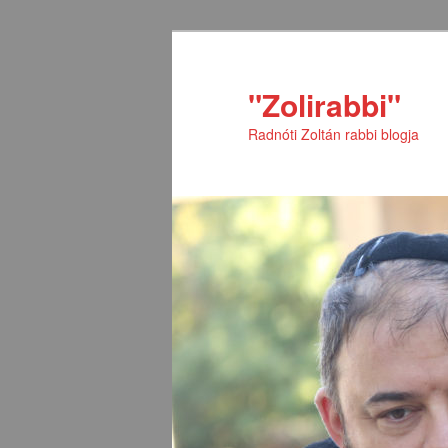
Tovább
Tovább
az
a
elsődleges
másodlagos
"Zolirabbi"
tartalomra
tartalomra
Radnóti Zoltán rabbi blogja