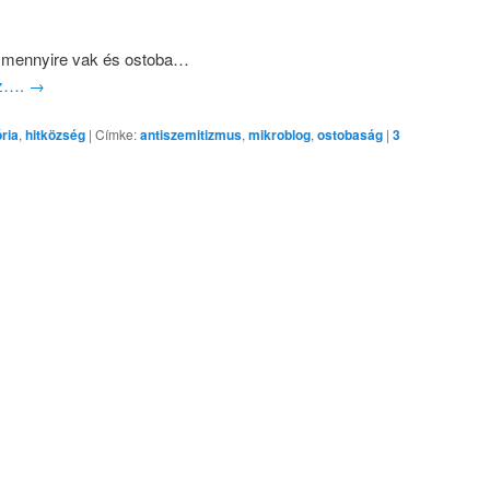
et mennyire vak és ostoba…
oz….
→
ria
,
hitközség
|
Címke:
antiszemitizmus
,
mikroblog
,
ostobaság
|
3