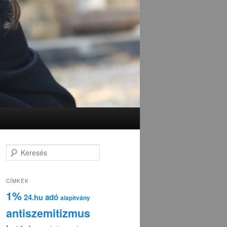
K
e
r
e
CÍMKÉK
s
1%
adó
24.hu
é
alapítvány
s
antiszemitizmus