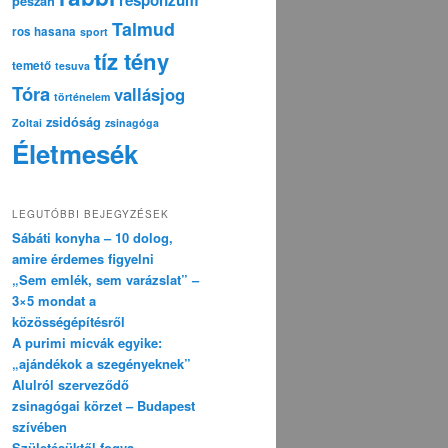
pészáh
Talmud
ros hasana
sport
tíz tény
temető
tesuva
Tóra
vallásjog
történelem
zsidóság
Zoltai
zsinagóga
Életmesék
LEGUTÓBBI BEJEGYZÉSEK
Sábáti konyha – 10 dolog,
amire érdemes figyelni
„Sem emlék, sem varázslat” –
3×5 mondat a
közösségépítésről
A purimi micvák egyike:
„ajándékok a szegényeknek”
Alulról szerveződő
zsinagógai körzet – Budapest
szívében
Születésüktől fogva