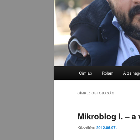
Fő
Címlap
Rólam
A zsinag
menü
CÍMKE:
OSTOBASÁG
Mikroblog I. – a
Közzétéve
2012.06.07.