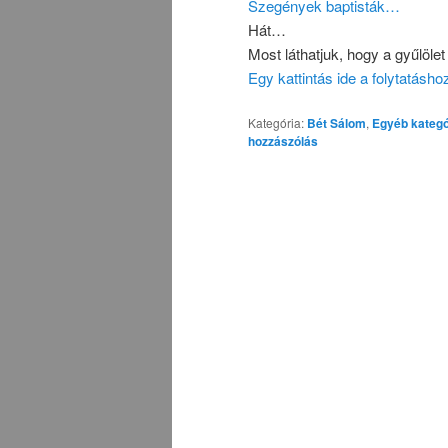
Szegények baptisták…
Hát…
Most láthatjuk, hogy a gyűlöl
Egy kattintás ide a folytatásh
Kategória:
Bét Sálom
,
Egyéb kategó
hozzászólás