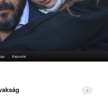
óga
Kapcsolat
 vakság
3