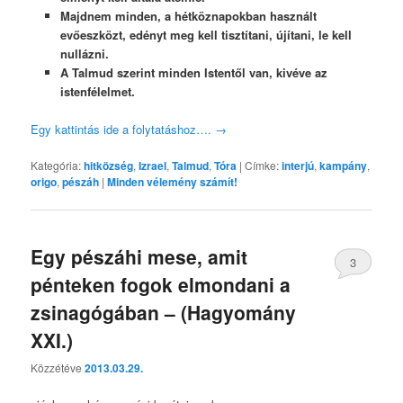
Majdnem minden, a hétköznapokban használt
evőeszközt, edényt meg kell tisztítani, újítani, le kell
nullázni.
A Talmud szerint minden Istentől van, kivéve az
istenfélelmet.
Egy kattintás ide a folytatáshoz….
→
Kategória:
hitközség
,
Izrael
,
Talmud
,
Tóra
|
Címke:
interjú
,
kampány
,
origo
,
pészáh
|
Minden vélemény számít!
Egy pészáhi mese, amit
3
pénteken fogok elmondani a
zsinagógában – (Hagyomány
XXI.)
Közzétéve
2013.03.29.