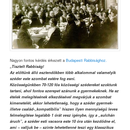
Nagyon fontos kérdés érkezett a
Budapesti Rabbisághoz.
„Tisztelt Rabbiság!
Az előttünk álló esztendőkben több alkalommal valamelyik
széder este szombat estére fog esni.
Közösségünkben 70-120 fős közösségi szédereket szoktunk
tartani, ahol fontos szerepet szánunk a gyermekeknek. Ha az
ételek melegítésének elkezdésével megvárjuk a szombat
kimenetelét, akkor lehetetlenség, hogy a széder gyermek-
illetve család-„kompatibilis” hiszen ilyen mennyiségű leves
felmelegítése legalább 1 órát vesz igénybe, így a „sulchán
áruch”, a széder esti vacsora este 10 óra után kezdődne el,
ami – valljuk be – szinte lehetetlenné teszi egy klasszikus