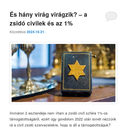
És hány virág virágzik? – a
zsidó civilek és az 1%
Közzétéve
2024.10.31.
Immáron 2 esztendeje nem írtam a zsidó civil szféra 1%-os
támogatottságáról, ezért úgy gondolom 2022 után ismét nézzünk
rá a civil zsidó szervezetekre, hogy is áll a támogatottságuk?