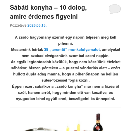
Sábáti konyha – 10 dolog,
amire érdemes figyelni
Közzétéve
2026.05.15.
A zsidó hagyomány szerint egy napon teljesen meg kell
pihenni.
Mestereink leírtak
39 „teremtő” munkafolyamatot
, amelyeket
nem szabad elvégeznünk szombat szent napján.
Az egyik legfontosabb közülük, hogy nem készítünk ételeket
sábátkor, hiszen pénteken – a pusztai vándorlás alatt – ezért
hullott dupla adag manna, hogy a pihenőnapon ne kelljen
sütés-főzéssel foglalkozni.
Éppen ezért sábátkor a „zsidó konyha” már nem a főzésről
szól, hanem arról, hogy minden elő van készítve, és
nyugodtan lehet együtt enni, beszélgetni és ünnepelni.