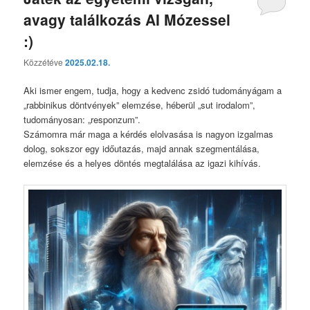
avagy találkozás AI Mózessel
:)
Közzétéve
2025.02.18.
Aki ismer engem, tudja, hogy a kedvenc zsidó tudományágam a
„rabbinikus döntvények” elemzése, héberül „sut irodalom”,
tudományosan: „responzum”.
Számomra már maga a kérdés elolvasása is nagyon izgalmas
dolog, sokszor egy időutazás, majd annak szegmentálása,
elemzése és a helyes döntés megtalálása az igazi kihívás.