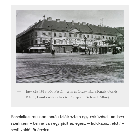
Egy kép 1913-ból, Pestől – a híres Orczy ház, a Király utca és
Károly körút sarkán. (forrás: Fortepan – Schmidt Albin)
Rabbinikus munkám során találkoztam egy esküvővel, amiben –
szerintem – benne van egy picit az egész – holokauszt előtti –
pesti zsidó történelem.