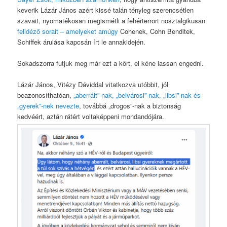
keverik Lázár János azért kissé talán tényleg szerencsétlen
szavait, nyomatékosan megismétli a fehérterrort nosztalgikusan
felidéző sorait – amelyeket amúgy
Cohenek, Cohn Benditek,
Schiffek árulása kapcsán írt le annakidején.
Sokadszorra futjuk meg már ezt a kört, el kéne lassan engedni.
Lázár János, Vitézy Dáviddal vitatkozva utóbbit, jól
beazonosíthatóan,
„aberrált”-nak, „belvárosi”-nak, „libsi”-nak és
„gyerek”-nek nevezte
, továbbá „drogos”-nak a biztonság
kedvéért, aztán rátért voltaképpeni mondandójára.