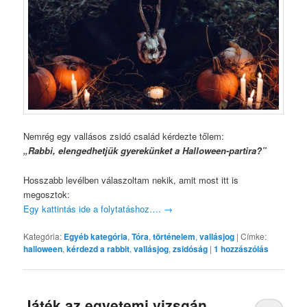
Nemrég egy vallásos zsidó család kérdezte tőlem:
„Rabbi, elengedhetjük gyerekünket a Halloween-partira?”
Hosszabb levélben válaszoltam nekik, amit most itt is
megosztok:
Egy kattintás ide a folytatáshoz….
→
Kategória:
Egyéb kategória
,
Tóra
,
történelem
,
vallásjog
|
Címke:
halloween
,
kérdezd a rabbit
,
vallásjog
,
zsidóság
|
1
hozzászólás
Játék az egyetemi vizsgán,