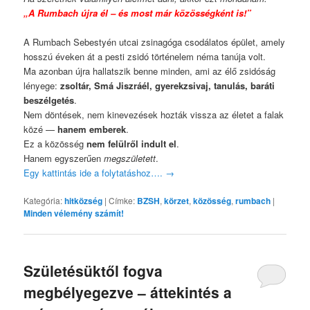
„A Rumbach újra él – és most már közösségként is!”
A Rumbach Sebestyén utcai zsinagóga csodálatos épület, amely
hosszú éveken át a pesti zsidó történelem néma tanúja volt.
Ma azonban újra hallatszik benne minden, ami az élő zsidóság
lényege:
zsoltár, Smá Jiszráél, gyerekzsivaj, tanulás, baráti
beszélgetés
.
Nem döntések, nem kinevezések hozták vissza az életet a falak
közé —
hanem emberek
.
Ez a közösség
nem felülről indult el
.
Hanem egyszerűen
megszületett
.
Egy kattintás ide a folytatáshoz….
→
Kategória:
hitközség
|
Címke:
BZSH
,
körzet
,
közösség
,
rumbach
|
Minden vélemény számít!
Születésüktől fogva
megbélyegezve – áttekintés a