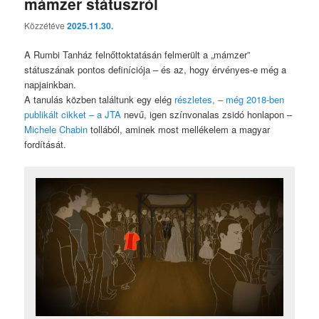
mámzer státuszról
Közzétéve
2025.11.30.
A Rumbi Tanház felnőttoktatásán felmerült a „mámzer”
státuszának pontos definíciója – és az, hogy érvényes-e még a
napjainkban.
A tanulás közben találtunk egy elég
részletes, – még 2018-ben
publikált cikket – a JTA
nevű, igen színvonalas zsidó honlapon –
Michele Chabin
tollából, aminek most mellékelem a magyar
fordítását.