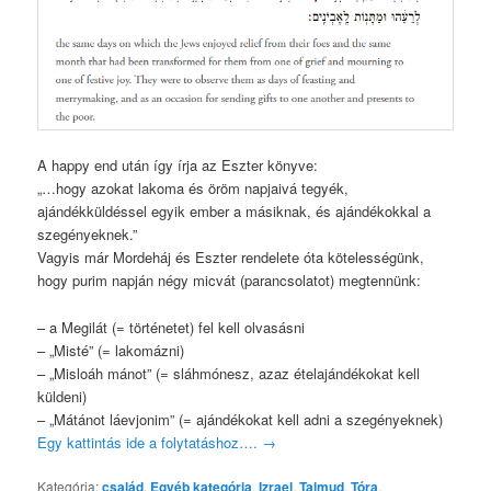
A happy end után így írja az Eszter könyve:
„…hogy azokat lakoma és öröm napjaivá tegyék,
ajándékküldéssel egyik ember a másiknak, és ajándékokkal a
szegényeknek.”
Vagyis már Mordeháj és Eszter rendelete óta kötelességünk,
hogy purim napján négy micvát (parancsolatot) megtennünk:
– a Megilát (= történetet) fel kell olvasásni
– „Misté” (= lakomázni)
– „Misloáh mánot” (= sláhmónesz, azaz ételajándékokat kell
küldeni)
– „Mátánot láevjonim” (= ajándékokat kell adni a szegényeknek)
Egy kattintás ide a folytatáshoz….
→
Kategória:
család
,
Egyéb kategória
,
Izrael
,
Talmud
,
Tóra
,