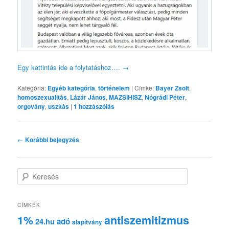
Egy kattintás ide a folytatáshoz….
→
Kategória:
Egyéb kategória
,
történelem
|
Címke:
Bayer Zsolt
,
homoszexualitás
,
Lázár János
,
MAZSIHISZ
,
Nógrádi Péter
,
orgovány
,
uszítás
|
1
hozzászólás
Bejegyzés
←
Korábbi bejegyzés
navigáció
K
e
r
e
CÍMKÉK
s
1%
antiszemitizmus
adó
24.hu
é
alapítvány