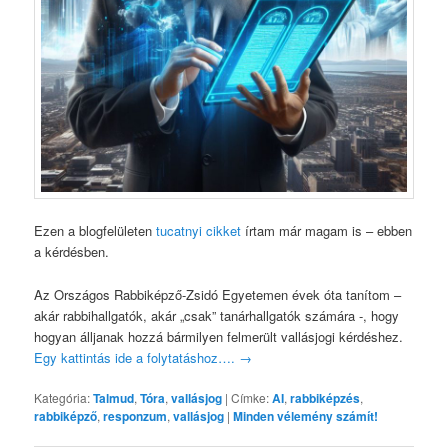
Ezen a blogfelületen
tucatnyi cikket
írtam már magam is – ebben
a kérdésben.
Az Országos Rabbiképző-Zsidó Egyetemen évek óta tanítom –
akár rabbihallgatók, akár „csak” tanárhallgatók számára -, hogy
hogyan álljanak hozzá bármilyen felmerült vallásjogi kérdéshez.
Egy kattintás ide a folytatáshoz….
→
Kategória:
Talmud
,
Tóra
,
vallásjog
|
Címke:
AI
,
rabbiképzés
,
rabbiképző
,
responzum
,
vallásjog
|
Minden vélemény számít!