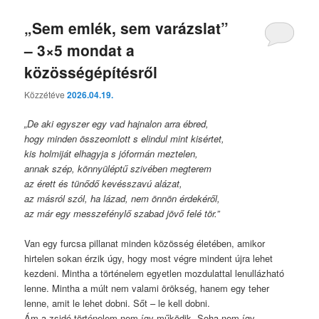
„Sem emlék, sem varázslat”
– 3×5 mondat a
közösségépítésről
Közzétéve
2026.04.19.
„De aki egyszer egy vad hajnalon arra ébred,
hogy minden összeomlott s elindul mint kisértet,
kis holmiját elhagyja s jóformán meztelen,
annak szép, könnyüléptű szivében megterem
az érett és tünődő kevésszavú alázat,
az másról szól, ha lázad, nem önnön érdekéről,
az már egy messzefénylő szabad jövő felé tör.”
Van egy furcsa pillanat minden közösség életében, amikor
hirtelen sokan érzik úgy, hogy most végre mindent újra lehet
kezdeni. Mintha a történelem egyetlen mozdulattal lenullázható
lenne. Mintha a múlt nem valami örökség, hanem egy teher
lenne, amit le lehet dobni. Sőt – le kell dobni.
Ám a zsidó történelem nem így működik. Soha nem így