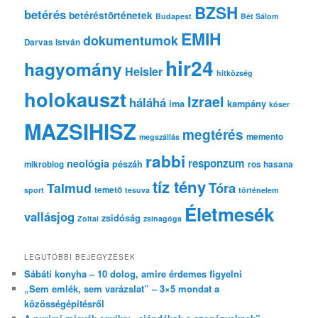
s
BZSH
betérés
betéréstörténetek
Budapest
Bét Sálom
EMIH
dokumentumok
Darvas István
hir24
hagyomány
Heisler
hitközség
holokauszt
Izrael
háláhá
ima
kampány
kóser
MAZSIHISZ
megtérés
memento
megszállás
rabbi
responzum
neológia
pészáh
mikroblog
ros hasana
tíz tény
Tóra
Talmud
temető
sport
tesuva
történelem
Életmesék
vallásjog
zsidóság
Zoltai
zsinagóga
LEGUTÓBBI BEJEGYZÉSEK
Sábáti konyha – 10 dolog, amire érdemes figyelni
„Sem emlék, sem varázslat” – 3×5 mondat a
közösségépítésről