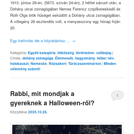
1913. június 29-én, (5673. sziván 24-én), 2 héttel sávuot után, a
Dohány utcai zsinagógában Nemes Ferencz czipőkereskedő és
Roth Olga örök hűséget esküdött a Dohány utcai zsinagógában.
A vőlegény 26 esztendős volt, a menyasszony egy hónap híján
20.
Egy kattintás ide a folytatáshoz….
→
Kategória:
Egyéb kategória
,
hitközség
,
történelem
,
vallásjog
|
Címke:
dohány zsinagóga
,
Életmesék
,
hagyomány
,
héber név
,
holokauszt
,
Nemeske
,
Rózsakert
,
Túróczszentmárton
|
Minden
vélemény számít!
Rabbi, mit mondjak a
1
gyereknek a Halloween-ről?
Közzétéve
2025.10.26.