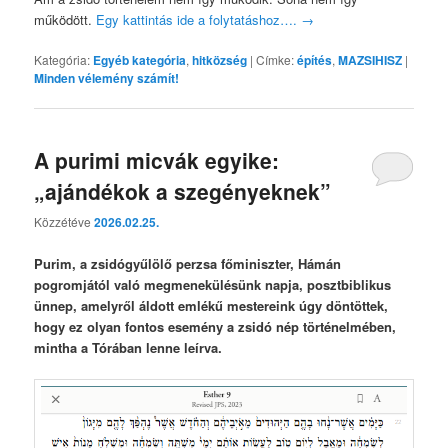
működött.
Egy kattintás ide a folytatáshoz….
→
Kategória:
Egyéb kategória
,
hitközség
|
Címke:
építés
,
MAZSIHISZ
|
Minden vélemény számít!
A purimi micvák egyike:
„ajándékok a szegényeknek”
Közzétéve
2026.02.25.
Purim, a zsidógyűlölő perzsa főminiszter, Hámán
pogromjától való megmenekülésünk napja, posztbiblikus
ünnep, amelyről áldott emlékű mestereink úgy döntöttek,
hogy ez olyan fontos esemény a zsidó nép történelmében,
mintha a Tórában lenne leírva.