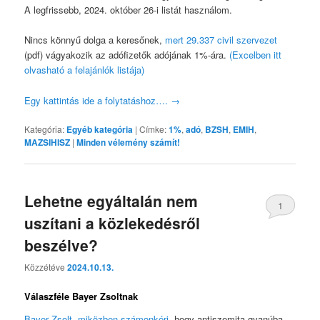
A legfrissebb, 2024. október 26-i listát használom.
Nincs könnyű dolga a keresőnek,
mert 29.337 civil szervezet
(pdf) vágyakozik az adófizetők adójának 1%-ára.
(Excelben itt
olvasható a felajánlók listája)
Egy kattintás ide a folytatáshoz….
→
Kategória:
Egyéb kategória
|
Címke:
1%
,
adó
,
BZSH
,
EMIH
,
MAZSIHISZ
|
Minden vélemény számít!
Lehetne egyáltalán nem
1
uszítani a közlekedésről
beszélve?
Közzétéve
2024.10.13.
Válaszféle Bayer Zsoltnak
Bayer Zsolt, miközben számonkéri
, hogy antiszemita gyanúba