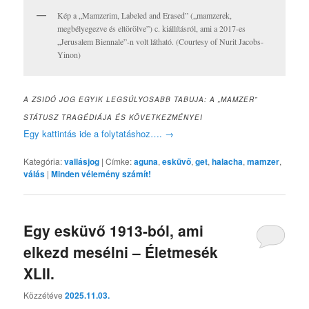
Kép a „Mamzerim, Labeled and Erased” („mamzerek,
megbélyegezve és eltörölve”) c. kiállításról, ami a 2017-es
„Jerusalem Biennale”-n volt látható. (Courtesy of Nurit Jacobs-
Yinon)
A ZSIDÓ JOG EGYIK LEGSÚLYOSABB TABUJA: A „MAMZER”
STÁTUSZ TRAGÉDIÁJA ÉS KÖVETKEZMÉNYEI
Egy kattintás ide a folytatáshoz….
→
Kategória:
vallásjog
|
Címke:
aguna
,
esküvő
,
get
,
halacha
,
mamzer
,
válás
|
Minden vélemény számít!
Egy esküvő 1913-ból, ami
elkezd mesélni – Életmesék
XLII.
Közzétéve
2025.11.03.