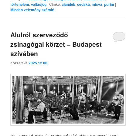
történelem
,
vallásjog
|
Címke:
ajándék
,
cedáká
,
micva
,
purim
|
Minden vélemény számít!
Alulról szerveződő
zsinagógai körzet – Budapest
szívében
Közzétéve
2025.12.06.
Ha szeretnék valamilyen alcímet adni, akkor ezt mondanám: