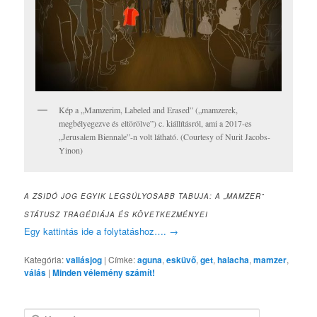
Kép a „Mamzerim, Labeled and Erased” („mamzerek,
megbélyegezve és eltörölve”) c. kiállításról, ami a 2017-es
„Jerusalem Biennale”-n volt látható. (Courtesy of Nurit Jacobs-
Yinon)
A ZSIDÓ JOG EGYIK LEGSÚLYOSABB TABUJA: A „MAMZER”
STÁTUSZ TRAGÉDIÁJA ÉS KÖVETKEZMÉNYEI
Egy kattintás ide a folytatáshoz….
→
Kategória:
vallásjog
|
Címke:
aguna
,
esküvő
,
get
,
halacha
,
mamzer
,
válás
|
Minden vélemény számít!
K