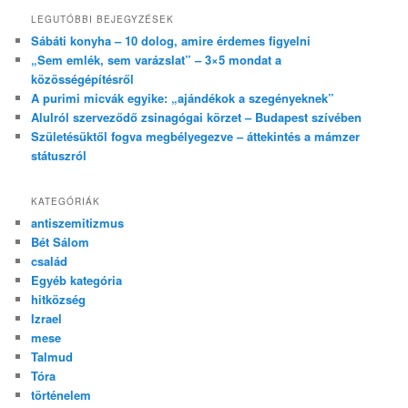
LEGUTÓBBI BEJEGYZÉSEK
Sábáti konyha – 10 dolog, amire érdemes figyelni
„Sem emlék, sem varázslat” – 3×5 mondat a
közösségépítésről
A purimi micvák egyike: „ajándékok a szegényeknek”
Alulról szerveződő zsinagógai körzet – Budapest szívében
Születésüktől fogva megbélyegezve – áttekintés a mámzer
státuszról
KATEGÓRIÁK
antiszemitizmus
Bét Sálom
család
Egyéb kategória
hitközség
Izrael
mese
Talmud
Tóra
történelem