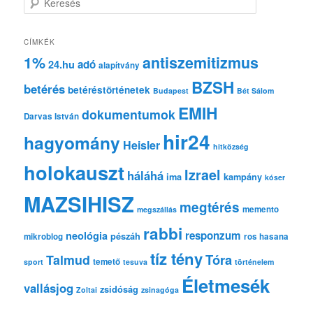
e
r
e
CÍMKÉK
s
1%
antiszemitizmus
adó
24.hu
é
alapítvány
s
BZSH
betérés
betéréstörténetek
Budapest
Bét Sálom
EMIH
dokumentumok
Darvas István
hir24
hagyomány
Heisler
hitközség
holokauszt
Izrael
háláhá
ima
kampány
kóser
MAZSIHISZ
megtérés
memento
megszállás
rabbi
responzum
neológia
pészáh
mikroblog
ros hasana
tíz tény
Tóra
Talmud
temető
sport
tesuva
történelem
Életmesék
vallásjog
zsidóság
Zoltai
zsinagóga