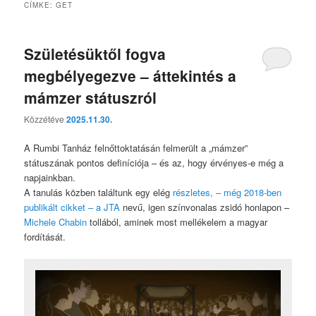
CÍMKE:
GET
Születésüktől fogva
megbélyegezve – áttekintés a
mámzer státuszról
Közzétéve
2025.11.30.
A Rumbi Tanház felnőttoktatásán felmerült a „mámzer”
státuszának pontos definíciója – és az, hogy érvényes-e még a
napjainkban.
A tanulás közben találtunk egy elég
részletes, – még 2018-ben
publikált cikket – a JTA
nevű, igen színvonalas zsidó honlapon –
Michele Chabin
tollából, aminek most mellékelem a magyar
fordítását.