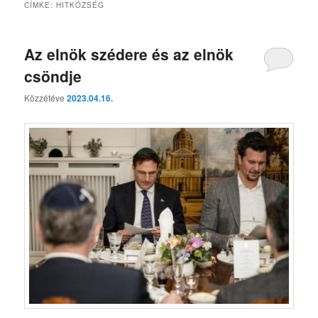
CÍMKE:
HITKÖZSÉG
Az elnök szédere és az elnök
csöndje
Közzétéve
2023.04.16.