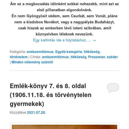
Ám ez a megbocsátás időnként sokkal nehezebb, mint azt az
első pillanatban elgondolnánk.
Én nem Gyöngyösit védem, sem Csurkát, sem Vonát, pláne
nem a kisdobos Novákot, vagy a nagypályás Budaházyt,
csak hiszek az emberben lévő isteni szikrában, amit
köznyelvben léleknek nevezünk.
Egy kattintás ide a folytatáshoz….
→
Kategória:
antiszemitizmus
,
Egyéb kategória
,
hitközség
,
történelem
|
Címke:
antiszemitizmus
,
hitközség
,
Pressman
,
széder
|
Minden vélemény számít!
Emlék-könyv 7. és 8. oldal
(1906.11.18. és törvénytelen
gyermekek)
Közzétéve
2021.07.28.