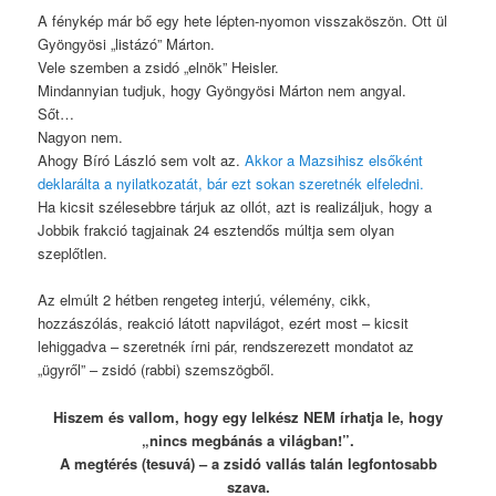
A fénykép már bő egy hete lépten-nyomon visszaköszön. Ott ül
Gyöngyösi „listázó” Márton.
Vele szemben a zsidó „elnök” Heisler.
Mindannyian tudjuk, hogy Gyöngyösi Márton nem angyal.
Sőt…
Nagyon nem.
Ahogy Bíró László sem volt az.
Akkor a Mazsihisz elsőként
deklarálta a nyilatkozatát, bár ezt sokan szeretnék elfeledni.
Ha kicsit szélesebbre tárjuk az ollót, azt is realizáljuk, hogy a
Jobbik frakció tagjainak 24 esztendős múltja sem olyan
szeplőtlen.
Az elmúlt 2 hétben rengeteg interjú, vélemény, cikk,
hozzászólás, reakció látott napvilágot, ezért most – kicsit
lehiggadva – szeretnék írni pár, rendszerezett mondatot az
„ügyről” – zsidó (rabbi) szemszögből.
Hiszem és vallom, hogy egy lelkész NEM írhatja le, hogy
„nincs megbánás a világban!”.
A megtérés (tesuvá) – a zsidó vallás talán legfontosabb
szava.