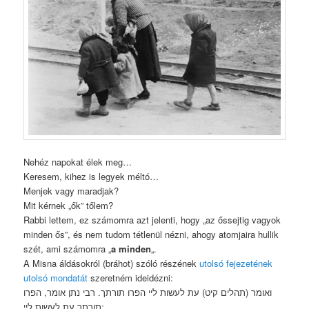
Nehéz napokat élek meg…
Keresem, kihez is legyek méltó…
Menjek vagy maradjak?
Mit kérnek „ők” tőlem?
Rabbi lettem, ez számomra azt jelenti, hogy „az őssejtig vagyok
minden ős”, és nem tudom tétlenül nézni, ahogy atomjaira hullik
szét, ami számomra „
a minden
„.
A Misna áldásokról (bráhot) szóló részének
utolsó fejezetének
utolsó mondatát
szeretném ideidézni:
ואומר (תהלים קיט) עת לעשות ליי הפרו תורתך. רבי נתן אומר, הפרו
תורתך עת לעשות ליי: