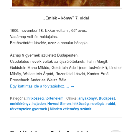
„Emlék – könyv” 7. oldal
1906. november 18. Ekkor voltam „-65” éves.
Vasárnap volt és holdújulás.
Beköszöntött kiszlév, azaz a hanuka hónapja.
Aznap 9 gyermek született Budapesten.
Csodálatos neveik voltak az újszülötteknek: Hahn Margit,
Goldstein Manó Miklós, Goldstein Adolf (nem testvérek!), Lindner
Mihály, Wallerstein Árpád, Rozenfeld László, Kardos Ernő,
Preischach Andor és Weisz Béla.
Egy kattintás ide a folytatáshoz….
→
Kategória:
hitközség
,
történelem
|
Címke:
anyakönyv
,
Budapest
,
emlékkönyv
,
hajadon
,
Hevesi Simon
,
hitközség
,
neológia
,
rabbi
,
törvénytelen gyermek
|
Minden vélemény számít!