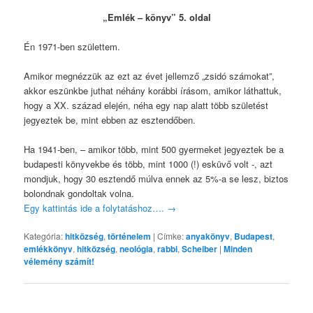
„Emlék – könyv” 5. oldal
Én 1971-ben születtem.
Amikor megnézzük az ezt az évet jellemző „zsidó számokat”,
akkor eszünkbe juthat néhány korábbi írásom, amikor láthattuk,
hogy a XX. század elején, néha egy nap alatt több születést
jegyeztek be, mint ebben az esztendőben.
Ha 1941-ben, – amikor több, mint 500 gyermeket jegyeztek be a
budapesti könyvekbe és több, mint 1000 (!) esküvő volt -, azt
mondjuk, hogy 30 esztendő múlva ennek az 5%-a se lesz, biztos
bolondnak gondoltak volna.
Egy kattintás ide a folytatáshoz….
→
Kategória:
hitközség
,
történelem
|
Címke:
anyakönyv
,
Budapest
,
emlékkönyv
,
hitközség
,
neológia
,
rabbi
,
Scheiber
|
Minden
vélemény számít!