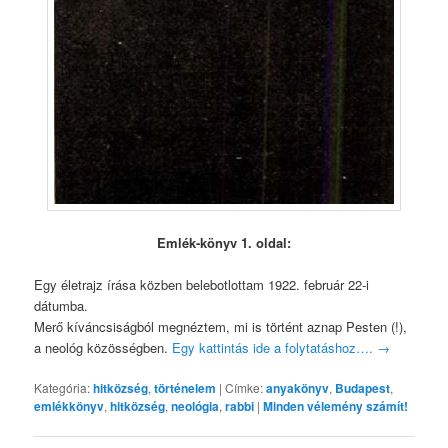
Emlék-könyv 1. oldal:
Egy életrajz írása közben belebotlottam 1922. február 22-i
dátumba.
Merő kíváncsiságból megnéztem, mi is történt aznap Pesten (!),
a neológ közösségben.
Egy kattintás ide a folytatáshoz….
→
Kategória:
hitközség
,
történelem
|
Címke:
anyakönyv
,
Budapest
,
emlékkönyv
,
hitközség
,
neológia
,
rabbi
|
Minden vélemény számít!