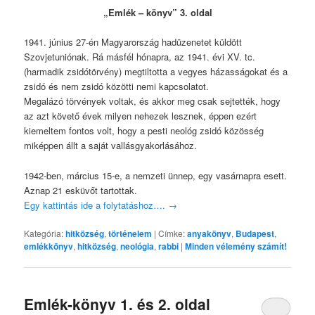
„Emlék – könyv” 3. oldal
1941. június 27-én Magyarország hadüzenetet küldött
Szovjetuniónak. Rá másfél hónapra, az 1941. évi XV. tc.
(harmadik zsidótörvény) megtiltotta a vegyes házasságokat és a
zsidó és nem zsidó közötti nemi kapcsolatot.
Megalázó törvények voltak, és akkor meg csak sejtették, hogy
az azt követő évek milyen nehezek lesznek, éppen ezért
kiemeltem fontos volt, hogy a pesti neológ zsidó közösség
miképpen állt a saját vallásgyakorlásához.
1942-ben, március 15-e, a nemzeti ünnep, egy vasárnapra esett.
Aznap 21 esküvőt tartottak.
Egy kattintás ide a folytatáshoz….
→
Kategória:
hitközség
,
történelem
|
Címke:
anyakönyv
,
Budapest
,
emlékkönyv
,
hitközség
,
neológia
,
rabbi
|
Minden vélemény számít!
Emlék-könyv 1. és 2. oldal