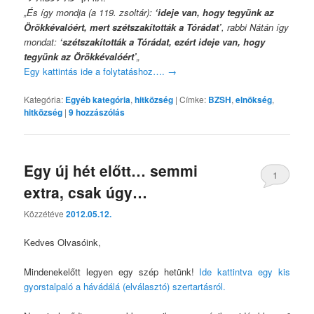
„És így mondja (a 119. zsoltár):
‘ideje van, hogy tegyünk az
Örökkévalóért, mert szétszakították a Tórádat’
, rabbi Nátán így
mondat:
‘szétszakították a Tórádat, ezért ideje van, hogy
tegyünk az Örökkévalóért’
„
Egy kattintás ide a folytatáshoz….
→
Kategória:
Egyéb kategória
,
hitközség
|
Címke:
BZSH
,
elnökség
,
hitközség
|
9
hozzászólás
Egy új hét előtt… semmi
1
extra, csak úgy…
Közzétéve
2012.05.12.
Kedves Olvasóink,
Mindenekelőtt legyen egy szép hetünk!
Ide kattintva egy kis
gyorstalpaló a hávádálá (elválasztó) szertartásról.