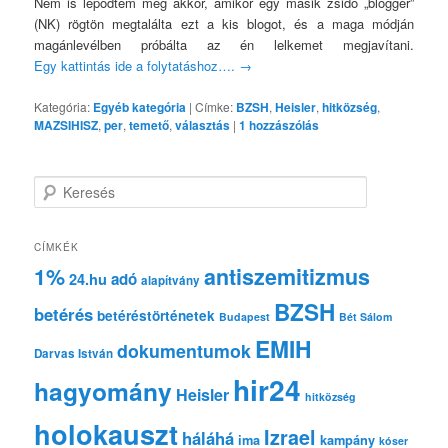
Nem is lepődtem meg akkor, amikor egy másik zsidó „blogger”
(NK) rögtön megtalálta ezt a kis blogot, és a maga módján
magánlevélben próbálta az én lelkemet megjavítani.
Egy kattintás ide a folytatáshoz….
→
Kategória:
Egyéb kategória
|
Címke:
BZSH
,
Heisler
,
hitközség
,
MAZSIHISZ
,
per
,
temető
,
választás
|
1
hozzászólás
K
e
r
e
CÍMKÉK
s
1%
antiszemitizmus
adó
24.hu
é
alapítvány
s
BZSH
betérés
betéréstörténetek
Budapest
Bét Sálom
EMIH
dokumentumok
Darvas István
hir24
hagyomány
Heisler
hitközség
holokauszt
Izrael
háláhá
ima
kampány
kóser