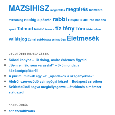
MAZSIHISZ
megtérés
memento
megszállás
rabbi
responzum
neológia
pészáh
mikroblog
ros hasana
tíz tény
Tóra
Talmud
temető
sport
tesuva
történelem
Életmesék
vallásjog
zsidóság
Zoltai
zsinagóga
LEGUTÓBBI BEJEGYZÉSEK
Sábáti konyha – 10 dolog, amire érdemes figyelni
„Sem emlék, sem varázslat” – 3×5 mondat a
közösségépítésről
A purimi micvák egyike: „ajándékok a szegényeknek”
Alulról szerveződő zsinagógai körzet – Budapest szívében
Születésüktől fogva megbélyegezve – áttekintés a mámzer
státuszról
KATEGÓRIÁK
antiszemitizmus