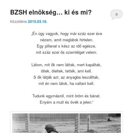
BZSH elnökség… ki és mi?
9
Közzétéve
2015.03.16.
„Én úgy vagyok, hogy már száz ezer éve
nézem, amit meglátok hirtelen.
Egy pillanat s kész az idő egésze,
mit száz ezer ős szemlélget velem.
Látom, mit ők nem láttak, mert kapáltak,
öltek, öleltek, tették, ami kell.
S ők látják azt, az anyagba leszálltak,
mit én nem látok, ha vallani kell.
Tudunk egymásról, mint öröm és bánat.
Enyém a mult és övék a jelen.”