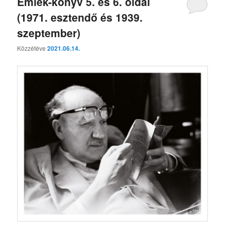
Emlék-könyv 5. és 6. oldal
(1971. esztendő és 1939.
szeptember)
Közzétéve
2021.06.14.