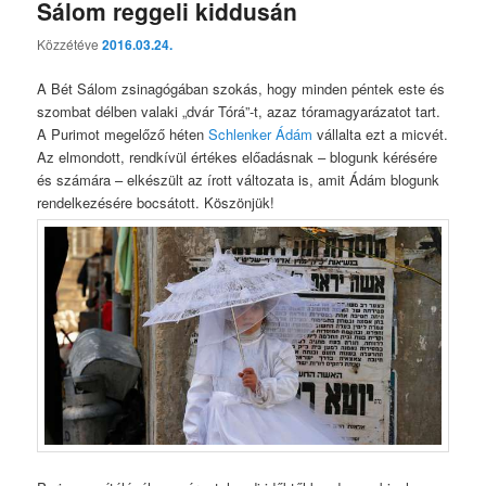
Sálom reggeli kiddusán
Közzétéve
2016.03.24.
A Bét Sálom zsinagógában szokás, hogy minden péntek este és
szombat délben valaki „dvár Tórá”-t, azaz tóramagyarázatot tart.
A Purimot megelőző héten
Schlenker Ádám
vállalta ezt a micvét.
Az elmondott, rendkívül értékes előadásnak – blogunk kérésére
és számára – elkészült az írott változata is, amit Ádám blogunk
rendelkezésére bocsátott. Köszönjük!