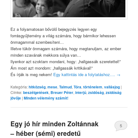
Ez a folyamatosan bővülő bejegyzés legyen egy
forrásgyűjtemény a világ számára, hogy bármikor lehessen
önmagammal szembesíteni…
Illetve tükör önmagam számára, hogy megtanuljam, az ember
minden szavának mekkora súlya van…
Ilyenkor azt szoktam mondani, hogy: „hallgassák szeretettel!”
Ám most azt mondom: „hallgassák kritikával!”
És írják is meg nekem!
Egy kattintás ide a folytatáshoz….
→
Kategória:
hitközség
,
mese
,
Talmud
,
Tóra
,
történelem
,
vallásjog
|
Címke:
beszélgetések
,
Breuer Péter
,
interjú
,
zsidóság
,
zsidóság
jövője
|
Minden vélemény számít!
Egy jó hír minden Zoltánnak
5
– héber (sémi) eredetű