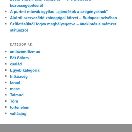
közösségépítésről
A purimi micvák egyike: „ajándékok a szegényeknek”
Alulról szerveződő zsinagógai körzet – Budapest szívében
Születésüktől fogva megbélyegezve – áttekintés a mámzer
státuszról
KATEGÓRIÁK
antiszemitizmus
Bét Sálom
család
Egyéb kategória
hitközség
Izrael
mese
Talmud
Tóra
történelem
vallásjog