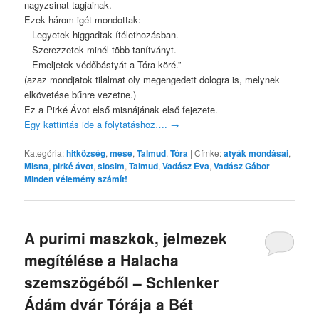
nagyzsinat tagjainak.
Ezek három igét mondottak:
– Legyetek higgadtak ítélethozásban.
– Szerezzetek minél több tanítványt.
– Emeljetek védőbástyát a Tóra köré.”
(azaz mondjatok tilalmat oly megengedett dologra is, melynek
elkövetése bűnre vezetne.)
Ez a Pirké Ávot első misnájának első fejezete.
Egy kattintás ide a folytatáshoz….
→
Kategória:
hitközség
,
mese
,
Talmud
,
Tóra
|
Címke:
atyák mondásai
,
Misna
,
pirké ávot
,
slosim
,
Talmud
,
Vadász Éva
,
Vadász Gábor
|
Minden vélemény számít!
A purimi maszkok, jelmezek
megítélése a Halacha
szemszögéből – Schlenker
Ádám dvár Tórája a Bét