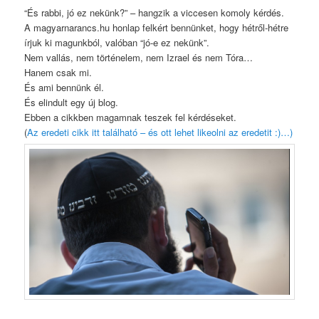
“És rabbi, jó ez nekünk?” – hangzik a viccesen komoly kérdés.
A magyarnarancs.hu honlap felkért bennünket, hogy hétről-hétre
írjuk ki magunkból, valóban “jó-e ez nekünk”.
Nem vallás, nem történelem, nem Izrael és nem Tóra…
Hanem csak mi.
És ami bennünk él.
És elindult egy új blog.
Ebben a cikkben magamnak teszek fel kérdéseket.
(
Az eredeti cikk itt található – és ott lehet likeolni az eredetit :)…)