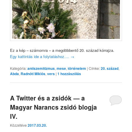
Ez a kép – számomra – a megdöbbentő 20. század kórrajza.
Egy kattintás ide a folytatáshoz….
→
Kategória:
antiszemitizmus
,
mese
,
történelem
|
Címke:
20. század
,
Abda
,
Radnóti Miklós
,
vers
|
1
hozzászólás
A Twitter és a zsidók — a
Magyar Narancs zsidó blogja
IV.
Közzétéve
2017.03.20.