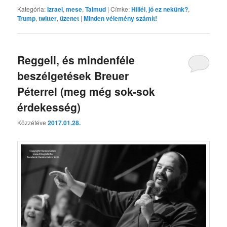
Kategória:
Izrael
,
mese
,
Talmud
|
Címke:
Hillél
,
jó ez nekünk?
,
Trump
,
twitter
,
üzenet
|
Minden vélemény számít!
Reggeli, és mindenféle
beszélgetések Breuer
Péterrel (meg még sok-sok
érdekesség)
Közzétéve
2017.01.28.