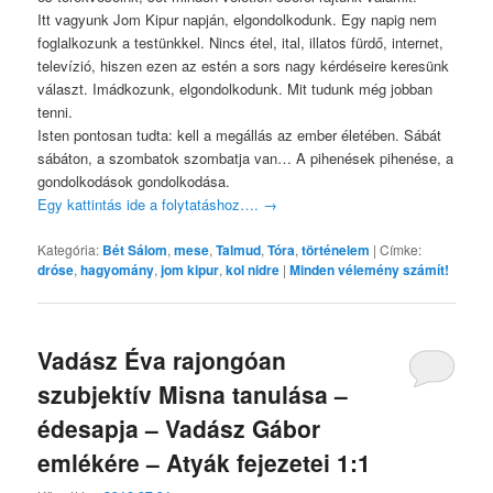
Itt vagyunk Jom Kipur napján, elgondolkodunk. Egy napig nem
foglalkozunk a testünkkel. Nincs étel, ital, illatos fürdő, internet,
televízió, hiszen ezen az estén a sors nagy kérdéseire keresünk
választ. Imádkozunk, elgondolkodunk. Mit tudunk még jobban
tenni.
Isten pontosan tudta: kell a megállás az ember életében. Sábát
sábáton, a szombatok szombatja van… A pihenések pihenése, a
gondolkodások gondolkodása.
Egy kattintás ide a folytatáshoz….
→
Kategória:
Bét Sálom
,
mese
,
Talmud
,
Tóra
,
történelem
|
Címke:
dróse
,
hagyomány
,
jom kipur
,
kol nidre
|
Minden vélemény számít!
Vadász Éva rajongóan
szubjektív Misna tanulása –
édesapja – Vadász Gábor
emlékére – Atyák fejezetei 1:1