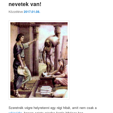
nevetek van!
Közzétéve
2017.01.08.
Szeretnék végre helyretenni egy régi hibát, amit nem csak a
wikipédia,
hanem szinte minden forrás hibásan hoz.