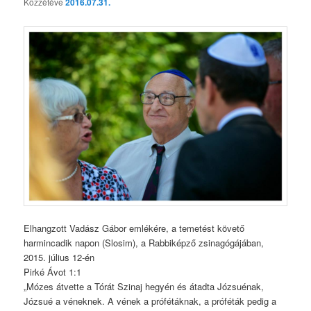
Közzétéve
2016.07.31.
Elhangzott Vadász Gábor emlékére, a temetést követő
harmincadik napon (Slosim), a Rabbiképző zsinagógájában,
2015. július 12-én
Pirké Ávot 1:1
„Mózes átvette a Tórát Szinaj hegyén és átadta Józsuénak,
Józsué a véneknek. A vének a prófétáknak, a próféták pedig a