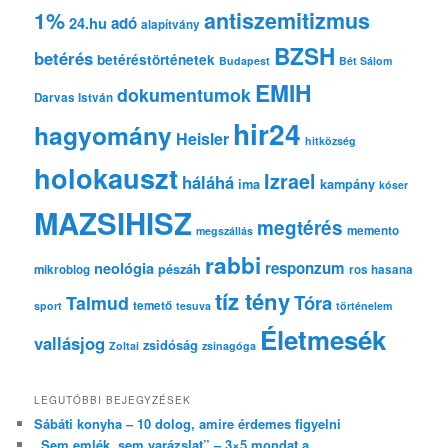
s
1%
antiszemitizmus
adó
24.hu
é
alapítvány
s
BZSH
betérés
betéréstörténetek
Budapest
Bét Sálom
EMIH
dokumentumok
Darvas István
hir24
hagyomány
Heisler
hitközség
holokauszt
Izrael
háláhá
ima
kampány
kóser
MAZSIHISZ
megtérés
memento
megszállás
rabbi
responzum
neológia
pészáh
mikroblog
ros hasana
tíz tény
Tóra
Talmud
temető
sport
tesuva
történelem
Életmesék
vallásjog
zsidóság
Zoltai
zsinagóga
LEGUTÓBBI BEJEGYZÉSEK
Sábáti konyha – 10 dolog, amire érdemes figyelni
„Sem emlék, sem varázslat” – 3×5 mondat a