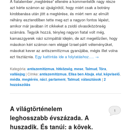
A fiatalember „megtérése” ellenére a kommentelők nagy része
azt kérte számon az újságírótól, hogy miért csak a botrány
kirobbanása után jött a megtérése, és miért nem az elmúlt
néhány esztendőben tette meg ezt a nagyon fontos lépést,
amikor már javában írt cikkeket a zsidó olvasóközönség
számára. Tegyük hozzá, tényleg nagyon fiatal volt még,
kamaszgyerek náci szimpátiái idején, de azt megelőzően, hogy
másokon kéri számon nem eléggé Izrael-párti véleményüket,
másokat kever az antiszemitizmus gyanújába, mégis illet volna
ezt tisztáznia.
Egy kattintás ide a folytatáshoz….
→
Kategória:
antiszemitizmus
,
hitközség
,
mese
,
Talmud
,
Tóra
,
vallásjog
|
Címke:
antiszemitizmus
,
Elisa ben Abuja
,
elul
,
képviselő
,
média
,
megtérés
,
náci
,
parlament
,
Talmud
,
választások
|
2
hozzászólás
A világtörténelem
1
leghosszabb évszázada. A
huszadik. És tanúi: a kövek.