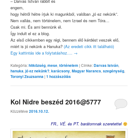
– Darvas István rabbit és
engem,
hogy hétről hétre írjuk ki magunkból, valóban „jó ez nekünk”.
Nem vallás, nem történelem, nem Izrael és nem Tóra…
Csak mi. És ami bennünk él.
Így indult el ez a blog.
Az első cikkemben egy régi, bennem élő kérdést veszek elő,
miért is jó nekünk a Hanuka?
(Az eredeti cikk itt található)
Egy kattintás ide a folytatáshoz….
→
Kategória:
hitközség
,
mese
,
történelem
|
Címke:
Darvas István
,
hanuka
,
jó ez nekünk?
,
karácsony
,
Magyar Narancs
,
szegénység
,
Toronyi Zsuzsanna
|
1
hozzászólás
Kol Nidre beszéd 2016@5777
Közzétéve
2016.10.12.
FR., VÉ. és PT. barátomnak szeretettel