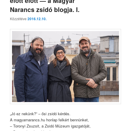
előtt előtt — a Magyar
Narancs zsidó blogja. I.
Közzétéve
2016.12.10.
„Jó ez nekünk?” – ősi zsidó kérdés.
A magyarnarancs.hu honlap felkért bennünket,
– Toronyi Zsuzsit, a Zsidó Múzeum igazgatóját,