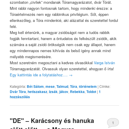
szombaton „civilek” mondanak Tóramagyarázatot, dvár Tórát.
Mint rabbi nagyon fontosnak tartom, hogy mindenki érezze: a
Tóraértelmezés nem egy rabbinikus privilégium. Sőt, éppen
ellenkezőleg, a Tóra mindenkié, aki alázattal és szeretettel fordul
felé.
Meg kell értenünk, a magyar zsidóságot nem a tudós rabbik
fogják fenntartani, hanem a öntudatos és felkészült zsidók, akik
számára a saját zsidó örökségük nem csak egy állapot, hanem
egy mindennapos nemes kihívás és belső igény annak mind
mélyebb megismerésére.
Most szeretném megosztani a kedves olvasókkal
Varga István
Tóramagyarázatát. Olvassuk olyan szeretettel, ahogyan ő írta!
Egy kattintás ide a folytatáshoz….
→
Kategória:
Bét Sálom
,
mese
,
Talmud
,
Tóra
,
történelem
|
Címke:
Dvár Tóra
,
hetiszakasz
,
Izsák
,
jákov
,
Rebekka
,
Toldot
|
1
hozzászólás
"DE" – Karácsony és hanuka
1