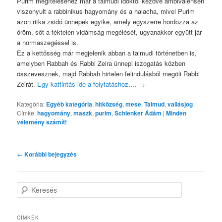
Purim megítéléséhez már a talmudi időktől kezdve ambivalensen
viszonyult a rabbinikus hagyomány és a halacha, mivel Purim
azon ritka zsidó ünnepek egyike, amely egyszerre hordozza az
öröm, sőt a féktelen vidámság megélését, ugyanakkor együtt jár
a normaszegéssel is.
Ez a kettősség már megjelenik abban a talmudi történetben is,
amelyben Rabbah és Rabbi Zeira ünnepi iszogatás közben
összevesznek, majd Rabbah hirtelen felindulásból megöli Rabbi
Zeirát.
Egy kattintás ide a folytatáshoz….
→
Kategória:
Egyéb kategória
,
hitközség
,
mese
,
Talmud
,
vallásjog
|
Címke:
hagyomány
,
maszk
,
purim
,
Schlenker Ádám
|
Minden
vélemény számít!
Bejegyzés
←
Korábbi bejegyzés
navigáció
K
e
r
e
CÍMKÉK