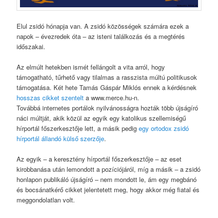
Elul zsidó hónapja van. A zsidó közösségek számára ezek a
napok – évezredek óta – az isteni találkozás és a megtérés
időszakai.
Az elmúlt hetekben ismét fellángolt a vita arról, hogy
támogatható, tűrhető vagy tilalmas a rasszista múltú politikusok
támogatása. Két hete Tamás Gáspár Miklós ennek a kérdésnek
hosszas cikket szentelt
a www.merce.hu-n.
Továbbá internetes portálok nyilvánosságra hozták több újságíró
náci múltját, akik közül az egyik egy katolikus szellemiségű
hírportál főszerkesztője lett, a másik pedig
egy ortodox zsidó
hírportál állandó külső szerzője
.
Az egyik – a keresztény hírportál főszerkesztője – az eset
kirobbanása után lemondott a pozíciójáról, míg a másik – a zsidó
honlapon publikáló újságíró – nem mondott le, ám egy megbánó
és bocsánatkérő cikket jelentetett meg, hogy akkor még fiatal és
meggondolatlan volt.