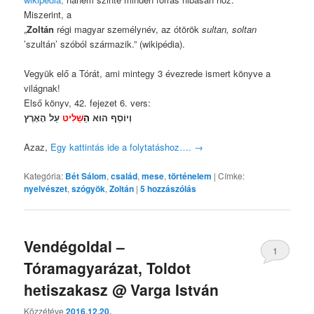
Miszerint, a
„
Zoltán
régi magyar személynév, az ótörök
sultan, soltan
’szultán’ szóból származik.” (wikipédia).
Vegyük elő a Tórát, ami mintegy 3 évezrede ismert könyve a
világnak!
Első könyv, 42. fejezet 6. vers:
וְיוֹסֵף הוּא
הַ
שַּׁלִּיט
עַל הָאָרֶץ
Azaz,
Egy kattintás ide a folytatáshoz….
→
Kategória:
Bét Sálom
,
család
,
mese
,
történelem
|
Címke:
nyelvészet
,
szógyök
,
Zoltán
|
5
hozzászólás
Vendégoldal –
1
Tóramagyarázat, Toldot
hetiszakasz @ Varga István
Közzétéve
2016.12.20.