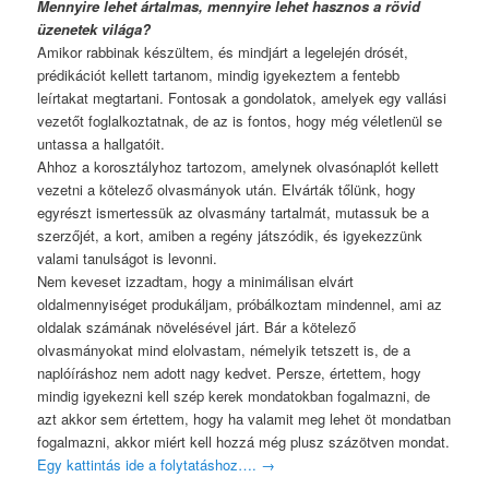
Mennyire lehet ártalmas, mennyire lehet hasznos a rövid
üzenetek világa?
Amikor rabbinak készültem, és mindjárt a legelején drósét,
prédikációt kellett tartanom, mindig igyekeztem a fentebb
leírtakat megtartani. Fontosak a gondolatok, amelyek egy vallási
vezetőt foglalkoztatnak, de az is fontos, hogy még véletlenül se
untassa a hallgatóit.
Ahhoz a korosztályhoz tartozom, amelynek olvasónaplót kellett
vezetni a kötelező olvasmányok után. Elvárták tőlünk, hogy
egyrészt ismertessük az olvasmány tartalmát, mutassuk be a
szerzőjét, a kort, amiben a regény játszódik, és igyekezzünk
valami tanulságot is levonni.
Nem keveset izzadtam, hogy a minimálisan elvárt
oldalmennyiséget produkáljam, próbálkoztam mindennel, ami az
oldalak számának növelésével járt. Bár a kötelező
olvasmányokat mind elolvastam, némelyik tetszett is, de a
naplóíráshoz nem adott nagy kedvet. Persze, értettem, hogy
mindig igyekezni kell szép kerek mondatokban fogalmazni, de
azt akkor sem értettem, hogy ha valamit meg lehet öt mondatban
fogalmazni, akkor miért kell hozzá még plusz százötven mondat.
Egy kattintás ide a folytatáshoz….
→