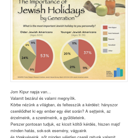
Jom Kipur napja van…
Valamit bezárul és valami megnyílik.
Körbe nézünk a világban, és feltesszük a kérdést: hányszor
cserélődhet ki egy ember egy élet során? A sejtjeink, az
érzelmeink, a szerelmeink, a gyűlöleteink.
Perszer pontosan tudjuk, ez kicsit költői kérdés, hiszen majd’
minden hatás, sok-sok esemény, vágyaink
és törekvéseink, sőt minden véletlen cserél rajtunk valamit.