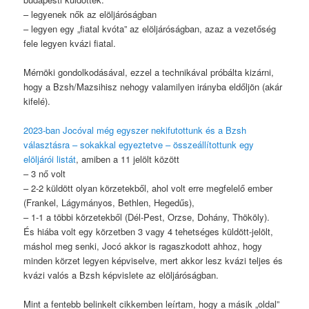
– legyenek nők az elöljáróságban
– legyen egy „fiatal kvóta” az elöljáróságban, azaz a vezetőség
fele legyen kvázi fiatal.
Mérnöki gondolkodásával, ezzel a technikával próbálta kizárni,
hogy a Bzsh/Mazsihisz nehogy valamilyen irányba eldőljön (akár
kifelé).
2023-ban Jocóval még egyszer nekifutottunk és a Bzsh
választásra – sokakkal egyeztetve – összeállítottunk egy
elöljárói listát
, amiben a 11 jelölt között
– 3 nő volt
– 2-2 küldött olyan körzetekből, ahol volt erre megfelelő ember
(Frankel, Lágymányos, Bethlen, Hegedűs),
– 1-1 a többi körzetekből (Dél-Pest, Orzse, Dohány, Thököly).
És hiába volt egy körzetben 3 vagy 4 tehetséges küldött-jelölt,
máshol meg senki, Jocó akkor is ragaszkodott ahhoz, hogy
minden körzet legyen képviselve, mert akkor lesz kvázi teljes és
kvázi valós a Bzsh képvislete az elöljáróságban.
Mint a fentebb belinkelt cikkemben leírtam, hogy a másik „oldal”