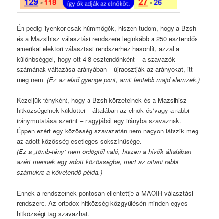
Én pedig ilyenkor csak hümmögök, hiszen tudom, hogy a Bzsh
és a Mazsihisz választási rendszere leginkább a 250 esztendős
amerikai elektori választási rendszerhez hasonlít, azzal a
különbséggel, hogy ott 4-8 esztendőnként – a szavazók
számának váltazása arányában – újraosztják az arányokat, itt
meg nem.
(Ez az első gyenge pont, amit lentebb majd elemzek.)
Kezeljük tényként, hogy a Bzsh körzeteinek és a Mazsihisz
hitközségeinek küldöttei – általában az elnök és/vagy a rabbi
iránymutatása szerint – nagyjából egy irányba szavaznak.
Éppen ezért egy közösség szavazatán nem nagyon látszik meg
az adott közösség esetleges sokszínűsége.
(Ez a „tömb-tény” nem ördögtől való, hiszen a hívők általában
azért mennek egy adott közösségbe, mert az ottani rabbi
számukra a követendő példa.)
Ennek a rendszernek pontosan ellentettje a MAOIH választási
rendszere. Az ortodox hitközség közgyűlésén minden egyes
hitközségi tag szavazhat.