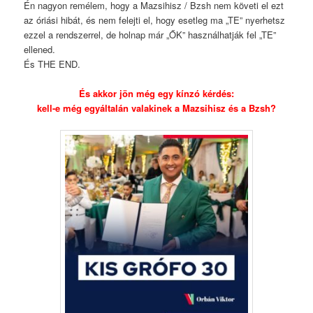
Én nagyon remélem, hogy a Mazsihisz / Bzsh nem követi el ezt
az óriási hibát, és nem felejti el, hogy esetleg ma „TE” nyerhetsz
ezzel a rendszerrel, de holnap már „ŐK” használhatják fel „TE”
ellened.
És THE END.
És akkor jön még egy kínzó kérdés:
kell-e még egyáltalán valakinek a Mazsihisz és a Bzsh?