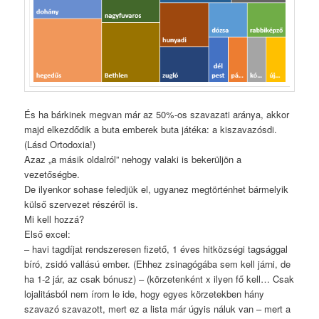
És ha bárkinek megvan már az 50%-os szavazati aránya, akkor
majd elkezdődik a buta emberek buta játéka: a kiszavazósdi.
(Lásd Ortodoxia!)
Azaz „a másik oldalról” nehogy valaki is bekerüljön a
vezetőségbe.
De ilyenkor sohase feledjük el, ugyanez megtörténhet bármelyik
külső szervezet részéről is.
Mi kell hozzá?
Első excel:
– havi tagdíjat rendszeresen fizető, 1 éves hitközségi tagsággal
bíró, zsidó vallású ember. (Ehhez zsinagógába sem kell járni, de
ha 1-2 jár, az csak bónusz) – (körzetenként x ilyen fő kell… Csak
lojalitásból nem írom le ide, hogy egyes körzetekben hány
szavazó szavazott, mert ez a lista már úgyis náluk van – mert a