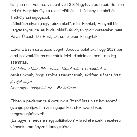
listáján nem volt nő, viszont volt 3-3 Nagyfuvaros utcai, Bethlen
téri és Hegedűs Gyula utcai jelölt és 1-1 Dohány utcából és
Thököly zsinagógából.
Láthatóan olyan „nagy körzeteket”, mint Frankel, Hunyadi tér,
Lágymányos (teljes budai oldal!) és olyan “pici” körzeteket mint
Páva, Újpest, Dél-Pest, Orzse teljesen kihagyták.
Látva a Bzsh szavazás végét, Jocóval beláttuk, hogy 2023-ban
a mi horizontális rendszerünk felett diadalmaskodott a rideg
számítás.
Ezt látva a Mazsihisz választásról már azt mondtuk a
barátainknak, hogy azokra szavazzanak, akikben a Mazsihisz
jövőjét látják.
Nem olyan bonyolult ez… Ez kellene…
Ebben a példában találkoztunk a Bzsh/Mazsihisz következő
gyenge pontjával: a zsinagógai körzetek szándékos
meggyengítésével!
(Ez ugye ismerős a nagypolitikából? – lásd ellenzéki vezetésű
városok kormányzati támogatása).