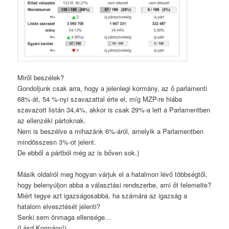
Miről beszélek?
Gondoljunk csak arra, hogy a jelenlegi kormány, az ő parlamenti
68%-át, 54 %-nyi szavazattal érte el, míg MZP-re hiába
szavazott listán 34,4%, akkor is csak 29%-a lett a Parlamentben
az ellenzéki pártoknak.
Nem is beszélve a mihazánk 6%-áról, amelyik a Parlamentben
mindösszesn 3%-ot jelent.
De ebből a pártból még az is bőven sok.)
Másik oldalról meg hogyan várjuk el a hatalmon lévő többségtől,
hogy belenyúljon abba a választási rendszerbe, ami őt felemelte?
Miért tegye azt igazságosabbá, ha számára az igazság a
hatalom elvesztését jelenti?
Senki sem önmaga ellensége…
(Lásd Kormány!)