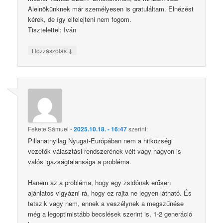
Alelnökünknek már személyesen is gratuláltam. Elnézést
kérek, de így elfelejteni nem fogom.
Tisztelettel: Iván
↓
Hozzászólás
Fekete Sámuel
-
2025.10.18. - 16:47
szerint:
Pillanatnyilag Nyugat-Európában nem a hitközségi
vezetők választási rendszerének vélt vagy nagyon is
valós igazságtalansága a probléma.
Hanem az a probléma, hogy egy zsidónak erősen
ajánlatos vigyázni rá, hogy ez rajta ne legyen látható. És
tetszik vagy nem, ennek a veszélynek a megszűnése
még a legoptimistább becslések szerint is, 1-2 generáció