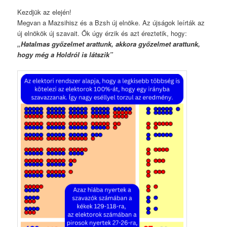
Kezdjük az elején!
Megvan a Mazsihisz és a Bzsh új elnöke. Az újságok leírták az
új elnökök új szavait. Ők úgy érzik és azt éreztetik, hogy:
„Hatalmas győzelmet arattunk, akkora győzelmet arattunk,
hogy még a Holdról is látszik”