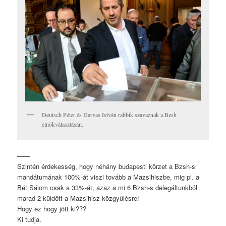
Deutsch Péter és Darvas István rabbik szavaznak a Bzsh
elnökválasztásán.
——
Szintén érdekesség, hogy néhány budapesti körzet a Bzsh-s
mandátumának 100%-át viszi tovább a Mazsihiszbe, mig pl. a
Bét Sálom csak a 33%-át, azaz a mi 6 Bzsh-s delegáltunkból
marad 2 küldött a Mazsihisz közgyűlésre!
Hogy ez hogy jött ki???
Ki tudja.