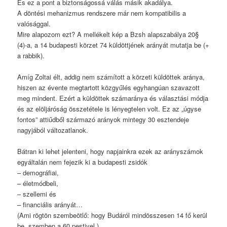
És ez a pont a biztonságossá válás másik akadálya.
A döntési mehanizmus rendszere már nem kompatibilis a
valósággal.
Mire alapozom ezt? A mellékelt kép a Bzsh alapszabálya 20§
(4)-a, a 14 budapesti körzet 74 küldöttjének arányát mutatja be (+
a rabbik).
Amíg Zoltai élt, addig nem számított a körzeti küldöttek aránya,
hiszen az évente megtartott közgyűlés egyhangúan szavazott
meg mindent. Ezért a küldöttek számaránya és választási módja
és az elöljáróság összetétele is lényegtelen volt. Ez az „úgyse
fontos” attiűdből származó arányok mintegy 30 esztendeje
nagyjából változatlanok.
Bátran ki lehet jelenteni, hogy napjainkra ezek az arányszámok
egyáltalán nem fejezik ki a budapesti zsidók
– demográfiai,
– életmódbeli,
– szellemi és
– financiális arányát…
(Ami rögtön szembeötlő: hogy Budáról mindösszesen 14 fő kerül
be, szemben a 60 pestivel.)