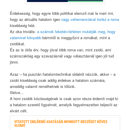
Érdekesség, hogy egyre több politikai elemző már le meri írni,
hogy az aktuális hatalom igen
nagy vehemenciával fordul a roma
kisebbség felé.
Az oka triviális:
a számok feketén-fehéren mutatják meg, hogy
valamivel könyebb
bármiről is meggyőzni a romákat, mint a
zsidókat.
És az is ütős érv, hogy jóval több roma van, mint zsidó, ami
számszakilag egy szavazásnál vagy választásnál igen jól tud
jönni.
Azaz – ha pusztán hatalomtechnikai oldalról nézzük, akkor – a
zsidó kisebbség csak addig érdekes a hatalom számára,
ameddig valamit remélhetnek is tőlünk.
Illetve…
A honi zsidók közösségének is csak azon része érdemli majd ki
a hatalom szerető figyelmét, amelyik fegyelmezetten teljesíti az
elvárt célt.