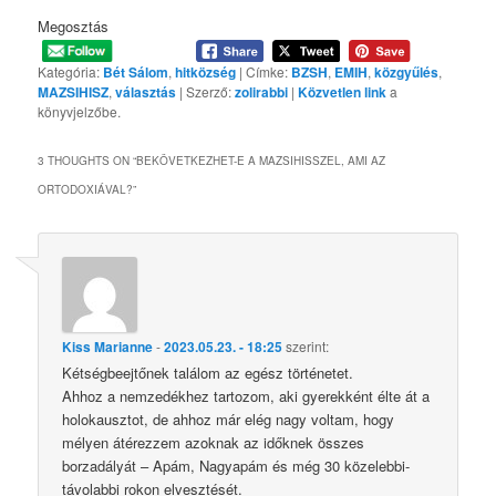
Megosztás
Kategória:
Bét Sálom
,
hitközség
| Címke:
BZSH
,
EMIH
,
közgyűlés
,
MAZSIHISZ
,
választás
| Szerző:
zolirabbi
|
Közvetlen link
a
könyvjelzőbe.
3 THOUGHTS ON “
BEKÖVETKEZHET-E A MAZSIHISSZEL, AMI AZ
ORTODOXIÁVAL?
”
Kiss Marianne
-
2023.05.23. - 18:25
szerint:
Kétségbeejtőnek találom az egész történetet.
Ahhoz a nemzedékhez tartozom, aki gyerekként élte át a
holokausztot, de ahhoz már elég nagy voltam, hogy
mélyen átérezzem azoknak az időknek összes
borzadályát – Apám, Nagyapám és még 30 közelebbi-
távolabbi rokon elvesztését.