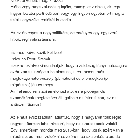
Ki ezzel vehető meg, ki azzal.
Hiába vagy megszakadásig lojális, mindig lesz olyan, aki egy
ingyen balatonparti üdülőért vagy egy ingyen egyetemért még a
saját nagyszülei emlékét is eladja.
És ez érvényes a nagypolitikára, de érvényes egy egyszerű
hitközségi választásra is.
És most következik két kép!
Index és Pesti Srácok.
Ezekre tekintve kimondhatjuk, hogy a zsidóság irányíthatóságára
azért van szüksége a hatalomnak, mert minden más
meglovagolható veszély (pl. háború) és ellenségkép (pl.
migránsok) jön és megy.
Ami állandó és stabilan előhúzható, és a propaganda
szándékának megfelelően állítgatható az intenzitása, az az
antiszemitizmus!
Az elmúlt évszazadban láthattuk, hogy a magyarok többségét
nagyon könnyen lehet rávenni, hogy ne szeressenek valakit.
Egy ismerősöm mondta még 2016-ban, hogy „csak azért van a
migránsozás, mert zsidózni egyelőre még szalonképtelen, de