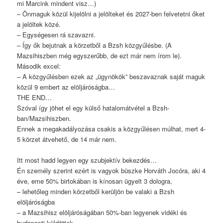
mi Marcink mindent visz…)
– Önmaguk közül kijelölni a jelölteket és 2027-ben felvetetni őket
a jelöltek közé.
– Egységesen rá szavazni.
– Így ők bejutnak a körzetből a Bzsh közgyűlésbe. (A
Mazsihiszben még egyszerűbb, de ezt már nem írom le).
Második excel:
– A közgyűlésben ezek az „ügynökök” beszavaznak saját maguk
közül 9 embert az elöljáróságba…
THE END…
Szóval így jöhet el egy külső hatalomátvétel a Bzsh-
ban/Mazsihiszben.
Ennek a megakadályozása csakis a közgyűlésen múlhat, mert 4-
5 körzet átvehető, de 14 már nem.
Itt most hadd legyen egy szubjektív bekezdés…
Én személy szerint ezért is vagyok büszke Horváth Jocóra, aki 4
éve, eme 50% birtokában is kínosan ügyelt 3 dologra,
– lehetőleg minden körzetből kerüljön be valaki a Bzsh
elöljáróságba
– a Mazsihisz elöljáróságában 50%-ban legyenek vidéki és
budapesti küldöttek.