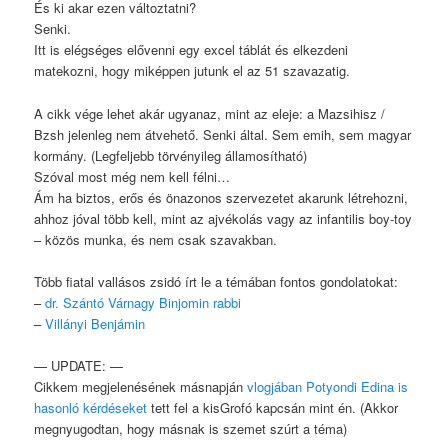
És ki akar ezen változtatni?
Senki.
Itt is elégséges elővenni egy excel táblát és elkezdeni
matekozni, hogy miképpen jutunk el az 51 szavazatig.
A cikk vége lehet akár ugyanaz, mint az eleje: a Mazsihisz /
Bzsh jelenleg nem átvehető. Senki által. Sem emih, sem magyar
kormány. (Legfeljebb törvényileg államosítható)
Szóval most még nem kell félni…
Ám ha biztos, erős és önazonos szervezetet akarunk létrehozni,
ahhoz jóval több kell, mint az ajvékolás vagy az infantilis boy-toy
– közös munka, és nem csak szavakban.
Több fiatal vallásos zsidó írt le a témában fontos gondolatokat:
–
dr. Szántó Várnagy Binjomin rabbi
–
Villányi Benjámin
— UPDATE: —
Cikkem megjelenésének másnapján
vlogjában Potyondi Edina is
hasonló kérdéseket
tett fel a kisGrofó kapcsán mint én. (Akkor
megnyugodtan, hogy másnak is szemet szúrt a téma)