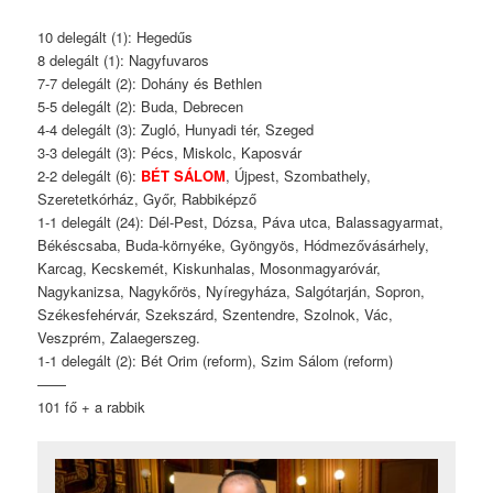
10 delegált (1): Hegedűs
8 delegált (1): Nagyfuvaros
7-7 delegált (2): Dohány és Bethlen
5-5 delegált (2): Buda, Debrecen
4-4 delegált (3): Zugló, Hunyadi tér, Szeged
3-3 delegált (3): Pécs, Miskolc, Kaposvár
2-2 delegált (6):
BÉT SÁLOM
, Újpest, Szombathely,
Szeretetkórház, Győr, Rabbiképző
1-1 delegált (24): Dél-Pest, Dózsa, Páva utca, Balassagyarmat,
Békéscsaba, Buda-környéke, Gyöngyös, Hódmezővásárhely,
Karcag, Kecskemét, Kiskunhalas, Mosonmagyaróvár,
Nagykanizsa, Nagykőrös, Nyíregyháza, Salgótarján, Sopron,
Székesfehérvár, Szekszárd, Szentendre, Szolnok, Vác,
Veszprém, Zalaegerszeg.
1-1 delegált (2): Bét Orim (reform), Szim Sálom (reform)
——
101 fő + a rabbik