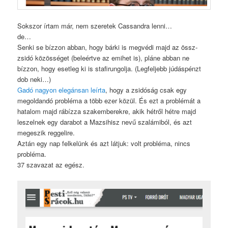
Sokszor írtam már, nem szeretek Cassandra lenni…
de…
Senki se bízzon abban, hogy bárki is megvédi majd az össz-
zsidó közösséget (beleértve az emihet is), pláne abban ne
bízzon, hogy esetleg ki is stafirungolja. (Legfeljebb júdáspénzt
dob neki…)
Gadó nagyon elegánsan leírta
, hogy a zsidóság csak egy
megoldandó probléma a több ezer közül. És ezt a problémát a
hatalom majd rábízza szakemberekre, akik hétről hétre majd
leszelnek egy darabot a Mazsihisz nevű szalámiból, és azt
megeszik reggelire.
Aztán egy nap felkelünk és azt látjuk: volt probléma, nincs
probléma.
37 szavazat az egész.