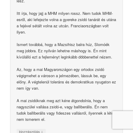
lesz.
Itt írja, hogy jajj a MHM milyen rossz. Nem tudok MHM-
esről, aki lefejezte volna a gyereke zsidó tanárát és utána
a fejével sétált volna az utcán. Franciaországban volt
ilyen.
Ismert továbbá, hogy a Mazsihisz balra húz, Slomóék
meg jobbra. Ez nyilván lehetne máshogy is. Én mint
kívülálló ezt a fejleményt leginkább döbbenettel nézem.
Az, hogy a mai Magyarországon egy ortodox zsidó
végigmehet a városon a jelmezében, lássuk be, egy
előny. A végtelenül toleráns és demokratikus nyugaton ez
nem így van.
A mai zsidóknak meg azt kéne átgondolnia, hogy a
nagyszülei vallása zsidó-e, vagy balliberális. Én nem
tudok balliberális vagy fideszes vallásról, ilyennek a létét
nem ismerem el.
↓
Hozzászólás