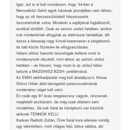
Igaz, azt is el kell mondanom, hogy ’44-ben a
Nemzetközi Gettó egyik házának pincéjében nem láttam,
hogy az ott összezsúfolódott hitsorsosaink
összetartottak volna. Mindenki a sajátjaival foglalkozott,
azokkal törődött. Csak az ostrom utolsó hetében, amikor
már mindenkinek elfogytak az élelmiszer tartalékjai, állt
össze a társaság nagy kínnal-keservesen a sárgaborsó-
és bab közös főzésére és elfogyasztására.
Valami ahhoz hasonló összefogás kellene most is
mindannyiunk részéről, mint akkor, az ostrom utolsó
hetében – és hiszem, hogy most is az utolsó héten
tartunk a MAZSIHISZ-BZSH- problémával.
Az EMIH rablóhadjáratát meg kell akadályozni, Köves
Slómó Orbán által támogatott parancsuralmának
mindenáron véget kell vetni.
Én csak egy 87 éves öregasszony vagyok, nincsenek
megfelelő eszközeim, de még csak ötleteim sem
mindehhez. De sok fiatal és középkorú van köztünk,
akiknek TENNIÜK KELL!
Kedves Radnóti Zoltán, Önre fiatal kora ellenére mindig
úgy tekintettem, mint világos fejű, bölcs rabbira, aki