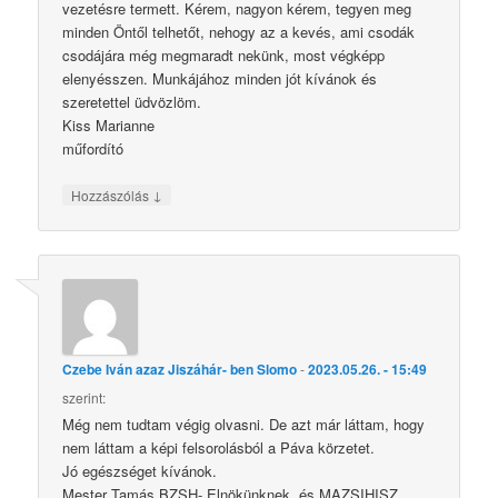
vezetésre termett. Kérem, nagyon kérem, tegyen meg
minden Öntől telhetőt, nehogy az a kevés, ami csodák
csodájára még megmaradt nekünk, most végképp
elenyésszen. Munkájához minden jót kívánok és
szeretettel üdvözlöm.
Kiss Marianne
műfordító
↓
Hozzászólás
Czebe Iván azaz Jiszáhár- ben Slomo
-
2023.05.26. - 15:49
szerint:
Még nem tudtam végig olvasni. De azt már láttam, hogy
nem láttam a képi felsorolásból a Páva körzetet.
Jó egészséget kívánok.
Mester Tamás BZSH- Elnökünknek, és MAZSIHISZ