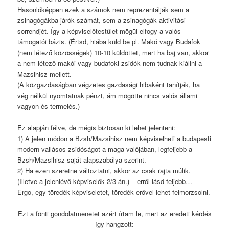
Hasonlóképpen ezek a számok nem reprezentálják sem a
zsinagógákba járók számát, sem a zsinagógák aktivitási
sorrendjét. Így a képviselőtestület mögül elfogy a valós
támogatói bázis. (Értsd, hiába küld be pl. Makó vagy Budafok
(nem létező közösségek) 10-10 küldöttet, mert ha baj van, akkor
a nem létező makói vagy budafoki zsidók nem tudnak kiállni a
Mazsihisz mellett.
(A közgazdaságban végzetes gazdasági hibaként tanítják, ha
vég nélkül nyomtatnak pénzt, ám mögötte nincs valós állami
vagyon és termelés.)
Ez alapján félve, de mégis biztosan ki lehet jelenteni:
1) A jelen módon a Bzsh/Mazsihisz nem képviselheti a budapesti
modern vallásos zsidóságot a maga valójában, legfeljebb a
Bzsh/Mazsihisz saját alapszabálya szerint.
2) Ha ezen szeretne változtatni, akkor az csak rajta múlik.
(Illetve a jelenlévő képviselők 2/3-án.) – erről lásd feljebb…
Ergo, egy töredék képviseletet, töredék erővel lehet felmorzsolni.
Ezt a fönti gondolatmenetet azért írtam le, mert az eredeti kérdés
így hangzott: