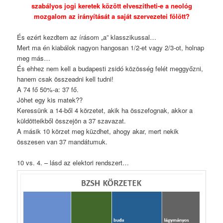
szabályos jogi keretek között elveszítheti-e a neológ
mozgalom az irányítását a saját szervezetei fölött?
És ezért kezdtem az írásom „a” klasszikussal…
Mert ma én kiabálok nagyon hangosan 1/2-et vagy 2/3-ot, holnap
meg más…
És ehhez nem kell a budapesti zsidó közösség felét meggyőzni,
hanem csak összeadni kell tudni!
A 74 fő 50%-a: 37 fő.
Jöhet egy kis matek??
Keressünk a 14-ből 4 körzetet, akik ha összefognak, akkor a
küldötteikből összejön a 37 szavazat.
A másik 10 körzet meg küzdhet, ahogy akar, mert nekik
összesen van 37 mandátumuk.
10 vs. 4. – lásd az elektori rendszert…