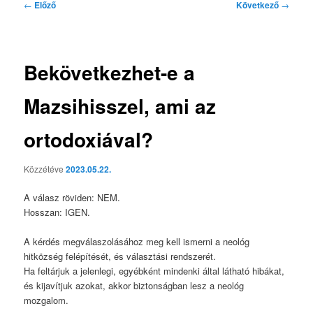
Bejegyzés
←
Előző
Következő
→
navigáció
Bekövetkezhet-e a
Mazsihisszel, ami az
ortodoxiával?
Közzétéve
2023.05.22.
A válasz röviden: NEM.
Hosszan: IGEN.
A kérdés megválaszolásához meg kell ismerni a neológ
hitközség felépítését, és választási rendszerét.
Ha feltárjuk a jelenlegi, egyébként mindenki által látható hibákat,
és kijavítjuk azokat, akkor biztonságban lesz a neológ
mozgalom.