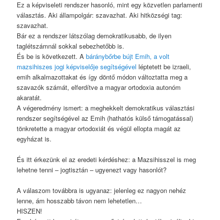
Ez a képviseleti rendszer hasonló, mint egy közvetlen parlamenti
választás. Aki állampolgár: szavazhat. Aki hitközségi tag:
szavazhat.
Bár ez a rendszer látszólag demokratikusabb, de ilyen
taglétszámnál sokkal sebezhetőbb is.
És be is következett. A
báránybőrbe bújt Emih, a volt
mazsihiszes jogi képviselője segítségével
léptetett be izraeli,
emih alkalmazottakat és így döntő módon változtatta meg a
szavazók számát, elferdítve a magyar ortodoxia autonóm
akaratát.
A végeredmény ismert: a meghekkelt demokratikus választási
rendszer segítségével az Emih (hathatós külső támogatással)
tönkretette a magyar ortodoxiát és végül ellopta magát az
egyházat is.
És itt érkezünk el az eredeti kérdéshez: a Mazsihisszel is meg
lehetne tenni – jogtisztán – ugyenezt vagy hasonlót?
A válaszom továbbra is ugyanaz: jelenleg ez nagyon nehéz
lenne, ám hosszabb távon nem lehetetlen…
HISZEN!