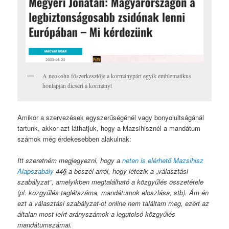
A neokohn főszerkesztője a kormánypárt egyik emblematikus
honlapján dicséri a kormányt
Amikor a szervezések egyszerűségénél vagy bonyolultságánál
tartunk, akkor azt láthatjuk, hogy a Mazsihisznél a mandátum
számok még érdekesebben alakulnak:
Itt szeretném megjegyezni, hogy a
neten is elérhető Mazsihisz
Alapszabály
44§-a beszél arról, hogy létezik a „választási
szabályzat”, amelyikben megtalálható a közgyűlés összetétele
(pl. közgyűlés taglétszáma, mandátumok eloszlása, stb). Ám én
ezt a választási szabályzat-ot online nem találtam meg, ezért az
általan most leírt arányszámok a legutolsó közgyűlés
mandátumszámai.