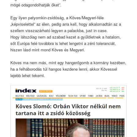
mögé odagondolhatják őket”.
Egy ilyen patyomkin-zsidóság, a Köves/Megyeri-féle
„képviselettel” az élen, pedig arra kell, hogy alkalomadtán az a
szellem visszazárható legyen a palackba, just in case.
Hogy látszólag nem ad szabad kezet a gyűlöletnek a hatalom,
sőt Európa felé továbbra is lehet lengetni a zéró toleranciát,
hiszen lásd mint mond Köves és Megyeri.
Köves ma nem más, mint egy hangerőgomb a kormány kezében,
ha a felháborodás túl hangos kezdene lenni, akkor Kövessel
lejebb lehet tekerni.