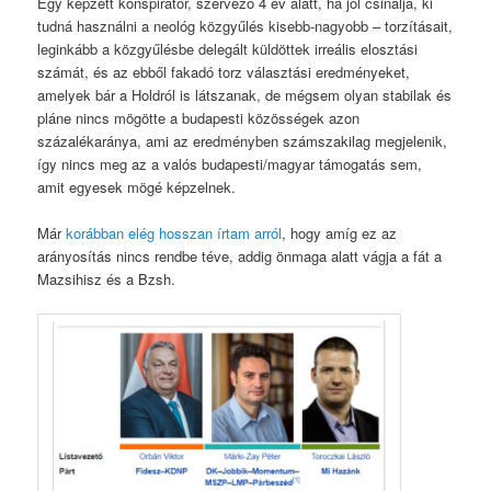
Egy képzett konspirátor, szervező 4 év alatt, ha jól csinálja, ki
tudná használni a neológ közgyűlés kisebb-nagyobb – torzításait,
leginkább a közgyűlésbe delegált küldöttek irreális elosztási
számát, és az ebből fakadó torz választási eredményeket,
amelyek bár a Holdról is látszanak, de mégsem olyan stabilak és
pláne nincs mögötte a budapesti közösségek azon
százalékaránya, ami az eredményben számszakilag megjelenik,
így nincs meg az a valós budapesti/magyar támogatás sem,
amit egyesek mögé képzelnek.
Már
korábban elég hosszan írtam arról
, hogy amíg ez az
arányosítás nincs rendbe téve, addig önmaga alatt vágja a fát a
Mazsihisz és a Bzsh.