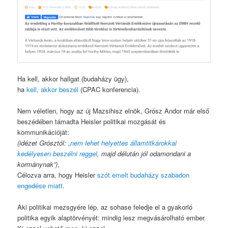
Ha kell, akkor hallgat (budaházy ügy),
ha
kell, akkor beszél
(CPAC konferencia).
Nem véletlen, hogy az új Mazsihisz elnök, Grósz Andor már első
beszédében támadta Heisler politikai mozgását és
kommunikációját:
(idézet Grósztól:
„nem lehet helyettes államtitkárokkal
kedélyesen beszélni reggel
, majd délután jól odamondani a
kormánynak”)
,
Célozva arra, hogy Heisler
szót emelt budaházy szabadon
engedése miatt
.
Aki politikai mezsgyére lép, az sohase feledje el a gyakorló
politika egyik alaptörvényét: mindig lesz megvásárolható ember.