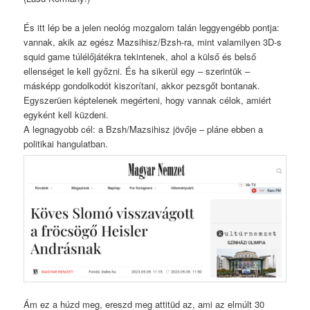
És itt lép be a jelen neológ mozgalom talán leggyengébb pontja:
vannak, akik az egész Mazsihisz/Bzsh-ra, mint valamilyen 3D-s
squid game túlélőjátékra tekintenek, ahol a külső és belső
ellenséget le kell győzni. És ha sikerül egy – szerintük –
másképp gondolkodót kiszorítani, akkor pezsgőt bontanak.
Egyszerüen képtelenek megérteni, hogy vannak célok, amiért
egyként kell küzdeni.
A legnagyobb cél: a Bzsh/Mazsihisz jövője – pláne ebben a
politikai hangulatban.
Ám ez a húzd meg, ereszd meg attitüd az, ami az elmúlt 30