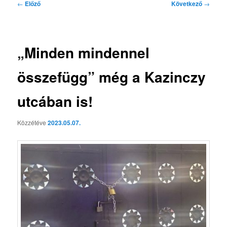
Bejegyzés
←
Előző
Következő
→
navigáció
„Minden mindennel
összefügg” még a Kazinczy
utcában is!
Közzétéve
2023.05.07.