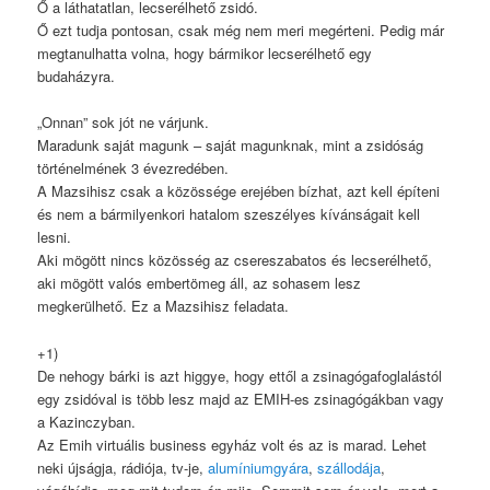
Ő a láthatatlan, lecserélhető zsidó.
Ő ezt tudja pontosan, csak még nem meri megérteni. Pedig már
megtanulhatta volna, hogy bármikor lecserélhető egy
budaházyra.
„Onnan” sok jót ne várjunk.
Maradunk saját magunk – saját magunknak, mint a zsidóság
történelmének 3 évezredében.
A Mazsihisz csak a közössége erejében bízhat, azt kell építeni
és nem a bármilyenkori hatalom szeszélyes kívánságait kell
lesni.
Aki mögött nincs közösség az csereszabatos és lecserélhető,
aki mögött valós embertömeg áll, az sohasem lesz
megkerülhető. Ez a Mazsihisz feladata.
+1)
De nehogy bárki is azt higgye, hogy ettől a zsinagógafoglalástól
egy zsidóval is több lesz majd az EMIH-es zsinagógákban vagy
a Kazinczyban.
Az Emih virtuális business egyház volt és az is marad. Lehet
neki újságja, rádiója, tv-je,
alumíniumgyára
,
szállodája
,