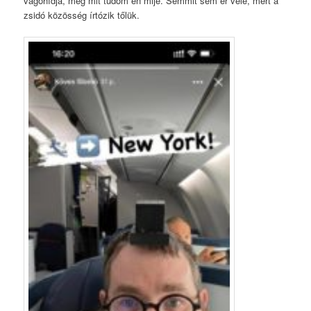
vágóhídja, meg mit tudom én mije. Semmit sem ér vele, mert a
zsidó közösség írtózik tőlük.