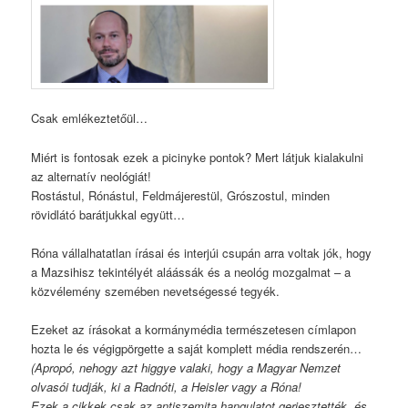
Csak emlékeztetőül…
Miért is fontosak ezek a picinyke pontok? Mert látjuk kialakulni
az alternatív neológiát!
Rostástul, Rónástul, Feldmájerestül, Grószostul, minden
rövidlátó barátjukkal együtt…
Róna vállalhatatlan írásai és interjúi csupán arra voltak jók, hogy
a Mazsihisz tekintélyét aláássák és a neológ mozgalmat – a
közvélemény szemében nevetségessé tegyék.
Ezeket az írásokat a kormánymédia természetesen címlapon
hozta le és végigpörgette a saját komplett média rendszerén…
(Apropó, nehogy azt higgye valaki, hogy a Magyar Nemzet
olvasói tudják, ki a Radnóti, a Heisler vagy a Róna!
Ezek a cikkek csak az antiszemita hangulatot gerjesztették, és