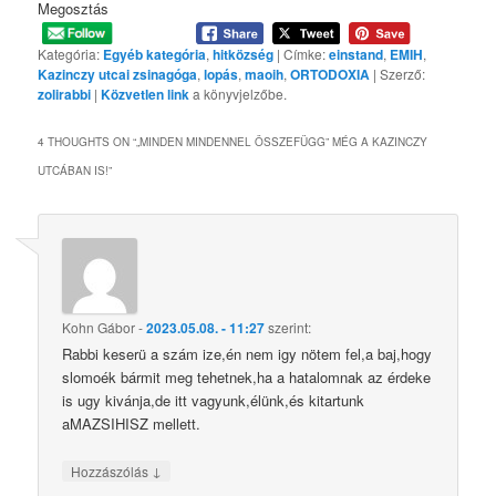
Megosztás
Kategória:
Egyéb kategória
,
hitközség
| Címke:
einstand
,
EMIH
,
Kazinczy utcai zsinagóga
,
lopás
,
maoih
,
ORTODOXIA
| Szerző:
zolirabbi
|
Közvetlen link
a könyvjelzőbe.
4 THOUGHTS ON “
„MINDEN MINDENNEL ÖSSZEFÜGG” MÉG A KAZINCZY
UTCÁBAN IS!
”
Kohn Gábor
-
2023.05.08. - 11:27
szerint:
Rabbi keserü a szám ize,én nem igy nötem fel,a baj,hogy
slomoék bármit meg tehetnek,ha a hatalomnak az érdeke
is ugy kivánja,de itt vagyunk,élünk,és kitartunk
aMAZSIHISZ mellett.
↓
Hozzászólás