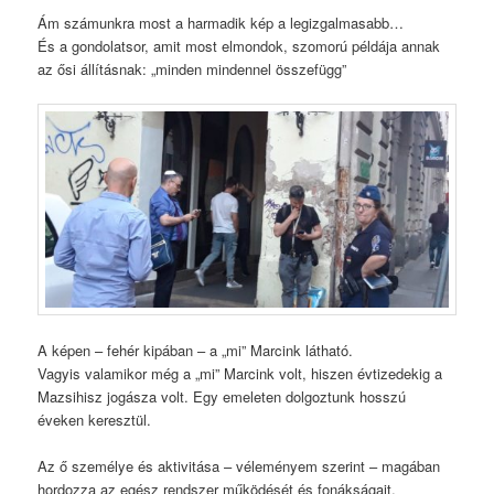
Ám számunkra most a harmadik kép a legizgalmasabb…
És a gondolatsor, amit most elmondok, szomorú példája annak
az ősi állításnak: „minden mindennel összefügg”
A képen – fehér kipában – a „mi” Marcink látható.
Vagyis valamikor még a „mi” Marcink volt, hiszen évtizedekig a
Mazsihisz jogásza volt. Egy emeleten dolgoztunk hosszú
éveken keresztül.
Az ő személye és aktivitása – véleményem szerint – magában
hordozza az egész rendszer működését és fonákságait.