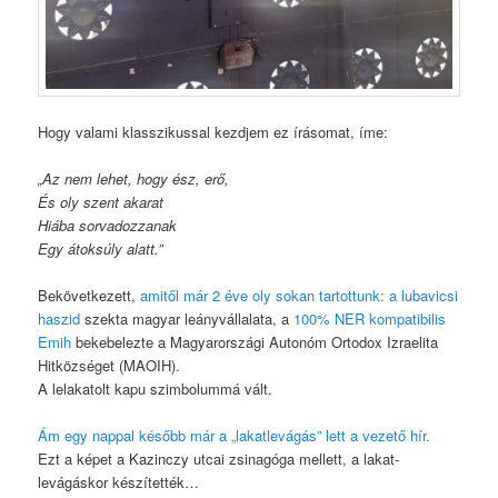
Hogy valami klasszikussal kezdjem ez írásomat, íme:
„Az nem lehet, hogy ész, erő,
És oly szent akarat
Hiába sorvadozzanak
Egy átoksúly alatt.”
Bekövetkezett,
amitől már 2 éve oly sokan tartottunk: a lubavicsi
haszid
szekta magyar leányvállalata, a
100% NER kompatibilis
Emih
bekebelezte a Magyarországi Autonóm Ortodox Izraelita
Hitközséget (MAOIH).
A lelakatolt kapu szimbolummá vált.
Ám egy nappal később már a „lakatlevágás” lett a vezető hír.
Ezt a képet a Kazinczy utcai zsinagóga mellett, a lakat-
levágáskor készítették…