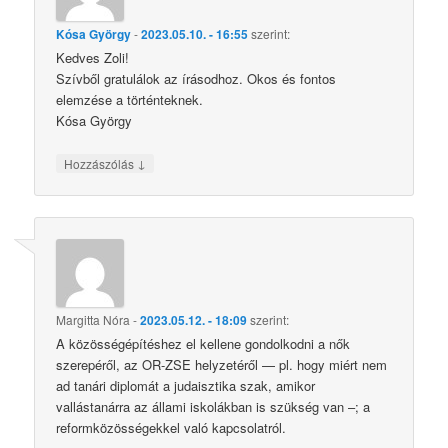
Kósa György
-
2023.05.10. - 16:55
szerint:
Kedves Zoli!
Szívből gratulálok az írásodhoz. Okos és fontos
elemzése a történteknek.
Kósa György
↓
Hozzászólás
Margitta Nóra
-
2023.05.12. - 18:09
szerint:
A közösségépítéshez el kellene gondolkodni a nők
szerepéről, az OR-ZSE helyzetéről — pl. hogy miért nem
ad tanári diplomát a judaisztika szak, amikor
vallástanárra az állami iskolákban is szükség van –; a
reformközösségekkel való kapcsolatról.