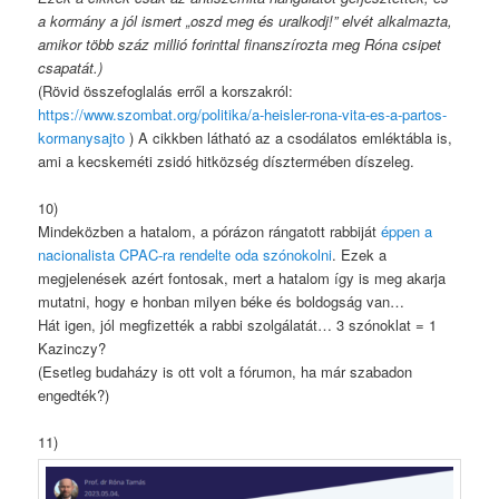
a kormány a jól ismert „oszd meg és uralkodj!” elvét alkalmazta,
amikor több száz millió forinttal finanszírozta meg Róna csipet
csapatát.)
(Rövid összefoglalás erről a korszakról:
https://www.szombat.org/politika/a-heisler-rona-vita-es-a-partos-
kormanysajto
) A cikkben látható az a csodálatos emléktábla is,
ami a kecskeméti zsidó hitközség dísztermében díszeleg.
10)
Mindeközben a hatalom, a pórázon rángatott rabbiját
éppen a
nacionalista CPAC-ra rendelte oda szónokolni
. Ezek a
megjelenések azért fontosak, mert a hatalom így is meg akarja
mutatni, hogy e honban milyen béke és boldogság van…
Hát igen, jól megfizették a rabbi szolgálatát… 3 szónoklat = 1
Kazinczy?
(Esetleg budaházy is ott volt a fórumon, ha már szabadon
engedték?)
11)