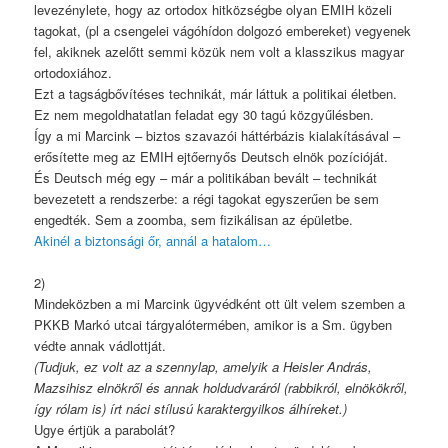
levezénylete, hogy az ortodox hitközségbe olyan EMIH közeli
tagokat, (pl a csengelei vágóhídon dolgozó embereket) vegyenek
fel, akiknek azelőtt semmi közük nem volt a klasszikus magyar
ortodoxiához.
Ezt a tagságbővítéses technikát, már láttuk a politikai életben.
Ez nem megoldhatatlan feladat egy 30 tagú közgyűlésben.
Így a mi Marcink – biztos szavazói háttérbázis kialakításával –
erősítette meg az EMIH ejtőernyős Deutsch elnök pozícióját.
És Deutsch még egy – már a politikában bevált – technikát
bevezetett a rendszerbe: a régi tagokat egyszerűen be sem
engedték. Sem a zoomba, sem fizikálisan az épületbe.
Akinél a biztonsági őr, annál a hatalom…
2)
Mindeközben a mi Marcink ügyvédként ott ült velem szemben a
PKKB Markó utcai tárgyalótermében, amikor is a Sm. ügyben
védte annak vádlottját.
(Tudjuk, ez volt az a szennylap, amelyik a Heisler András,
Mazsihisz elnökről és annak holdudvaráról (rabbikról, elnökökről,
így rólam is) írt náci stílusú karaktergyilkos álhíreket.)
Ugye értjük a parabolát?