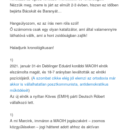
Nézzük meg, merre is járt az elmúlt 2-3 évben, hiszen ez időben
bejárta Bácskát és Baranyát…
Hangsúlyozom, ez az írás nem róla szól!
Ő számomra csak egy olyan katalizátor, ami által valamennyire
láthatóvá válik, ami a honi zsidóságban zajlik!
Haladjunk kronológikusan!
1)
2021. január 31-én Deblinger Eduárd korábbi MAOIH elnök
elszámolta magát, és 18-7 arányban leváltották az elnöki
pozíciójáról. (
A szombat cikke elég jól elemzi az ortodoxia már
akkor is vállalhatatlan posztkommunista, antidemokratikus
működését
)
Az új elnök a nyiltan Köves (EMIH) párti Deutsch Róbert
vállalkozó lett.
1)
A mi Marcink, immáron a MAOIH jogászaként – zoomos
közgyűléseken – jogi hátteret adott ahhoz és aktívan