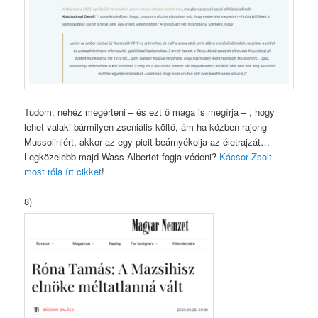
Tudom, nehéz megérteni – és ezt ő maga is megírja – , hogy
lehet valaki bármilyen zseniális költő, ám ha közben rajong
Mussoliniért, akkor az egy picit beárnyékolja az életrajzát…
Legközelebb majd Wass Albertet fogja védeni?
Kácsor Zsolt
most róla írt cikket
!
8)