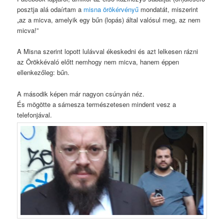
posztja alá odaírtam a
misna örökérvényű
mondatát, miszerint
„az a micva, amelyik egy bűn (lopás) által valósul meg, az nem
micva!”
A Misna szerint lopott lulávval ékeskedni és azt lelkesen rázni
az Örökkévaló előtt nemhogy nem micva, hanem éppen
ellenkezőleg: bűn.
A második képen már nagyon csúnyán néz.
És mögötte a sámesza természetesen mindent vesz a
telefonjával.