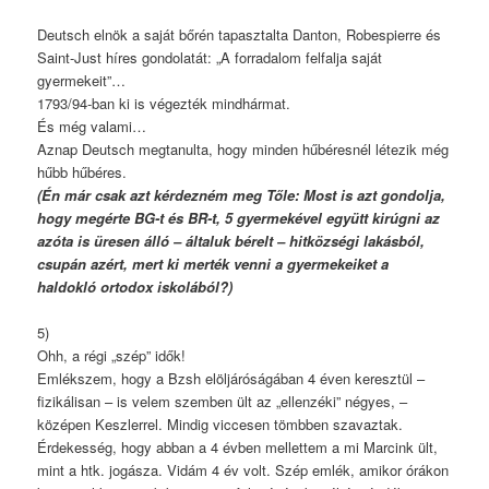
Deutsch elnök a saját bőrén tapasztalta Danton, Robespierre és
Saint-Just híres gondolatát: „A forradalom felfalja saját
gyermekeit”…
1793/94-ban ki is végezték mindhármat.
És még valami…
Aznap Deutsch megtanulta, hogy minden hűbéresnél létezik még
hűbb hűbéres.
(Én már csak azt kérdezném meg Tőle: Most is azt gondolja,
hogy megérte BG-t és BR-t, 5 gyermekével együtt kirúgni az
azóta is üresen álló – általuk bérelt – hitközségi lakásból,
csupán azért, mert ki merték venni a gyermekeiket a
haldokló ortodox iskolából?)
5)
Ohh, a régi „szép” idők!
Emlékszem, hogy a Bzsh elöljáróságában 4 éven keresztül –
fizikálisan – is velem szemben ült az „ellenzéki” négyes, –
középen Keszlerrel. Mindig viccesen tömbben szavaztak.
Érdekesség, hogy abban a 4 évben mellettem a mi Marcink ült,
mint a htk. jogásza. Vidám 4 év volt. Szép emlék, amikor órákon