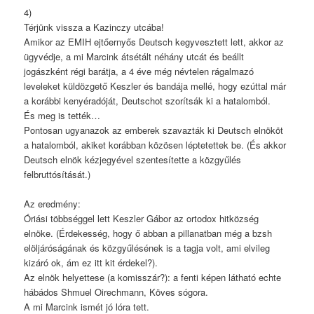
4)
Térjünk vissza a Kazinczy utcába!
Amikor az EMIH ejtőernyős Deutsch kegyvesztett lett, akkor az
ügyvédje, a mi Marcink átsétált néhány utcát és beállt
jogászként régi barátja, a 4 éve még névtelen rágalmazó
leveleket küldözgető Keszler és bandája mellé, hogy ezúttal már
a korábbi kenyéradóját, Deutschot szorítsák ki a hatalomból.
És meg is tették…
Pontosan ugyanazok az emberek szavazták ki Deutsch elnököt
a hatalomból, akiket korábban közösen léptetettek be. (És akkor
Deutsch elnök kézjegyével szentesítette a közgyűlés
felbruttósítását.)
Az eredmény:
Óriási többséggel lett Keszler Gábor az ortodox hitközség
elnöke. (Érdekesség, hogy ő abban a pillanatban még a bzsh
elöljáróságának és közgyűlésének is a tagja volt, ami elvileg
kizáró ok, ám ez itt kit érdekel?).
Az elnök helyettese (a komisszár?): a fenti képen látható echte
hábádos Shmuel Oirechmann, Köves sógora.
A mi Marcink ismét jó lóra tett.