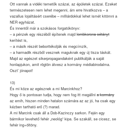
Ott vannak a vidéki temetők százai, az épületek százai. Ezeket
természetesen nem lehet megenni, ám erre hivatkozva – a
vazallus lojalitásért cserébe – milliárdokkal lehet ismét kitömni a
NER egyházat.
És innentől már a szokásos forgatókönyv:
– a pénzek egy részéből építenek majd
lombkorona sétányt
kerítést is,
– a másik részét beboritékolják és megcímzik,
– a harmadik részből vesznek maguknak egy új tisza táskát.
Majd az egészet sikerpropagandaként publikálják a saját
honlapjukon, amit rögtön átvesz a kormány médiabirodalma.
Oszt’ jónapot!
13)
És mi köze az egésznek a mi Marcinkhoz?
Hogy ő is pontosan tudja, hogy nem fog itt megállni
a kormány
az emih, hiszen minden hatalon számára az az jó, ha csak egy
kézben tartható erő (?) marad.
A mi Marcink csak áll a Dob-Kazinczy sarkon. Fején egy
bármikor levehető fehér „neológ” kipa. Se szakáll, se cicesz, se
fehér ing+öltöny.