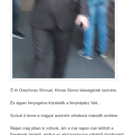
Ő itt Oirechman Shmuel, Köves Slomó feleségének testvére.
És éppen fenyegetve közeledik a fényképész felé…
Szóval ő lenne a magyar autonóm ortodoxia második embere.
Régen még jóban is voltunk, ám a mai napon már letiltott a
Facebook lapjáról, amikor az első kazinczys sábátját (ön)dicsérő