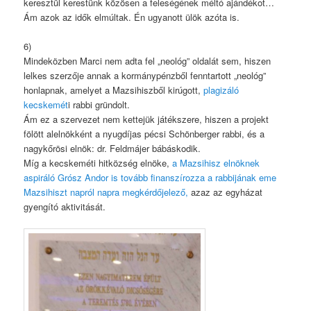
keresztül kerestünk közösen a feleségének méltó ajándékot…
Ám azok az idők elmúltak. Én ugyanott ülök azóta is.
6)
Mindeközben Marci nem adta fel „neológ” oldalát sem, hiszen
lelkes szerzője annak a kormánypénzből fenntartott „neológ”
honlapnak, amelyet a Mazsihiszből kirúgott,
plagizáló
kecskemét
i rabbi gründolt.
Ám ez a szervezet nem kettejük játékszere, hiszen a projekt
fölött alelnökként a nyugdíjas pécsi Schönberger rabbi, és a
nagykőrösi elnök: dr. Feldmájer bábáskodik.
Míg a kecskeméti hitközség elnöke,
a Mazsihisz elnöknek
aspiráló Grósz Andor is tovább finanszírozza a rabbijának eme
Mazsihiszt napról napra megkérdőjelező,
azaz az egyházat
gyengító aktivitását.