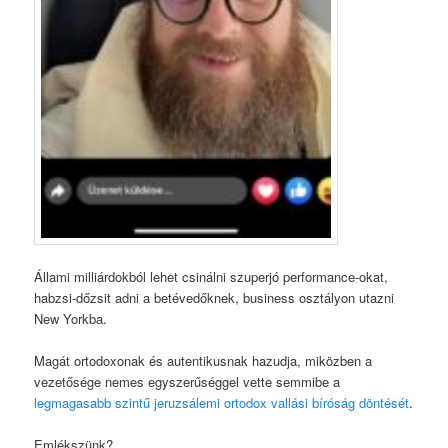
Állami milliárdokból lehet csinálni szuperjó performance-okat,
habzsi-dőzsit adni a betévedőknek, business osztályon utazni
New Yorkba.
Magát ortodoxonak és autentikusnak hazudja, miközben a
vezetősége nemes egyszerűséggel vette semmibe a
legmagasabb szintű jeruzsálemi ortodox vallási bíróság döntését
.
Emlékszünk?