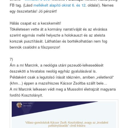
FB tag. (Lásd
mellékelt alapító okirat 6. és 12
. oldala!). Nemes
egy összetartás! Jó pénzért!
Hálás csapat ez a kecskeméti!
Tökéletesen vette át a kormány narratíváját és az elvárása
szerint egymás mellé helyezte a holokauszt és az ateista
korszak pusztítását. Láthatóan és boritékolhatóan nem fog
bennük csalódni a főszponzor!
7)
Ám a mi Marcink, a neológia utáni pszeudó-lelkesedését
összeköti a hivatalos neológ egyház gyalulásával is.
Példaként csak a legutolsó írását idézném, amiben „véletlenül”
(khm…) éppen a mazsihiszes Kácsor Zsoltba szállt bele…
A mi Marcink lelkesen védi meg a Mussolini életrajzát magyarra
fordító Kosztolányit.