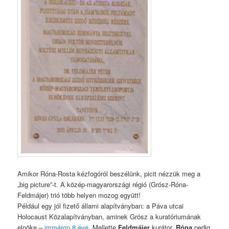
Amikor Róna-Rosta kézfogóról beszélünk, picit nézzük meg a
„big picture”-t. A közép-magyarországi régió (Grósz-Róna-
Feldmájer) trió több helyen mozog együtt!
Például egy jól fizető állami alapítványban: a Páva utcai
Holocaust Közalapítványban, aminek Grósz a kuratóriumának
elnöke –
immáron 8 éve.
Mellette
Feldmájer
kurátor,
Róna
pedig