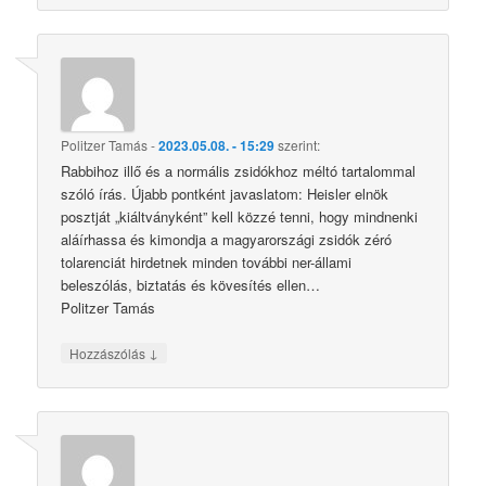
Politzer Tamás
-
2023.05.08. - 15:29
szerint:
Rabbihoz illő és a normális zsidókhoz méltó tartalommal
szóló írás. Újabb pontként javaslatom: Heisler elnök
posztját „kiáltványként” kell közzé tenni, hogy mindnenki
aláírhassa és kimondja a magyarországi zsidók zéró
tolarenciát hirdetnek minden további ner-állami
beleszólás, biztatás és kövesítés ellen…
Politzer Tamás
↓
Hozzászólás