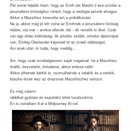
Pár sorral feljebb írtam, hogy az Emih (és Maoih) 2 éve szintén a
jeruzsálemi bírósághoz rohant, hogy a neológia pénzét elvegye.
Akkor a Mazsihisz kinevette ezt a próbálkozást.
Na ja, akkor még jó lett volna az Emihnek a jeruzsálemi bíróság
itélete, ma már – amikor ellenük ítél – ők nevetik ki őket. Csak
van egy óriási különbség: ők ortodox zsidók, ortodox diplomájuk
van. Elvileg Oberlander képviseli itt az izraeli rabbiságot.
Ám ezek után, ki tudja, hogy meddig…
Ám, hogy csak ismételgessem saját magamat: ha a Mazsihisz
önálló, összetartó, öntudatos, akkor erőssé válik!
Akkor jöhetnek bárkik is, nyomulhatnak a valakik és a senkik,
büszke érzés lesz az önazonos Mazsihiszhez tartozni.
És még valami:
rabbikat gyártani és exportálni lehet tucatszámra.
Én is csináltam 8-at a Midjourney AI-vel.