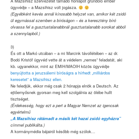
A Mazsihisz szervezetét támadó honlapot gründoló ember
ügyvédje – a Mazsihisz volt jogásza.
(Egyébként kevés annál kínosabb helyzet van, amikor két zsidó
ül egymással szemben a bíróságon – és a keresztény bíró
olvassa fel a gusztustalanabbnál gusztustalanabb sorokat abból
a szennylapból.)
3)
És ott a Markó utcában – a mi Marcink távollétében – az dr.
Bodó Kristóf ügyvéd vette át a védelem „nemes” feladatát, aki
kb. ugyanekkor, mint az EMIH/MAOIH közös ügyvédje
benyújtotta a jeruzsálemi bíróságra a hírhedt „milliárdos
keresetet” a Mazsihisz ellen.
Ne feledjük, ekkor még csak 2 hónapja elnök a Deutsch. Az
ejtőernyősnek gyorsan meg kell szolgálnia az ölébe hullt
tisztséget.
(Érdekesség, hogy ezt a pert a Magyar Nemzet az igencsak
egyértelmű
„A Mazsihisz rátámadt a másik két hazai zsidó egyházra”
címmel publikálta.)
A kormánymédia bájairól később még szólok…