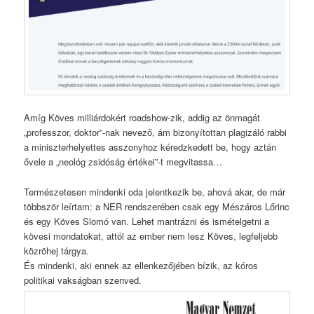
Amíg Köves milliárdokért roadshow-zik, addig az önmagát
„professzor, doktor”-nak nevező, ám bizonyítottan plagizáló rabbi
a miniszterhelyettes asszonyhoz kéredzkedett be, hogy aztán
ővele a „neológ zsidóság értékei”-t megvitassa…
Természetesen mindenki oda jelentkezik be, ahová akar, de már
többször leírtam: a NER rendszerében csak egy Mészáros Lőrinc
és egy Köves Slomó van. Lehet mantrázni és ismételgetni a
kövesi mondatokat, attól az ember nem lesz Köves, legfeljebb
közröhej tárgya.
És mindenki, aki ennek az ellenkezőjében bízik, az kóros
politikai vakságban szenved.