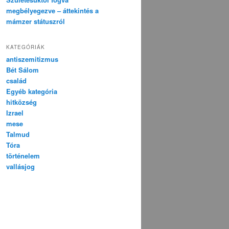
megbélyegezve – áttekintés a
mámzer státuszról
KATEGÓRIÁK
antiszemitizmus
Bét Sálom
család
Egyéb kategória
hitközség
Izrael
mese
Talmud
Tóra
történelem
vallásjog