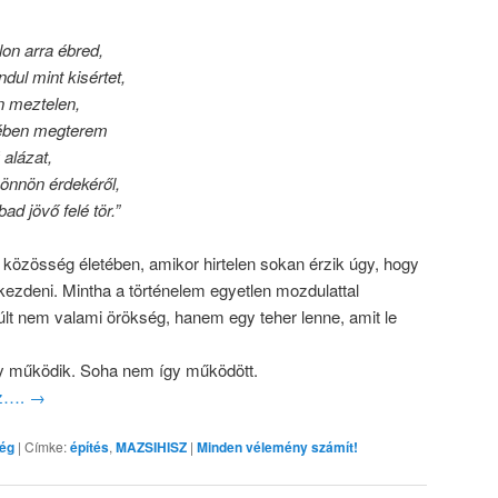
on arra ébred,
dul mint kisértet,
án meztelen,
vében megterem
 alázat,
 önnön érdekéről,
d jövő felé tör.”
 közösség életében, amikor hirtelen sokan érzik úgy, hogy
kezdeni. Mintha a történelem egyetlen mozdulattal
últ nem valami örökség, hanem egy teher lenne, amit le
y működik. Soha nem így működött.
oz….
→
ség
|
Címke:
építés
,
MAZSIHISZ
|
Minden vélemény számít!