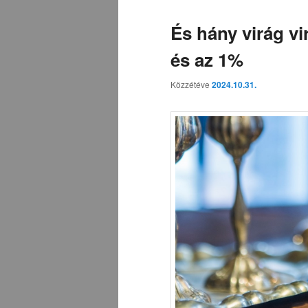
És hány virág vir
és az 1%
Közzétéve
2024.10.31.