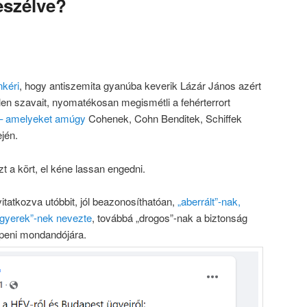
eszélve?
kéri
, hogy antiszemita gyanúba keverik Lázár János azért
len szavait, nyomatékosan megismétli a fehérterrort
t – amelyeket amúgy
Cohenek, Cohn Benditek, Schiffek
ején.
 a kört, el kéne lassan engedni.
itatkozva utóbbit, jól beazonosíthatóan,
„aberrált”-nak,
 „gyerek”-nek nevezte
, továbbá „drogos”-nak a biztonság
ppeni mondandójára.