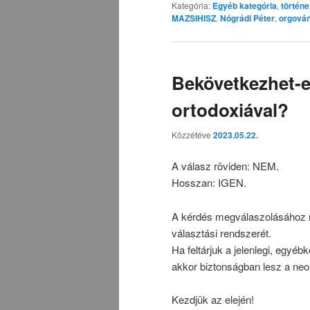
Kategória:
Egyéb kategória
,
történ
MAZSIHISZ
,
Nógrádi Péter
,
orgová
Bekövetkezhet-e
ortodoxiával?
Közzétéve
2023.05.22.
A válasz röviden: NEM.
Hosszan: IGEN.
A kérdés megválaszolásához me
választási rendszerét.
Ha feltárjuk a jelenlegi, egyébk
akkor biztonságban lesz a ne
Kezdjük az elején!