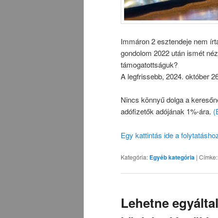
Immáron 2 esztendeje nem írta
gondolom 2022 után ismét nézzü
támogatottságuk?
A legfrissebb, 2024. október 26
Nincs könnyű dolga a kereső
adófizetők adójának 1%-ára.
(
Egy kattintás ide a folytatásh
Kategória:
Egyéb kategória
|
Címke:
Lehetne egyálta