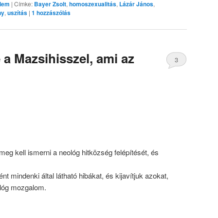
elem
|
Címke:
Bayer Zsolt
,
homoszexualitás
,
Lázár János
,
ny
,
uszítás
|
1
hozzászólás
 a Mazsihisszel, ami az
3
g kell ismerni a neológ hitközség felépítését, és
ént mindenki által látható hibákat, és kijavítjuk azokat,
ológ mozgalom.