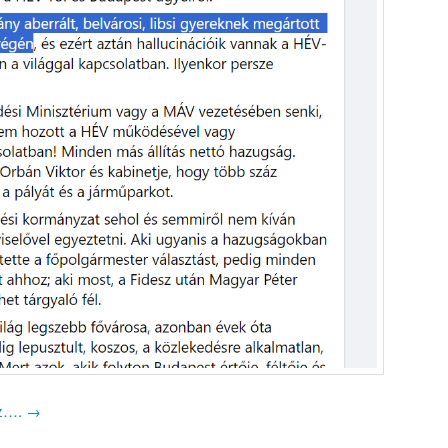
oz….
→