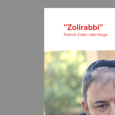
Tovább
Tovább
az
a
elsődleges
másodlagos
"Zolirabbi"
tartalomra
tartalomra
Radnóti Zoltán rabbi blogja