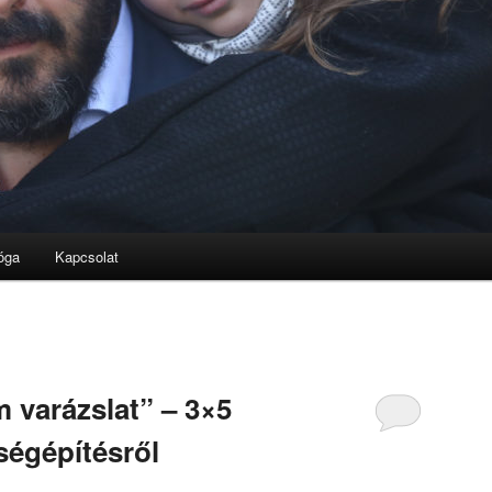
óga
Kapcsolat
 varázslat” – 3×5
égépítésről