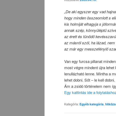
„De aki egyszer egy vad hajnal
hogy minden összeomlott s elin
kis holmiját elhagyja s jóform
annak szép, könnyüléptű szi
az érett és tünődő kevésszavú
az másról szól, ha lázad, nem
az már egy messzefénylő szaba
Van egy furcsa pillanat minden
most végre mindent újra lehet 
lenullázható lenne. Mintha a m
lehet dobni. Sőt – le kell dobni.
Ám a zsidó történelem nem íg
Egy kattintás ide a folytatásh
Kategória:
Egyéb kategória
,
hitköz