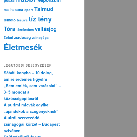
pészáh
Talmud
ros hasana
sport
tíz tény
temető
tesuva
Tóra
vallásjog
történelem
zsidóság
Zoltai
zsinagóga
Életmesék
LEGUTÓBBI BEJEGYZÉSEK
Sábáti konyha – 10 dolog,
amire érdemes figyelni
„Sem emlék, sem varázslat” –
3×5 mondat a
közösségépítésről
A purimi micvák egyike:
„ajándékok a szegényeknek”
Alulról szerveződő
zsinagógai körzet – Budapest
szívében
Születésüktől fogva