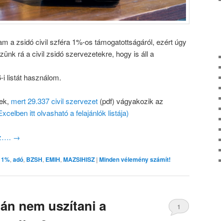
m a zsidó civil szféra 1%-os támogatottságáról, ezért úgy
nk rá a civil zsidó szervezetekre, hogy is áll a
-i listát használom.
nek,
mert 29.337 civil szervezet
(pdf) vágyakozik az
Excelben itt olvasható a felajánlók listája)
oz….
→
1%
,
adó
,
BZSH
,
EMIH
,
MAZSIHISZ
|
Minden vélemény számít!
lán nem uszítani a
1