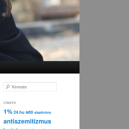
K
e
r
e
CÍMKÉK
s
1%
adó
24.hu
é
alapítvány
s
antiszemitizmus