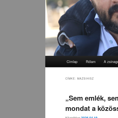
Fő
Címlap
Rólam
A zsinag
menü
CÍMKE:
MAZSIHISZ
„Sem emlék, sem
mondat a közöss
Közzétéve
2026.04.19.