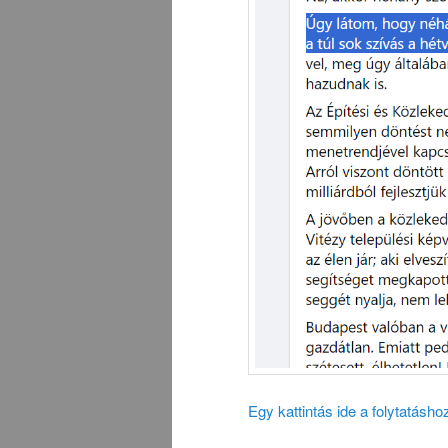
Egy kattintás ide a folytatásh