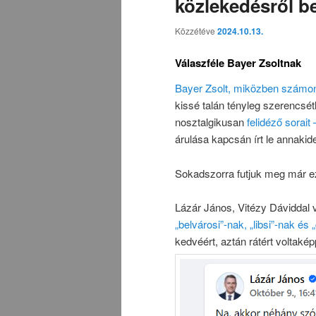
közlekedésről b
Közzétéve
2024.10.13.
Válaszféle Bayer Zsoltnak
Bayer Zsolt, miközben számon
kissé talán tényleg szerencsét
nosztalgikusan
felidéző sorai
árulása kapcsán írt le annakid
Sokadszorra futjuk meg már ezt
Lázár János, Vitézy Dáviddal v
„belvárosi”-nak, „libsi”-nak és
kedvéért, aztán rátért voltaké