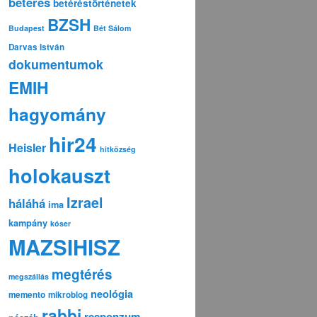
betérés
betéréstörténetek
BZSH
Budapest
Bét Sálom
Darvas István
dokumentumok
EMIH
hagyomány
hir24
Heisler
hitközség
holokauszt
Izrael
háláhá
ima
kampány
kóser
MAZSIHISZ
megtérés
megszállás
neológia
memento
mikroblog
rabbi
responzum