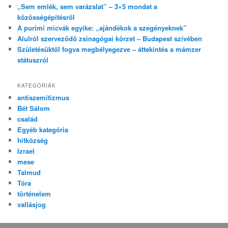
„Sem emlék, sem varázslat” – 3×5 mondat a
közösségépítésről
A purimi micvák egyike: „ajándékok a szegényeknek”
Alulról szerveződő zsinagógai körzet – Budapest szívében
Születésüktől fogva megbélyegezve – áttekintés a mámzer
státuszról
KATEGÓRIÁK
antiszemitizmus
Bét Sálom
család
Egyéb kategória
hitközség
Izrael
mese
Talmud
Tóra
történelem
vallásjog