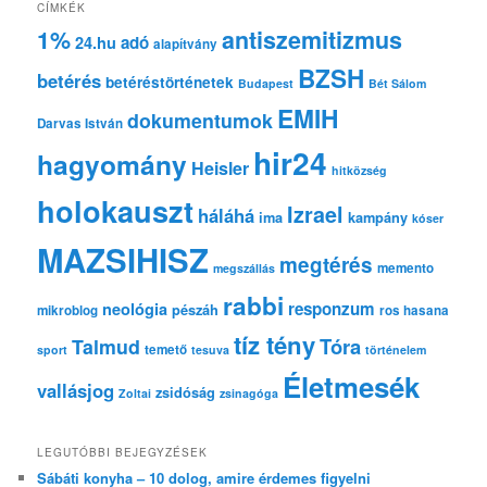
e
CÍMKÉK
s
1%
antiszemitizmus
adó
24.hu
é
alapítvány
s
BZSH
betérés
betéréstörténetek
Budapest
Bét Sálom
EMIH
dokumentumok
Darvas István
hir24
hagyomány
Heisler
hitközség
holokauszt
Izrael
háláhá
ima
kampány
kóser
MAZSIHISZ
megtérés
memento
megszállás
rabbi
responzum
neológia
pészáh
mikroblog
ros hasana
tíz tény
Tóra
Talmud
temető
sport
tesuva
történelem
Életmesék
vallásjog
zsidóság
Zoltai
zsinagóga
LEGUTÓBBI BEJEGYZÉSEK
Sábáti konyha – 10 dolog, amire érdemes figyelni