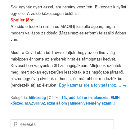
Sok egyház nyert ezzel, ám néhány veszített. Elkezdett kinyílni
egy olló. A zsidó közösségen belül is.
Spoiler jön!!
A zsidó ortodoxia (Emih és MAOIH) leszálló ágban, míg a
modern vallásos zsidóság (Mazsihisz és reform) felszálló ágban
van.
Most, a Covid után bő 1 évvel látjuk, hogy az on-line világ
miképpen érintette az emberek hitét és támogatási kedvét.
Kevesebben vagyunk a 3D zsinagógákban. Minjenek szűntek
meg, mert sokan egyszerűen leszoktak a zsinagógába járásról,
hiszen egy évig elvoltak otthon is, és már ahhoz rendezték be
(rendezték át) az életüket.
Egy kattintás ide a folytatáshoz….
→
Kategória:
hitközség
|
Címke:
1%
,
adó
,
bét orim
,
elemzés
,
EMIH
,
kőszeg
,
MAZSIHISZ
,
szim sálom
|
Minden vélemény számít!
K
e
r