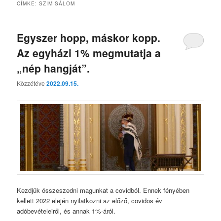
CÍMKE:
SZIM SÁLOM
Egyszer hopp, máskor kopp.
Az egyházi 1% megmutatja a
„nép hangját”.
Közzétéve
2022.09.15.
Kezdjük összeszedni magunkat a covidból. Ennek fényében
kellett 2022 elején nyilatkozni az előző, covidos év
adóbevételeiről, és annak 1%-áról.