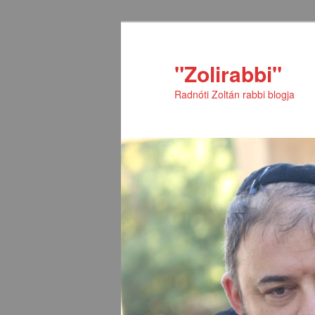
Tovább
Tovább
az
a
elsődleges
másodlagos
"Zolirabbi"
tartalomra
tartalomra
Radnóti Zoltán rabbi blogja