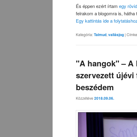
És éppen ezért írtam
egy rövid
felrakom a blogomra is, háth
Egy kattintás ide a folytatásh
Kategória:
Talmud
,
vallásjog
|
Címke
"A hangok" – A
szervezett újév
beszédem
Közzétéve
2018.09.06.