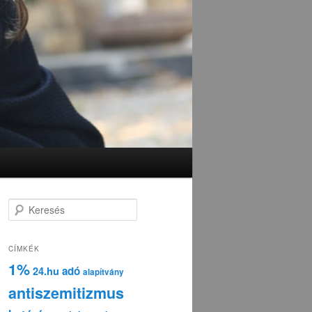
K
e
r
e
CÍMKÉK
s
1%
adó
24.hu
é
alapítvány
s
antiszemitizmus