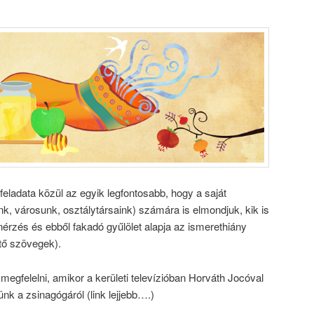
feladata közül az egyik legfontosabb, hogy a saját
k, városunk, osztálytársaink) számára is elmondjuk, kik is
nérzés és ebből fakadó gyűlölet alapja az ismerethiány
ltő szövegek).
megfelelni, amikor a kerületi televízióban Horváth Jocóval
nk a zsinagógáról (link lejjebb….)