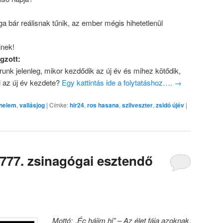
a bár reálisnak tűnik, az ember mégis hihetetlenül
nek!
gzott:
runk jelenleg, mikor kezdődik az új év és mihez kötődik,
ki az új év kezdete?
Egy kattintás ide a folytatáshoz….
→
énelem
,
vallásjog
|
Címke:
hir24
,
ros hasana
,
szilveszter
,
zsidó újév
|
777. zsinagógai esztendő
Mottó: „Éc hájim hi” – Az élet fája azoknak,