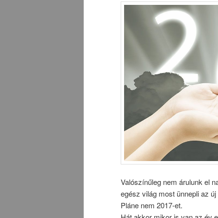
Valószínűleg nem árulunk el na
egész világ most ünnepli az új 
Pláne nem 2017-et.
Hát akkor mikor is van az év e