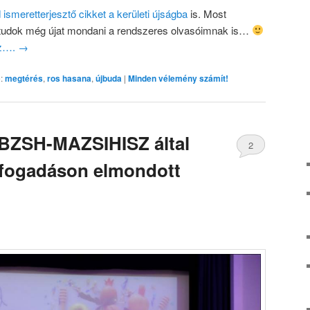
 ismeretterjesztő cikket a kerületi újságba
is. Most
a tudok még újat mondani a rendszeres olvasóimnak is…
oz….
→
:
megtérés
,
ros hasana
,
újbuda
|
Minden vélemény számít!
 BZSH-MAZSIHISZ által
2
i fogadáson elmondott