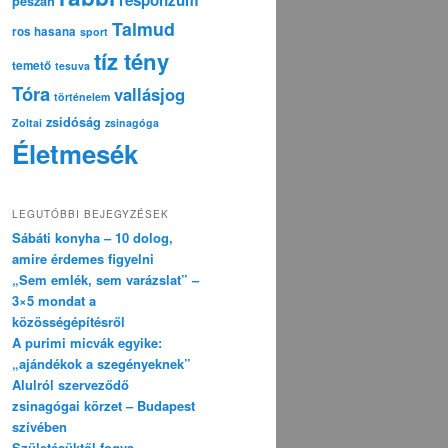
pészáh
Talmud
ros hasana
sport
tíz tény
temető
tesuva
Tóra
vallásjog
történelem
zsidóság
Zoltai
zsinagóga
Életmesék
LEGUTÓBBI BEJEGYZÉSEK
Sábáti konyha – 10 dolog,
amire érdemes figyelni
„Sem emlék, sem varázslat” –
3×5 mondat a
közösségépítésről
A purimi micvák egyike:
„ajándékok a szegényeknek”
Alulról szerveződő
zsinagógai körzet – Budapest
szívében
Születésüktől fogva