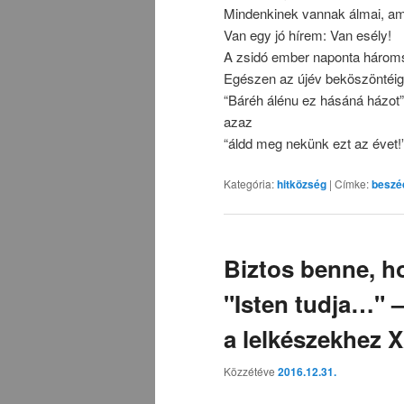
Mindenkinek vannak álmai, ami
Van egy jó hírem: Van esély!
A zsidó ember naponta három
Egészen az újév beköszöntéig,
“Báréh álénu ez hásáná házot”
azaz
“áldd meg nekünk ezt az évet!
Kategória:
hitközség
|
Címke:
beszé
Biztos benne, h
"Isten tudja…" 
a lelkészekhez 
Közzétéve
2016.12.31.