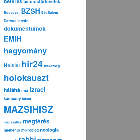
betérés
betéréstörténetek
BZSH
Budapest
Bét Sálom
Darvas István
dokumentumok
EMIH
hagyomány
hir24
Heisler
hitközség
holokauszt
Izrael
háláhá
ima
kampány
kóser
MAZSIHISZ
megtérés
megszállás
neológia
memento
mikroblog
rabbi
responzum