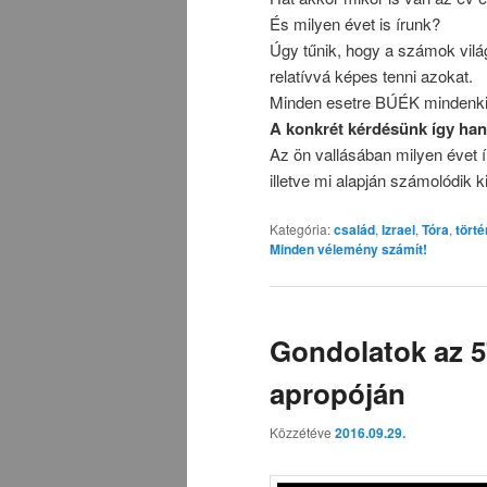
És milyen évet is írunk?
Úgy tűnik, hogy a számok világ
relatívvá képes tenni azokat.
Minden esetre BÚÉK mindenki
A konkrét kérdésünk így han
Az ön vallásában milyen évet í
illetve mi alapján számolódik 
Kategória:
család
,
Izrael
,
Tóra
,
tört
Minden vélemény számít!
Gondolatok az 5
apropóján
Közzétéve
2016.09.29.