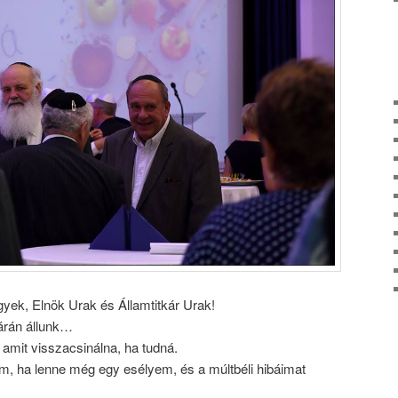
gyek, Elnök Urak és Államtitkár Urak!
tárán állunk…
 amit visszacsinálna, ha tudná.
m, ha lenne még egy esélyem, és a múltbéli hibáimat