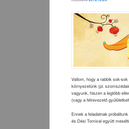
Vallom, hogy a rabbik sok-sok 
környezetünk (pl. szomszédain
vagyunk, hiszen a legtöbb elle
(vagy a félrevezető gyülöletke
Ennek a feladatnak próbáltunk 
és Dési Tomival együtt meséltü