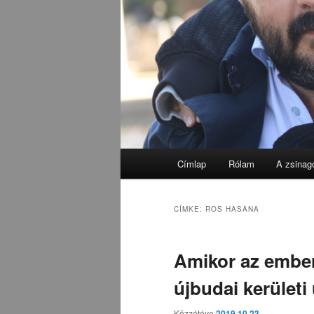
Fő
Címlap
Rólam
A zsinag
menü
CÍMKE:
ROS HASANA
Amikor az ember
újbudai kerületi
Közzétéve
2019.10.23.