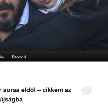
óga
Kapcsolat
 sorsa eldől – cikkem az
 újságba