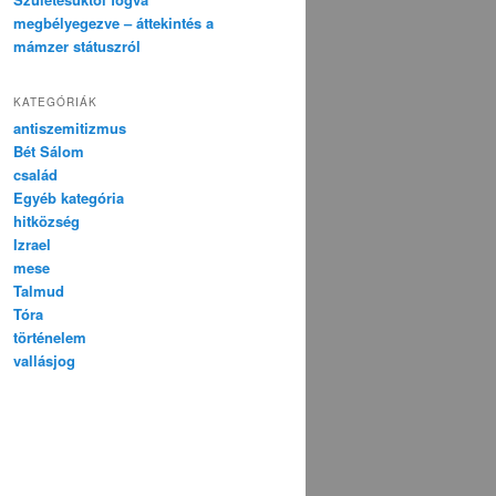
megbélyegezve – áttekintés a
mámzer státuszról
KATEGÓRIÁK
antiszemitizmus
Bét Sálom
család
Egyéb kategória
hitközség
Izrael
mese
Talmud
Tóra
történelem
vallásjog