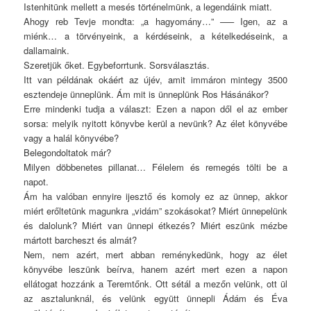
Istenhitünk mellett a mesés történelmünk, a legendáink miatt.
Ahogy reb Tevje mondta: „a hagyomány…” —– Igen, az a
miénk… a törvényeink, a kérdéseink, a kételkedéseink, a
dallamaink.
Szeretjük őket. Egybeforrtunk. Sorsválasztás.
Itt van példának okáért az újév, amit immáron mintegy 3500
esztendeje ünneplünk. Ám mit is ünneplünk Ros Hásánákor?
Erre mindenki tudja a választ: Ezen a napon dől el az ember
sorsa: melyik nyitott könyvbe kerül a nevünk? Az élet könyvébe
vagy a halál könyvébe?
Belegondoltatok már?
Milyen döbbenetes pillanat… Félelem és remegés tölti be a
napot.
Ám ha valóban ennyire ijesztő és komoly ez az ünnep, akkor
miért erőltetünk magunkra „vidám” szokásokat? Miért ünnepelünk
és dalolunk? Miért van ünnepi étkezés? Miért eszünk mézbe
mártott barcheszt és almát?
Nem, nem azért, mert abban reménykedünk, hogy az élet
könyvébe leszünk beírva, hanem azért mert ezen a napon
ellátogat hozzánk a Teremtőnk. Ott sétál a mezőn velünk, ott ül
az asztalunknál, és velünk együtt ünnepli Ádám és Éva