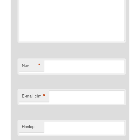
*
Név
*
E-mail cím
Honlap