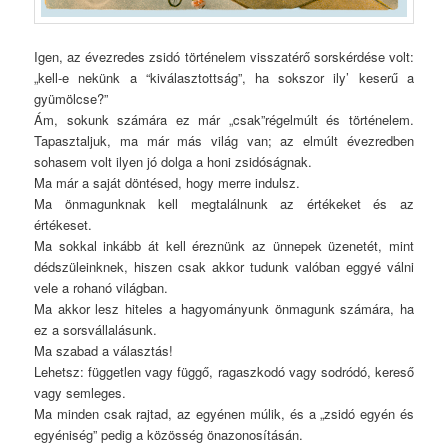
Igen, az évezredes zsidó történelem visszatérő sorskérdése volt:
„kell-e nekünk a “kiválasztottság”, ha sokszor ily’ keserű a
gyümölcse?”
Ám, sokunk számára ez már „csak”régelmúlt és történelem.
Tapasztaljuk, ma már más világ van; az elmúlt évezredben
sohasem volt ilyen jó dolga a honi zsidóságnak.
Ma már a saját döntésed, hogy merre indulsz.
Ma önmagunknak kell megtalálnunk az értékeket és az
értékeset.
Ma sokkal inkább át kell éreznünk az ünnepek üzenetét, mint
dédszüleinknek, hiszen csak akkor tudunk valóban eggyé válni
vele a rohanó világban.
Ma akkor lesz hiteles a hagyományunk önmagunk számára, ha
ez a sorsvállalásunk.
Ma szabad a választás!
Lehetsz: független vagy függő, ragaszkodó vagy sodródó, kereső
vagy semleges.
Ma minden csak rajtad, az egyénen múlik, és a „zsidó egyén és
egyéniség” pedig a közösség önazonosításán.