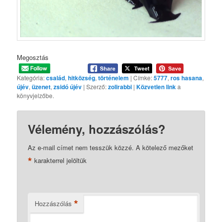
Megosztás
Kategória:
család
,
hitközség
,
történelem
| Címke:
5777
,
ros hasana
,
újév
,
üzenet
,
zsidó újév
| Szerző:
zolirabbi
|
Közvetlen link
a
könyvjelzőbe.
Vélemény, hozzászólás?
Az e-mail címet nem tesszük közzé.
A kötelező mezőket
*
karakterrel jelöltük
*
Hozzászólás