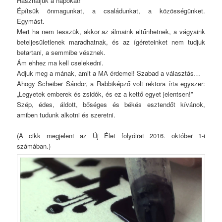
Használjuk a napokat!
Építsük önmagunkat, a családunkat, a közösségünket.
Egymást.
Mert ha nem tesszük, akkor az álmaink eltűnhetnek, a vágyaink
beteljesületlenek maradhatnak, és az ígéreteinket nem tudjuk
betartani, a semmibe vésznek.
Ám ehhez ma kell cselekedni.
Adjuk meg a mának, amit a MA érdemel! Szabad a választás…
Ahogy Scheiber Sándor, a Rabbiképző volt rektora írta egyszer:
„Legyetek emberek és zsidók, és ez a kettő egyet jelentsen!”
Szép, édes, áldott, bőséges és békés esztendőt kívánok,
amiben tudunk alkotni és szeretni.
(A cikk megjelent az Új Élet folyóirat 2016. október 1-i
számában.)