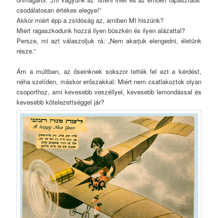
csodálatosan értékes elegye!”
Akkor miért épp a zsidóság az, amiben MI hiszünk?
Miért ragaszkodunk hozzá ilyen büszkén és ilyen alázattal?
Persze, mi azt válaszoljuk rá: „Nem akarjuk elengedni, életünk
része.”
Ám a múltban, az őseinknek sokszor tették fel ezt a kérdést,
néha szelíden, máskor erőszakkal: Miért nem csatlakoztok olyan
csoporthoz, ami kevesebb veszéllyel, kevesebb lemondással és
kevesebb kötelezettséggel jár?