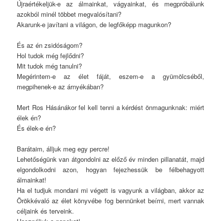
Újraértékeljük-e az álmainkat, vágyainkat, és megpróbálunk
azokból minél többet megvalósítani?
Akarunk-e javítani a világon, de legfőképp magunkon?
És az én zsidóságom?
Hol tudok még fejlődni?
Mit tudok még tanulni?
Megérintem-e az élet fáját, eszem-e a gyümölcséből,
megpihenek-e az árnyékában?
Mert Ros Hásánákor fel kell tenni a kérdést önmagunknak: miért
élek én?
És élek-e én?
Barátaim, álljuk meg egy percre!
Lehetőségünk van átgondolni az előző év minden pillanatát, majd
elgondolkodni azon, hogyan fejezhessük be félbehagyott
álmainkat!
Ha el tudjuk mondani mi végett is vagyunk a világban, akkor az
Örökkévaló az élet könyvébe fog bennünket beírni, mert vannak
céljaink és terveink.