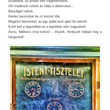
születését, az emberi élet megteremtését.
Ott imádkozik velünk és hallja a dallamokat…
Beszélget velünk.
Kérdez bennünket és mi kérünk tőle.
Megérint bennünket, és egy újabb évet ajánl fel nekünk.
Ezért kell a legszebbet és a legtöbbet adni magunkból.
Ávinú, Málkénú smá kolénú! – Atyánk, Királyunk halljad meg a
hangunkat!