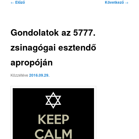
Bejegyzés
←
Előző
Következő
→
navigáció
Gondolatok az 5777.
zsinagógai esztendő
apropóján
Közzétéve
2016.09.29.