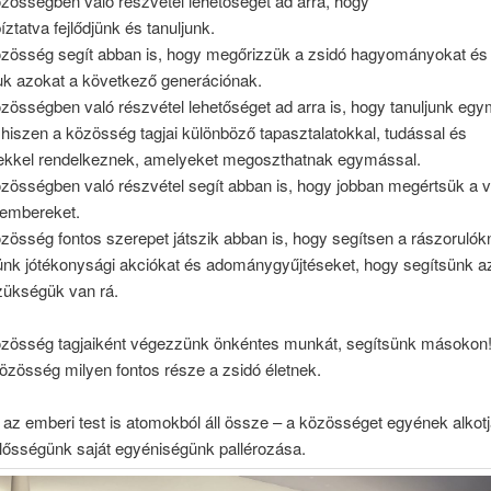
zösségben való részvétel lehetőséget ad arra, hogy
íztatva
fejlődjünk és tanuljunk.
özösség segít abban is, hogy megőrizzük a zsidó hagyományokat és
uk azokat a következő generációnak.
zösségben való részvétel lehetőséget ad arra is, hogy tanuljunk egy
, hiszen a közösség tagjai különböző tapasztalatokkal, tudással és
kkel rendelkeznek, amelyeket
megoszthatnak
egymással.
zösségben való részvétel segít abban is, hogy jobban megértsük a vi
 embereket.
zösség fontos szerepet játszik abban is, hogy segítsen a rászorulók
nk jótékonysági akciókat és adománygyűjtéseket, hogy segítsünk a
zükségük van rá.
özösség
tagjaiként
végezzünk
önkéntes munkát, segítsünk másokon
közösség milyen fontos része a zsidó életnek.
az emberi test is atomokból áll össze – a közösséget egyének alkotj
lősségünk saját egyéniségünk pallérozása.