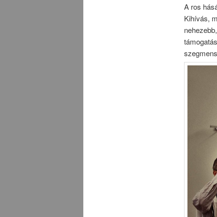
A ros hás
Kihívás, 
nehezebb, 
támogatásá
szegmens