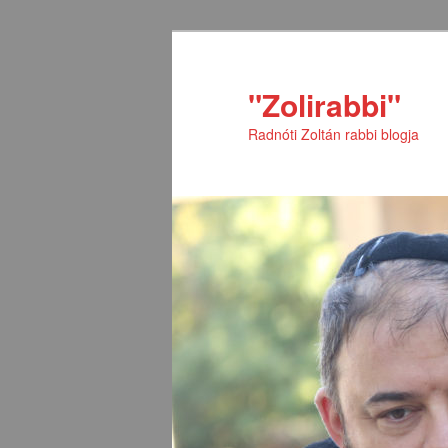
Tovább
az
elsődleges
"Zolirabbi"
tartalomra
Radnóti Zoltán rabbi blogja