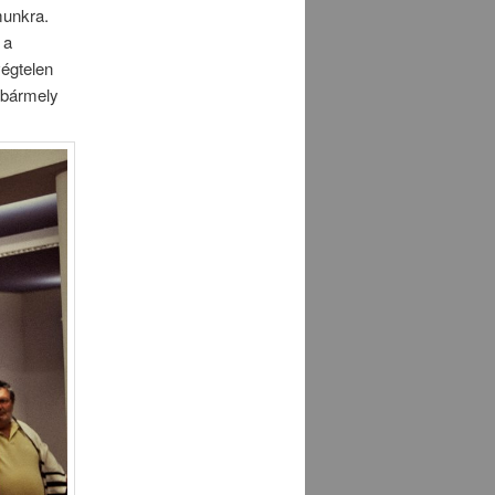
munkra.
 a
végtelen
 bármely