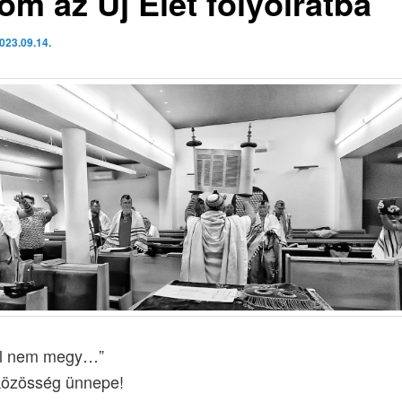
om az Új Élet folyóiratba
023.09.14.
l nem megy…”
 közösség ünnepe!