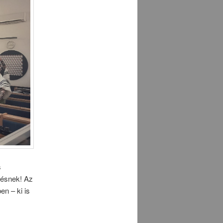
s
résnek! Az
en – ki is