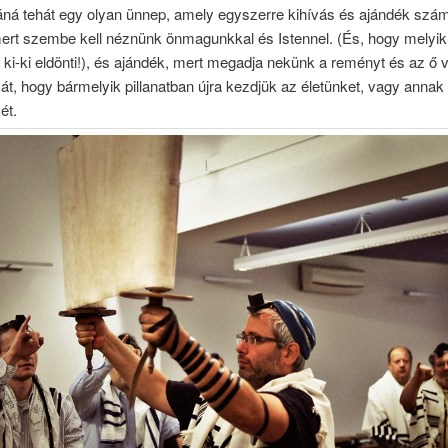
áná tehát egy olyan ünnep, amely egyszerre kihívás és ajándék szá
mert szembe kell néznünk önmagunkkal és Istennel. (És, hogy melyik
ki-ki eldönti!), és ajándék, mert megadja nekünk a reményt és az ő 
t, hogy bármelyik pillanatban újra kezdjük az életünket, vagy annak
ét.