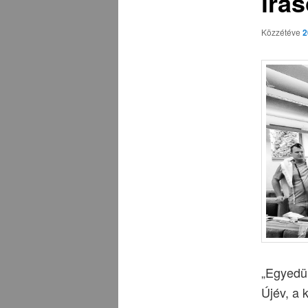
írás
Közzétéve
2
„Egyedü
Újév, a