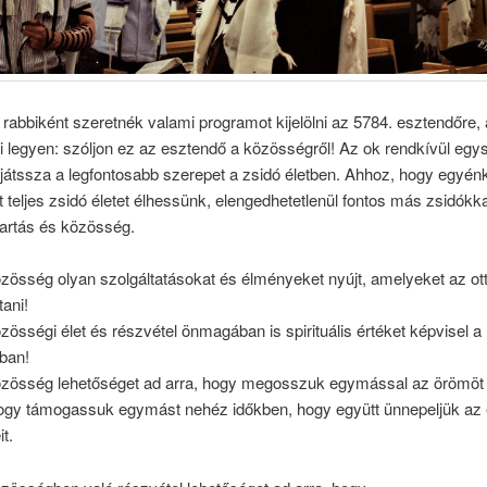
rabbiként szeretnék valami programot kijelölni az 5784. esztendőre,
 legyen: szóljon ez az esztendő a közösségről! Az ok rendkívül egys
játssza a legfontosabb szerepet a zsidó életben. Ahhoz, hogy egyén
 teljes zsidó életet élhessünk, elengedhetetlenül fontos más zsidókka
tartás és közösség.
özösség olyan szolgáltatásokat és élményeket nyújt, amelyeket az o
tani!
zösségi élet és részvétel önmagában is spirituális értéket képvisel a
ban!
özösség lehetőséget ad arra, hogy megosszuk egymással az örömöt
hogy támogassuk egymást nehéz időkben, hogy együtt ünnepeljük az é
t.