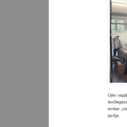
Újév napj
tevőleges
ember „vis
javítja.