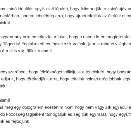
s zsidó identitás egyik első lépése, hogy felismerjük: a zsidó újév
 naptárban, hanem lehetőség arra, hogy
újraértékeljük
az életünket é
inkat.
 hagyomány arra emlékeztet minket, hogy e napon Isten megteremtet
y Téged is! Foglalkozott és foglalkozik velünk, (ami a rohanó világb
) ám el is vár tőlünk valamit.
gegyszerűbbet: hogy felelősséget vállaljunk a tetteinkért, hogy bocsán
 adjunk, hogy törekedjünk arra, hogy tetteink holnap még jobbak legy
tak!
lami!
á még egy dologra emlékeztet minket, hogy nem vagyunk egyedül 
sidó közösség
tagjaiként
támogatjuk és segítjük egymást, hogy együtt
k és fejlődjünk.