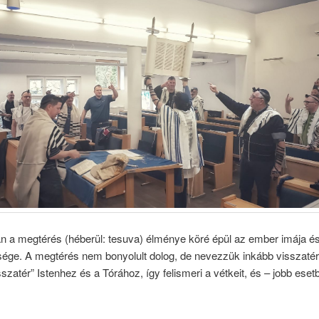
án a megtérés (héberül: tesuva) élménye köré épül az ember imája é
sége. A megtérés nem bonyolult dolog, de nevezzük inkább visszaté
szatér” Istenhez és a Tórához, így felismeri a vétkeit, és – jobb esetb