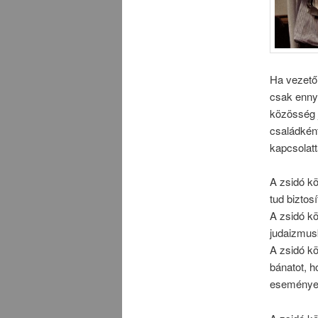
Ha vezető 
csak ennyi
közösség 
családként
kapcsolat
A zsidó k
tud biztosí
A zsidó kö
judaizmus
A zsidó k
bánatot, 
eseményei