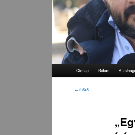
Fő
Címlap
Rólam
A zsinag
menü
Bejegyzés
←
Előző
navigáció
„Eg