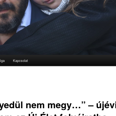
óga
Kapcsolat
yedül nem megy…” – újév