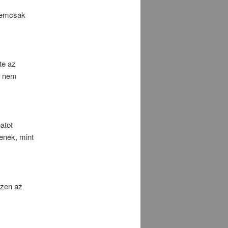
 nemcsak
s
te az
an nem
atot
enek, mint
ezen az