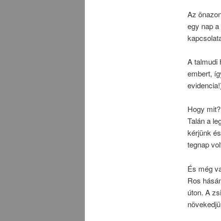
Az önazono
egy nap a
kapcsolata
A talmudi
embert, íg
evidencia!
Hogy mit?
Talán a le
kérjünk és
tegnap vol
És még va
Ros hásán
úton. A z
növekedjün