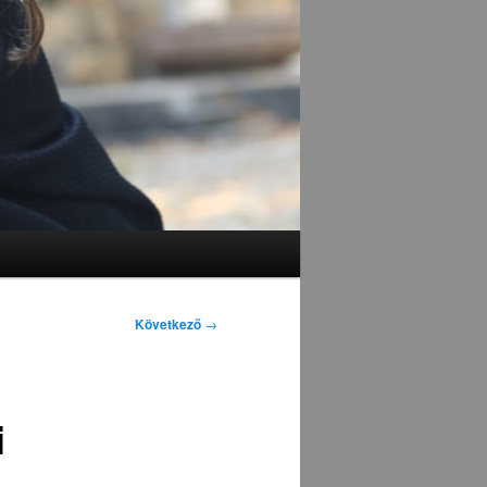
Következő
→
i