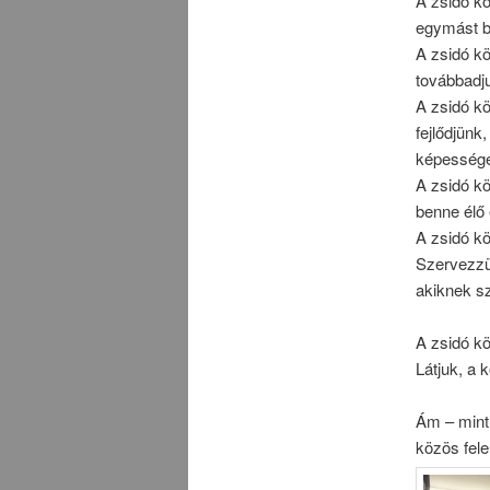
A zsidó kö
egymást
b
A zsidó k
továbbadj
A zsidó kö
fejlődjünk
képessége
A zsidó kö
benne élő
A zsidó kö
Szervezzü
akiknek s
A zsidó k
Látjuk, a 
Ám – mint 
közös fele