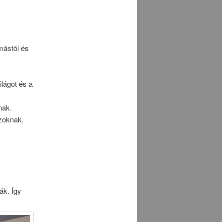
mástól és
lágot és a
nak.
zoknak,
!
ák. Így