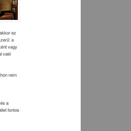
 akkor ez
zerű: a
ként vagy
l való
tthon nem
 és a
let fontos