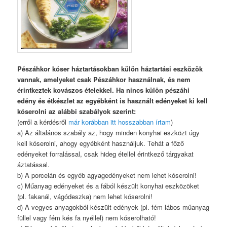
Pészáhkor kóser háztartásokban külön háztartási eszközök
vannak, amelyeket csak Pészáhkor használnak, és nem
érintkeztek kovászos ételekkel. Ha nincs külön pészáhi
edény és étkészlet az egyébként is használt edényeket ki kell
kóserolni az alábbi szabályok szerint:
(erről a kérdésről
már korábban itt hosszabban írtam
)
a) Az általános szabály az, hogy minden konyhai eszközt úgy
kell kóserolni, ahogy egyébként használjuk. Tehát a főző
edényeket forralással, csak hideg étellel érintkező tárgyakat
áztatással.
b) A porcelán és egyéb agyagedényeket nem lehet kóserolni!
c) Műanyag edényeket és a fából készült konyhai eszközöket
(pl. fakanál, vágódeszka) nem lehet kóserolni!
d) A vegyes anyagokból készült edények (pl. fém lábos műanyag
füllel vagy fém kés fa nyéllel) nem kóserolható!