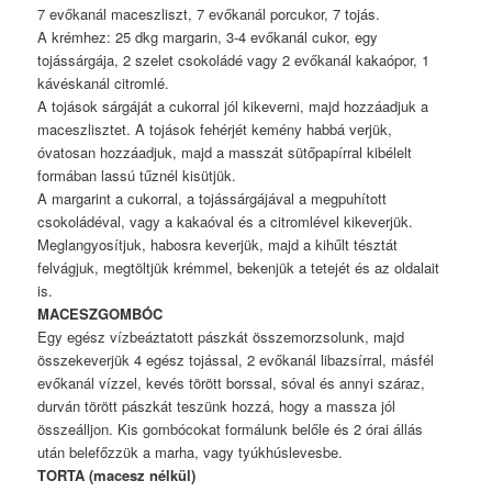
7 evőkanál maceszliszt, 7 evőkanál porcukor, 7 tojás.
A krémhez: 25 dkg margarin, 3-4 evőkanál cukor, egy
tojássárgája, 2 szelet csokoládé vagy 2 evőkanál kakaópor, 1
kávéskanál citromlé.
A tojások sárgáját a cukorral jól kikeverni, majd hozzáadjuk a
maceszlisztet. A tojások fehérjét kemény habbá verjük,
óvatosan hozzáadjuk, majd a masszát sütőpapírral kibélelt
formában lassú tűznél kisütjük.
A margarint a cukorral, a tojássárgájával a megpuhított
csokoládéval, vagy a kakaóval és a citromlével kikeverjük.
Meglangyosítjuk, habosra keverjük, majd a kihűlt tésztát
felvágjuk, megtöltjük krémmel, bekenjük a tetejét és az oldalait
is.
MACESZGOMBÓC
Egy egész vízbeáztatott pászkát összemorzsolunk, majd
összekeverjük 4 egész tojással, 2 evőkanál libazsírral, másfél
evőkanál vízzel, kevés törött borssal, sóval és annyi száraz,
durván törött pászkát teszünk hozzá, hogy a massza jól
összeálljon. Kis gombócokat formálunk belőle és 2 órai állás
után belefőzzük a marha, vagy tyúkhúslevesbe.
TORTA (macesz nélkül)