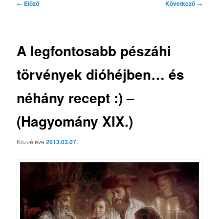
Bejegyzés
←
Előző
Következő
→
navigáció
A legfontosabb pészáhi
törvények dióhéjben… és
néhány recept :) –
(Hagyomány XIX.)
Közzétéve
2013.03.07.