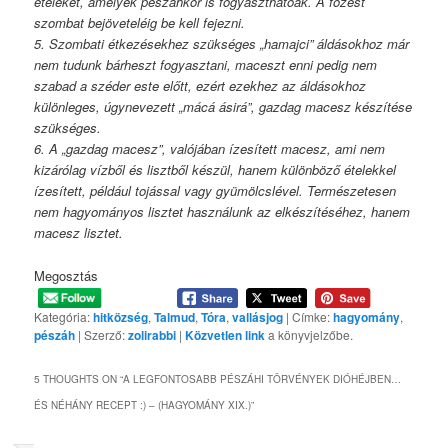
ételeket, amelyek pészáhkor is fogyaszthatóak. A főzést
szombat bejöveteléig be kell fejezni.
5. Szombati étkezésekhez szükséges „hamajci” áldásokhoz már
nem tudunk bárheszt fogyasztani, maceszt enni pedig nem
szabad a széder este előtt, ezért ezekhez az áldásokhoz
különleges, úgynevezett „mácá ásirá”, gazdag macesz készítése
szükséges.
6. A „gazdag macesz”, valójában ízesített macesz, ami nem
kizárólag vízből és lisztből készül, hanem különböző ételekkel
ízesített, például tojással vagy gyümölcslével. Természetesen
nem hagyományos lisztet használunk az elkészítéséhez, hanem
macesz lisztet.
Megosztás
Kategória:
hitközség
,
Talmud
,
Tóra
,
vallásjog
| Címke:
hagyomány
,
pészáh
| Szerző:
zolirabbi
|
Közvetlen link
a könyvjelzőbe.
5 THOUGHTS ON “
A LEGFONTOSABB PÉSZÁHI TÖRVÉNYEK DIÓHÉJBEN…
ÉS NÉHÁNY RECEPT :) – (HAGYOMÁNY XIX.)
”