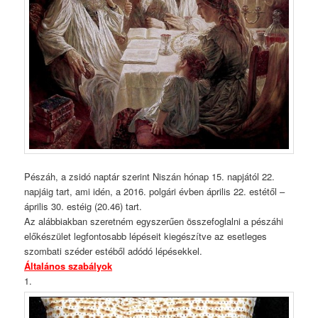
Pészáh, a zsidó naptár szerint Niszán hónap 15. napjától 22.
napjáig tart, ami idén, a 2016. polgári évben április 22. estétől –
április 30. estéig (20.46) tart.
Az alábbiakban szeretném egyszerűen összefoglalni a pészáhi
előkészület legfontosabb lépéseit kiegészítve az esetleges
szombati széder estéből adódó lépésekkel.
Általános szabályok
1.