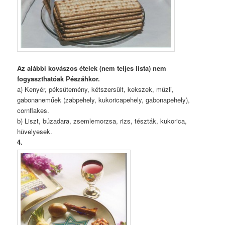
Az alábbi kovászos ételek (nem teljes lista) nem
fogyaszthatóak Pészáhkor.
a) Kenyér, péksütemény, kétszersült, kekszek, müzli,
gabonaneműek (zabpehely, kukoricapehely, gabonapehely),
cornflakes.
b) Liszt, búzadara, zsemlemorzsa, rizs, tészták, kukorica,
hüvelyesek.
4.