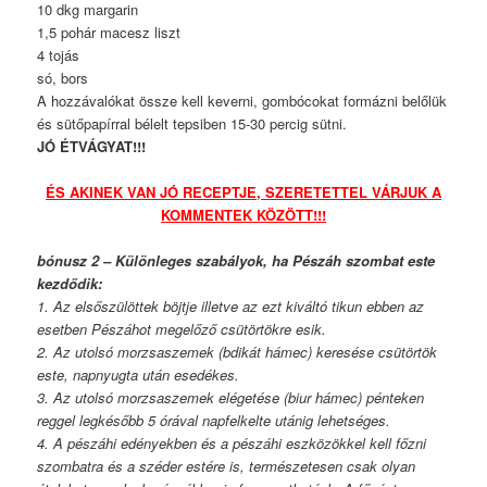
10 dkg margarin
1,5 pohár macesz liszt
4 tojás
só, bors
A hozzávalókat össze kell keverni, gombócokat formázni belőlük
és sütőpapírral bélelt tepsiben 15-30 percig sütni.
JÓ ÉTVÁGYAT!!!
ÉS AKINEK VAN JÓ RECEPTJE, SZERETETTEL VÁRJUK A
KOMMENTEK KÖZÖTT!!!
bónusz 2 – Különleges szabályok, ha Pészáh szombat este
kezdődik:
1. Az elsőszülöttek böjtje illetve az ezt kiváltó tikun ebben az
esetben Pészáhot megelőző csütörtökre esik.
2. Az utolsó morzsaszemek (bdikát hámec) keresése csütörtök
este, napnyugta után esedékes.
3. Az utolsó morzsaszemek elégetése (biur hámec) pénteken
reggel legkésőbb 5 órával napfelkelte utánig lehetséges.
4. A pészáhi edényekben és a pészáhi eszközökkel kell főzni
szombatra és a széder estére is, természetesen csak olyan