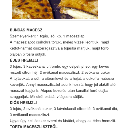
BUNDÁS MACESZ
Személyenként 1 tojás, só, kb. 1 maceszlap.
A maceszlapot csíkokra törjük, meleg vízzel leöntjük, majd
kettőt-hármat összeragasztva a tojásba mártjuk, majd forró
olajban pirosra sütjük.
ÉDES HREMZLI
3 tojás, 3 kávéskanál citromlé, egy csipetnyi só, egy kevés
reszelt citromhéj, 2 evőkanál maceszliszt, 2 evőkanál cukor
A tojásokat, a sót, a citromlevet és a héját, a cukorral habosra
keverjük. Annyi maceszlisztet adunk hozzá, hogy jól alakítható
masszát kapjunk. Alapos keverés után kanállal forró olajba
szaggatjuk. Mindkét oldalát világosra sütjük.
DIÓS HREMZLI
3 tojás, 3 evőkanál cukor, 3 kávéskanál citromlé, 3 evőkanál dió,
3 evőkanál maceszliszt.
Ugyanúgy kell összekeverni és kisütni, ahogy az édes hremzlit.
TORTA MACESZLISZTBŐL