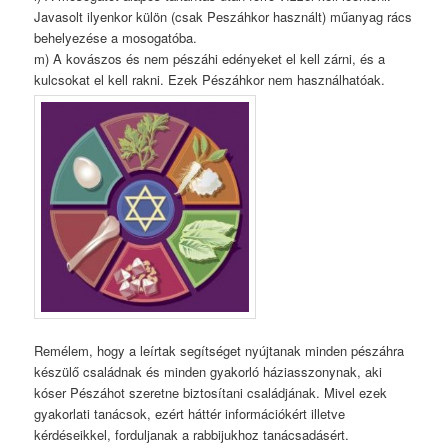
Javasolt ilyenkor külön (csak Peszáhkor használt) műanyag rács
behelyezése a mosogatóba.
m) A kovászos és nem pészáhi edényeket el kell zárni, és a
kulcsokat el kell rakni. Ezek Pészáhkor nem használhatóak.
Remélem, hogy a leírtak segítséget nyújtanak minden pészáhra
készülő családnak és minden gyakorló háziasszonynak, aki
kóser Pészáhot szeretne biztosítani családjának. Mivel ezek
gyakorlati tanácsok, ezért háttér információkért illetve
kérdéseikkel, forduljanak a rabbijukhoz tanácsadásért.