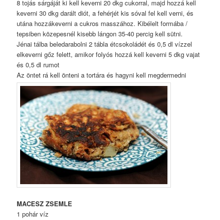
8 tojás sárgáját ki kell keverni 20 dkg cukorral, majd hozzá kell
keverni 30 dkg darált diót, a fehérjét kis sóval fel kell verni, és
utána hozzákeverni a cukros masszához. Kibélelt formába /
tepsiben közepesnél kisebb lángon 35-40 percig kell sütni.
Jénai tálba beledarabolni 2 tábla étcsokoládét és 0,5 dl vízzel
elkeverni gőz felett, amikor folyós hozzá kell keverni 5 dkg vajat
és 0,5 dl rumot
Az öntet rá kell önteni a tortára és hagyni kell megdermedni
MACESZ ZSEMLE
1 pohár víz