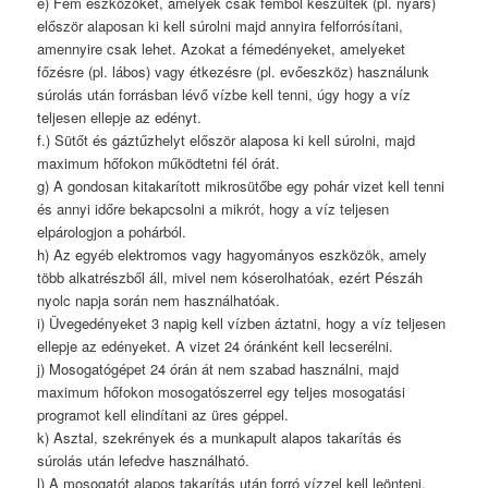
e) Fém eszközöket, amelyek csak fémből készültek (pl. nyárs)
először alaposan ki kell súrolni majd annyira felforrósítani,
amennyire csak lehet. Azokat a fémedényeket, amelyeket
főzésre (pl. lábos) vagy étkezésre (pl. evőeszköz) használunk
súrolás után forrásban lévő vízbe kell tenni, úgy hogy a víz
teljesen ellepje az edényt.
f.) Sütőt és gáztűzhelyt először alaposa ki kell súrolni, majd
maximum hőfokon működtetni fél órát.
g) A gondosan kitakarított mikrosütőbe egy pohár vizet kell tenni
és annyi időre bekapcsolni a mikrót, hogy a víz teljesen
elpárologjon a pohárból.
h) Az egyéb elektromos vagy hagyományos eszközök, amely
több alkatrészből áll, mivel nem kóserolhatóak, ezért Pészáh
nyolc napja során nem használhatóak.
i) Üvegedényeket 3 napig kell vízben áztatni, hogy a víz teljesen
ellepje az edényeket. A vizet 24 óránként kell lecserélni.
j) Mosogatógépet 24 órán át nem szabad használni, majd
maximum hőfokon mosogatószerrel egy teljes mosogatási
programot kell elindítani az üres géppel.
k) Asztal, szekrények és a munkapult alapos takarítás és
súrolás után lefedve használható.
l) A mosogatót alapos takarítás után forró vízzel kell leönteni.