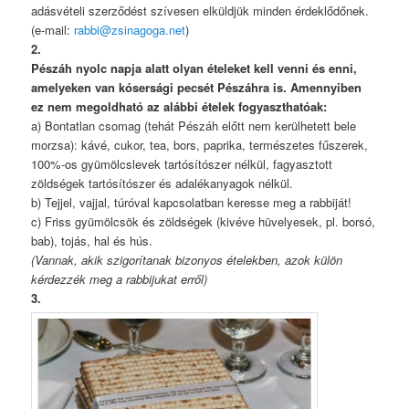
adásvételi szerződést szívesen elküldjük minden érdeklődőnek.
(e-mail:
rabbi@zsinagoga.net
)
2.
Pészáh nyolc napja alatt olyan ételeket kell venni és enni,
amelyeken van kósersági pecsét Pészáhra is. Amennyiben
ez nem megoldható az alábbi ételek fogyaszthatóak:
a) Bontatlan csomag (tehát Pészáh előtt nem kerülhetett bele
morzsa): kávé, cukor, tea, bors, paprika, természetes fűszerek,
100%-os gyümölcslevek tartósítószer nélkül, fagyasztott
zöldségek tartósítószer és adalékanyagok nélkül.
b) Tejjel, vajjal, túróval kapcsolatban keresse meg a rabbiját!
c) Friss gyümölcsök és zöldségek (kivéve hüvelyesek, pl. borsó,
bab), tojás, hal és hús.
(Vannak, akik szigorítanak bizonyos ételekben, azok külön
kérdezzék meg a rabbijukat erről)
3.