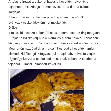
A tojás sárgáját a cukorral habosra keverjük, felverjük a
tojáshabot, hozzáadjuk a maceszlisztet, a diót, a cukros
sárgáját.
Kikent, maceszliszttel megszórt tepsiben megsütjük.
Dió- vagy csokoládékrémmel megkenjük.
Diókrém
1 tojás, fél csésze cukor, fél csésze darált dió, 25 dkg margarin
A tojást összekeverjük a cukorral és a darált dióval. Lábosban
kis lángon összefőzzük, ha túl sűrű, kevés vizet öntünk hozzá.
Még forrón hozzáadjuk a margarint és addig keverjük, amíg
elolvad. Hűtőben jól kifagyasztjuk, majd habverővel felverjük.
Ugyanígy készül a csokoládékrém, csak ebben az esetben a
tojáshoz 2 kanál kakaóport keverünk.