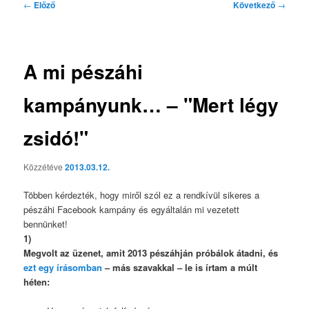
Bejegyzés
←
Előző
Következő
→
navigáció
A mi pészáhi
kampányunk… – "Mert légy
zsidó!"
Közzétéve
2013.03.12.
Többen kérdezték, hogy miről szól ez a rendkívül sikeres a
pészáhi Facebook kampány és egyáltalán mi vezetett
bennünket!
1)
Megvolt az üzenet, amit 2013 pészáhján próbálok átadni, és
ezt egy írásomban
– más szavakkal – le is írtam a múlt
héten: