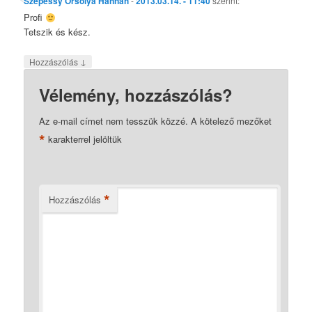
Szepessy Orsolya Hannah
-
2013.03.14. - 11:40
szerint:
Profi
Tetszik és kész.
↓
Hozzászólás
Vélemény, hozzászólás?
Az e-mail címet nem tesszük közzé.
A kötelező mezőket
*
karakterrel jelöltük
*
Hozzászólás