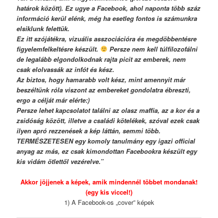
határok között). Ez ugye a Facebook, ahol naponta több száz
információ kerül elénk, még ha esetleg fontos is számunkra
elsiklunk felettük.
Ez itt szójátékra, vizuális asszociációra és megdöbbentésre
figyelemfelkeltésre készült.
Persze nem kell túlfilozofálni
de legalább elgondolkodnak rajta picit az emberek, nem
csak elolvassák az infót és kész.
Az biztos, hogy hamarabb volt kész, mint amennyit már
beszéltünk róla viszont az embereket gondolatra ébreszti,
ergo a célját már elérte:)
Persze lehet kapcsolatot találni az olasz maffia, az a kor és a
zsidóság között, illetve a családi kötelékek, szóval ezek csak
ilyen apró rezzenések a kép láttán, semmi több.
TERMÉSZETESEN egy komoly tanulmány egy igazi official
anyag az más, ez csak kimondottan Facebookra készült egy
kis vidám ötlettől vezérelve.”
Akkor jöjjenek a képek, amik mindennél többet mondanak!
(egy kis viccel!)
1) A Facebook-os „cover” képek