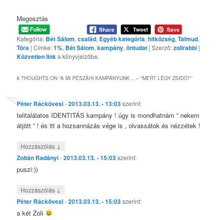
Megosztás
Kategória:
Bét Sálom
,
család
,
Egyéb kategória
,
hitközség
,
Talmud
,
Tóra
| Címke:
1%
,
Bét Sálom
,
kampány
,
öntudat
| Szerző:
zolirabbi
|
Közvetlen link
a könyvjelzőbe.
8 THOUGHTS ON “
A MI PÉSZÁHI KAMPÁNYUNK… – "MERT LÉGY ZSIDÓ!"
”
Péter Ráckövesi
-
2013.03.13. - 13:03
szerint:
telitalálatos IDENTITÁS kampány ! úgy is mondhatnám ” nekem
átjött ” ! és itt a hozsannázás vége is , olvassátok és nézzétek !
↓
Hozzászólás
Zoltán Radányi
-
2013.03.13. - 15:03
szerint:
puszi:))
↓
Hozzászólás
Péter Ráckövesi
-
2013.03.13. - 15:03
szerint:
a két Zoli