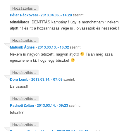
↓
Hozzászólás
Péter Ráckövesi
-
2013.04.06. - 14:28
szerint:
telitalálatos IDENTITÁS kampány ! úgy is mondhatnám ” nekem
átjött ” ! és itt a hozsannázás vége is , olvassátok és nézzétek !
↓
Hozzászólás
Matusik Ágnes
-
2013.03.13. - 16:32
szerint:
Nekem is nagyon tetszett, nagyon átjött!
Talán még azzal
egészíteném ki, hogy légy büszke!
↓
Hozzászólás
Dóra Lomb
-
2013.03.14. - 07:08
szerint:
Ez csúcs!!!
↓
Hozzászólás
Radnóti Zoltán
-
2013.03.14. - 09:23
szerint:
tetszik?
↓
Hozzászólás