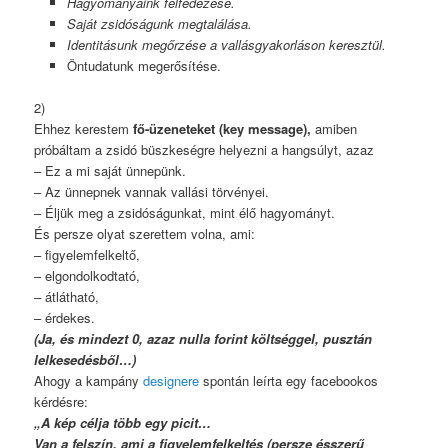
Hagyományaink felfedezése.
Saját zsidóságunk megtalálása.
Identitásunk megőrzése a vallásgyakorláson keresztül.
Öntudatunk megerősítése.
2)
Ehhez kerestem
fő-üzeneteket (key message),
amiben
próbáltam a zsidó büszkeségre helyezni a hangsúlyt, azaz
– Ez a mi saját ünnepünk.
– Az ünnepnek vannak vallási törvényei.
– Éljük meg a zsidóságunkat, mint élő hagyományt.
És persze olyat szerettem volna, ami:
– figyelemfelkeltő,
– elgondolkodtató,
– átlátható,
– érdekes.
(Ja, és mindezt 0, azaz nulla forint költséggel, pusztán
lelkesedésből…)
Ahogy a kampány
designere
spontán leírta egy facebookos
kérdésre:
„A kép célja több egy picit…
Van a felszín, ami a figyelemfelkeltés (persze ésszerű