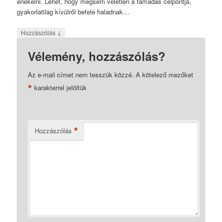
énekelni. Lehet, hogy mégsem véletlen a támadás célpontja,
gyakorlatilag kívülről befelé haladnak…
↓
Hozzászólás
Vélemény, hozzászólás?
Az e-mail címet nem tesszük közzé.
A kötelező mezőket
*
karakterrel jelöltük
*
Hozzászólás