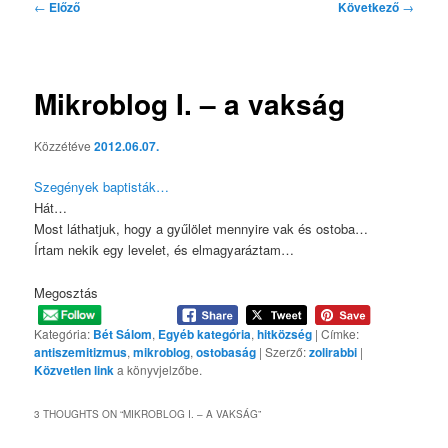
Bejegyzés
←
Előző
Következő
→
navigáció
Mikroblog I. – a vakság
Közzétéve
2012.06.07.
Szegények baptisták…
Hát…
Most láthatjuk, hogy a gyűlölet mennyire vak és ostoba…
Írtam nekik egy levelet, és elmagyaráztam…
Megosztás
Kategória:
Bét Sálom
,
Egyéb kategória
,
hitközség
| Címke:
antiszemitizmus
,
mikroblog
,
ostobaság
| Szerző:
zolirabbi
|
Közvetlen link
a könyvjelzőbe.
3 THOUGHTS ON “
MIKROBLOG I. – A VAKSÁG
”