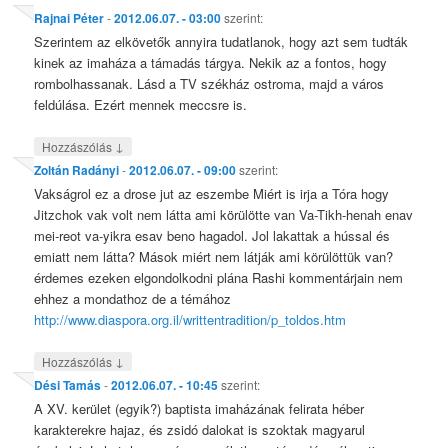
Rajnai Péter
-
2012.06.07. - 03:00
szerint:
Szerintem az elkövetők annyira tudatlanok, hogy azt sem tudták
kinek az imaháza a támadás tárgya. Nekik az a fontos, hogy
rombolhassanak. Lásd a TV székház ostroma, majd a város
feldúlása. Ezért mennek meccsre is.
↓
Hozzászólás
Zoltán Radányi
-
2012.06.07. - 09:00
szerint:
Vakságrol ez a drose jut az eszembe Miért is irja a Tóra hogy
Jitzchok vak volt nem látta ami körülötte van Va-Tikh-henah enav
mei-reot va-yikra esav beno hagadol. Jol lakattak a hússal és
emiatt nem látta? Mások miért nem látják ami körülöttük van?
érdemes ezeken elgondolkodni plána Rashi kommentárjain nem
ehhez a mondathoz de a témához
http://www.diaspora.org.il/writtentradition/p_toldos.htm
↓
Hozzászólás
Dési Tamás
-
2012.06.07. - 10:45
szerint:
A XV. kerület (egyik?) baptista imaházának felirata héber
karakterekre hajaz, és zsidó dalokat is szoktak magyarul