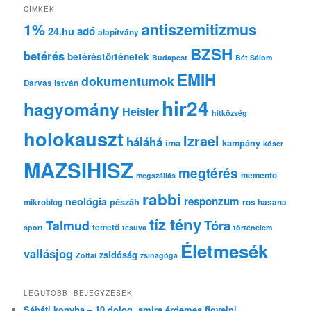
e
CÍMKÉK
s
1%
antiszemitizmus
adó
24.hu
é
alapítvány
s
BZSH
betérés
betéréstörténetek
Budapest
Bét Sálom
EMIH
dokumentumok
Darvas István
hir24
hagyomány
Heisler
hitközség
holokauszt
Izrael
háláhá
ima
kampány
kóser
MAZSIHISZ
megtérés
memento
megszállás
rabbi
responzum
neológia
pészáh
mikroblog
ros hasana
tíz tény
Tóra
Talmud
temető
sport
tesuva
történelem
Életmesék
vallásjog
zsidóság
Zoltai
zsinagóga
LEGUTÓBBI BEJEGYZÉSEK
Sábáti konyha – 10 dolog, amire érdemes figyelni