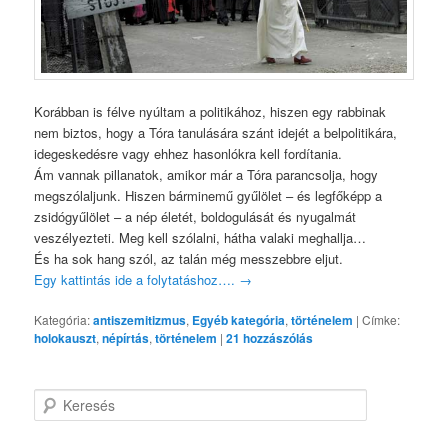
Korábban is félve nyúltam a politikához, hiszen egy rabbinak
nem biztos, hogy a Tóra tanulására szánt idejét a belpolitikára,
idegeskedésre vagy ehhez hasonlókra kell fordítania.
Ám vannak pillanatok, amikor már a Tóra parancsolja, hogy
megszólaljunk. Hiszen bárminemű gyűlölet – és legfőképp a
zsidógyűlölet – a nép életét, boldogulását és nyugalmát
veszélyezteti. Meg kell szólalni, hátha valaki meghallja…
És ha sok hang szól, az talán még messzebbre eljut.
Egy kattintás ide a folytatáshoz….
→
Kategória:
antiszemitizmus
,
Egyéb kategória
,
történelem
|
Címke:
holokauszt
,
népírtás
,
történelem
|
21
hozzászólás
K
e
r