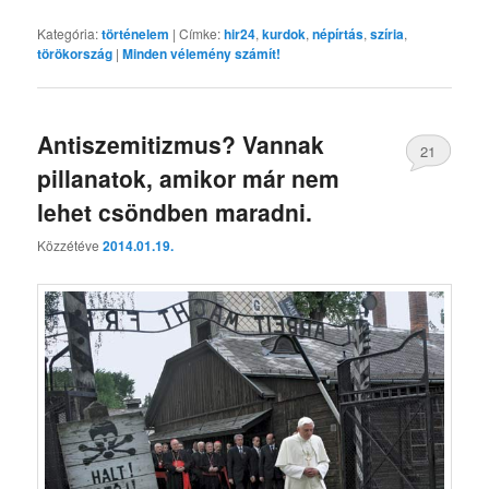
Kategória:
történelem
|
Címke:
hir24
,
kurdok
,
népírtás
,
szíria
,
törökország
|
Minden vélemény számít!
Antiszemitizmus? Vannak
21
pillanatok, amikor már nem
lehet csöndben maradni.
Közzétéve
2014.01.19.