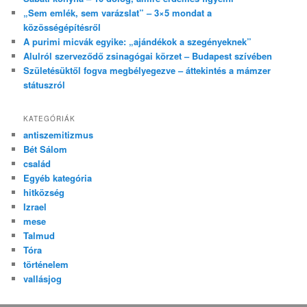
„Sem emlék, sem varázslat” – 3×5 mondat a
közösségépítésről
A purimi micvák egyike: „ajándékok a szegényeknek”
Alulról szerveződő zsinagógai körzet – Budapest szívében
Születésüktől fogva megbélyegezve – áttekintés a mámzer
státuszról
KATEGÓRIÁK
antiszemitizmus
Bét Sálom
család
Egyéb kategória
hitközség
Izrael
mese
Talmud
Tóra
történelem
vallásjog