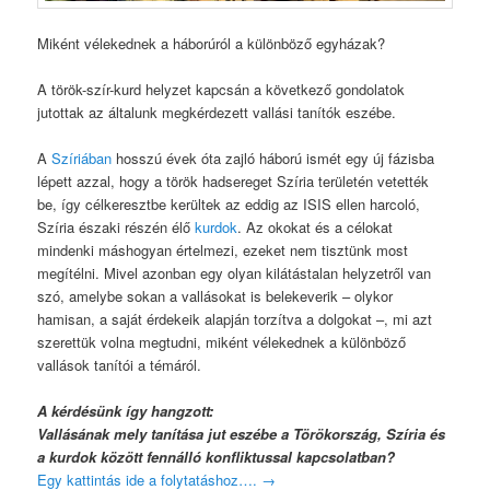
Miként vélekednek a háborúról a különböző egyházak?
A török-szír-kurd helyzet kapcsán a következő gondolatok
jutottak az általunk megkérdezett vallási tanítók eszébe.
A
Szíriában
hosszú évek óta zajló háború ismét egy új fázisba
lépett azzal, hogy a török hadsereget Szíria területén vetették
be, így célkeresztbe kerültek az eddig az ISIS ellen harcoló,
Szíria északi részén élő
kurdok
. Az okokat és a célokat
mindenki máshogyan értelmezi, ezeket nem tisztünk most
megítélni. Mivel azonban egy olyan kilátástalan helyzetről van
szó, amelybe sokan a vallásokat is belekeverik – olykor
hamisan, a saját érdekeik alapján torzítva a dolgokat –, mi azt
szerettük volna megtudni, miként vélekednek a különböző
vallások tanítói a témáról.
A kérdésünk így hangzott:
Vallásának mely tanítása jut eszébe a Törökország, Szíria és
a kurdok között fennálló konfliktussal kapcsolatban?
Egy kattintás ide a folytatáshoz….
→