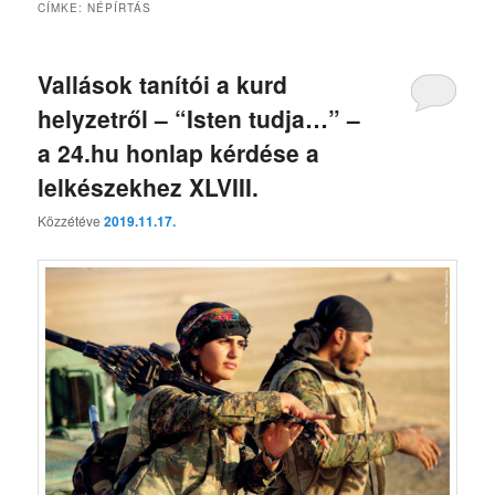
CÍMKE:
NÉPÍRTÁS
Vallások tanítói a kurd
helyzetről – “Isten tudja…” –
a 24.hu honlap kérdése a
lelkészekhez XLVIII.
Közzétéve
2019.11.17.