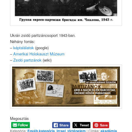
Ukrán zsidó partizáncsoport 1943-ban.
Néhány forrás:
–
képtalálatok
(google)
–
Amerikai Holokauszt Múzeum
–
Zsidó partizánok
(wiki)
Megosztás
Kategória:
Egyéb kategória
,
Izrael
,
történelem
| Címke:
akadámia
,