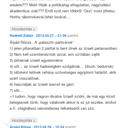
eredete??? Miért tiltják a politikailag elfogulatlan, nagytudású
akadémikus urak??? Erről szól,nem többről. Oszt’ most jöhetsz
Horthy tábornokaival,fehér lovával….
↓
Hozzászólás
Radnóti Zoltán
-
2013.04.27. - 21:36
szerint:
Árpád Rózsa , A „palesztin partizánok”
1) jelen pillanatban 2 párttal is bent ülnek az izraeli parlamentben.
2) Nem kell szembenézniük azzal, ami szíriában zajlik
3) járhatnak izraeli egyetemekre
4) sőt… az izraeli hadseregben szolgálnak… (druzk, beduinok)
5) időnként lelőnek néhány szövetséges egyiptomi határőrt, akik
ezért visszalőnek.
6) használják az izraeli áramot és gázt.
7) stb…
+1 tudom, hogy nagyon divatos Izraelt szidni, de már egy kicsit
betegesnek tűnik, hogy valakinek akkor is ez jut eszébe, amikor
a II. világháború németellenes felkeléséről van szó.
↓
Hozzászólás
Árpád Rózsa
-
2013.04.28. - 10:54
szerint: