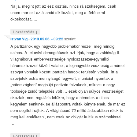
Na ja, megint jött az ész osztás, nincs rá szükségem, csak
unom már ezt az állandó sikítozást, meg a történelmi
okoskodást…..
↓
Hozzászólás
Istvan Vig
-
2013.05.06. - 09:22
szerint:
A partizánok egy nagyobb problémakör részei, még mindig,
sajnos. A tel-avivi demográfusok azt írják, hogy a zsidóság II.
vilagháborús embervesztesége nyolcszázezer-egymillió
háromszázezer között valahol, a legnagyobb veszteség a német-
szovjet vonalak közötti partizán harcok területén voltak. Itt a
szovjetek extra mennyiségü fegyvert, municiót nyomtak a
„hátországban” megbújó partizán falvaknak, miknek a nagy
többsége zsidó település volt … ezek olyan súlyos veszteséget
okoztak, nem reguláris létükre, hogy a németek a nincs
kegyelem senkinek se álláspontra voltak kénytelenek, de már ez
sem segített rajtuk. A világháború 72 millió áldozatában róluk is
meg kell emlékezni, nem csak az obligát kultikus számolással
…
↓
Hozzászólás