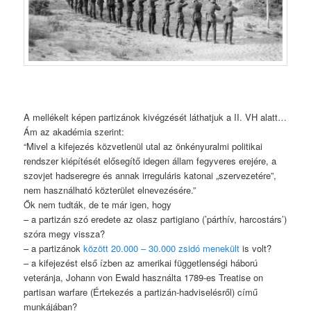
A mellékelt képen partizánok kivégzését láthatjuk a II. VH alatt…
Ám az akadémia szerint:
“Mivel a kifejezés közvetlenül utal az önkényuralmi politikai
rendszer kiépítését elősegítő idegen állam fegyveres erejére, a
szovjet hadseregre és annak irreguláris katonai „szervezetére”,
nem használható közterület elnevezésére.”
Ők nem tudták, de te már igen, hogy
– a partizán szó eredete az olasz partigiano (’párthív, harcostárs’)
szóra megy vissza?
– a partizánok
között 20.000 – 30.000 zsidó menekült
is volt?
– a kifejezést első ízben az amerikai függetlenségi háború
veteránja, Johann von Ewald használta 1789-es Treatise on
partisan warfare (Értekezés a partizán-hadviselésről) című
munkájában?