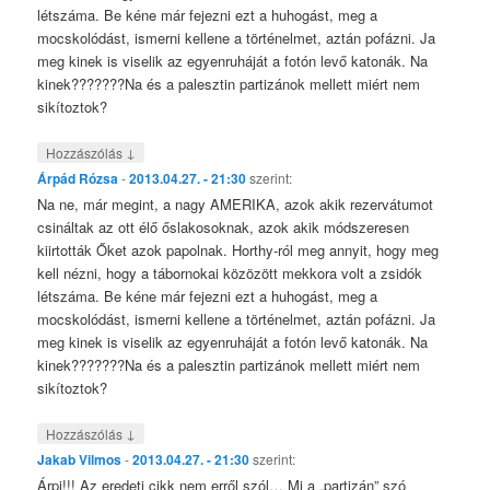
létszáma. Be kéne már fejezni ezt a huhogást, meg a
mocskolódást, ismerni kellene a történelmet, aztán pofázni. Ja
meg kinek is viselik az egyenruháját a fotón levő katonák. Na
kinek???????Na és a palesztin partizánok mellett miért nem
sikítoztok?
↓
Hozzászólás
Árpád Rózsa
-
2013.04.27. - 21:30
szerint:
Na ne, már megint, a nagy AMERIKA, azok akik rezervátumot
csináltak az ott élő őslakosoknak, azok akik módszeresen
kiirtották Őket azok papolnak. Horthy-ról meg annyit, hogy meg
kell nézni, hogy a tábornokai közözött mekkora volt a zsidók
létszáma. Be kéne már fejezni ezt a huhogást, meg a
mocskolódást, ismerni kellene a történelmet, aztán pofázni. Ja
meg kinek is viselik az egyenruháját a fotón levő katonák. Na
kinek???????Na és a palesztin partizánok mellett miért nem
sikítoztok?
↓
Hozzászólás
Jakab Vilmos
-
2013.04.27. - 21:30
szerint:
Árpi!!! Az eredeti cikk nem erről szól… Mi a „partizán” szó