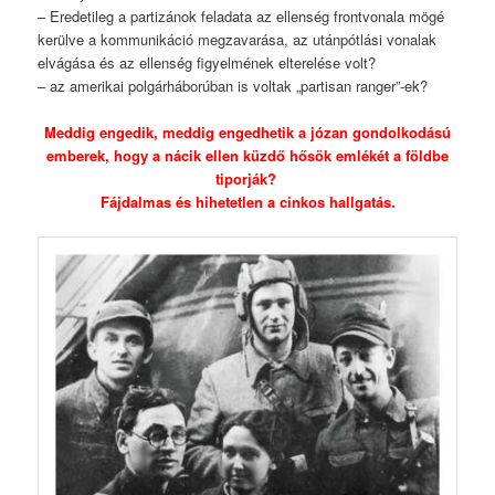
– Eredetileg a partizánok feladata az ellenség frontvonala mögé
kerülve a kommunikáció megzavarása, az utánpótlási vonalak
elvágása és az ellenség figyelmének elterelése volt?
– az amerikai polgárháborúban is voltak „partisan ranger”-ek?
Meddig engedik, meddig engedhetik a józan gondolkodású
emberek, hogy a nácik ellen küzdő hősök emlékét a földbe
tiporják?
Fájdalmas és hihetetlen a cinkos hallgatás.