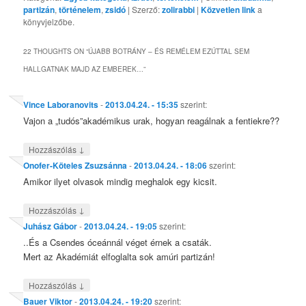
partizán
,
történelem
,
zsidó
| Szerző:
zolirabbi
|
Közvetlen link
a
könyvjelzőbe.
22 THOUGHTS ON “
ÚJABB BOTRÁNY – ÉS REMÉLEM EZÚTTAL SEM
HALLGATNAK MAJD AZ EMBEREK…
”
Vince Laboranovits
-
2013.04.24. - 15:35
szerint:
Vajon a „tudós”akadémikus urak, hogyan reagálnak a fentiekre??
↓
Hozzászólás
Onofer-Köteles Zsuzsánna
-
2013.04.24. - 18:06
szerint:
Amikor ilyet olvasok mindig meghalok egy kicsit.
↓
Hozzászólás
Juhász Gábor
-
2013.04.24. - 19:05
szerint:
..És a Csendes óceánnál véget érnek a csaták.
Mert az Akadémiát elfoglalta sok amúri partizán!
↓
Hozzászólás
Bauer Viktor
-
2013.04.24. - 19:20
szerint: