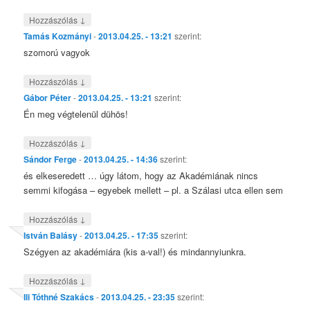
↓
Hozzászólás
Tamás Kozmányi
-
2013.04.25. - 13:21
szerint:
szomorú vagyok
↓
Hozzászólás
Gábor Péter
-
2013.04.25. - 13:21
szerint:
Én meg végtelenül dühös!
↓
Hozzászólás
Sándor Ferge
-
2013.04.25. - 14:36
szerint:
és elkeseredett … úgy látom, hogy az Akadémiának nincs
semmi kifogása – egyebek mellett – pl. a Szálasi utca ellen sem
↓
Hozzászólás
István Balásy
-
2013.04.25. - 17:35
szerint:
Szégyen az akadémiára (kis a-val!) és mindannyiunkra.
↓
Hozzászólás
Ili Tóthné Szakács
-
2013.04.25. - 23:35
szerint: