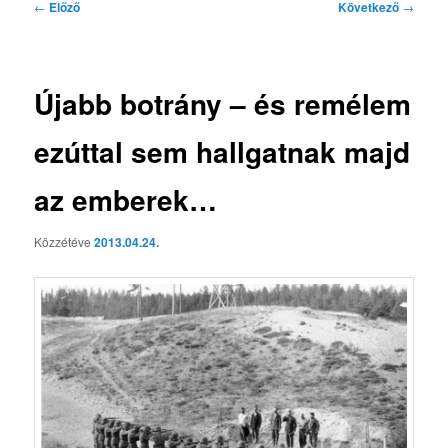
Bejegyzés
←
Előző
Következő
→
navigáció
Újabb botrány – és remélem
ezúttal sem hallgatnak majd
az emberek…
Közzétéve
2013.04.24.