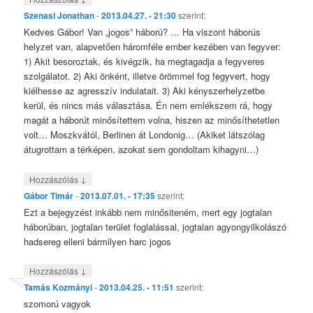
Szenasi Jonathan
-
2013.04.27. - 21:30
szerint:
Kedves Gábor! Van „jogos” háború? … Ha viszont háborús
helyzet van, alapvetően háromféle ember kezében van fegyver:
1) Akit besoroztak, és kivégzik, ha megtagadja a fegyveres
szolgálatot. 2) Aki önként, illetve örömmel fog fegyvert, hogy
kiélhesse az agresszív indulatait. 3) Aki kényszerhelyzetbe
kerül, és nincs más választása. Én nem emlékszem rá, hogy
magát a háborút minősítettem volna, hiszen az minősíthetetlen
volt… Moszkvától, Berlinen át Londonig… (Akiket látszólag
átugrottam a térképen, azokat sem gondoltam kihagyni…)
↓
Hozzászólás
Gábor Timár
-
2013.07.01. - 17:35
szerint:
Ezt a bejegyzést inkább nem minősiteném, mert egy jogtalan
háborúban, jogtalan terület foglalással, jogtalan agyongyilkolászó
hadsereg elleni bármilyen harc jogos
↓
Hozzászólás
Tamás Kozmányi
-
2013.04.25. - 11:51
szerint:
szomorú vagyok