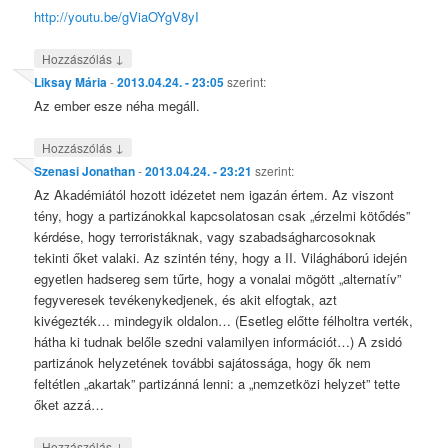
http://youtu.be/gViaOYgV8yI
↓
Hozzászólás
Liksay Mária
-
2013.04.24. - 23:05
szerint:
Az ember esze néha megáll.
↓
Hozzászólás
Szenasi Jonathan
-
2013.04.24. - 23:21
szerint:
Az Akadémiától hozott idézetet nem igazán értem. Az viszont
tény, hogy a partizánokkal kapcsolatosan csak „érzelmi kötődés”
kérdése, hogy terroristáknak, vagy szabadságharcosoknak
tekinti őket valaki. Az szintén tény, hogy a II. Világháború idején
egyetlen hadsereg sem tűrte, hogy a vonalai mögött „alternatív”
fegyveresek tevékenykedjenek, és akit elfogtak, azt
kivégezték… mindegyik oldalon… (Esetleg előtte félholtra verték,
hátha ki tudnak belőle szedni valamilyen információt…) A zsidó
partizánok helyzetének további sajátossága, hogy ők nem
feltétlen „akartak” partizánná lenni: a „nemzetközi helyzet” tette
őket azzá…
↓
Hozzászólás