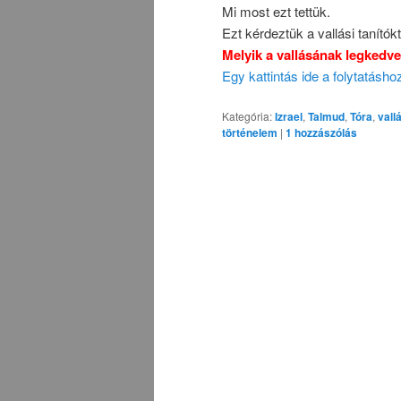
Mi most ezt tettük.
Ezt kérdeztük a vallási tanítókt
Melyik a vallásának legkedv
Egy kattintás ide a folytatásh
Kategória:
Izrael
,
Talmud
,
Tóra
,
vall
történelem
|
1
hozzászólás