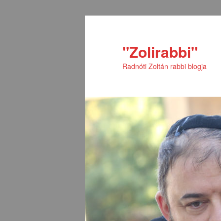
Tovább
Tovább
az
a
elsődleges
másodlagos
"Zolirabbi"
tartalomra
tartalomra
Radnóti Zoltán rabbi blogja