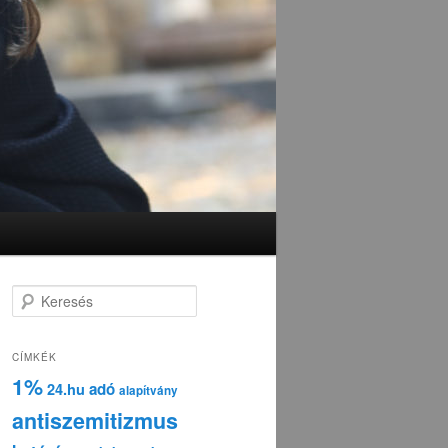
K
e
r
e
CÍMKÉK
s
1%
adó
24.hu
é
alapítvány
s
antiszemitizmus