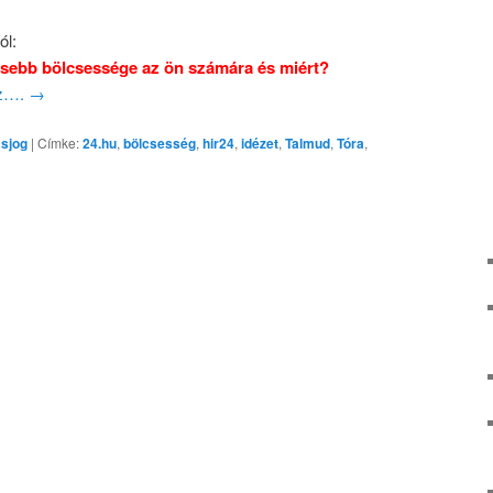
ól:
esebb bölcsessége az ön számára és miért?
oz….
→
ásjog
|
Címke:
24.hu
,
bölcsesség
,
hir24
,
idézet
,
Talmud
,
Tóra
,