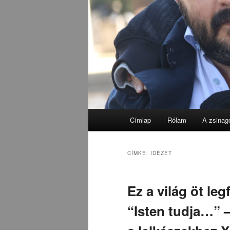
Fő
Címlap
Rólam
A zsinag
menü
CÍMKE:
IDÉZET
Ez a világ öt l
“Isten tudja…” 