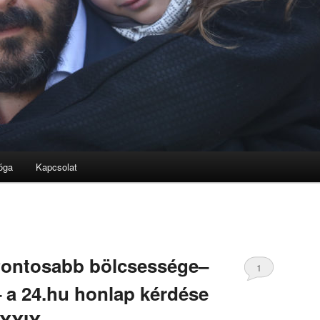
óga
Kapcsolat
egfontosabb bölcsessége–
1
– a 24.hu honlap kérdése