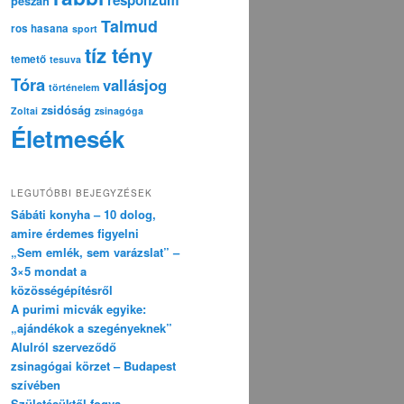
pészáh
Talmud
ros hasana
sport
tíz tény
temető
tesuva
Tóra
vallásjog
történelem
zsidóság
Zoltai
zsinagóga
Életmesék
LEGUTÓBBI BEJEGYZÉSEK
Sábáti konyha – 10 dolog,
amire érdemes figyelni
„Sem emlék, sem varázslat” –
3×5 mondat a
közösségépítésről
A purimi micvák egyike:
„ajándékok a szegényeknek”
Alulról szerveződő
zsinagógai körzet – Budapest
szívében
Születésüktől fogva