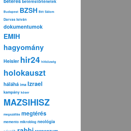
betérés
betéréstörténetek
BZSH
Budapest
Bét Sálom
Darvas István
dokumentumok
EMIH
hagyomány
hir24
Heisler
hitközség
holokauszt
Izrael
háláhá
ima
kampány
kóser
MAZSIHISZ
megtérés
megszállás
neológia
memento
mikroblog
rabbi
responzum