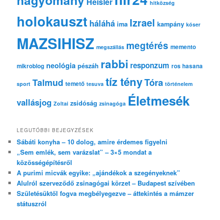
Heisler
hitközség
holokauszt
Izrael
háláhá
ima
kampány
kóser
MAZSIHISZ
megtérés
memento
megszállás
rabbi
responzum
neológia
pészáh
mikroblog
ros hasana
tíz tény
Tóra
Talmud
temető
sport
tesuva
történelem
Életmesék
vallásjog
zsidóság
Zoltai
zsinagóga
LEGUTÓBBI BEJEGYZÉSEK
Sábáti konyha – 10 dolog, amire érdemes figyelni
„Sem emlék, sem varázslat” – 3×5 mondat a
közösségépítésről
A purimi micvák egyike: „ajándékok a szegényeknek”
Alulról szerveződő zsinagógai körzet – Budapest szívében
Születésüktől fogva megbélyegezve – áttekintés a mámzer
státuszról