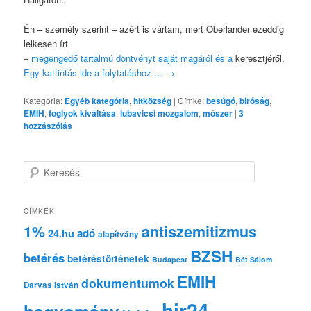
Én – személy szerint – azért is vártam, mert Oberlander ezeddig
lelkesen írt
–
megengedő tartalmú döntvényt saját magáról és a
keresztjéről,
Egy kattintás ide a folytatáshoz….
→
Kategória:
Egyéb kategória
,
hitközség
|
Címke:
besúgó
,
bíróság
,
EMIH
,
foglyok kiváltása
,
lubavicsi mozgalom
,
mószer
|
3
hozzászólás
K
e
r
e
CÍMKÉK
s
1%
antiszemitizmus
adó
24.hu
é
alapítvány
s
BZSH
betérés
betéréstörténetek
Budapest
Bét Sálom
EMIH
dokumentumok
Darvas István
hir24
hagyomány