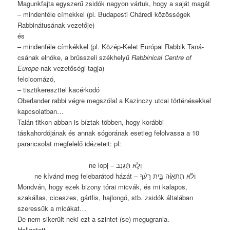
Magunkfajta egyszerű zsidók nagyon vártuk, hogy a saját magát
– mindenféle címekkel (pl. Budapesti Cháredi közösségek
Rabbinátusának vezetője)
és
– mindenféle címkékkel (pl. Közép-Kelet Európai Rabbik Ta­ná­
csá­nak elnöke, a brüsszeli székhelyű
Rabbinical Centre of
Europe
-nak vezetőségi tagja)
felcicomázó,
– tisztikereszttel kacérkodó
Oberlander rabbi végre megszólal a Kazinczy utcai történésekkel
kapcsolatban…
Talán titkon abban is bíztak többen, hogy korábbi
táskahordójának és annak sógorának esetleg felolvassa a 10
parancsolat megfelelő idézeteit: pl:
וְלֹ֣֖א תִּֿגְנֹֽ֔ב – ne lopj
וְלֹ֨א תִתְאַוֶּ֜ה בֵּ֣ית רֵעֶ֗ךָ – ne kívánd meg felebarátod házát
Mondván, hogy ezek bizony tórai micvák, és mi kalapos,
szakállas, ciceszes, gártlis, hajlongó, stb. zsidók általában
szeressük a micákat…
De nem sikerült neki ezt a szintet (se) megugrania.
Hallgatott.