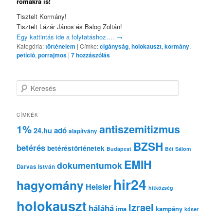
romákra is!
Tisztelt Kormány!
Tisztelt Lázár János és Balog Zoltán!
Egy kattintás ide a folytatáshoz….
→
Kategória:
történelem
|
Címke:
cigányság
,
holokauszt
,
kormány
,
petíció
,
porrajmos
|
7
hozzászólás
K
e
r
e
CÍMKÉK
s
1%
antiszemitizmus
adó
24.hu
é
alapítvány
s
BZSH
betérés
betéréstörténetek
Budapest
Bét Sálom
EMIH
dokumentumok
Darvas István
hir24
hagyomány
Heisler
hitközség
holokauszt
Izrael
háláhá
ima
kampány
kóser