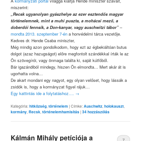
A
kormányzati portál
világgá kiáltja Hende miniszter szavait,
miszerint:
„Recsk ugyanolyan gyászhelye az ezer esztendős magyar
történelemnek, mint a muhi puszta, a mohácsi mező, a
doberdói fennsík, a Don-kanyar, vagy auschwitzi tábor”
–
mondta 2013. szeptember 7-én
a honvédelmi tárca vezetője.
Kedves dr. Hende Csaba miniszter,
Még mindig azon gondolkodom, hogy ezt az égbekiáltóan butus
dolgot (azaz hazugságot) előre megfontolt szándékkal írták le az
Ön szövegírói, vagy önmaga találta ki, saját kútfőből.
Bár igazándiból mindegy, hiszen Ön elmondta… Mert akár át is
ugorhatta volna…
De akart mondani egy nagyot, egy olyan velőset, hogy lássák a
zsidók is, hogy a kormányzat figyel rájuk…
Egy kattintás ide a folytatáshoz….
→
Kategória:
hitközség
,
történelem
|
Címke:
Auschwitz
,
holokauszt
,
kormány
,
Recsk
,
történelemhamisítás
|
34
hozzászólás
Kálmán Mihály petíciója a
7