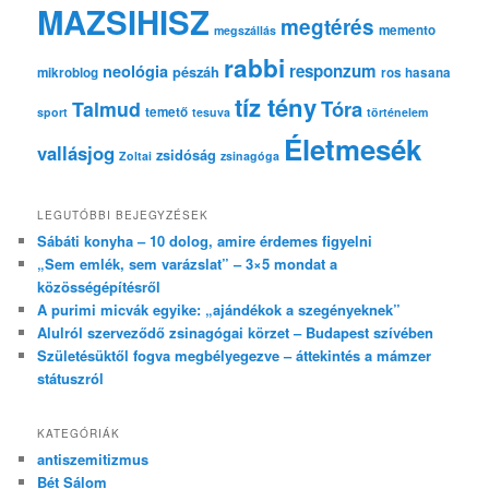
MAZSIHISZ
megtérés
memento
megszállás
rabbi
responzum
neológia
pészáh
mikroblog
ros hasana
tíz tény
Tóra
Talmud
temető
sport
tesuva
történelem
Életmesék
vallásjog
zsidóság
Zoltai
zsinagóga
LEGUTÓBBI BEJEGYZÉSEK
Sábáti konyha – 10 dolog, amire érdemes figyelni
„Sem emlék, sem varázslat” – 3×5 mondat a
közösségépítésről
A purimi micvák egyike: „ajándékok a szegényeknek”
Alulról szerveződő zsinagógai körzet – Budapest szívében
Születésüktől fogva megbélyegezve – áttekintés a mámzer
státuszról
KATEGÓRIÁK
antiszemitizmus
Bét Sálom