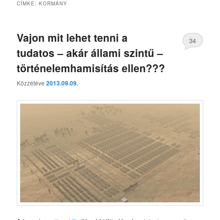
CÍMKE:
KORMÁNY
Vajon mit lehet tenni a
34
tudatos – akár állami szintű –
történelemhamisítás ellen???
Közzétéve
2013.09.09.