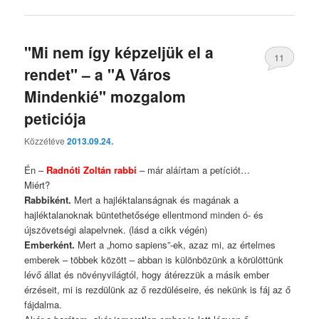
"Mi nem így képzeljük el a
11
rendet" – a "A Város
Mindenkié" mozgalom
peticiója
Közzétéve
2013.09.24.
Én –
Radnóti Zoltán rabbi
– már aláírtam a petíciót…
Miért?
Rabbiként.
Mert a hajléktalanságnak és magának a
hajléktalanoknak büntethetősége ellentmond minden ó- és
újszövetségi alapelvnek. (lásd a cikk végén)
Emberként.
Mert a „homo sapiens”-ek, azaz mi, az értelmes
emberek – többek között – abban is különbözünk a körülöttünk
lévő állat és növényvilágtól, hogy átérezzük a másik ember
érzéseit, mi is rezdülünk az ő rezdüléseire, és nekünk is fáj az ő
fájdalma.