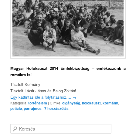
Magyar Holokauszt 2014 Emlékbizottság – emlékezzünk a
romákra is!
Tisztelt Kormány!
Tisztelt Lázár János és Balog Zoltán!
Egy kattintás ide a folytatáshoz….
→
Kategória:
történelem
|
Címke:
cigányság
,
holokauszt
,
kormány
,
petíció
,
porrajmos
|
7
hozzászólás
K
e