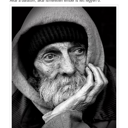
Akár a barátom, akár ismeretlen ember is lett légyen ő.