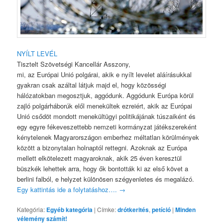
NYÍLT LEVÉL
Tisztelt Szövetségi Kancellár Asszony,
mi, az Európai Unió polgárai, akik e nyílt levelet aláírásukkal
gyakran csak azáltal látjuk majd el, hogy közösségi
hálózatokban megosztjuk, aggódunk. Aggódunk Európa körül
zajló polgárháborúk elől menekültek ezreiért, akik az Európai
Unió csődöt mondott menekültügyi politikájának túszaiként és
egy egyre fékeveszettebb nemzeti kormányzat játékszereként
kénytelenek Magyarországon emberhez méltatlan körülmények
között a bizonytalan holnaptól rettegni. Azoknak az Európa
mellett elkötelezett magyaroknak, akik 25 éven keresztül
büszkék lehettek arra, hogy ők bontották ki az első követ a
berlini falból, e helyzet különösen szégyenletes és megalázó.
Egy kattintás ide a folytatáshoz….
→
Kategória:
Egyéb kategória
|
Címke:
drótkerités
,
petíció
|
Minden
vélemény számít!