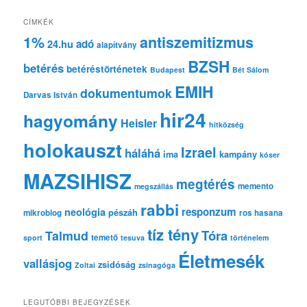
r
e
CÍMKÉK
s
1%
antiszemitizmus
adó
24.hu
é
alapítvány
s
BZSH
betérés
betéréstörténetek
Budapest
Bét Sálom
EMIH
dokumentumok
Darvas István
hir24
hagyomány
Heisler
hitközség
holokauszt
Izrael
háláhá
ima
kampány
kóser
MAZSIHISZ
megtérés
memento
megszállás
rabbi
responzum
neológia
pészáh
mikroblog
ros hasana
tíz tény
Tóra
Talmud
temető
sport
tesuva
történelem
Életmesék
vallásjog
zsidóság
Zoltai
zsinagóga
LEGUTÓBBI BEJEGYZÉSEK