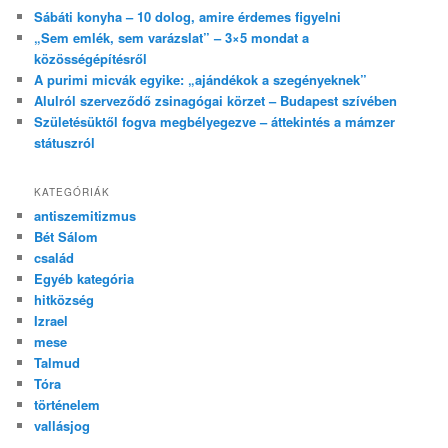
Sábáti konyha – 10 dolog, amire érdemes figyelni
„Sem emlék, sem varázslat” – 3×5 mondat a
közösségépítésről
A purimi micvák egyike: „ajándékok a szegényeknek”
Alulról szerveződő zsinagógai körzet – Budapest szívében
Születésüktől fogva megbélyegezve – áttekintés a mámzer
státuszról
KATEGÓRIÁK
antiszemitizmus
Bét Sálom
család
Egyéb kategória
hitközség
Izrael
mese
Talmud
Tóra
történelem
vallásjog