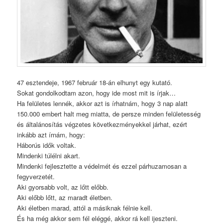
47 esztendeje, 1967 február 18-án elhunyt egy kutató.
Sokat gondolkodtam azon, hogy ide most mit is írjak…
Ha felületes lennék, akkor azt is írhatnám, hogy 3 nap alatt
150.000 embert halt meg miatta, de persze minden felületesség
és általánosítás végzetes következményekkel járhat, ezért
inkább azt írnám, hogy:
Háborús idők voltak.
Mindenki túlélni akart.
Mindenki fejlesztette a védelmét és ezzel párhuzamosan a
fegyverzetét.
Aki gyorsabb volt, az lőtt előbb.
Aki előbb lőtt, az maradt életben.
Aki életben marad, attól a másiknak félnie kell.
És ha még akkor sem fél eléggé, akkor rá kell ijeszteni.