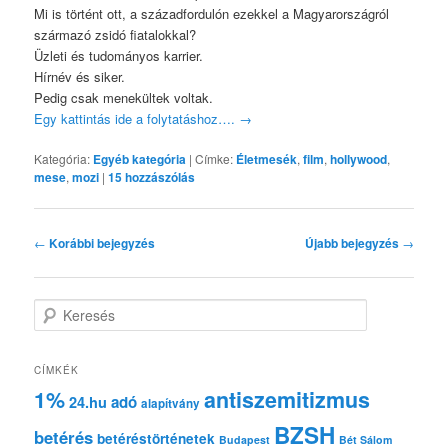
Mi is történt ott, a századfordulón ezekkel a Magyarországról
származó zsidó fiatalokkal?
Üzleti és tudományos karrier.
Hírnév és siker.
Pedig csak menekültek voltak.
Egy kattintás ide a folytatáshoz….
→
Kategória:
Egyéb kategória
|
Címke:
Életmesék
,
film
,
hollywood
,
mese
,
mozi
|
15
hozzászólás
Bejegyzés
←
Korábbi bejegyzés
Újabb bejegyzés
→
navigáció
K
e
r
e
CÍMKÉK
s
1%
antiszemitizmus
adó
24.hu
é
alapítvány
s
BZSH
betérés
betéréstörténetek
Budapest
Bét Sálom