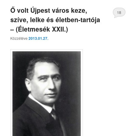
Ő volt Újpest város keze,
18
szíve, lelke és életben-tartója
– (Életmesék XXII.)
Közzétéve
2013.01.27.