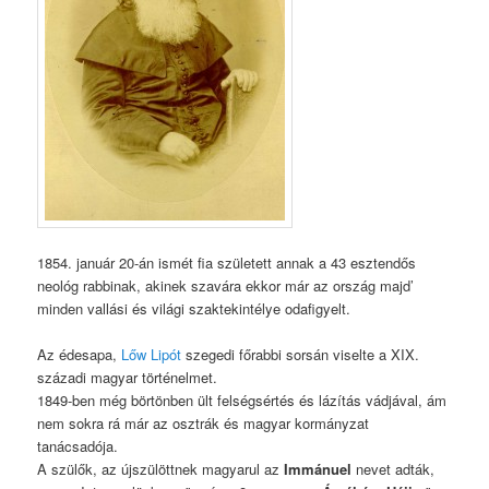
1854. január 20-án ismét fia született annak a 43 esztendős
neológ rabbinak, akinek szavára ekkor már az ország majd’
minden vallási és világi szaktekintélye odafigyelt.
Az édesapa,
Lőw Lipót
szegedi főrabbi sorsán viselte a XIX.
századi magyar történelmet.
1849-ben még börtönben ült felségsértés és lázítás vádjával, ám
nem sokra rá már az osztrák és magyar kormányzat
tanácsadója.
A szülők, az újszülöttnek magyarul az
Immánuel
nevet adták,