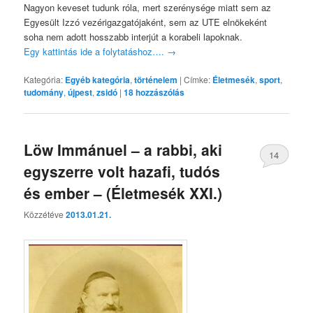
Nagyon keveset tudunk róla, mert szerénysége miatt sem az
Egyesült Izzó vezérigazgatójaként, sem az UTE elnökeként
soha nem adott hosszabb interjút a korabeli lapoknak.
Egy kattintás ide a folytatáshoz….
→
Kategória:
Egyéb kategória
,
történelem
|
Címke:
Életmesék
,
sport
,
tudomány
,
újpest
,
zsidó
|
18
hozzászólás
Löw Immánuel – a rabbi, aki
14
egyszerre volt hazafi, tudós
és ember – (Életmesék XXI.)
Közzétéve
2013.01.21.