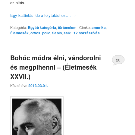
az oltás.
Egy kattintás ide a folytatáshoz….
→
Kategória:
Egyéb kategória
,
történelem
|
Címke:
amerika
,
Életmesék
,
orvos
,
polio
,
Sabin
,
salk
|
12
hozzászólás
Bohóc módra élni, vándorolni
20
és megpihenni – (Életmesék
XXVII.)
Közzétéve
2013.03.01.