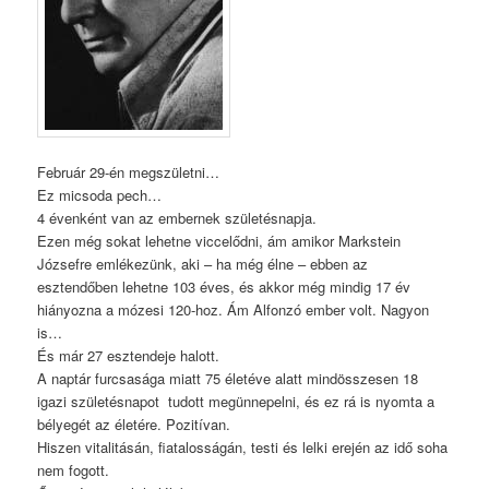
Február 29-én megszületni…
Ez micsoda pech…
4 évenként van az embernek születésnapja.
Ezen még sokat lehetne viccelődni, ám amikor Markstein
Józsefre emlékezünk, aki – ha még élne – ebben az
esztendőben lehetne 103 éves, és akkor még mindig 17 év
hiányozna a mózesi 120-hoz. Ám Alfonzó ember volt. Nagyon
is…
És már 27 esztendeje halott.
A naptár furcsasága miatt 75 életéve alatt mindösszesen 18
igazi születésnapot tudott megünnepelni, és ez rá is nyomta a
bélyegét az életére. Pozitívan.
Hiszen vitalitásán, fiatalosságán, testi és lelki erején az idő soha
nem fogott.