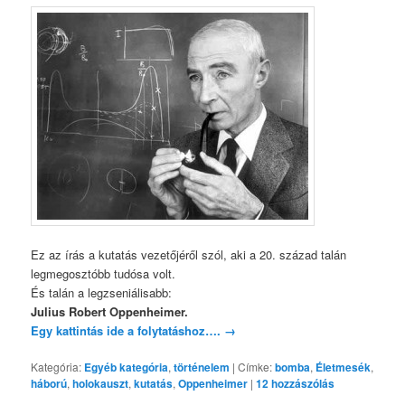
Ez az írás a kutatás vezetőjéről szól, aki a 20. század talán
legmegosztóbb tudósa volt.
És talán a legzseniálisabb:
Julius Robert Oppenheimer.
Egy kattintás ide a folytatáshoz….
→
Kategória:
Egyéb kategória
,
történelem
|
Címke:
bomba
,
Életmesék
,
háború
,
holokauszt
,
kutatás
,
Oppenheimer
|
12
hozzászólás