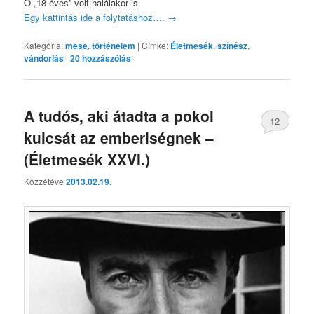
Ő „18 éves” volt halálakor is.
Egy kattintás ide a folytatáshoz….
→
Kategória:
mese
,
történelem
|
Címke:
Életmesék
,
színész
,
vándorlás
|
20
hozzászólás
A tudós, aki átadta a pokol
12
kulcsát az emberiségnek –
(Életmesék XXVI.)
Közzétéve
2013.02.19.