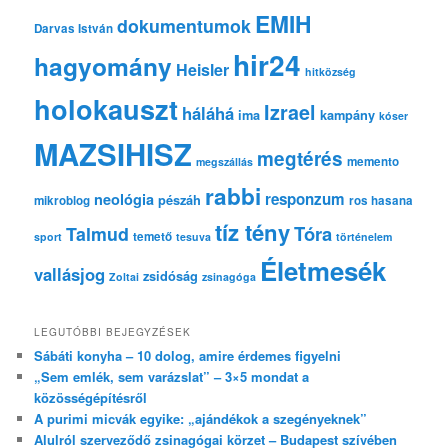
EMIH
dokumentumok
Darvas István
hir24
hagyomány
Heisler
hitközség
holokauszt
Izrael
háláhá
ima
kampány
kóser
MAZSIHISZ
megtérés
memento
megszállás
rabbi
responzum
neológia
pészáh
mikroblog
ros hasana
tíz tény
Tóra
Talmud
temető
sport
tesuva
történelem
Életmesék
vallásjog
zsidóság
Zoltai
zsinagóga
LEGUTÓBBI BEJEGYZÉSEK
Sábáti konyha – 10 dolog, amire érdemes figyelni
„Sem emlék, sem varázslat” – 3×5 mondat a
közösségépítésről
A purimi micvák egyike: „ajándékok a szegényeknek”
Alulról szerveződő zsinagógai körzet – Budapest szívében