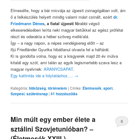
Elmesélte, hogy a bár micvája az újpesti zsinagógában volt, ám
ő a felkészülés helyett mindig valami mást csinált, ezért
dr.
Friedmann Dénes
, a fiatal újpesti fő
rabbi végső
elkeseredésében leírta neki magyar betűkkel az egész prófétai
részt és odarakta a héber szöveg mellé/alá.
Így – a nagy napon, a népes vendégsereg előtt – az
ifjú Friedländer Gyurika hibátlanul olvasta fel a háftárát.
Ki is gondolta volna, hogy ez a kisgyerek majd 20 év múlva
kitalál egy szót, ami talán az egyik legismertebb szava lesz a
magyar nyelvnek:
ARANYCSAPAT
.
Egy kattintás ide a folytatáshoz….
→
Kategória:
hitközség
,
történelem
|
Címke:
Életmesék
,
sport
,
Szepesi
,
születésnap
|
41
hozzászólás
Min múlt egy ember élete a
8
sztálini Szovjetunióban? –
(Életmesék XXIII.)