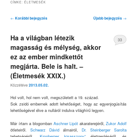
CÍMKE:
ÉLETMESÉK
Bejegyzés
←
Korábbi bejegyzés
Újabb bejegyzés
→
navigáció
Ha a világban létezik
33
magasság és mélység, akkor
ez az ember mindkettőt
megjárta. Bele is halt. –
(Életmesék XXIX.)
Közzétéve
2013.05.02.
Hol volt, hol nem volt, megszületett a 19. század.
Sok zsidó embernek adott lehetőséget, hogy az egyenjogúsítás
lehetőségével élve a nulláról indulva világhírű legyen.
Már írtam a blogomban
Aschner Lipót
akaraterejéről,
Zukor Adolf
ötleteiről.
Schwarz Dávid
álmairól,
Dr. Steinberger Sarolta
tehetségéről,
„Kronberger kisasszony”
életigenléséről, és