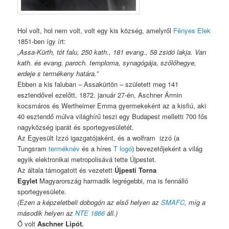
Hol volt, hol nem volt, volt egy kis község, amelyről
Fényes Elek
1851-ben így írt:
„Assa-Kürth, tót falu, 250 kath., 181 evang., 58 zsidó lakja. Van
kath. és evang. paroch. temploma, synagógája, szőlőhegye,
erdeje s termékeny határa.”
Ebben a kis faluban – Assakürtön – született meg 141
esztendővel ezelőtt, 1872. január 27-én, Aschner Ármin
kocsmáros és Wertheimer Emma gyermekeként az a kisfiú, aki
40 esztendő múlva világhírű teszi egy Budapest melletti 700 fős
nagyközség iparát és sportegyesületét.
Az Egyesült Izzó igazgatójaként, és a wolfram izzó (a
Tungsram
terméknév
és a híres
T logó
) bevezetőjeként a világ
egyik elektronikai metropolisává tette Újpestet.
Az általa támogatott és vezetett
Újpesti Torna
Egylet
Magyarország harmadik legrégebbi, ma is fennálló
sportegyesülete.
(Ezen a képzeletbeli dobogón az első helyen az
SMAFC
, míg a
második helyen az
NTE 1866
áll.)
Ő volt
Aschner Lipót.