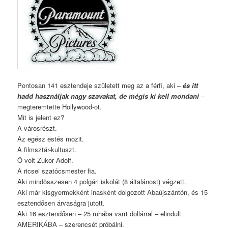
Pontosan 141 esztendeje született meg az a férfi, aki –
és itt
hadd használjak nagy szavakat, de mégis ki kell mondani
–
megteremtette Hollywood-ot.
Mit is jelent ez?
A városrészt.
Az egész estés mozit.
A filmsztár-kultuszt.
Ő volt Zukor Adolf.
A ricsei szatócsmester fia.
Aki mindösszesen 4 polgári iskolát (8 általánost) végzett.
Aki már kisgyermekként inasként dolgozott Abaújszántón, és 15
esztendősen árvaságra jutott.
Aki 16 esztendősen – 25 ruhába varrt dollárral – elindult
AMERIKÁBA – szerencsét próbálni.