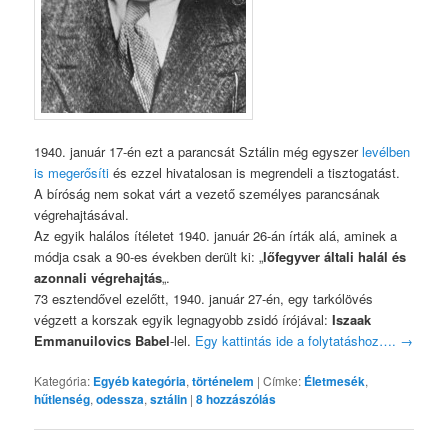
1940. január 17-én ezt a parancsát Sztálin még egyszer
levélben
is megerősíti
és ezzel hivatalosan is megrendeli a tisztogatást.
A bíróság nem sokat várt a vezető személyes parancsának
végrehajtásával.
Az egyik halálos ítéletet 1940. január 26-án írták alá, aminek a
módja csak a 90-es években derült ki: „
lőfegyver általi halál és
azonnali végrehajtás
„.
73 esztendővel ezelőtt, 1940. január 27-én, egy tarkólövés
végzett a korszak egyik legnagyobb zsidó írójával:
Iszaak
Emmanuilovics Babel
-lel.
Egy kattintás ide a folytatáshoz….
→
Kategória:
Egyéb kategória
,
történelem
|
Címke:
Életmesék
,
hűtlenség
,
odessza
,
sztálin
|
8
hozzászólás