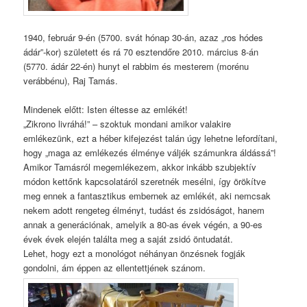
1940, február 9-én (5700. svát hónap 30-án, azaz „ros hódes
ádár”-kor) született és rá 70 esztendőre 2010. március 8-án
(5770. ádár 22-én) hunyt el rabbim és mesterem (morénu
verábbénu), Raj Tamás.
Mindenek előtt: Isten éltesse az emlékét!
„Zikrono livráhá!” – szoktuk mondani amikor valakire
emlékezünk, ezt a héber kifejezést talán úgy lehetne lefordítani,
hogy „maga az emlékezés élménye váljék számunkra áldássá”!
Amikor Tamásról megemlékezem, akkor inkább szubjektív
módon kettőnk kapcsolatáról szeretnék mesélni, így örökítve
meg ennek a fantasztikus embernek az emlékét, aki nemcsak
nekem adott rengeteg élményt, tudást és zsidóságot, hanem
annak a generációnak, amelyik a 80-as évek végén, a 90-es
évek évek elején találta meg a saját zsidó öntudatát.
Lehet, hogy ezt a monológot néhányan önzésnek fogják
gondolni, ám éppen az ellentettjének szánom.