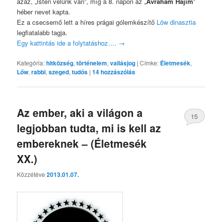
azaz, „Isten velünk van”, míg a 8. napon az „
Ávráhám Hájim
”
héber nevet kapta.
Ez a csecsemő lett a híres prágai gólemkészítő
Löw dinasztia
legfiatalabb tagja.
Egy kattintás ide a folytatáshoz….
→
Kategória:
hitközség
,
történelem
,
vallásjog
|
Címke:
Életmesék
,
Lőw
,
rabbi
,
szeged
,
tudós
|
14
hozzászólás
Az ember, aki a világon a
15
legjobban tudta, mi is kell az
embereknek – (Életmesék
XX.)
Közzétéve
2013.01.07.