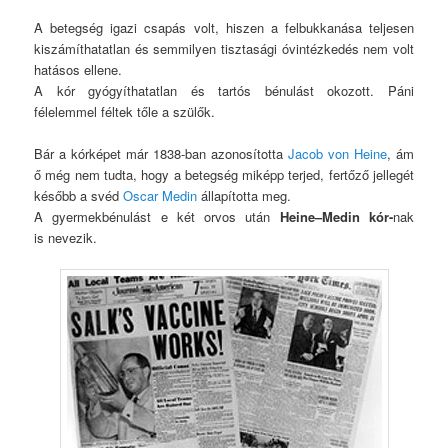
A betegség igazi csapás volt, hiszen a felbukkanása teljesen
kiszámíthatatlan és semmilyen tisztasági óvintézkedés nem volt
hatásos ellene.
A kór gyógyíthatatlan és tartós bénulást okozott. Páni
félelemmel féltek tőle a szülők.
Bár a kórképet már 1838-ban azonosította
Jacob von Heine
, ám
ő még nem tudta, hogy a betegség miképp terjed, fertőző jellegét
később a svéd
Oscar Medin
állapította meg.
A gyermekbénulást e két orvos után
Heine–Medin kór-
nak
is nevezik.