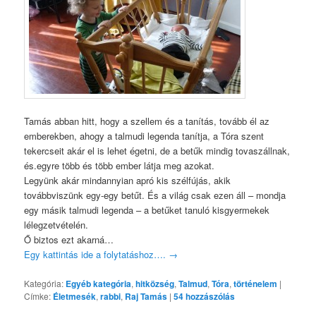
Tamás abban hitt, hogy a szellem és a tanítás, tovább él az
emberekben, ahogy a talmudi legenda tanítja, a Tóra szent
tekercseit akár el is lehet égetni, de a betűk mindig tovaszállnak,
és.egyre több és több ember látja meg azokat.
Legyünk akár mindannyian apró kis szélfújás, akik
továbbviszünk egy-egy betűt. És a világ csak ezen áll – mondja
egy másik talmudi legenda – a betűket tanuló kisgyermekek
lélegzetvételén.
Ő biztos ezt akarná…
Egy kattintás ide a folytatáshoz….
→
Kategória:
Egyéb kategória
,
hitközség
,
Talmud
,
Tóra
,
történelem
|
Címke:
Életmesék
,
rabbi
,
Raj Tamás
|
54
hozzászólás