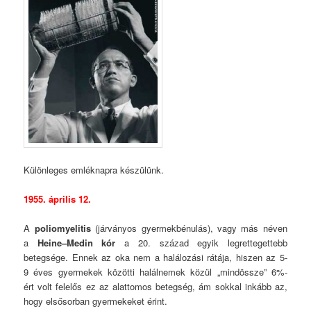
Különleges emléknapra készülünk.
1955. április 12.
A
poliomyelitis
(járványos gyermekbénulás), vagy más néven
a
Heine–Medin kór
a 20. század egyik legrettegettebb
betegsége. Ennek az oka nem a halálozási rátája, hiszen az 5-
9 éves gyermekek közötti halálnemek közül „mindössze” 6%-
ért volt felelős ez az alattomos betegség, ám sokkal inkább az,
hogy elsősorban gyermekeket érint.