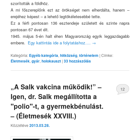
szorították a földhöz.
A mi főszereplőnk ezt az örökséget nem elherdálta, hanem –
erejéhez képest – a lehető legtökéletesebbé tette.
Ez a férfi pontosan 136 esztendeje született és szinte napra
pontosan 67 évet élt.
1945. május 5-én halt éhen Magyarország egyik leggazdagabb
embere.
Egy kattintás ide a folytatáshoz….
→
Kategória:
Egyéb kategória
,
hitközség
,
történelem
|
Címke:
Életmesék
,
gyár
,
holokauszt
|
33
hozzászólás
„A Salk vakcina működik!” –
12
Igen, dr. Salk megállította a
"polio"-t, a gyermekbénulást.
– (Életmesék XXVIII.)
Közzétéve
2013.03.28.