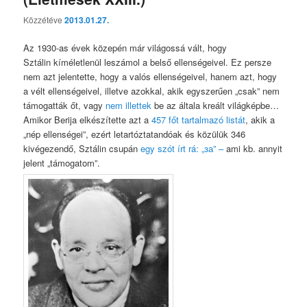
Közzétéve
2013.01.27.
Az 1930-as évek közepén már világossá vált, hogy
Sztálin kíméletlenül leszámol a belső ellenségeivel. Ez persze
nem azt jelentette, hogy a valós ellenségeivel, hanem azt, hogy
a vélt ellenségeivel, illetve azokkal, akik egyszerűen „csak” nem
támogatták őt, vagy
nem illettek
be az általa kreált világképbe…
Amikor Berija elkészítette azt a
457 főt tartalmazó listát
, akik a
„nép ellenségei”, ezért letartóztatandóak és közülük 346
kivégezendő, Sztálin csupán
egy szót írt rá: „за” –
ami kb. annyit
jelent „támogatom”.