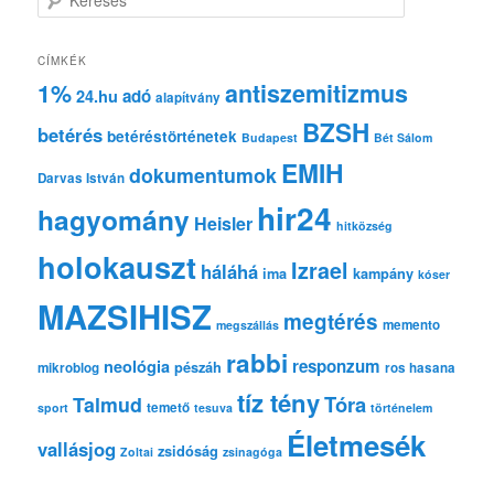
e
r
e
CÍMKÉK
s
1%
antiszemitizmus
adó
24.hu
é
alapítvány
s
BZSH
betérés
betéréstörténetek
Budapest
Bét Sálom
EMIH
dokumentumok
Darvas István
hir24
hagyomány
Heisler
hitközség
holokauszt
Izrael
háláhá
ima
kampány
kóser
MAZSIHISZ
megtérés
memento
megszállás
rabbi
responzum
neológia
pészáh
mikroblog
ros hasana
tíz tény
Tóra
Talmud
temető
sport
tesuva
történelem
Életmesék
vallásjog
zsidóság
Zoltai
zsinagóga