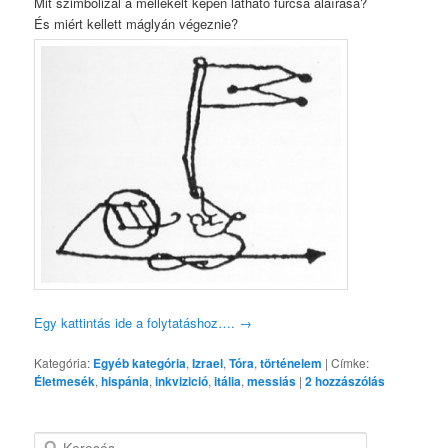
Mit szimbolizál a mellékelt képen látható furcsa aláírása?
És miért kellett máglyán végeznie?
Egy kattintás ide a folytatáshoz….
→
Kategória:
Egyéb kategória
,
Izrael
,
Tóra
,
történelem
|
Címke:
Életmesék
,
hispánia
,
inkvizició
,
itália
,
messiás
|
2
hozzászólás
K