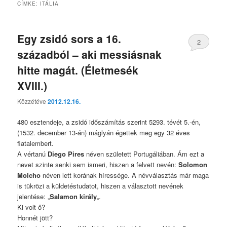
CÍMKE:
ITÁLIA
Egy zsidó sors a 16.
2
századból – aki messiásnak
hitte magát. (Életmesék
XVIII.)
Közzétéve
2012.12.16.
480 esztendeje, a zsidó időszámítás szerint 5293. tévét 5.-én,
(1532. december 13-án) máglyán égettek meg egy 32 éves
fiatalembert.
A vértanú
Diego Pires
néven született Portugáliában. Ám ezt a
nevet szinte senki sem ismeri, hiszen a felvett nevén:
Solomon
Molcho
néven lett korának híressége. A névválasztás már maga
is tükrözi a küldetéstudatot, hiszen a választott nevének
jelentése: „
Salamon király
„.
Ki volt ő?
Honnét jött?