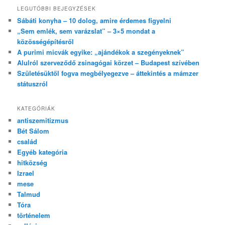
LEGUTÓBBI BEJEGYZÉSEK
Sábáti konyha – 10 dolog, amire érdemes figyelni
„Sem emlék, sem varázslat” – 3×5 mondat a
közösségépítésről
A purimi micvák egyike: „ajándékok a szegényeknek”
Alulról szerveződő zsinagógai körzet – Budapest szívében
Születésüktől fogva megbélyegezve – áttekintés a mámzer
státuszról
KATEGÓRIÁK
antiszemitizmus
Bét Sálom
család
Egyéb kategória
hitközség
Izrael
mese
Talmud
Tóra
történelem