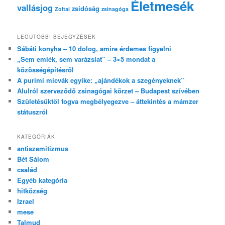
Életmesék
vallásjog
zsidóság
Zoltai
zsinagóga
LEGUTÓBBI BEJEGYZÉSEK
Sábáti konyha – 10 dolog, amire érdemes figyelni
„Sem emlék, sem varázslat” – 3×5 mondat a
közösségépítésről
A purimi micvák egyike: „ajándékok a szegényeknek”
Alulról szerveződő zsinagógai körzet – Budapest szívében
Születésüktől fogva megbélyegezve – áttekintés a mámzer
státuszról
KATEGÓRIÁK
antiszemitizmus
Bét Sálom
család
Egyéb kategória
hitközség
Izrael
mese
Talmud