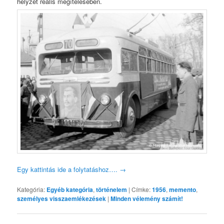
helyzet reális megítélésében.
Egy kattintás ide a folytatáshoz….
→
Kategória:
Egyéb kategória
,
történelem
|
Címke:
1956
,
memento
,
személyes visszaemlékezések
|
Minden vélemény számít!