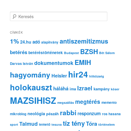
K
e
r
e
CÍMKÉK
s
1%
antiszemitizmus
adó
24.hu
é
alapítvány
s
BZSH
betérés
betéréstörténetek
Budapest
Bét Sálom
EMIH
dokumentumok
Darvas István
hir24
hagyomány
Heisler
hitközség
holokauszt
Izrael
háláhá
ima
kampány
kóser
MAZSIHISZ
megtérés
memento
megszállás
rabbi
responzum
neológia
pészáh
mikroblog
ros hasana
tíz tény
Tóra
Talmud
temető
sport
tesuva
történelem