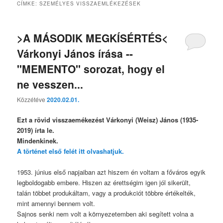
CÍMKE:
SZEMÉLYES VISSZAEMLÉKEZÉSEK
>A MÁSODIK MEGKÍSÉRTÉS<
Várkonyi János írása --
"MEMENTO" sorozat, hogy el
ne vesszen...
Közzétéve
2020.02.01.
Ezt a rövid visszaemékezést Várkonyi (Weisz) János (1935-
2019) írta le.
Mindenkinek.
A történet első felét itt olvashatjuk.
1953. június első napjaiban azt hiszem én voltam a főváros egyik
legboldogabb embere. Hiszen az érettségim igen jól sikerült,
talán többet produkáltam, vagy a produkciót többre értékelték,
mint amennyi bennem volt.
Sajnos senki nem volt a környezetemben aki segített volna a