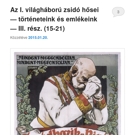
Az I. világháború zsidó hősei
3
— történeteink és emlékeink
— III. rész. (15-21)
Közzétéve
2015.01.20.