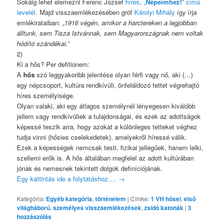
Sokáig lehet elemezni Ferenc József
híres, „
Népeimhez!
” című
levelét
. Majd visszaemlékezésében gróf
Károlyi Mihály
így írja
emlékirataiban: „
1916 végén, amikor a harctereken a legjobban
álltunk, sem Tisza Istvánnak, sem Magyarországnak nem voltak
hódító szándékai.
”
2)
Ki a hős? Per defitionem:
A
hős
szó leggyakoribb jelentése olyan férfi vagy nő, aki (…)
egy népcsoport, kultúra rendkívüli, önfeláldozó tettet végrehajtó
híres személyisége.
Olyan valaki, aki egy átlagos személynél lényegesen kiválóbb
jellem vagy rendkívüliek a tulajdonságai, és ezek az adottságok
képessé teszik arra, hogy azokat a különleges tetteket véghez
tudja vinni (hősies cselekedetek), amelyekről híressé válik.
Ezek a képességek nemcsak testi, fizikai jellegűek, hanem lelki,
szellemi erők is. A hős általában megfelel az adott kultúrában
jónak és nemesnek tekintett dolgok definíciójának.
Egy kattintás ide a folytatáshoz….
→
Kategória:
Egyéb kategória
,
történelem
|
Címke:
1 VH hősei
,
első
világháború
,
személyes visszaemlékezések
,
zsidó katonák
|
3
hozzászólás