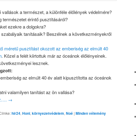
 vallások a természet, a különféle élőlények védelmére?
természetet érintő pusztításáról?
nket ezekre a dolgokra?
 szabályaik tanításaik? Beszélnek a következményekről
ő méretű pusztítást okozott az emberiség az elmúlt 40
n
. Közel a felét kiirtottuk már az óceánok élőlényeinek.
következményei lesznek.
gzott:
emberiség az elmúlt 40 év alatt kipusztította az óceánok
tni valamilyen tanítást az ön vallása?
oz….
→
Címke:
hir24
,
Honi
,
környezetvédelem
,
Noé
|
Minden vélemény