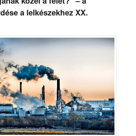
ának közel a felét?" – a
rdése a lelkészekhez XX.