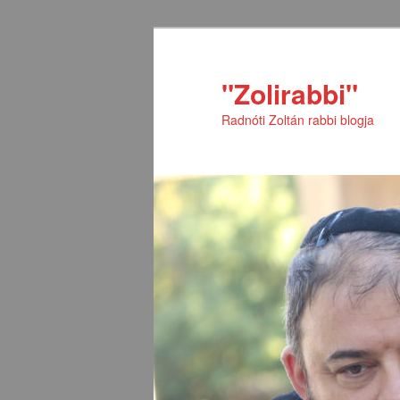
Tovább
Tovább
az
a
elsődleges
másodlagos
"Zolirabbi"
tartalomra
tartalomra
Radnóti Zoltán rabbi blogja