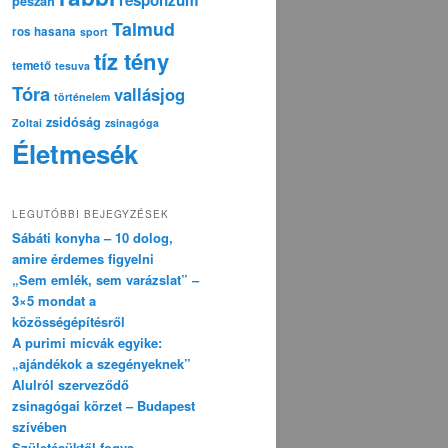
pészáh
Talmud
ros hasana
sport
tíz tény
temető
tesuva
Tóra
vallásjog
történelem
zsidóság
Zoltai
zsinagóga
Életmesék
LEGUTÓBBI BEJEGYZÉSEK
Sábáti konyha – 10 dolog,
amire érdemes figyelni
„Sem emlék, sem varázslat” –
3×5 mondat a
közösségépítésről
A purimi micvák egyike:
„ajándékok a szegényeknek”
Alulról szerveződő
zsinagógai körzet – Budapest
szívében
Születésüktől fogva