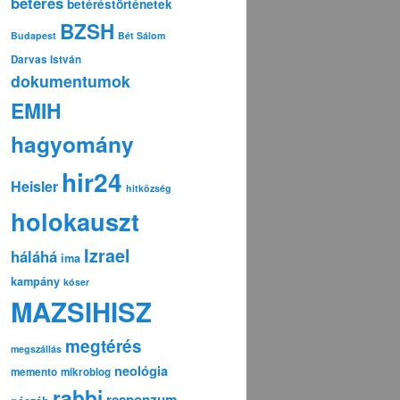
betérés
betéréstörténetek
BZSH
Budapest
Bét Sálom
Darvas István
dokumentumok
EMIH
hagyomány
hir24
Heisler
hitközség
holokauszt
Izrael
háláhá
ima
kampány
kóser
MAZSIHISZ
megtérés
megszállás
neológia
memento
mikroblog
rabbi
responzum