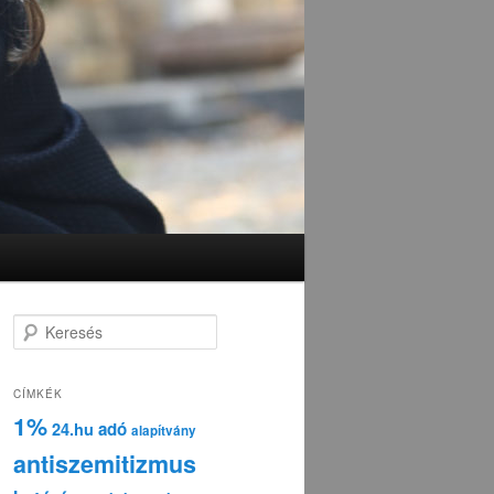
K
e
r
e
CÍMKÉK
s
1%
adó
24.hu
é
alapítvány
s
antiszemitizmus