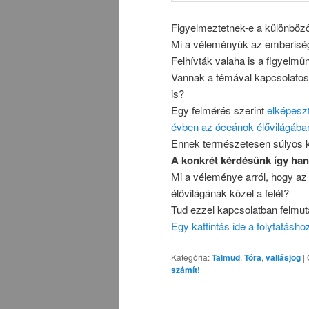
Figyelmeztetnek-e a különböző
Mi a véleményük az emberiség 
Felhívták valaha is a figyelmü
Vannak a témával kapcsolatos
is?
Egy felmérés szerint
elképeszt
évben az óceánok élővilágába
Ennek természetesen súlyos 
A konkrét kérdésünk így han
Mi a véleménye arról, hogy az 
élővilágának közel a felét?
Tud ezzel kapcsolatban felmuta
Egy kattintás ide a folytatásh
Kategória:
Talmud
,
Tóra
,
vallásjog
|
számít!