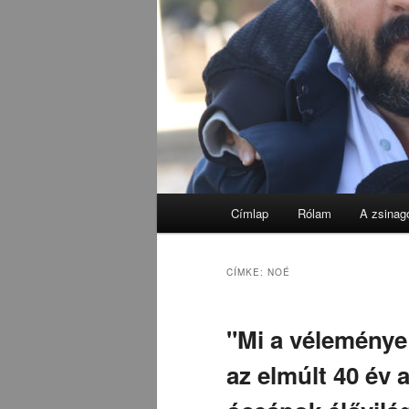
Fő
Címlap
Rólam
A zsinag
menü
CÍMKE:
NOÉ
"Mi a véleménye
az elmúlt 40 év a