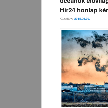
óceánok élővilág
Hir24 honlap ké
Közzétéve
2015.09.30.