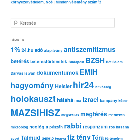
környezetvédelem
,
Noé
|
Minden vélemény számít!
K
e
r
e
CÍMKÉK
s
1%
antiszemitizmus
adó
24.hu
é
alapítvány
s
BZSH
betérés
betéréstörténetek
Budapest
Bét Sálom
EMIH
dokumentumok
Darvas István
hir24
hagyomány
Heisler
hitközség
holokauszt
Izrael
háláhá
ima
kampány
kóser
MAZSIHISZ
megtérés
memento
megszállás
rabbi
responzum
neológia
pészáh
mikroblog
ros hasana
tíz tény
Tóra
Talmud
temető
sport
tesuva
történelem