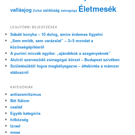
Életmesék
vallásjog
zsidóság
Zoltai
zsinagóga
LEGUTÓBBI BEJEGYZÉSEK
Sábáti konyha – 10 dolog, amire érdemes figyelni
„Sem emlék, sem varázslat” – 3×5 mondat a
közösségépítésről
A purimi micvák egyike: „ajándékok a szegényeknek”
Alulról szerveződő zsinagógai körzet – Budapest szívében
Születésüktől fogva megbélyegezve – áttekintés a mámzer
státuszról
KATEGÓRIÁK
antiszemitizmus
Bét Sálom
család
Egyéb kategória
hitközség
Izrael
mese