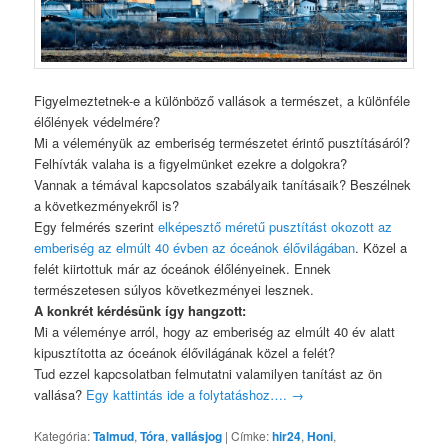
Figyelmeztetnek-e a különböző vallások a természet, a különféle
élőlények védelmére?
Mi a véleményük az emberiség természetet érintő pusztításáról?
Felhívták valaha is a figyelmünket ezekre a dolgokra?
Vannak a témával kapcsolatos szabályaik tanításaik? Beszélnek
a következményekről is?
Egy felmérés szerint
elképesztő méretű pusztítást okozott az
emberiség az elmúlt 40 évben az óceánok élővilágában
. Közel a
felét kiirtottuk már az óceánok élőlényeinek. Ennek
természetesen súlyos következményei lesznek.
A konkrét kérdésünk így hangzott:
Mi a véleménye arról, hogy az emberiség az elmúlt 40 év alatt
kipusztította az óceánok élővilágának közel a felét?
Tud ezzel kapcsolatban felmutatni valamilyen tanítást az ön
vallása?
Egy kattintás ide a folytatáshoz….
→
Kategória:
Talmud
,
Tóra
,
vallásjog
|
Címke:
hir24
,
Honi
,