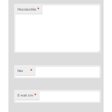
*
Hozzászólás
*
Név
*
E-mail cím