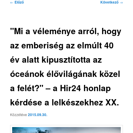
Bejegyzés
←
Előző
Következő
→
navigáció
"Mi a véleménye arról, hogy
az emberiség az elmúlt 40
év alatt kipusztította az
óceánok élővilágának közel
a felét?" – a Hir24 honlap
kérdése a lelkészekhez XX.
Közzétéve
2015.09.30.