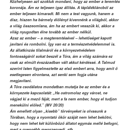
Közhelyesen azt szoktuk mondani, hogy az ember a teremtés
koronája. Ám ez teljesen igaz állítás. A táplálékláncból az
ember teljesen kimaradt. Mi nem a test vagyunk, hanem a
dísz, hiszen ha bármely élőlényt kivennénk a világból, akkor
a világ összeomlana, ám ha az embert vesszük ki, akkor a
világ nyugodtan élne tovább az ember nélkül.
Azaz az ember – a megteremtésével – lehetőséget kapott
javítani és rombolni. Így van ez a természetvédelemmel is.
Az állatkínzás tilalmáról és a környezetvédelem
fontosságáról sokat beszél a Tóra, ám a világ számára ez
csak az elmúlt évszázadban vált akkut kérdéssé. A Talmud
szerint Isten figyelmeztette az első embert arra, hogy amit ő
esetlegesen elrontana, azt senki sem fogja utána
megjavítani.
A Tóra csodálatos mondatban mutatja be az ember és a
környezete kapcsolatát: „Ha ostromolsz egy várost, ne
vágjad ki a mező fáját, mert a fa nem ember, hogy el tudjon
menekülni előled.” (MV 20/20)
Ám emellett olyan „kisebb” törvényeket is olvasunk a
Tórában, hogy a nyomtató ökör száját nem lehet bekötni,
hogy nem lehet két különböző állatot egymás mellé befogni,
mert a gyengébb megszenvedi, stb.