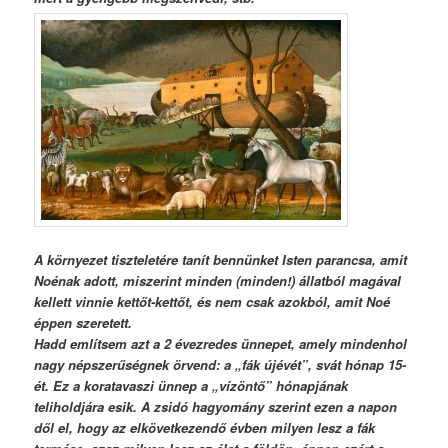
A környezet tiszteletére tanít bennünket Isten parancsa, amit
Noénak adott, miszerint minden (minden!) állatból magával
kellett vinnie kettőt-kettőt, és nem csak azokból, amit Noé
éppen szeretett.
Hadd említsem azt a 2 évezredes ünnepet, amely mindenhol
nagy népszerűségnek örvend: a „fák újévét”, svát hónap 15-
ét. Ez a koratavaszi ünnep a „vízöntő” hónapjának
teliholdjára esik. A zsidó hagyomány szerint ezen a napon
dől el, hogy az elkövetkezendő évben milyen lesz a fák