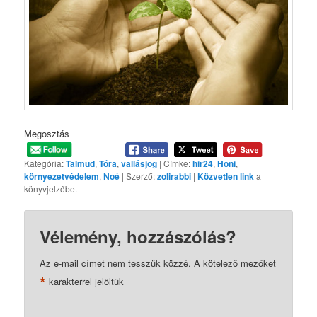
Megosztás
Kategória:
Talmud
,
Tóra
,
vallásjog
| Címke:
hir24
,
Honi
,
környezetvédelem
,
Noé
| Szerző:
zolirabbi
|
Közvetlen link
a
könyvjelzőbe.
Vélemény, hozzászólás?
Az e-mail címet nem tesszük közzé.
A kötelező mezőket
*
karakterrel jelöltük