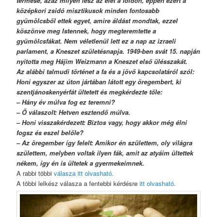
termése, azaz milyen lesz az élet a földön, éppen ezért a
középkori zsidó misztikusok minden fontosabb
gyümölcsből ettek egyet, amire áldást mondtak, ezzel
köszönve meg Istennek, hogy megteremtette a
gyümölcsfákat. Nem véletlenül lett ez a nap az izraeli
parlament, a Kneszet születésnapja. 1949-ben svát 15. napján
nyitotta meg Hájim Weizmann a Kneszet első ülésszakát.
Az alábbi talmudi történet a fa és a jövő kapcsolatáról szól:
Honi egyszer az úton jártában látott egy öregembert, ki
szentjánoskenyérfát ültetett és megkérdezte tőle:
– Hány év múlva fog ez teremni?
– Ő válaszolt: Hetven esztendő múlva.
– Honi visszakérdezett: Biztos vagy, hogy akkor még élni
fogsz és eszel belőle?
– Az öregember így felelt: Amikor én születtem, oly világra
születtem, melyben voltak ilyen fák, amit az atyáim ültettek
nékem, így én is ültetek a gyermekeimnek.
A rabbi többi
válasza itt olvasható.
A többi lelkész válasza a fentebbi kérdésre
itt olvasható.