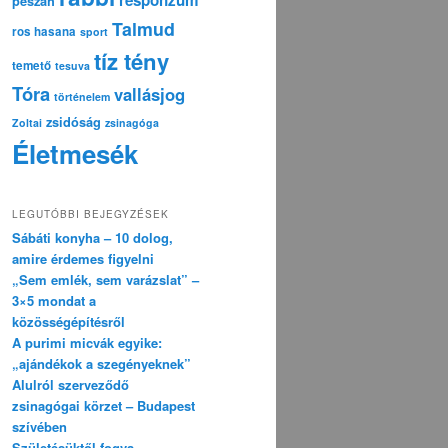
pészáh
Talmud
ros hasana
sport
tíz tény
temető
tesuva
Tóra
vallásjog
történelem
zsidóság
Zoltai
zsinagóga
Életmesék
LEGUTÓBBI BEJEGYZÉSEK
Sábáti konyha – 10 dolog,
amire érdemes figyelni
„Sem emlék, sem varázslat” –
3×5 mondat a
közösségépítésről
A purimi micvák egyike:
„ajándékok a szegényeknek”
Alulról szerveződő
zsinagógai körzet – Budapest
szívében
Születésüktől fogva