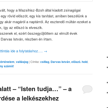
lt, hogy a Mazsihisz-Bzsh által kiadott zsinagógai
 egy rövid előszót, egy kis tanítást, amiben beszélünk a
vagy akár magáról a naptárról. Az esztendő múltán ezeket a
 így az előszó is elveszik.
szenek el, ezért összegyűjtöttem az elmúlt évek
 Darvas István, részben én írtam.
ttintás ide a folytatáshoz….
→
történelem
,
vallásjog
|
Címke:
csillag
,
Darvas István
,
előszó. hold
,
ny számít!
alatt – “Isten tudja…” – a
rdése a lelkészekhez