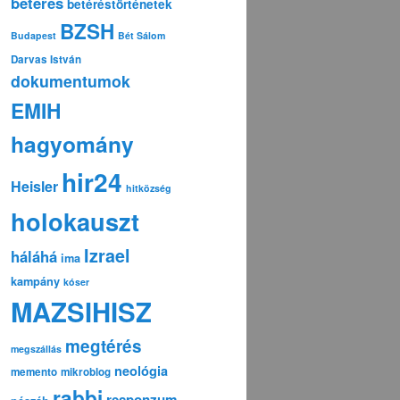
betérés
betéréstörténetek
BZSH
Budapest
Bét Sálom
Darvas István
dokumentumok
EMIH
hagyomány
hir24
Heisler
hitközség
holokauszt
Izrael
háláhá
ima
kampány
kóser
MAZSIHISZ
megtérés
megszállás
neológia
memento
mikroblog
rabbi
responzum