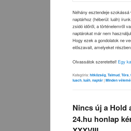
Néhány esztendeje szokássá vá
naptárhoz (héberül: luáh) írunk
zsidó időről, a történelemről 
naptárokat már nem használjuk,
Hogy ezek a gondolatok ne ves
előszavait, amelyeket részben
Olvassátok szeretettel!
Egy ka
Kategória:
hitközség
,
Talmud
,
Tóra
,
luach
,
luáh
,
naptár
|
Minden vélemé
Nincs új a Hold 
24.hu honlap ké
XXXVIII.