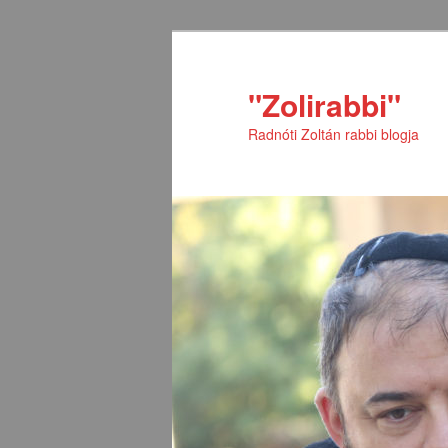
Tovább
Tovább
az
a
elsődleges
másodlagos
"Zolirabbi"
tartalomra
tartalomra
Radnóti Zoltán rabbi blogja