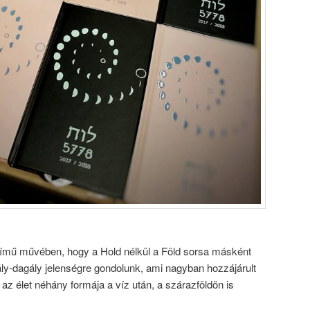
ímű művében, hogy a Hold nélkül a Föld sorsa másként
ály-dagály jelenségre gondolunk, ami nagyban hozzájárult
az élet néhány formája a víz után, a szárazföldön is