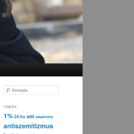
K
e
r
e
CÍMKÉK
s
1%
adó
24.hu
é
alapítvány
s
antiszemitizmus