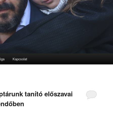
óga
Kapcsolat
ptárunk tanító előszavai
tendőben