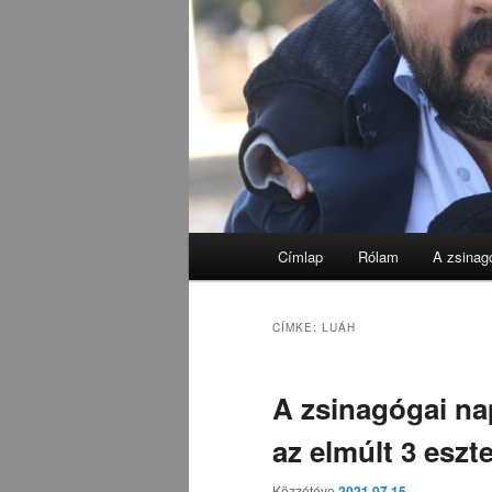
Fő
Címlap
Rólam
A zsinag
menü
CÍMKE:
LUÁH
A zsinagógai na
az elmúlt 3 esz
Közzétéve
2021.07.15.