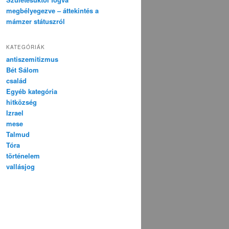
megbélyegezve – áttekintés a
mámzer státuszról
KATEGÓRIÁK
antiszemitizmus
Bét Sálom
család
Egyéb kategória
hitközség
Izrael
mese
Talmud
Tóra
történelem
vallásjog