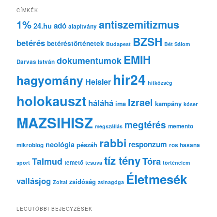
e
CÍMKÉK
s
1%
antiszemitizmus
adó
24.hu
é
alapítvány
s
BZSH
betérés
betéréstörténetek
Budapest
Bét Sálom
EMIH
dokumentumok
Darvas István
hir24
hagyomány
Heisler
hitközség
holokauszt
Izrael
háláhá
ima
kampány
kóser
MAZSIHISZ
megtérés
memento
megszállás
rabbi
responzum
neológia
pészáh
mikroblog
ros hasana
tíz tény
Tóra
Talmud
temető
sport
tesuva
történelem
Életmesék
vallásjog
zsidóság
Zoltai
zsinagóga
LEGUTÓBBI BEJEGYZÉSEK