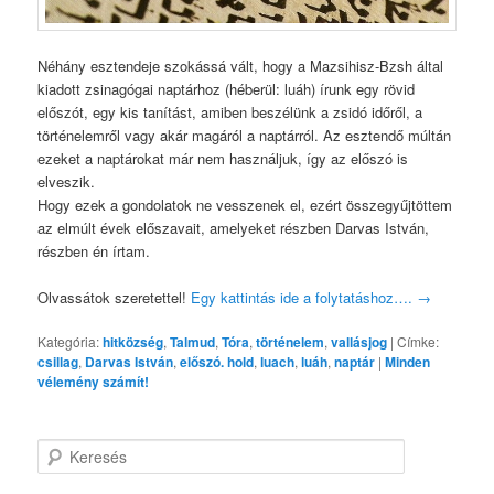
Néhány esztendeje szokássá vált, hogy a Mazsihisz-Bzsh által
kiadott zsinagógai naptárhoz (héberül: luáh) írunk egy rövid
előszót, egy kis tanítást, amiben beszélünk a zsidó időről, a
történelemről vagy akár magáról a naptárról. Az esztendő múltán
ezeket a naptárokat már nem használjuk, így az előszó is
elveszik.
Hogy ezek a gondolatok ne vesszenek el, ezért összegyűjtöttem
az elmúlt évek előszavait, amelyeket részben Darvas István,
részben én írtam.
Olvassátok szeretettel!
Egy kattintás ide a folytatáshoz….
→
Kategória:
hitközség
,
Talmud
,
Tóra
,
történelem
,
vallásjog
|
Címke:
csillag
,
Darvas István
,
előszó. hold
,
luach
,
luáh
,
naptár
|
Minden
vélemény számít!
K
e
r