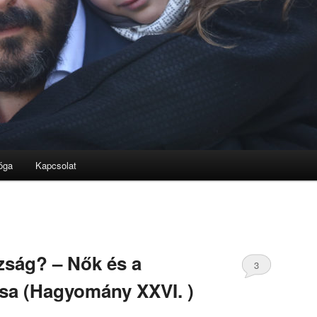
óga
Kapcsolat
zság? – Nők és a
3
sa (Hagyomány XXVI. )