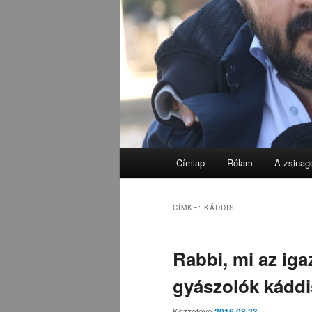
Fő
Címlap
Rólam
A zsinag
menü
CÍMKE:
KÁDDIS
Rabbi, mi az iga
gyászolók káddi
Közzétéve
2016.08.23.