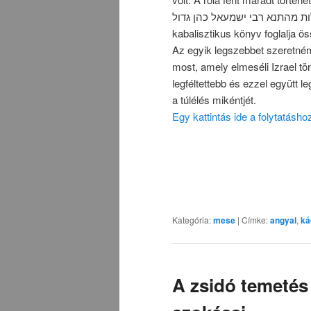
יכלות מהתנא רבי ישמעאל כהן גדול
kabalisztikus könyv foglalja ö
Az egyik legszebbet szeretn
most, amely elmeséli Izrael t
legféltettebb és ezzel együtt leg
a túlélés mikéntjét.
Egy kattintás ide a folytatásh
Kategória:
mese
|
Címke:
angyal
,
ká
A zsidó temetés 