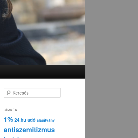
K
e
r
e
CÍMKÉK
s
1%
adó
24.hu
é
alapítvány
s
antiszemitizmus