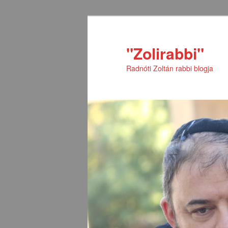
Tovább
Tovább
az
a
elsődleges
másodlagos
"Zolirabbi"
tartalomra
tartalomra
Radnóti Zoltán rabbi blogja