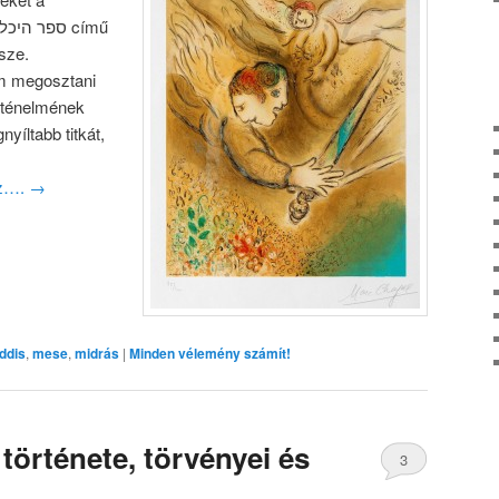
ספר ה című
ssze.
ém megosztani
örténelmének
nyíltabb titkát,
oz….
→
ddis
,
mese
,
midrás
|
Minden vélemény számít!
története, törvényei és
3