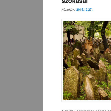
szokásai
Közzétéve
2015.12.27.
A zsidó vallásjogban pontos 