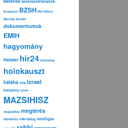
betérés
betéréstörténetek
BZSH
Budapest
Bét Sálom
Darvas István
dokumentumok
EMIH
hagyomány
hir24
Heisler
hitközség
holokauszt
Izrael
háláhá
ima
kampány
kóser
MAZSIHISZ
megtérés
megszállás
neológia
memento
mikroblog
rabbi
responzum