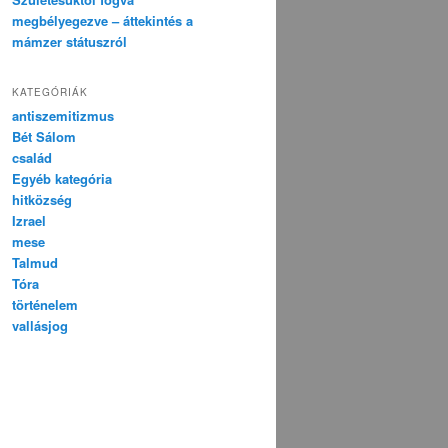
megbélyegezve – áttekintés a
mámzer státuszról
KATEGÓRIÁK
antiszemitizmus
Bét Sálom
család
Egyéb kategória
hitközség
Izrael
mese
Talmud
Tóra
történelem
vallásjog