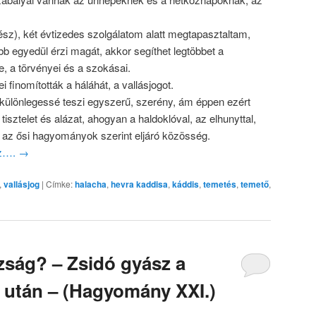
.
ész), két évtizedes szolgálatom alatt megtapasztaltam,
b egyedül érzi magát, akkor segíthet legtöbbet a
 a törvényei és a szokásai.
 finomították a háláhát, a vallásjogot.
különlegessé teszi egyszerű, szerény, ám éppen ezért
 tisztelet és alázat, ahogyan a haldoklóval, az elhunyttal,
k az ősi hagyományok szerint eljáró közösség.
oz….
→
,
vallásjog
|
Címke:
halacha
,
hevra kaddisa
,
káddis
,
temetés
,
temető
,
azság? – Zsidó gyász a
 után – (Hagyomány XXI.)