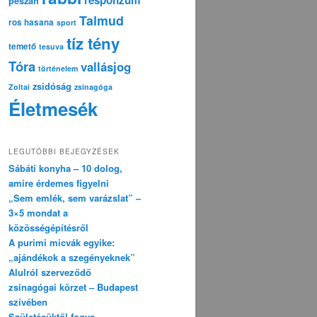
pészáh
Talmud
ros hasana
sport
tíz tény
temető
tesuva
Tóra
vallásjog
történelem
zsidóság
Zoltai
zsinagóga
Életmesék
LEGUTÓBBI BEJEGYZÉSEK
Sábáti konyha – 10 dolog,
amire érdemes figyelni
„Sem emlék, sem varázslat” –
3×5 mondat a
közösségépítésről
A purimi micvák egyike:
„ajándékok a szegényeknek”
Alulról szerveződő
zsinagógai körzet – Budapest
szívében
Születésüktől fogva