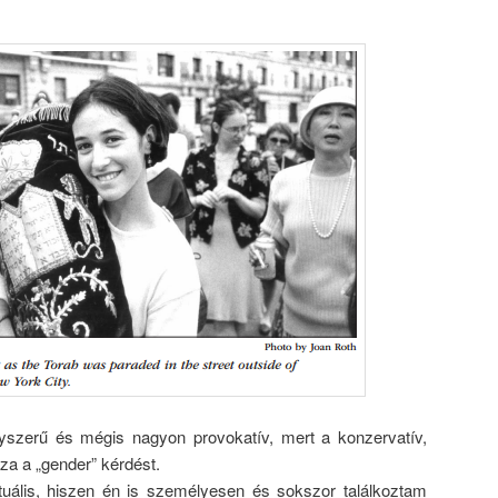
szerű és mégis nagyon provokatív, mert a konzervatív,
a a „gender” kérdést.
uális, hiszen én is személyesen és sokszor találkoztam