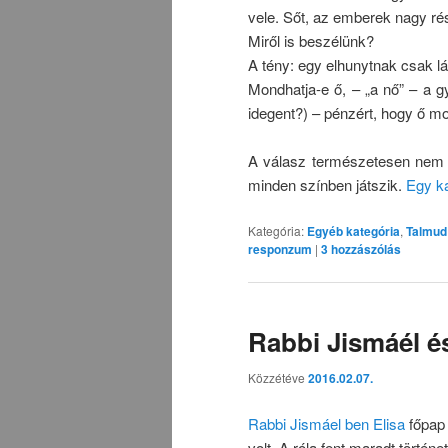
vele. Sőt, az emberek nagy r
Miről is beszélünk?
A tény: egy elhunytnak csak 
Mondhatja-e ő, – „a nő” – a g
idegent?) – pénzért, hogy ő mo
A válasz természetesen nem f
minden színben játszik.
Egy ka
Kategória:
Egyéb kategória
,
Talmud
responzum
|
3
hozzászólás
Rabbi Jismáél é
Közzétéve
2016.02.07.
Rabbi Jismáel ben Elisa
főpap
volt. A róla fent maradt történe