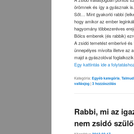
örömnek és így a gyásznak is
Sőt… Mint gyakorló rabbi (lelk
hogy amikor az ember leginkáb
hagyomány többezeréves ereje,
Bölcs emberek (és rabbik) ezrei
A zsidó temetést emberivé és 
ünnepélyes mivolta illetve az a
majd a gyászolóval foglalkozi
Egy kattintás ide a folytatásh
Kategória:
Egyéb kategória
,
Talmud
vallásjog
|
3
hozzászólás
Rabbi, mi az ig
nem zsidó szülő
Közzétéve
2013.03.17.