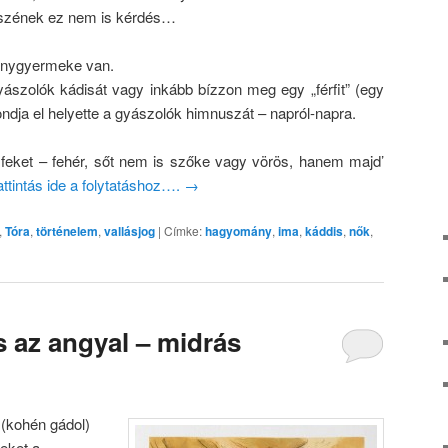
észének ez nem is kérdés…
lánygyermeke van.
yászolók kádisát vagy inkább bízzon meg egy „férfit” (egy
ndja el helyette a gyászolók himnuszát – napról-napra.
eket – fehér, sőt nem is szőke vagy vörös, hanem majd’
ttintás ide a folytatáshoz….
→
,
Tóra
,
történelem
,
vallásjog
|
Címke:
hagyomány
,
ima
,
káddis
,
nők
,
s az angyal – midrás
 (kohén gádol)
teket a