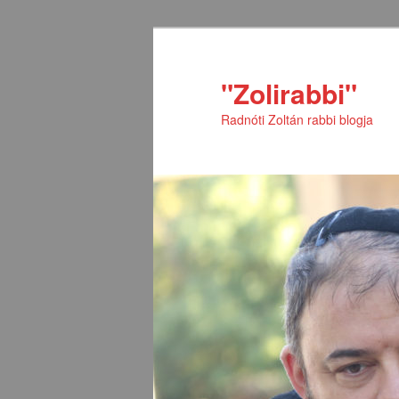
Tovább
Tovább
az
a
elsődleges
másodlagos
"Zolirabbi"
tartalomra
tartalomra
Radnóti Zoltán rabbi blogja