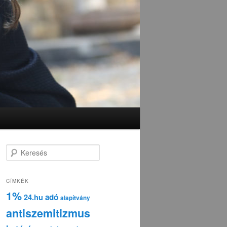
K
e
r
e
CÍMKÉK
s
1%
adó
24.hu
é
alapítvány
s
antiszemitizmus