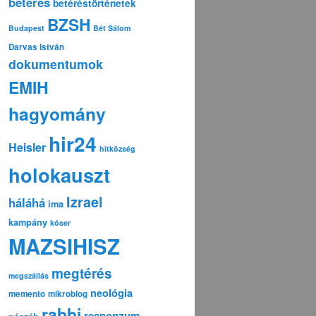
betérés
betéréstörténetek
BZSH
Budapest
Bét Sálom
Darvas István
dokumentumok
EMIH
hagyomány
hir24
Heisler
hitközség
holokauszt
Izrael
háláhá
ima
kampány
kóser
MAZSIHISZ
megtérés
megszállás
neológia
memento
mikroblog
rabbi
responzum