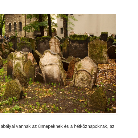
szabályai vannak az ünnepeknek és a hétköznapoknak, az
.