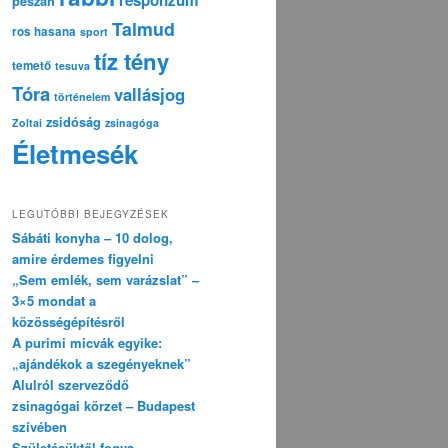
pészáh
Talmud
ros hasana
sport
tíz tény
temető
tesuva
Tóra
vallásjog
történelem
zsidóság
Zoltai
zsinagóga
Életmesék
LEGUTÓBBI BEJEGYZÉSEK
Sábáti konyha – 10 dolog,
amire érdemes figyelni
„Sem emlék, sem varázslat” –
3×5 mondat a
közösségépítésről
A purimi micvák egyike:
„ajándékok a szegényeknek”
Alulról szerveződő
zsinagógai körzet – Budapest
szívében
Születésüktől fogva