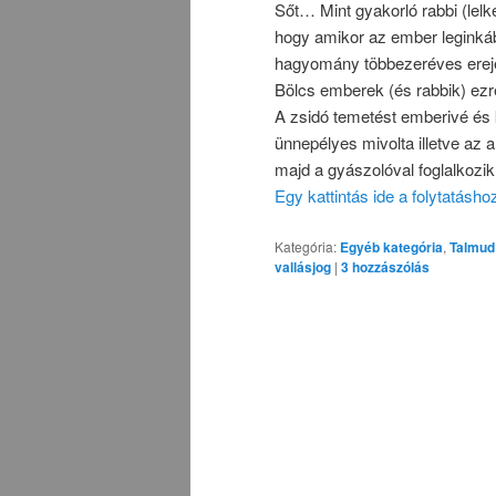
Sőt… Mint gyakorló rabbi (lelk
hogy amikor az ember leginkáb
hagyomány többezeréves ereje,
Bölcs emberek (és rabbik) ezrei
A zsidó temetést emberivé és 
ünnepélyes mivolta illetve az a
majd a gyászolóval foglalkozi
Egy kattintás ide a folytatásh
Kategória:
Egyéb kategória
,
Talmud
vallásjog
|
3
hozzászólás