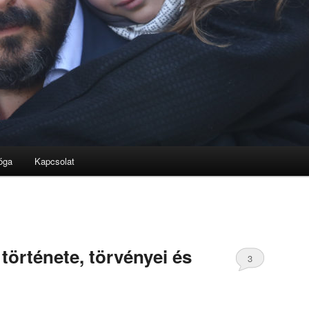
óga
Kapcsolat
története, törvényei és
3