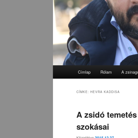
Fő
Címlap
Rólam
A zsinag
menü
CÍMKE:
HEVRA KADDISA
A zsidó temetés 
szokásai
Közzétéve
2015.12.27.