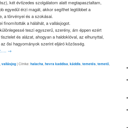
ész), két évtizedes szolgálatom alatt megtapasztaltam,
b egyedül érzi magát, akkor segíthet legtöbbet a
 a törvényei és a szokásai.
 finomították a háláhát, a vallásjogot.
különlegessé teszi egyszerű, szerény, ám éppen ezért
 tisztelet és alázat, ahogyan a haldoklóval, az elhunyttal,
k az ősi hagyományok szerint eljáró közösség.
oz….
→
,
vallásjog
|
Címke:
halacha
,
hevra kaddisa
,
káddis
,
temetés
,
temető
,