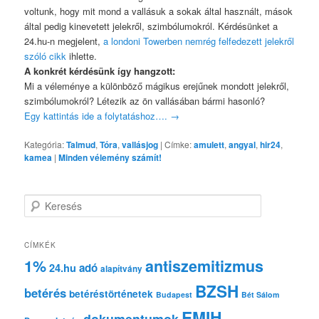
voltunk, hogy mit mond a vallásuk a sokak által használt, mások
által pedig kinevetett jelekről, szimbólumokról. Kérdésünket a
24.hu-n megjelent,
a londoni Towerben nemrég felfedezett jelekről
szóló cikk
ihlette.
A konkrét kérdésünk így hangzott:
Mi a véleménye a különböző mágikus erejűnek mondott jelekről,
szimbólumokról? Létezik az ön vallásában bármi hasonló?
Egy kattintás ide a folytatáshoz….
→
Kategória:
Talmud
,
Tóra
,
vallásjog
|
Címke:
amulett
,
angyal
,
hir24
,
kamea
|
Minden vélemény számít!
K
e
r
e
CÍMKÉK
s
1%
antiszemitizmus
adó
24.hu
é
alapítvány
s
BZSH
betérés
betéréstörténetek
Budapest
Bét Sálom
EMIH
dokumentumok