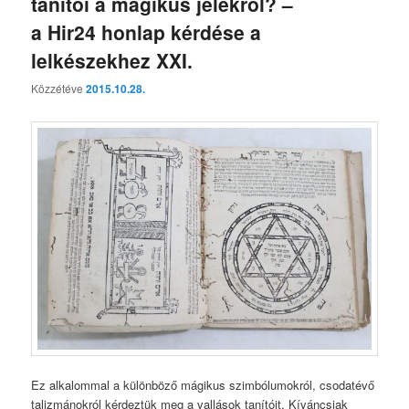
tanítói a mágikus jelekről? –
a Hir24 honlap kérdése a
lelkészekhez XXI.
Közzétéve
2015.10.28.
Ez alkalommal a különböző mágikus szimbólumokról, csodatévő
talizmánokról kérdeztük meg a vallások tanítóit. Kíváncsiak