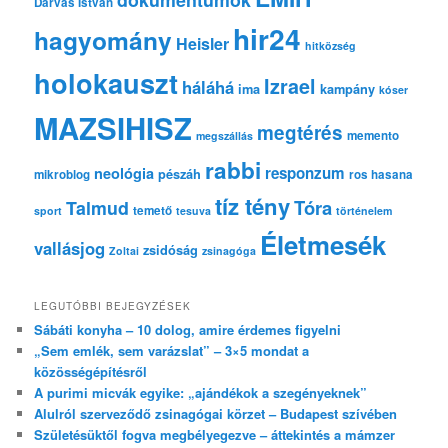
Darvas István
hir24
hagyomány
Heisler
hitközség
holokauszt
Izrael
háláhá
ima
kampány
kóser
MAZSIHISZ
megtérés
memento
megszállás
rabbi
responzum
neológia
pészáh
mikroblog
ros hasana
tíz tény
Tóra
Talmud
temető
sport
tesuva
történelem
Életmesék
vallásjog
zsidóság
Zoltai
zsinagóga
LEGUTÓBBI BEJEGYZÉSEK
Sábáti konyha – 10 dolog, amire érdemes figyelni
„Sem emlék, sem varázslat” – 3×5 mondat a
közösségépítésről
A purimi micvák egyike: „ajándékok a szegényeknek”
Alulról szerveződő zsinagógai körzet – Budapest szívében
Születésüktől fogva megbélyegezve – áttekintés a mámzer