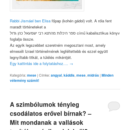
Rabbi Jismáel ben Elisa
főpap (kohén gádol) volt. A róla fent
maradt történeteket a
ספר היכלות מהתנא רבי ישמעאל כהן גדול című kabalisztikus könyv
foglalja össze.
Az egyik legszebbet szeretném megosztani most, amely
elmeséli Izrael történelmének legféltettebb és ezzel együtt
legnyíltabb titkát, a túlélés mikéntjét.
Egy kattintás ide a folytatáshoz….
→
Kategória:
mese
|
Címke:
angyal
,
káddis
,
mese
,
midrás
|
Minden
vélemény számít!
A szimbólumok tényleg
csodálatos erővel bírnak? –
Mit mondanak a vallások