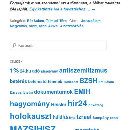
Fogadjátok most szeretettel ezt a történetet, a Mákot traktátus
24a lapját.
Egy kattintás ide a folytatáshoz….
→
Kategória:
Bét Sálom
,
Talmud
,
Tóra
|
Címke:
Jeruzsálem
,
Megváltás
,
rabbi
,
rabbi Akiva
|
4
hozzászólás
K
e
r
e
CÍMKÉK
s
1%
antiszemitizmus
adó
24.hu
é
alapítvány
s
BZSH
betérés
betéréstörténetek
Budapest
Bét Sálom
EMIH
dokumentumok
Darvas István
hir24
hagyomány
Heisler
hitközség
holokauszt
Izrael
háláhá
ima
kampány
kóser
MAZSIHISZ