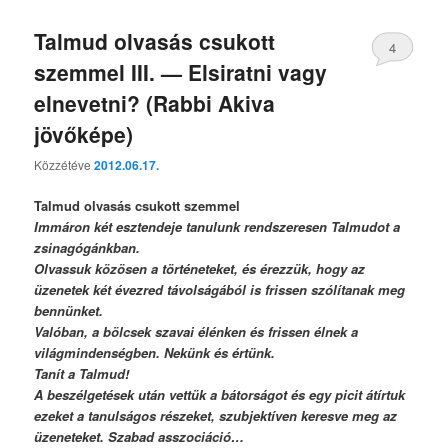
Talmud olvasás csukott
4
szemmel III. — Elsiratni vagy
elnevetni? (Rabbi Akiva
jövőképe)
Közzétéve
2012.06.17.
Talmud olvasás csukott szemmel
Immáron két esztendeje tanulunk rendszeresen Talmudot a
zsinagógánkban.
Olvassuk közösen a történeteket, és érezzük, hogy az
üzenetek két évezred távolságából is frissen szólítanak meg
bennünket.
Valóban, a bölcsek szavai élénken és frissen élnek a
világmindenségben. Nekünk és értünk.
Tanít a Talmud!
A beszélgetések után vettük a bátorságot és egy picit átírtuk
ezeket a tanulságos részeket, szubjektíven keresve meg az
üzeneteket. Szabad asszociáció…