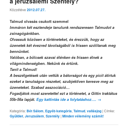
a jeruzsálemi Szentély?
Közzétéve
2012.07.27.
Talmud olvasás csukott szemmel
Immáron két esztendeje tanulunk rendszeresen Talmudot a
zsinagógánkban.
Olvassuk közösen a történeteket, és érezzük, hogy az
üzenetek két évezred távolságából is frissen szólítanak meg
bennünket.
Valóban, a bölcsek szavai élénken és frissen élnek a
világmindenségben. Nekünk és értünk.
Tanít a Talmud!
A beszélgetések után vettük a bátorságot és egy picit átírtuk
ezeket a tanulságos részeket, szubjektíven keresve meg az
üzeneteket. Szabad asszociáció…
Fogadjátok most szeretettel ezt a történetet, a Gittin traktátus
55b-56a lapját.
Egy kattintás ide a folytatáshoz….
→
Kategória:
Bét Sálom
,
Egyéb kategória
,
Talmud
,
vallásjog
|
Címke:
Gyűlölet
,
Jeruzsálem
,
Szentély
|
Minden vélemény számít!