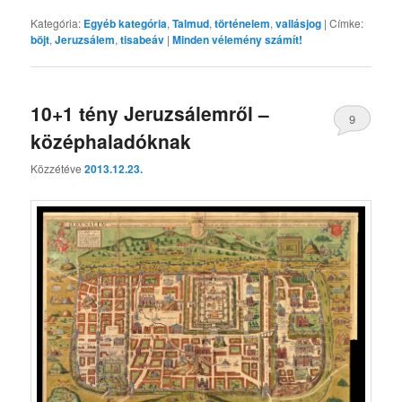
Kategória:
Egyéb kategória
,
Talmud
,
történelem
,
vallásjog
|
Címke:
böjt
,
Jeruzsálem
,
tisabeáv
|
Minden vélemény számít!
10+1 tény Jeruzsálemről –
9
középhaladóknak
Közzétéve
2013.12.23.