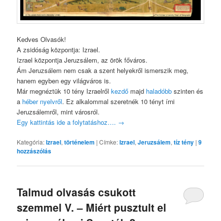
Kedves Olvasók!
A zsidóság központja: Izrael.
Izrael központja Jeruzsálem, az örök főváros.
Ám Jeruzsálem nem csak a szent helyekről ismerszik meg,
hanem egyben egy világváros is.
Már megnéztük 10 tény Izraelről
kezdő
majd
haladóbb
szinten és
a
héber nyelvről
. Ez alkalommal szeretnék 10 tényt írni
Jeruzsálemről, mint városról.
Egy kattintás ide a folytatáshoz….
→
Kategória:
Izrael
,
történelem
|
Címke:
Izrael
,
Jeruzsálem
,
tíz tény
|
9
hozzászólás
Talmud olvasás csukott
szemmel V. – Miért pusztult el