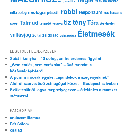
megtérés
memento
megszállás
rabbi
responzum
neológia
pészáh
mikroblog
ros hasana
tíz tény
Tóra
Talmud
temető
sport
tesuva
történelem
Életmesék
vallásjog
zsidóság
Zoltai
zsinagóga
LEGUTÓBBI BEJEGYZÉSEK
Sábáti konyha – 10 dolog, amire érdemes figyelni
„Sem emlék, sem varázslat” – 3×5 mondat a
közösségépítésről
A purimi micvák egyike: „ajándékok a szegényeknek”
Alulról szerveződő zsinagógai körzet – Budapest szívében
Születésüktől fogva megbélyegezve – áttekintés a mámzer
státuszról
KATEGÓRIÁK
antiszemitizmus
Bét Sálom
család