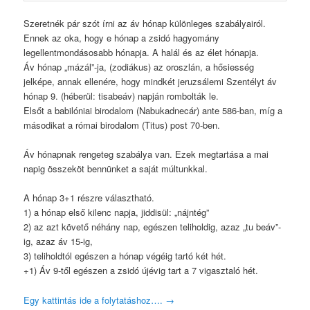
Szeretnék pár szót írni az áv hónap különleges szabályairól.
Ennek az oka, hogy e hónap a zsidó hagyomány
legellentmondásosabb hónapja. A halál és az élet hónapja.
Áv hónap „mázál”-ja, (zodiákus) az oroszlán, a hősiesség
jelképe, annak ellenére, hogy mindkét jeruzsálemi Szentélyt áv
hónap 9. (héberül: tisabeáv) napján rombolták le.
Elsőt a babilóniai birodalom (Nabukadnecár) ante 586-ban, míg a
másodikat a római birodalom (Titus) post 70-ben.
Áv hónapnak rengeteg szabálya van. Ezek megtartása a mai
napig összeköt bennünket a saját múltunkkal.
A hónap 3+1 részre választható.
1) a hónap első kilenc napja, jiddisül: „nájntég”
2) az azt követő néhány nap, egészen teliholdig, azaz „tu beáv”-
ig, azaz áv 15-ig,
3) teliholdtól egészen a hónap végéig tartó két hét.
+1) Áv 9-től egészen a zsidó újévig tart a 7 vigasztaló hét.
Egy kattintás ide a folytatáshoz….
→