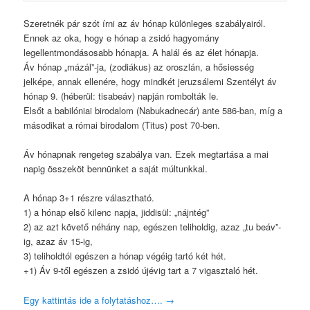
Szeretnék pár szót írni az áv hónap különleges szabályairól.
Ennek az oka, hogy e hónap a zsidó hagyomány
legellentmondásosabb hónapja. A halál és az élet hónapja.
Áv hónap „mázál”-ja, (zodiákus) az oroszlán, a hősiesség
jelképe, annak ellenére, hogy mindkét jeruzsálemi Szentélyt áv
hónap 9. (héberül: tisabeáv) napján rombolták le.
Elsőt a babilóniai birodalom (Nabukadnecár) ante 586-ban, míg a
másodikat a római birodalom (Titus) post 70-ben.
Áv hónapnak rengeteg szabálya van. Ezek megtartása a mai
napig összeköt bennünket a saját múltunkkal.
A hónap 3+1 részre választható.
1) a hónap első kilenc napja, jiddisül: „nájntég”
2) az azt követő néhány nap, egészen teliholdig, azaz „tu beáv”-
ig, azaz áv 15-ig,
3) teliholdtól egészen a hónap végéig tartó két hét.
+1) Áv 9-től egészen a zsidó újévig tart a 7 vigasztaló hét.
Egy kattintás ide a folytatáshoz….
→