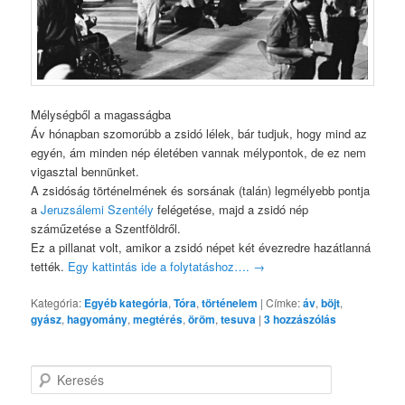
Mélységből a magasságba
Áv hónapban szomorúbb a zsidó lélek, bár tudjuk, hogy mind az
egyén, ám minden nép életében vannak mélypontok, de ez nem
vigasztal bennünket.
A zsidóság történelmének és sorsának (talán) legmélyebb pontja
a
Jeruzsálemi Szentély
felégetése, majd a zsidó nép
száműzetése a Szentföldről.
Ez a pillanat volt, amikor a zsidó népet két évezredre hazátlanná
tették.
Egy kattintás ide a folytatáshoz….
→
Kategória:
Egyéb kategória
,
Tóra
,
történelem
|
Címke:
áv
,
böjt
,
gyász
,
hagyomány
,
megtérés
,
öröm
,
tesuva
|
3
hozzászólás
K
e