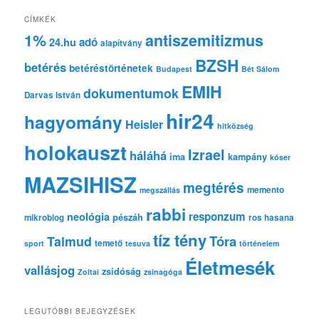
r
e
CÍMKÉK
s
1%
antiszemitizmus
adó
24.hu
é
alapítvány
s
BZSH
betérés
betéréstörténetek
Budapest
Bét Sálom
EMIH
dokumentumok
Darvas István
hir24
hagyomány
Heisler
hitközség
holokauszt
Izrael
háláhá
ima
kampány
kóser
MAZSIHISZ
megtérés
memento
megszállás
rabbi
responzum
neológia
pészáh
mikroblog
ros hasana
tíz tény
Tóra
Talmud
temető
sport
tesuva
történelem
Életmesék
vallásjog
zsidóság
Zoltai
zsinagóga
LEGUTÓBBI BEJEGYZÉSEK