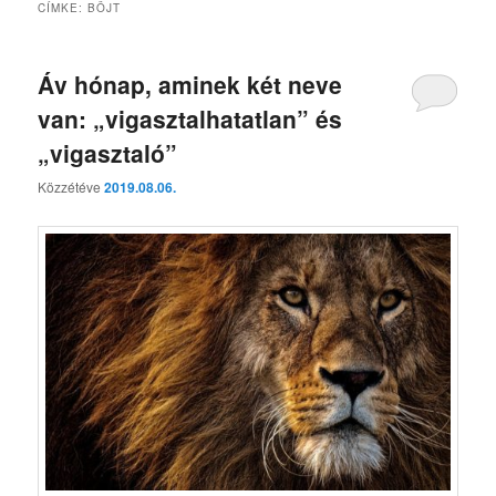
CÍMKE:
BÖJT
Áv hónap, aminek két neve
van: „vigasztalhatatlan” és
„vigasztaló”
Közzétéve
2019.08.06.