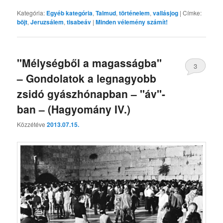
Kategória:
Egyéb kategória
,
Talmud
,
történelem
,
vallásjog
|
Címke:
böjt
,
Jeruzsálem
,
tisabeáv
|
Minden vélemény számít!
"Mélységből a magasságba"
3
– Gondolatok a legnagyobb
zsidó gyászhónapban – "áv"-
ban – (Hagyomány IV.)
Közzétéve
2013.07.15.