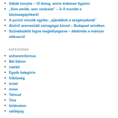
Sábáti konyha – 10 dolog, amire érdemes figyelni
„Sem emlék, sem varázslat” – 3×5 mondat a
közösségépítésről
A purimi micvák egyike: „ajándékok a szegényeknek”
Alulról szerveződő zsinagógai körzet – Budapest szívében
Születésüktől fogva megbélyegezve – áttekintés a mámzer
státuszról
KATEGÓRIÁK
antiszemitizmus
Bét Sálom
család
Egyéb kategória
hitközség
Izrael
mese
Talmud
Tóra
történelem
vallásjog