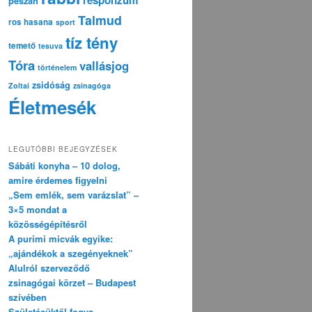
pészáh
Talmud
ros hasana
sport
tíz tény
temető
tesuva
Tóra
vallásjog
történelem
zsidóság
Zoltai
zsinagóga
Életmesék
LEGUTÓBBI BEJEGYZÉSEK
Sábáti konyha – 10 dolog,
amire érdemes figyelni
„Sem emlék, sem varázslat” –
3×5 mondat a
közösségépítésről
A purimi micvák egyike:
„ajándékok a szegényeknek”
Alulról szerveződő
zsinagógai körzet – Budapest
szívében
Születésüktől fogva