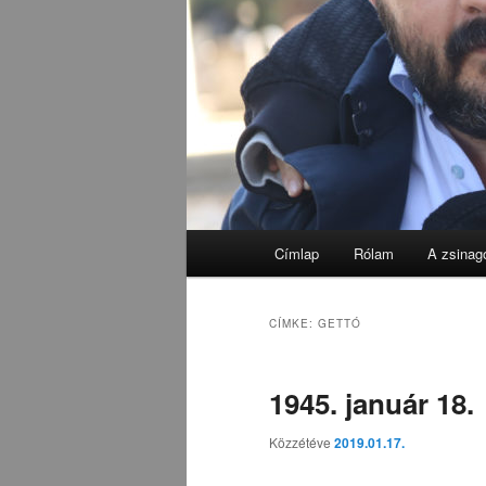
Fő
Címlap
Rólam
A zsinag
menü
CÍMKE:
GETTÓ
1945. január 18.
Közzétéve
2019.01.17.