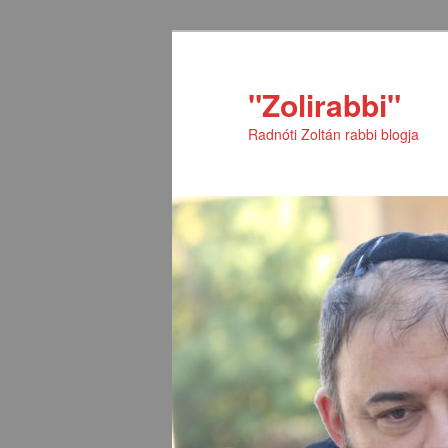
Tovább
Tovább
az
a
elsődleges
másodlagos
"Zolirabbi"
tartalomra
tartalomra
Radnóti Zoltán rabbi blogja