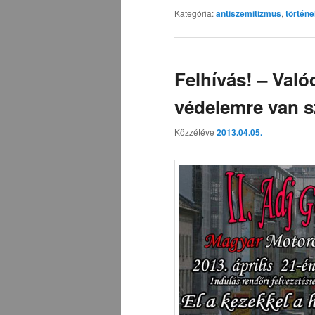
Kategória:
antiszemitizmus
,
történ
Felhívás! – Valód
védelemre van 
Közzétéve
2013.04.05.