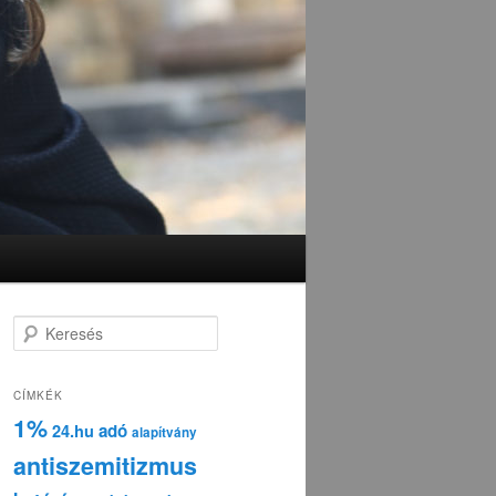
K
e
r
e
CÍMKÉK
s
1%
adó
24.hu
é
alapítvány
s
antiszemitizmus