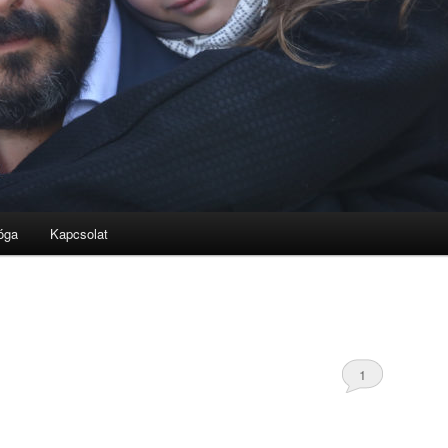
óga
Kapcsolat
1