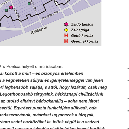
rs Poetica helyett című írásában:
i között a múlt – és bizonyos értelemben
 a véghetetlen súllyal és igénytelenséggel van jelen
i legbensőbb sajátja, s attól, hogy lezárult, csak még
Legotthonosabb tárgyaink, hétköznapi civilizációnk
 az utolsó elhányt bádogkanálig – soha nem látott
sztül. Egyrészt puszta funkciójára süllyedt, oda,
ínzószerszámok, másrészt ugyanezek a tárgyak,
ásra szánt eszközöket is, lettek végül is a század
ennyit egyazon jelentés elvéthetetlen jegyei borítják.