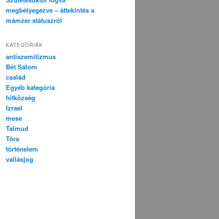
megbélyegezve – áttekintés a
mámzer státuszról
KATEGÓRIÁK
antiszemitizmus
Bét Sálom
család
Egyéb kategória
hitközség
Izrael
mese
Talmud
Tóra
történelem
vallásjog