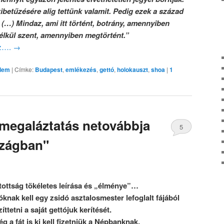
betűzésére alig tettünk valamit. Pedig ezek a század
. (…) Mindaz, ami itt történt, botrány, amennyiben
nélkül szent, amennyiben megtörtént.”
oz….
→
elem
|
Címke:
Budapest
,
emlékezés
,
gettó
,
holokauszt
,
shoa
|
1
megaláztatás netovábbja
5
szágban"
tottság tökéletes leírása és „élménye”…
nak kell egy zsidó asztalosmester lefoglalt fájából
íttetni a saját gettójuk kerítését.
 a fát is ki kell fizetniük a Népbanknak.