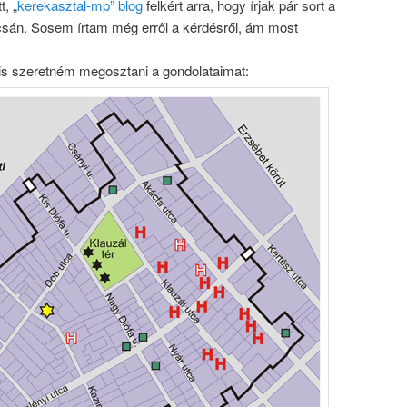
t, „
kerekasztal-mp” blog
felkért arra, hogy írjak pár sort a
pcsán. Sosem írtam még erről a kérdésről, ám most
n is szeretném megosztani a gondolataimat: