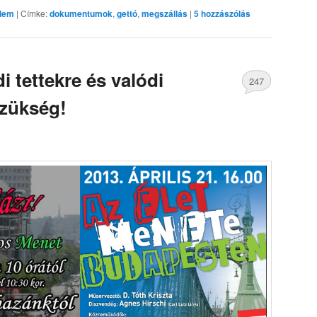
elem
|
Címke:
dokumentumok
,
gettó
,
megszállás
|
5
hozzászólás
i tettekre és valódi
247
szükség!