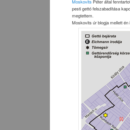
Moskovits
Péter által fenntartot
pesti gettó felszabadítása ka
megtettem.
Moskovits úr blogja mellett é