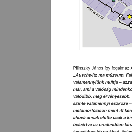
Pilinszky János így fogalmaz A
„Auschwitz ma múzeum. Fala
valamennyiünk múltja – azzal
már, ami a valóság mindenkor
valódibb, még érvényesebb. 
szinte valamennyi eszköze –
metamorfózison ment itt kere
ahová annak előtte csak a k
beleértve az eredendően kínz
legsajátosabb ereklyéi. Valam