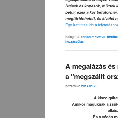
Ütések és kopások, miknek ki
betűi; ezek a kor betűformái
megtörténhetett, és kivétel 
Egy kattintás ide a folytatásh
Kategória:
antiszemitizmus
,
történ
hozzászólás
A megalázás és 
a "megszállt or
Közzétéve
2014.01.29.
A kiszolgálta
Amikor maguknak a zsidók
elkész
És a végén még