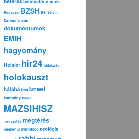
betérés
betéréstörténetek
BZSH
Budapest
Bét Sálom
Darvas István
dokumentumok
EMIH
hagyomány
hir24
Heisler
hitközség
holokauszt
Izrael
háláhá
ima
kampány
kóser
MAZSIHISZ
megtérés
megszállás
neológia
memento
mikroblog
rabbi
responzum