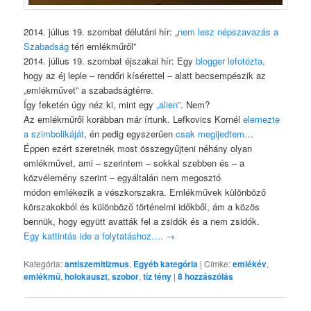
2014. július 19. szombat délutáni hír: „
nem lesz népszavazás a
Szabadság
téri emlékműről”
2014. július 19. szombat éjszakai hír: Egy
blogger lefotózta,
hogy az éj leple – rendőri kísérettel – alatt becsempészik az
„emlékművet” a szabadságtérre.
Így feketén úgy néz ki, mint egy
„alien”
. Nem?
Az emlékműről korábban már írtunk. Lefkovics Kornél
elemezte
a szimbolikáját
, én pedig egyszerűen
csak megijedtem
…
Éppen ezért szeretnék most összegyűjteni néhány olyan
emlékművet, ami – szerintem – sokkal szebben és – a
közvélemény szerint – egyáltalán nem megosztó
módon emlékezik a vészkorszakra. Emlékművek különböző
körszakokból és különböző történelmi időkből, ám a közös
bennük, hogy együtt avatták fel a zsidók és a nem zsidók.
Egy kattintás ide a folytatáshoz….
→
Kategória:
antiszemitizmus
,
Egyéb kategória
|
Címke:
emlékév
,
emlékmű
,
holokauszt
,
szobor
,
tíz tény
|
8
hozzászólás