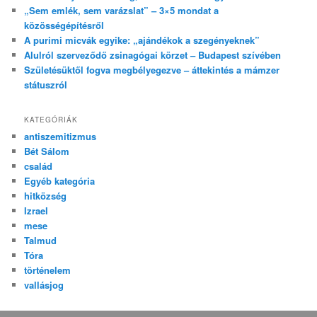
„Sem emlék, sem varázslat” – 3×5 mondat a
közösségépítésről
A purimi micvák egyike: „ajándékok a szegényeknek”
Alulról szerveződő zsinagógai körzet – Budapest szívében
Születésüktől fogva megbélyegezve – áttekintés a mámzer
státuszról
KATEGÓRIÁK
antiszemitizmus
Bét Sálom
család
Egyéb kategória
hitközség
Izrael
mese
Talmud
Tóra
történelem
vallásjog