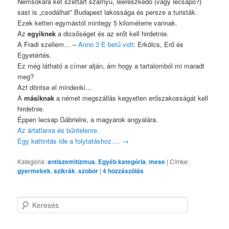
Nemsokára két széttárt szárnyű, leereszkedő (vagy lecsapó?)
sast is „csodálhat” Budapest lakossága és persze a turisták.
Ezek ketten egymástól mintegy 5 kilométerre vannak.
Az
egyiknek
a dicsőséget és az erőt kell hirdetnie.
A Fradi szellem… –
Anno 3 E betű volt
: Erkölcs, Erő és
Egyetértés.
Ez még látható a címer alján, ám hogy a tartalomból mi maradt
meg?
Azt döntse el mindenki…
A
másiknak
a német megszállás kegyetlen erőszakosságát kell
hirdetnie.
Éppen lecsap Gábrielre, a magyarok angyalára.
Az ártatlanra és bűntelenre.
Egy kattintás ide a folytatáshoz….
→
Kategória:
antiszemitizmus
,
Egyéb kategória
,
mese
|
Címke:
gyermekek
,
szikrák
,
szobor
|
4
hozzászólás
K
e
r