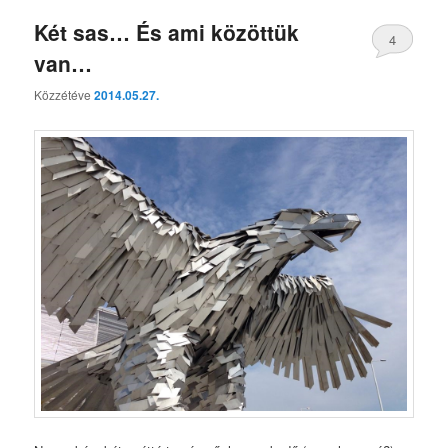
Két sas… És ami közöttük
4
van…
Közzétéve
2014.05.27.