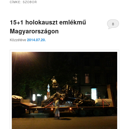
CÍMKE:
SZOBOR
15+1 holokauszt emlékmű
8
Magyarországon
Közzétéve
2014.07.20.