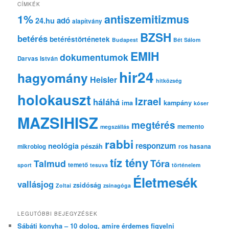
e
CÍMKÉK
s
1%
antiszemitizmus
adó
24.hu
é
alapítvány
s
BZSH
betérés
betéréstörténetek
Budapest
Bét Sálom
EMIH
dokumentumok
Darvas István
hir24
hagyomány
Heisler
hitközség
holokauszt
Izrael
háláhá
ima
kampány
kóser
MAZSIHISZ
megtérés
memento
megszállás
rabbi
responzum
neológia
pészáh
mikroblog
ros hasana
tíz tény
Tóra
Talmud
temető
sport
tesuva
történelem
Életmesék
vallásjog
zsidóság
Zoltai
zsinagóga
LEGUTÓBBI BEJEGYZÉSEK
Sábáti konyha – 10 dolog, amire érdemes figyelni