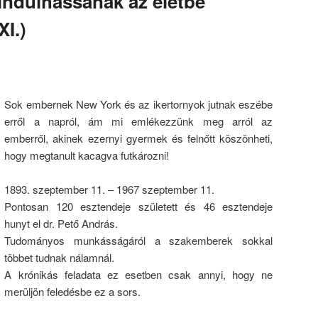
lindulhassanak az életbe
I.)
Sok embernek New York és az ikertornyok jutnak eszébe
erről a napról, ám mi emlékezzünk meg arról az
emberről, akinek ezernyi gyermek és felnőtt köszönheti,
hogy megtanult kacagva futkározni!
1893. szeptember 11. – 1967 szeptember 11.
Pontosan 120 esztendeje született és 46 esztendeje
hunyt el dr. Pető András.
Tudományos munkásságáról a szakemberek sokkal
többet tudnak nálamnál.
A krónikás feladata ez esetben csak annyi, hogy ne
merüljön feledésbe ez a sors.