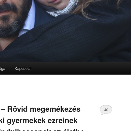
óga
Kapcsolat
j!" – Rövid megemékezés
40
 aki gyermekek ezreinek