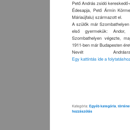
Pető András zsidó kereskedő-c
Édesapja, Pető Ármin Körmen
Máriaújfalu) származott el.
A szülők már Szombathelyen é
első gyermekük: Andor, 
Szombathelyen végezte, maj
1911-ben már Budapesten érett
Nevét Andrásra
Egy kattintás ide a folytatásh
Kategória:
Egyéb kategória
,
történ
hozzászólás