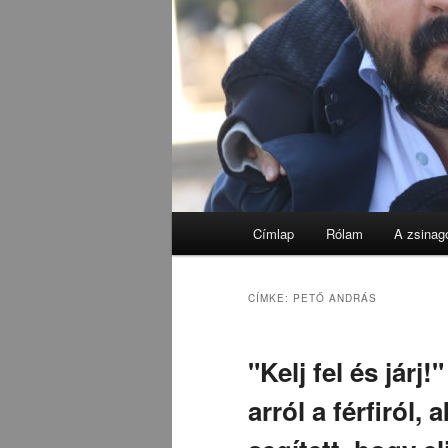
Fő
Címlap
Rólam
A zsinag
menü
CÍMKE:
PETŐ ANDRÁS
"Kelj fel és jár
arról a férfiról,