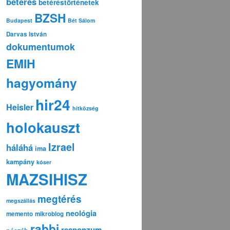
betérés
betéréstörténetek
BZSH
Budapest
Bét Sálom
Darvas István
dokumentumok
EMIH
hagyomány
hir24
Heisler
hitközség
holokauszt
Izrael
háláhá
ima
kampány
kóser
MAZSIHISZ
megtérés
megszállás
neológia
memento
mikroblog
rabbi
responzum