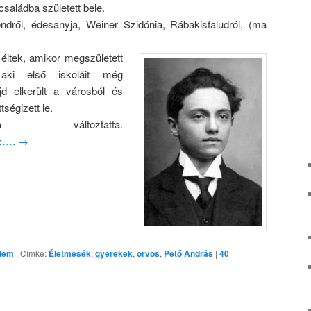
saládba született bele.
dről, édesanyja, Weiner Szidónia, Rábakisfaludról, (ma
ltek, amikor megszületett
aki első iskoláit még
d elkerült a városból és
ségizett le.
 változtatta.
oz….
→
elem
|
Címke:
Életmesék
,
gyerekek
,
orvos
,
Pető András
|
40