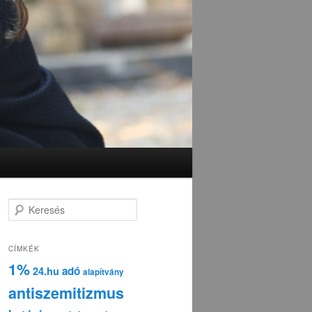
K
e
r
e
CÍMKÉK
s
1%
adó
24.hu
é
alapítvány
s
antiszemitizmus