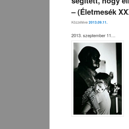
segített, hogy e
– (Életmesék XXX
Közzétéve
2013.09.11.
2013. szeptember 11…