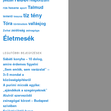
pészáh
Talmud
ros hasana
sport
tíz tény
temető
tesuva
Tóra
vallásjog
történelem
zsidóság
Zoltai
zsinagóga
Életmesék
LEGUTÓBBI BEJEGYZÉSEK
Sábáti konyha – 10 dolog,
amire érdemes figyelni
„Sem emlék, sem varázslat” –
3×5 mondat a
közösségépítésről
A purimi micvák egyike:
„ajándékok a szegényeknek”
Alulról szerveződő
zsinagógai körzet – Budapest
szívében
Születésüktől fogva