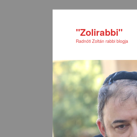
Tovább
Tovább
az
a
elsődleges
másodlagos
"Zolirabbi"
tartalomra
tartalomra
Radnóti Zoltán rabbi blogja