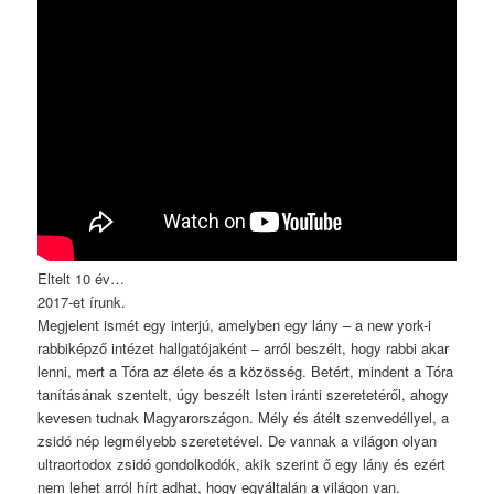
Eltelt 10 év…
2017-et írunk.
Megjelent ismét egy interjú, amelyben egy lány – a new york-i
rabbiképző intézet hallgatójaként – arról beszélt, hogy rabbi akar
lenni, mert a Tóra az élete és a közösség. Betért, mindent a Tóra
tanításának szentelt, úgy beszélt Isten iránti szeretetéről, ahogy
kevesen tudnak Magyarországon. Mély és átélt szenvedéllyel, a
zsidó nép legmélyebb szeretetével. De vannak a világon olyan
ultraortodox zsidó gondolkodók, akik szerint ő egy lány és ezért
nem lehet arról hírt adhat, hogy egyáltalán a világon van.