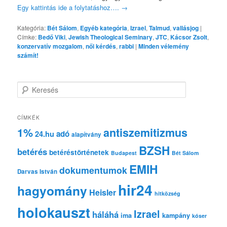
Egy kattintás ide a folytatáshoz….
→
Kategória:
Bét Sálom
,
Egyéb kategória
,
Izrael
,
Talmud
,
vallásjog
|
Címke:
Bedő Viki
,
Jewish Theological Seminary
,
JTC
,
Kácsor Zsolt
,
konzervatív mozgalom
,
női kérdés
,
rabbi
|
Minden vélemény
számít!
K
e
r
e
CÍMKÉK
s
1%
antiszemitizmus
adó
24.hu
é
alapítvány
s
BZSH
betérés
betéréstörténetek
Budapest
Bét Sálom
EMIH
dokumentumok
Darvas István
hir24
hagyomány
Heisler
hitközség
holokauszt
Izrael
háláhá
ima
kampány
kóser