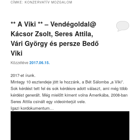
CÍMKE:
KONZERVATÍV MOZGALOM
** A Viki ** – Vendégoldal@
Kácsor Zsolt, Seres Attila,
Vári György és persze Bedő
Viki
Közzétéve
2017.06.15.
2017-et írunk.
Mintegy 10 esztendeje jött le hozzánk, a Bét Sálomba „a Viki”.
Sok kérdést tett fel és sok kérdésre adott választ, ami még több
kérdést generált. Még mielőtt kiment volna Amerikába, 2008-ban
Seres Attila csinált egy videointerjút vele.
Igazi kordokumentum…