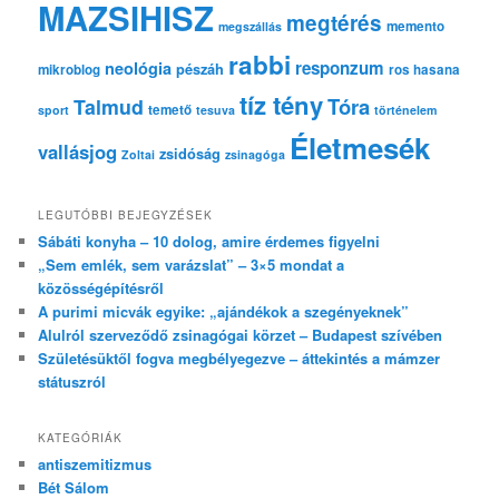
MAZSIHISZ
megtérés
memento
megszállás
rabbi
responzum
neológia
pészáh
mikroblog
ros hasana
tíz tény
Tóra
Talmud
temető
sport
tesuva
történelem
Életmesék
vallásjog
zsidóság
Zoltai
zsinagóga
LEGUTÓBBI BEJEGYZÉSEK
Sábáti konyha – 10 dolog, amire érdemes figyelni
„Sem emlék, sem varázslat” – 3×5 mondat a
közösségépítésről
A purimi micvák egyike: „ajándékok a szegényeknek”
Alulról szerveződő zsinagógai körzet – Budapest szívében
Születésüktől fogva megbélyegezve – áttekintés a mámzer
státuszról
KATEGÓRIÁK
antiszemitizmus
Bét Sálom