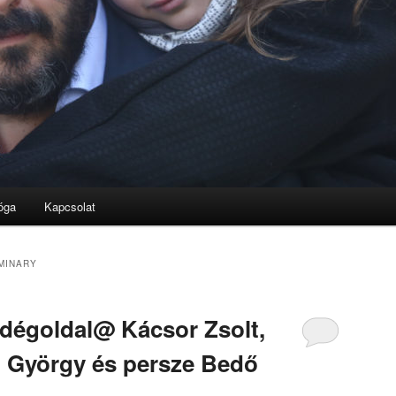
óga
Kapcsolat
MINARY
endégoldal@ Kácsor Zsolt,
ri György és persze Bedő