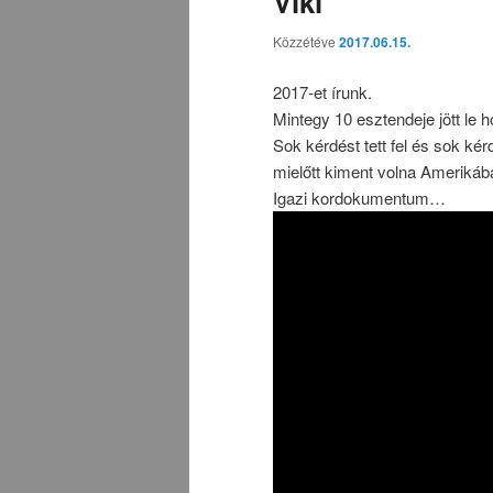
Viki
Közzétéve
2017.06.15.
2017-et írunk.
Mintegy 10 esztendeje jött le 
Sok kérdést tett fel és sok ké
mielőtt kiment volna Amerikába,
Igazi kordokumentum…