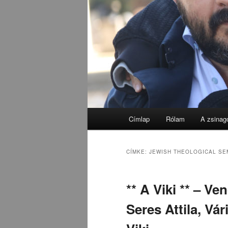
Fő
Címlap
Rólam
A zsinag
menü
CÍMKE:
JEWISH THEOLOGICAL SE
** A Viki ** – V
Seres Attila, Vá