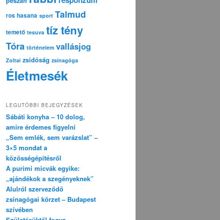
pészáh
Talmud
ros hasana
sport
tíz tény
temető
tesuva
Tóra
vallásjog
történelem
zsidóság
Zoltai
zsinagóga
Életmesék
LEGUTÓBBI BEJEGYZÉSEK
Sábáti konyha – 10 dolog,
amire érdemes figyelni
„Sem emlék, sem varázslat” –
3×5 mondat a
közösségépítésről
A purimi micvák egyike:
„ajándékok a szegényeknek”
Alulról szerveződő
zsinagógai körzet – Budapest
szívében
Születésüktől fogva