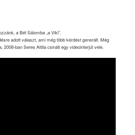
hozzánk, a Bét Sálomba „a Viki”.
rdésre adott választ, ami még több kérdést generált. Még
 2008-ban Seres Attila csinált egy videointerjút vele.