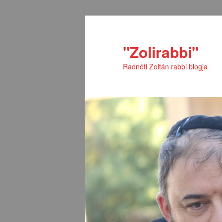
Tovább
Tovább
az
a
elsődleges
másodlagos
"Zolirabbi"
tartalomra
tartalomra
Radnóti Zoltán rabbi blogja