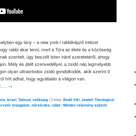
melyben egy lány – a new york-i rabbiképző intézet
 hogy rabbi akar lenni, mert a Tóra az élete és a közösség.
nak szentelt, úgy beszélt Isten iránti szeretetéről, ahogy
. Mély és átélt szenvedéllyel, a zsidó nép legmélyebb
gon olyan ultraortodox zsidó gondolkodók, akik szerint ő
ól hírt adhat, hogy egyáltalán a világon van.
oz….
→
ria
,
Izrael
,
Talmud
,
vallásjog
|
Címke:
Bedő Viki
,
Jewish Theological
ervatív mozgalom
,
női kérdés
,
rabbi
|
Minden vélemény számít!