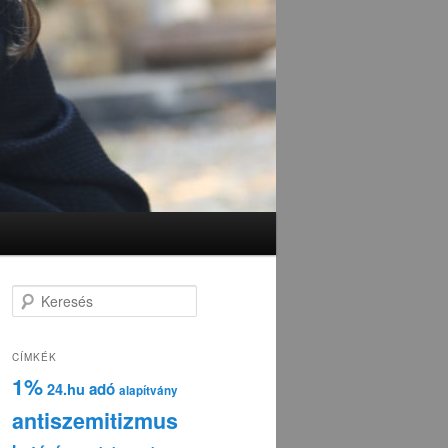
K
e
r
e
CÍMKÉK
s
1%
adó
24.hu
é
alapítvány
s
antiszemitizmus