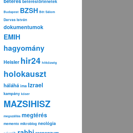
betérés
betéréstörténetek
BZSH
Budapest
Bét Sálom
Darvas István
dokumentumok
EMIH
hagyomány
hir24
Heisler
hitközség
holokauszt
Izrael
háláhá
ima
kampány
kóser
MAZSIHISZ
megtérés
megszállás
neológia
memento
mikroblog
rabbi
responzum