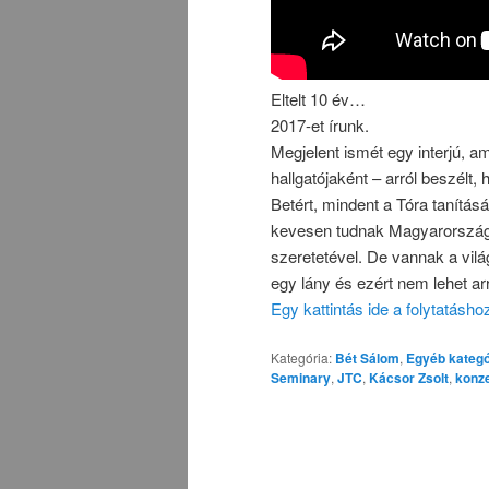
Eltelt 10 év…
2017-et írunk.
Megjelent ismét egy interjú, a
hallgatójaként – arról beszélt,
Betért, mindent a Tóra tanításá
kevesen tudnak Magyarországon
szeretetével. De vannak a vilá
egy lány és ezért nem lehet arr
Egy kattintás ide a folytatásh
Kategória:
Bét Sálom
,
Egyéb kategó
Seminary
,
JTC
,
Kácsor Zsolt
,
konz