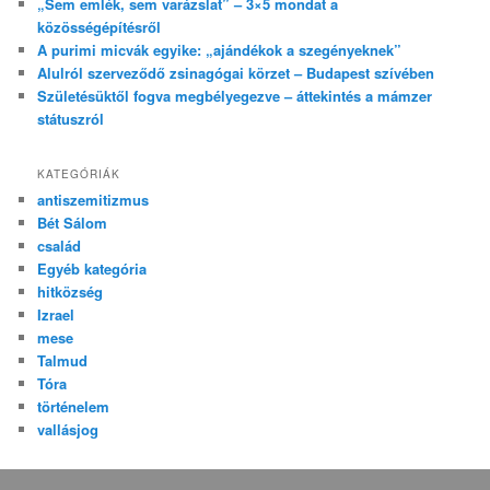
„Sem emlék, sem varázslat” – 3×5 mondat a
közösségépítésről
A purimi micvák egyike: „ajándékok a szegényeknek”
Alulról szerveződő zsinagógai körzet – Budapest szívében
Születésüktől fogva megbélyegezve – áttekintés a mámzer
státuszról
KATEGÓRIÁK
antiszemitizmus
Bét Sálom
család
Egyéb kategória
hitközség
Izrael
mese
Talmud
Tóra
történelem
vallásjog