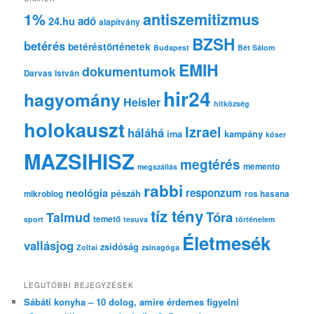
s
1%
antiszemitizmus
adó
24.hu
é
alapítvány
s
BZSH
betérés
betéréstörténetek
Budapest
Bét Sálom
EMIH
dokumentumok
Darvas István
hir24
hagyomány
Heisler
hitközség
holokauszt
Izrael
háláhá
ima
kampány
kóser
MAZSIHISZ
megtérés
memento
megszállás
rabbi
responzum
neológia
pészáh
mikroblog
ros hasana
tíz tény
Tóra
Talmud
temető
sport
tesuva
történelem
Életmesék
vallásjog
zsidóság
Zoltai
zsinagóga
LEGUTÓBBI BEJEGYZÉSEK
Sábáti konyha – 10 dolog, amire érdemes figyelni