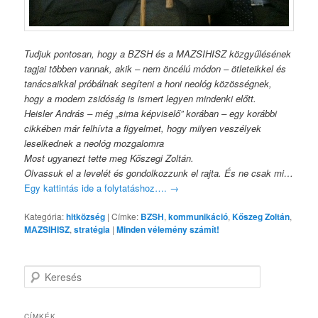
Tudjuk pontosan, hogy a BZSH és a MAZSIHISZ közgyűlésének
tagjai többen vannak, akik – nem öncélú módon – ötleteikkel és
tanácsaikkal próbálnak segíteni a honi neológ közösségnek,
hogy a modern zsidóság is ismert legyen mindenki előtt.
Heisler András – még „sima képviselő” korában – egy korábbi
cikkében már felhívta a figyelmet, hogy milyen veszélyek
leselkednek a neológ mozgalomra
Most ugyanezt tette meg Kőszegi Zoltán.
Olvassuk el a levelét és gondolkozzunk el rajta. És ne csak mi…
Egy kattintás ide a folytatáshoz….
→
Kategória:
hitközség
|
Címke:
BZSH
,
kommunikáció
,
Kőszeg Zoltán
,
MAZSIHISZ
,
stratégia
|
Minden vélemény számít!
K
e
r
e
CÍMKÉK