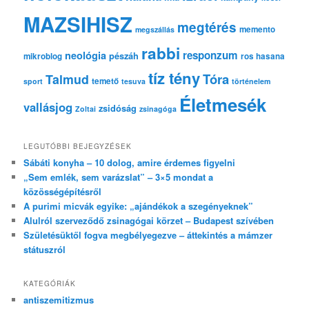
MAZSIHISZ
megtérés
memento
megszállás
rabbi
responzum
neológia
pészáh
mikroblog
ros hasana
tíz tény
Tóra
Talmud
temető
sport
tesuva
történelem
Életmesék
vallásjog
zsidóság
Zoltai
zsinagóga
LEGUTÓBBI BEJEGYZÉSEK
Sábáti konyha – 10 dolog, amire érdemes figyelni
„Sem emlék, sem varázslat” – 3×5 mondat a
közösségépítésről
A purimi micvák egyike: „ajándékok a szegényeknek”
Alulról szerveződő zsinagógai körzet – Budapest szívében
Születésüktől fogva megbélyegezve – áttekintés a mámzer
státuszról
KATEGÓRIÁK
antiszemitizmus