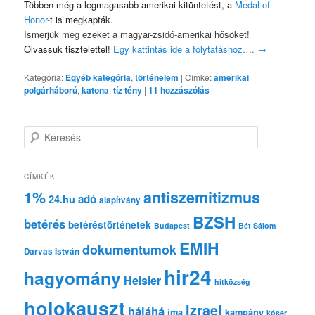
Többen még a legmagasabb amerikai kitüntetést, a
Medal of
Honor-
t is megkapták.
Ismerjük meg ezeket a magyar-zsidó-amerikai hősöket!
Olvassuk tisztelettel!
Egy kattintás ide a folytatáshoz….
→
Kategória:
Egyéb kategória
,
történelem
|
Címke:
amerikai
polgárháború
,
katona
,
tíz tény
|
11
hozzászólás
K
e
r
e
CÍMKÉK
s
1%
antiszemitizmus
adó
24.hu
é
alapítvány
s
BZSH
betérés
betéréstörténetek
Budapest
Bét Sálom
EMIH
dokumentumok
Darvas István
hir24
hagyomány
Heisler
hitközség
holokauszt
Izrael
háláhá
ima
kampány
kóser