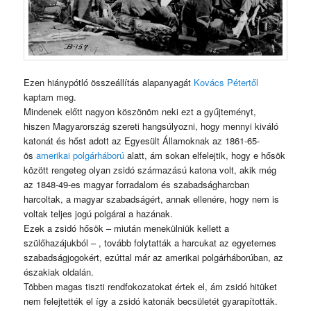
Ezen hiánypótló összeállítás alapanyagát
Kovács Pétertől
kaptam meg.
Mindenek előtt nagyon köszönöm neki ezt a gyűjteményt,
hiszen Magyarország szereti hangsúlyozni, hogy mennyi kiváló
katonát és hőst adott az Egyesült Államoknak az 1861-65-
ös
amerikai polgárháború
alatt, ám sokan elfelejtik, hogy e hősök
között rengeteg olyan zsidó származású katona volt, akik még
az 1848-49-es magyar forradalom és szabadságharcban
harcoltak, a magyar szabadságért, annak ellenére, hogy nem is
voltak teljes jogú polgárai a hazának.
Ezek a zsidó hősök – miután menekülniük kellett a
szülőhazájukból – , tovább folytatták a harcukat az egyetemes
szabadságjogokért, ezúttal már az amerikai polgárháborúban, az
északiak oldalán.
Többen magas tiszti rendfokozatokat értek el, ám zsidó hitüket
nem felejtették el így a zsidó katonák becsületét gyarapították.