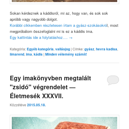
Sokan kérdeznek a káddisról, mi az, hogy van, és sok sok
apróbb vagy nagyobb dolgot.
Korábbi cikkemben részletesen írtam a gyász-szokásokró
l, most
megpróbálom összefoglalni mi is ez a káddis ima.
Egy kattintás ide a folytatáshoz….
→
Kategória:
Egyéb kategória
,
vallásjog
|
Címke:
gyász
,
hevra kadisa
,
iimarend
,
ima
,
kádis
|
Minden vélemény számít!
Egy imakönyvben megtalált
"zsidó" végrendelet —
Életmesék XXXVII.
Közzétéve
2015.05.18.