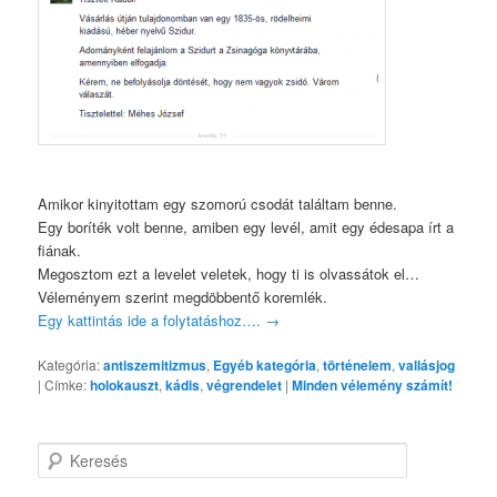
Amikor kinyitottam egy szomorú csodát találtam benne.
Egy boríték volt benne, amiben egy levél, amit egy édesapa írt a
fiának.
Megosztom ezt a levelet veletek, hogy ti is olvassátok el…
Véleményem szerint megdöbbentő koremlék.
Egy kattintás ide a folytatáshoz….
→
Kategória:
antiszemitizmus
,
Egyéb kategória
,
történelem
,
vallásjog
|
Címke:
holokauszt
,
kádis
,
végrendelet
|
Minden vélemény számít!
K
e
r