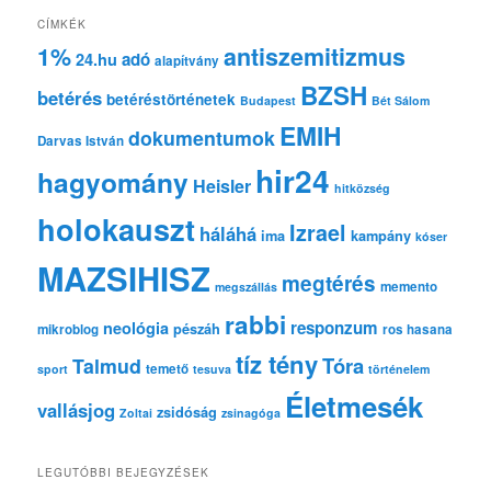
e
CÍMKÉK
s
1%
antiszemitizmus
adó
24.hu
é
alapítvány
s
BZSH
betérés
betéréstörténetek
Budapest
Bét Sálom
EMIH
dokumentumok
Darvas István
hir24
hagyomány
Heisler
hitközség
holokauszt
Izrael
háláhá
ima
kampány
kóser
MAZSIHISZ
megtérés
memento
megszállás
rabbi
responzum
neológia
pészáh
mikroblog
ros hasana
tíz tény
Tóra
Talmud
temető
sport
tesuva
történelem
Életmesék
vallásjog
zsidóság
Zoltai
zsinagóga
LEGUTÓBBI BEJEGYZÉSEK