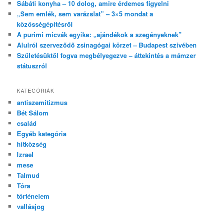
Sábáti konyha – 10 dolog, amire érdemes figyelni
„Sem emlék, sem varázslat” – 3×5 mondat a
közösségépítésről
A purimi micvák egyike: „ajándékok a szegényeknek”
Alulról szerveződő zsinagógai körzet – Budapest szívében
Születésüktől fogva megbélyegezve – áttekintés a mámzer
státuszról
KATEGÓRIÁK
antiszemitizmus
Bét Sálom
család
Egyéb kategória
hitközség
Izrael
mese
Talmud
Tóra
történelem
vallásjog