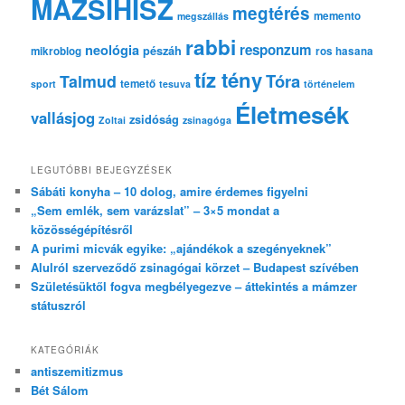
MAZSIHISZ
megtérés
memento
megszállás
rabbi
responzum
neológia
pészáh
mikroblog
ros hasana
tíz tény
Tóra
Talmud
temető
sport
tesuva
történelem
Életmesék
vallásjog
zsidóság
Zoltai
zsinagóga
LEGUTÓBBI BEJEGYZÉSEK
Sábáti konyha – 10 dolog, amire érdemes figyelni
„Sem emlék, sem varázslat” – 3×5 mondat a
közösségépítésről
A purimi micvák egyike: „ajándékok a szegényeknek”
Alulról szerveződő zsinagógai körzet – Budapest szívében
Születésüktől fogva megbélyegezve – áttekintés a mámzer
státuszról
KATEGÓRIÁK
antiszemitizmus
Bét Sálom