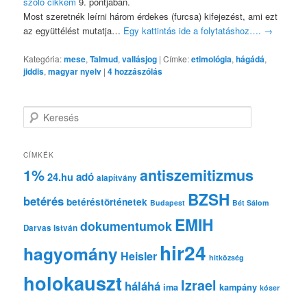
szóló cikkem
9. pontjában.
Most szeretnék leírni három érdekes (furcsa) kifejezést, ami ezt
az együttélést mutatja…
Egy kattintás ide a folytatáshoz….
→
Kategória:
mese
,
Talmud
,
vallásjog
|
Címke:
etimológia
,
hágádá
,
jiddis
,
magyar nyelv
|
4
hozzászólás
K
e
r
e
CÍMKÉK
s
1%
antiszemitizmus
adó
24.hu
é
alapítvány
s
BZSH
betérés
betéréstörténetek
Budapest
Bét Sálom
EMIH
dokumentumok
Darvas István
hir24
hagyomány
Heisler
hitközség
holokauszt
Izrael
háláhá
ima
kampány
kóser